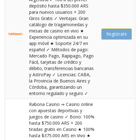
depósito hasta $350.000 ARS
para nuevos usuarios + 200
Giros Gratis ✓ Ventajas: Gran
catálogo de tragamonedas y
mesas de casino en vivo ★
Regístrate
Experiencia optimizada en su
app móvil ★ Soporte 24/7 en
español ✓ Métodos de pago:
Mercado Pago, Rapipago, Pago
Fácil, tarjetas de crédito y
débito, transferencias bancarias
y AstroPay ✓ Licencias: CABA,
la Provincia de Buenos Aires y
Córdoba, garantizando un
entorno regulado y seguro ✓
Rabona Casino ⇒ Casino online
con apuestas deportivas y
juegos de casino ✓ Bono: 100%
hasta $750.000 ARS + 200
tiradas gratis en Casino ★ 100%
hasta $375.000 ARS en Vivo ★