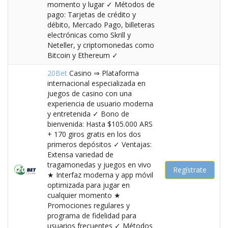
momento y lugar ✓ Métodos de
pago: Tarjetas de crédito y
débito, Mercado Pago, billeteras
electrónicas como Skrill y
Neteller, y criptomonedas como
Bitcoin y Ethereum ✓
20Bet
Casino ⇒ Plataforma
internacional especializada en
juegos de casino con una
experiencia de usuario moderna
y entretenida ✓ Bono de
bienvenida: Hasta $105.000 ARS
+ 170 giros gratis en los dos
primeros depósitos ✓ Ventajas:
Extensa variedad de
tragamonedas y juegos en vivo
Regístrate
★ Interfaz moderna y app móvil
optimizada para jugar en
cualquier momento ★
Promociones regulares y
programa de fidelidad para
usuarios frecuentes ✓ Métodos