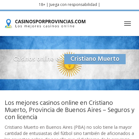
Skip
18+ | Juega con responsabilidad |
to
main
content
Toggl
navig
Casinos online en
Cristiano Muerto
Los mejores casinos online en Cristiano
Muerto, Provincia de Buenos Aires – Seguros y
con licencia
Cristiano Muerto en Buenos Aires (PBA) no solo tiene la mayor
cantidad de entusiastas del fútbol sino también de aficionados a