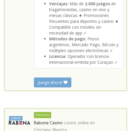
Ventajas:
Más de
2.000 juegos
de
tragamonedas, casino en vivo y
mesas clásicas ★ Promociones
frecuentes para deportes y casino ★
Compatible con móviles sin
necesidad de app ✓
Métodos de pago:
Pesos
argentinos, Mercado Pago, Bitcoin y
múltiples opciones electrónicas ✓
Licencia:
Operador con licencia
internacional emitida por Curaçao ✓
¡Juega ahora!
Premium
online
Rabona Casino
casino online en
Cristiano Muerto