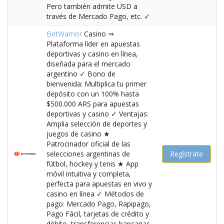
Pero también admite USD a
través de Mercado Pago, etc. ✓
BetWarrior
Casino ⇒
Plataforma líder en apuestas
deportivas y casino en línea,
diseñada para el mercado
argentino ✓ Bono de
bienvenida: Multiplica tu primer
depósito con un 100% hasta
$500.000 ARS para apuestas
deportivas y casino ✓ Ventajas:
Amplia selección de deportes y
juegos de casino ★
Patrocinador oficial de las
selecciones argentinas de
Regístrate
fútbol, hockey y tenis ★ App
móvil intuitiva y completa,
perfecta para apuestas en vivo y
casino en línea ✓ Métodos de
pago: Mercado Pago, Rapipago,
Pago Fácil, tarjetas de crédito y
débito, transferencias bancarias