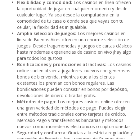
Flexibilidad y comodidad:
Los casinos en línea ofrecen
la oportunidad de jugar en cualquier momento y desde
cualquier lugar. Ya sea desde la computadora en la
comodidad de tu casa o donde sea que vayas con tu
celular, la flexibilidad es inigualable.
Amplia selección de juegos:
Los mejores casinos en
línea de Buenos Aires ofrecen una enorme selección de
juegos. Desde tragamonedas y juegos de cartas clásicos
hasta modernas experiencias de casino en vivo ¡hay algo
para todos los gustos!
Bonificaciones y promociones atractivas:
Los casinos
online suelen atraer a jugadores nuevos con generosos
bonos de bienvenida, mientras que a los clientes
existentes los premian con bonos regulares. Las
bonificaciones pueden consistir en bonos por depósito,
devoluciones de dinero o tiradas gratis.
Métodos de pago:
Los mejores casinos online ofrecen
una gran variedad de métodos de pago. Puedes elegir
entre métodos tradicionales como tarjetas de crédito,
Mercado Pago y transferencias bancarias y métodos
nuevos como monederos electrónicos o criptomonedas.
Seguridad y confianza:
Gracias a la estricta regulación y
concesión de licencias, los jugadores de Buenos Aires