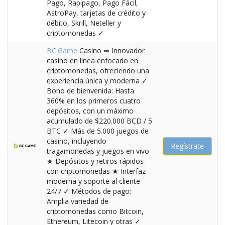
Pago, Rapipago, Pago Fácil,
AstroPay, tarjetas de crédito y
débito, Skrill, Neteller y
criptomonedas ✓
BC.Game
Casino ⇒ Innovador
casino en línea enfocado en
criptomonedas, ofreciendo una
experiencia única y moderna ✓
Bono de bienvenida: Hasta
360% en los primeros cuatro
depósitos, con un máximo
acumulado de $220.000 BCD / 5
BTC ✓ Más de 5.000 juegos de
casino, incluyendo
Regístrate
tragamonedas y juegos en vivo
★ Depósitos y retiros rápidos
con criptomonedas ★ Interfaz
moderna y soporte al cliente
24/7 ✓ Métodos de pago:
Amplia variedad de
criptomonedas como Bitcoin,
Ethereum, Litecoin y otras ✓