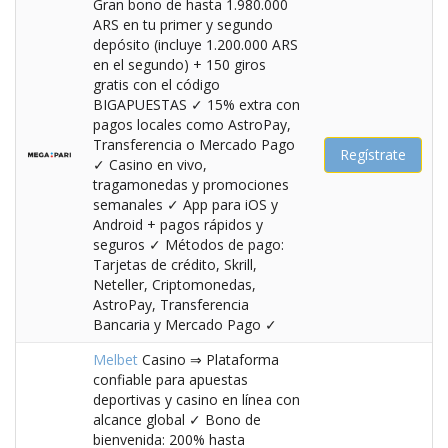
Gran bono de hasta 1.980.000
ARS en tu primer y segundo
depósito (incluye 1.200.000 ARS
en el segundo) + 150 giros
gratis con el código
BIGAPUESTAS ✓ 15% extra con
pagos locales como AstroPay,
Transferencia o Mercado Pago
Regístrate
✓ Casino en vivo,
tragamonedas y promociones
semanales ✓ App para iOS y
Android + pagos rápidos y
seguros ✓ Métodos de pago:
Tarjetas de crédito, Skrill,
Neteller, Criptomonedas,
AstroPay, Transferencia
Bancaria y Mercado Pago ✓
Melbet
Casino ⇒ Plataforma
confiable para apuestas
deportivas y casino en línea con
alcance global ✓ Bono de
bienvenida: 200% hasta