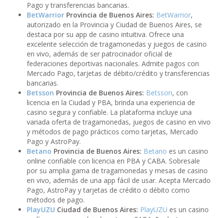
Pago y transferencias bancarias.
BetWarrior
Provincia de Buenos Aires:
BetWarrior
,
autorizado en la Provincia y Ciudad de Buenos Aires, se
destaca por su app de casino intuitiva. Ofrece una
excelente selección de tragamonedas y juegos de casino
en vivo, además de ser patrocinador oficial de
federaciones deportivas nacionales. Admite pagos con
Mercado Pago, tarjetas de débito/crédito y transferencias
bancarias.
Betsson
Provincia de Buenos Aires:
Betsson
, con
licencia en la Ciudad y PBA, brinda una experiencia de
casino segura y confiable. La plataforma incluye una
variada oferta de tragamonedas, juegos de casino en vivo
y métodos de pago prácticos como tarjetas, Mercado
Pago y AstroPay.
Betano
Provincia de Buenos Aires:
Betano
es un casino
online confiable con licencia en PBA y CABA. Sobresale
por su amplia gama de tragamonedas y mesas de casino
en vivo, además de una app fácil de usar. Acepta Mercado
Pago, AstroPay y tarjetas de crédito o débito como
métodos de pago.
PlayUZU
Ciudad de Buenos Aires:
PlayUZU
es un casino