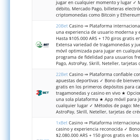
jugar en cualquier momento y lugar ✓ M
débito, Mercado Pago, billeteras electrón
criptomonedas como Bitcoin y Ethereu
20Bet
Casino ⇒ Plataforma internacional
una experiencia de usuario moderna y 
Hasta $105.000 ARS + 170 giros gratis e
Extensa variedad de tragamonedas y ju
móvil optimizada para jugar en cualqu
programa de fidelidad para usuarios f
Pago, AstroPay, Skrill, Neteller, tarjeta
22Bet
Casino ⇒ Plataforma confiable con
apuestas deportivas ✓ Bono de bienveni
gratis en los primeros depósitos para c
tragamonedas y casino en vivo ★ Opcion
una sola plataforma ★ App móvil para 
cualquier lugar ✓ Métodos de pago: Mer
AstroPay, Skrill, Neteller, tarjetas de c
1xBet
Casino ⇒ Plataforma internacional
casino y experiencia reconocida ✓ Bono
$2.080.000 ARS + 150 giros gratis en lo