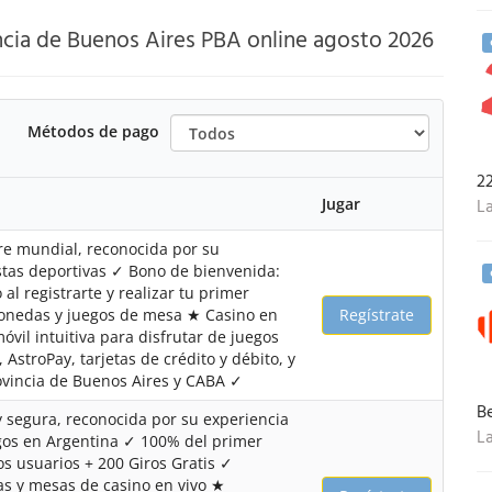
ncia de Buenos Aires PBA online agosto 2026
Métodos de pago
2
Jugar
L
e mundial, reconocida por su
stas deportivas ✓ Bono de bienvenida:
al registrarte y realizar tu primer
onedas y juegos de mesa ★ Casino en
Regístrate
óvil intuitiva para disfrutar de juegos
troPay, tarjetas de crédito y débito, y
ovincia de Buenos Aires y CABA ✓
B
 segura, reconocida por su experiencia
L
egos en Argentina ✓ 100% del primer
s usuarios + 200 Giros Gratis ✓
s y mesas de casino en vivo ★