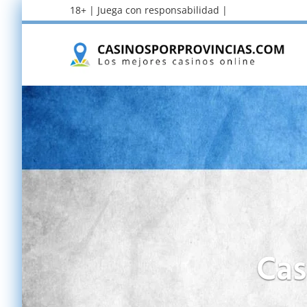
Skip
18+ | Juega con responsabilidad |
to
main
content
Cas