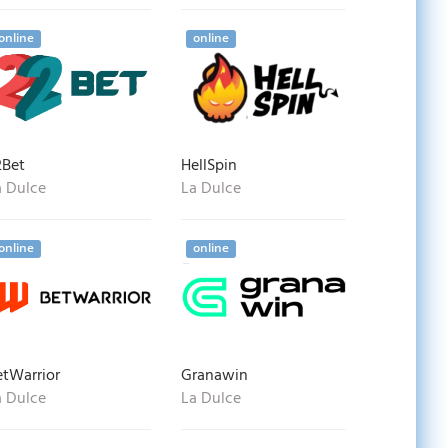
online
online
2Bet
HellSpin
a Dulce
La Dulce
online
online
etWarrior
Granawin
a Dulce
La Dulce