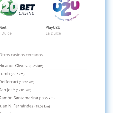
0bet
PlayUZU
a Dulce
La Dulce
Otros casinos cercanos
Nicanor Olivera
(0.25 km)
Lumb
(7.67 km)
Defferrari
(10.22 km)
San José
(12.81 km)
Ramón Santamarina
(13.25 km)
Juan N. Fernández
(19.52 km)