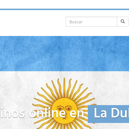
inos online en
La Du