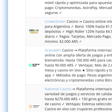
móvil rápida y optimizada para apuesta
pago: Criptomonedas, AstroPay, Mercado
seguros ✓
CrownGreen
Casino ⇒ Casino online int
para Argentina ✓ Bono: 100% hasta $1.
depósitos ✓ High Roller 125% hasta $4
diario ✓ Pagos: Tarjetas, Mercado Pago, 
mínimo: $2.000 ARS ✓
Granawin
Casino ⇒ Plataforma internaci
online con amplia oferta de juegos y 
bienvenida: Hasta 100.000 ARS para cas
hasta 90.000 ARS ✓ Ventajas: Más de 2
mesa y casino en vivo ★ Sitio rápido y 
app ✓ Métodos de pago: Pesos argentinos
electrónicas y criptomonedas como Bitc
National Casino
⇒ Plataforma internacio
variedad de juegos y servicios de cali
hasta $270.000 ARS + 150 giros gratis e
de casino ✓ Ventajas: Extensa selecci
Casino en vivo con crupieres profesiona