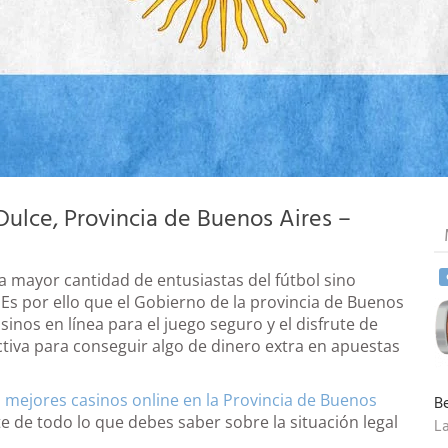
Dulce, Provincia de Buenos Aires –
la mayor cantidad de entusiastas del fútbol sino
 Es por ello que el Gobierno de la provincia de Buenos
inos en línea para el juego seguro y el disfrute de
activa para conseguir algo de dinero extra en apuestas
s mejores casinos online en la Provincia de Buenos
B
te de todo lo que debes saber sobre la situación legal
L