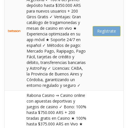
depósito hasta $350.000 ARS
para nuevos usuarios + 200
Giros Gratis ✓ Ventajas: Gran
catálogo de tragamonedas y
mesas de casino en vivo ★
Regístrate
Experiencia optimizada en su
app móvil ★ Soporte 24/7 en
español ✓ Métodos de pago:
Mercado Pago, Rapipago, Pago
Fácil, tarjetas de crédito y
débito, transferencias bancarias
y AstroPay ✓ Licencias: CABA,
la Provincia de Buenos Aires y
Córdoba, garantizando un
entorno regulado y seguro ✓
Rabona Casino ⇒ Casino online
con apuestas deportivas y
juegos de casino ✓ Bono: 100%
hasta $750.000 ARS + 200
tiradas gratis en Casino ★ 100%
hasta $375.000 ARS en Vivo ★