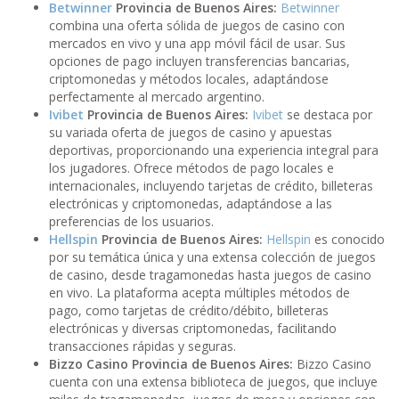
Betwinner
Provincia de Buenos Aires:
Betwinner
combina una oferta sólida de juegos de casino con
mercados en vivo y una app móvil fácil de usar. Sus
opciones de pago incluyen transferencias bancarias,
criptomonedas y métodos locales, adaptándose
perfectamente al mercado argentino.
Ivibet
Provincia de Buenos Aires:
Ivibet
se destaca por
su variada oferta de juegos de casino y apuestas
deportivas, proporcionando una experiencia integral para
los jugadores. Ofrece métodos de pago locales e
internacionales, incluyendo tarjetas de crédito, billeteras
electrónicas y criptomonedas, adaptándose a las
preferencias de los usuarios.
Hellspin
Provincia de Buenos Aires:
Hellspin
es conocido
por su temática única y una extensa colección de juegos
de casino, desde tragamonedas hasta juegos de casino
en vivo. La plataforma acepta múltiples métodos de
pago, como tarjetas de crédito/débito, billeteras
electrónicas y diversas criptomonedas, facilitando
transacciones rápidas y seguras.
Bizzo Casino Provincia de Buenos Aires:
Bizzo Casino
cuenta con una extensa biblioteca de juegos, que incluye