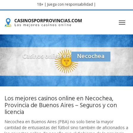
Skip
18+ | Juega con responsabilidad |
to
main
content
Toggl
navig
Casinos online en
Necochea
Los mejores casinos online en Necochea,
Provincia de Buenos Aires – Seguros y con
licencia
Necochea en Buenos Aires (PBA) no solo tiene la mayor
cantidad de entusiastas del fútbol sino también de aficionados a