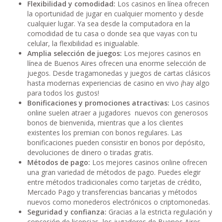
Flexibilidad y comodidad:
Los casinos en línea ofrecen
la oportunidad de jugar en cualquier momento y desde
cualquier lugar. Ya sea desde la computadora en la
comodidad de tu casa o donde sea que vayas con tu
celular, la flexibilidad es inigualable.
Amplia selección de juegos:
Los mejores casinos en
línea de Buenos Aires ofrecen una enorme selección de
juegos. Desde tragamonedas y juegos de cartas clásicos
hasta modernas experiencias de casino en vivo ¡hay algo
para todos los gustos!
Bonificaciones y promociones atractivas:
Los casinos
online suelen atraer a jugadores nuevos con generosos
bonos de bienvenida, mientras que a los clientes
existentes los premian con bonos regulares. Las
bonificaciones pueden consistir en bonos por depósito,
devoluciones de dinero o tiradas gratis.
Métodos de pago:
Los mejores casinos online ofrecen
una gran variedad de métodos de pago. Puedes elegir
entre métodos tradicionales como tarjetas de crédito,
Mercado Pago y transferencias bancarias y métodos
nuevos como monederos electrónicos o criptomonedas.
Seguridad y confianza:
Gracias a la estricta regulación y
concesión de licencias, los jugadores de Buenos Aires