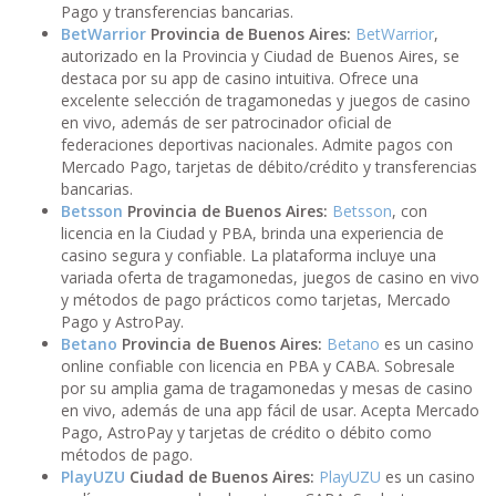
Pago y transferencias bancarias.
BetWarrior
Provincia de Buenos Aires:
BetWarrior
,
autorizado en la Provincia y Ciudad de Buenos Aires, se
destaca por su app de casino intuitiva. Ofrece una
excelente selección de tragamonedas y juegos de casino
en vivo, además de ser patrocinador oficial de
federaciones deportivas nacionales. Admite pagos con
Mercado Pago, tarjetas de débito/crédito y transferencias
bancarias.
Betsson
Provincia de Buenos Aires:
Betsson
, con
licencia en la Ciudad y PBA, brinda una experiencia de
casino segura y confiable. La plataforma incluye una
variada oferta de tragamonedas, juegos de casino en vivo
y métodos de pago prácticos como tarjetas, Mercado
Pago y AstroPay.
Betano
Provincia de Buenos Aires:
Betano
es un casino
online confiable con licencia en PBA y CABA. Sobresale
por su amplia gama de tragamonedas y mesas de casino
en vivo, además de una app fácil de usar. Acepta Mercado
Pago, AstroPay y tarjetas de crédito o débito como
métodos de pago.
PlayUZU
Ciudad de Buenos Aires:
PlayUZU
es un casino