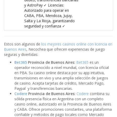
y AstroPay ✓ Licencias:
Autorizado para operar en
CABA, PBA, Mendoza, Jujuy,
Salta y La Rioja, garantizando
seguridad y confianza ✓
Estos son algunos de
los mejores casinos online con licencia en
Buenos Aires
, Necochea que ofrecen experiencias de juego
seguras y divertidas:
Bet365
Provincia de Buenos Aires:
Bet365
es un
operador reconocido a nivel mundial, con licencia oficial
en PBA. Su casino online destaca por su app intuitiva,
transmisiones en vivo y una amplia selección de juegos
de casino. Acepta tarjetas de crédito, Mercado Pago,
Paypal y transferencias bancarias.
Codere
Provincia de Buenos Aires:
Codere
combina su
sólida presencia física en Argentina con un completo
casino online, autorizado en la Provincia de Buenos Aires
y CABA. Ofrece promociones constantes, una plataforma
confiable y métodos de pago locales como Mercado