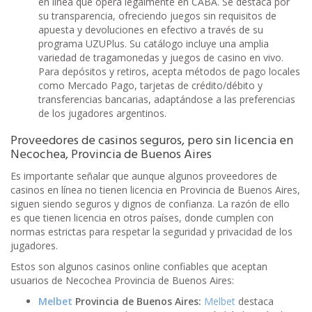
en línea que opera legalmente en CABA. Se destaca por
su transparencia, ofreciendo juegos sin requisitos de
apuesta y devoluciones en efectivo a través de su
programa UZUPlus. Su catálogo incluye una amplia
variedad de tragamonedas y juegos de casino en vivo.
Para depósitos y retiros, acepta métodos de pago locales
como Mercado Pago, tarjetas de crédito/débito y
transferencias bancarias, adaptándose a las preferencias
de los jugadores argentinos.
Proveedores de casinos seguros, pero sin licencia en
Necochea, Provincia de Buenos Aires
Es importante señalar que aunque algunos proveedores de
casinos en línea no tienen licencia en Provincia de Buenos Aires,
siguen siendo seguros y dignos de confianza. La razón de ello
es que tienen licencia en otros países, donde cumplen con
normas estrictas para respetar la seguridad y privacidad de los
jugadores.
Estos son algunos casinos online confiables que aceptan
usuarios de Necochea Provincia de Buenos Aires:
Melbet
Provincia de Buenos Aires:
Melbet
destaca