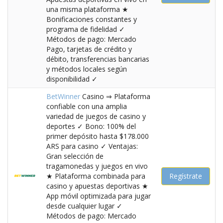
una misma plataforma ★
Bonificaciones constantes y
programa de fidelidad ✓
Métodos de pago: Mercado
Pago, tarjetas de crédito y
débito, transferencias bancarias
y métodos locales según
disponibilidad ✓
BetWinner
Casino ⇒ Plataforma
confiable con una amplia
variedad de juegos de casino y
deportes ✓ Bono: 100% del
primer depósito hasta $178.000
ARS para casino ✓ Ventajas:
Gran selección de
tragamonedas y juegos en vivo
★ Plataforma combinada para
Regístrate
casino y apuestas deportivas ★
App móvil optimizada para jugar
desde cualquier lugar ✓
Métodos de pago: Mercado