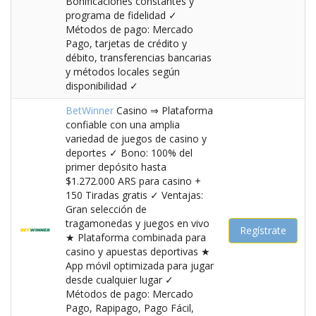
Bonificaciones constantes y
programa de fidelidad ✓
Métodos de pago: Mercado
Pago, tarjetas de crédito y
débito, transferencias bancarias
y métodos locales según
disponibilidad ✓
BetWinner
Casino ⇒ Plataforma
confiable con una amplia
variedad de juegos de casino y
deportes ✓ Bono: 100% del
primer depósito hasta
$1.272.000 ARS para casino +
150 Tiradas gratis ✓ Ventajas:
Gran selección de
tragamonedas y juegos en vivo
Regístrate
★ Plataforma combinada para
casino y apuestas deportivas ★
App móvil optimizada para jugar
desde cualquier lugar ✓
Métodos de pago: Mercado
Pago, Rapipago, Pago Fácil,