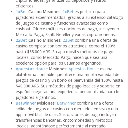
criptomonedas, garantizando depósitos y retiros
eficientes.
1xBet
Casino Misiones:
1xBet
es perfecto para
jugadores experimentados, gracias a su extenso catálogo
de juegos de casino y funciones avanzadas como
cashout. Ofrece múltiples opciones de pago, incluyendo
Mercado Pago, Skrill, Neteller y varias criptomonedas.
22Bet
Casino Misiones:
22Bet
combina una oferta de
casino completa con bonos atractivos, como el 100%
hasta $88.000 ARS. Su app móvil y métodos de pago
locales, como Mercado Pago, hacen que sea una
excelente opción para los usuarios argentinos.
Apuestas House
Misiones:
Apuestas House
es una
plataforma confiable que ofrece una amplia variedad de
juegos de casino y un bono de bienvenida del 150% hasta
$40.000 ARS. Sus métodos de pago locales y soporte en
español aseguran una experiencia personalizada para los
jugadores argentinos.
Betwinner
Misiones:
Betwinner
combina una oferta
sólida de juegos de casino con mercados en vivo y una
app móvil fácil de usar. Sus opciones de pago incluyen
transferencias bancarias, criptomonedas y métodos
locales, adaptándose perfectamente al mercado