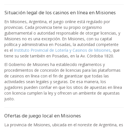
Situación legal de los casinos en línea en Misiones
En Misiones, Argentina, el juego online está regulado por
provincias. Cada provincia tiene su propio organismo
gubernamental o autoridad responsable de otorgar licencias, y
Misiones no es una excepción. En Misiones, con su capital
política y administrativa en Posadas, la autoridad competente
es el
Instituto Provincial de Lotería y Casinos de Misiones
, que
tiene su sede también en Posadas, en la Av. Córdoba 1820.
El Gobierno de Misiones ha establecido reglamentos y
procedimientos de concesión de licencias para las plataformas
de casinos en línea con el fin de garantizar que todas las
actividades sean legales y seguras. De esa manera, los
jugadores pueden confiar en que los sitios de apuestas en línea
con licencia cumplen la ley y ofrecen un ambiente de apuestas
justo.
Ofertas de juego local en Misiones
La provincia de Misiones, ubicada en el noreste de Argentina, es