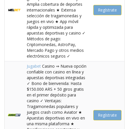
Amplia cobertura de deportes
internacionales ★ Extensa
Regístrate
selección de tragamonedas y
juegos en vivo ★ App móvil
rápida y optimizada para
apuestas deportivas y casino ✓
Métodos de pago:
Criptomonedas, AstroPay,
Mercado Pago y otros medios
electrónicos seguros ✓
Jugabet
Casino ⇒ Nueva opción
confiable con casino en línea y
apuestas deportivas integradas
✓ Bono de bienvenida: Hasta
$150.000 ARS + 50 giros gratis
en el primer depósito para
casino ✓ Ventajas:
Tragamonedas populares y
juegos crash como Aviator ★
Regístrate
Apuestas deportivas en vivo en
una misma plataforma ★