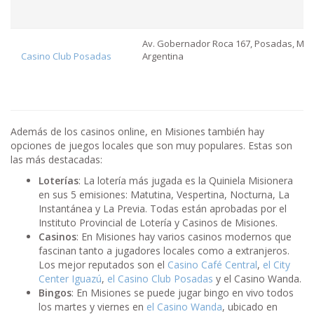
Av. Gobernador Roca 167, Posadas, Mis
Casino Club Posadas
Argentina
Además de los casinos online, en Misiones también hay
opciones de juegos locales que son muy populares. Estas son
las más destacadas:
Loterías
: La lotería más jugada es la Quiniela Misionera
en sus 5 emisiones: Matutina, Vespertina, Nocturna, La
Instantánea y La Previa. Todas están aprobadas por el
Instituto Provincial de Lotería y Casinos de Misiones.
Casinos
: En Misiones hay varios casinos modernos que
fascinan tanto a jugadores locales como a extranjeros.
Los mejor reputados son el
Casino Café Central
,
el City
Center Iguazú
,
el Casino Club Posadas
y el Casino Wanda.
Bingos
: En Misiones se puede jugar bingo en vivo todos
los martes y viernes en
el Casino Wanda
, ubicado en