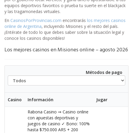
equipos deportivos favoritos o prueba tu suerte en el blackjack
y las tragamonedas virtuales.
En
CasinosPorProvincias.com
encontrarás
los mejores casinos
online de Argentina
, incluyendo Misiones y el resto del país.
¡Entérate de todo lo que debes saber sobre la situación legal y
conoce los casinos disponibles!
Los mejores casinos en Misiones online – agosto 2026
Métodos de pago
Casino
Información
Jugar
Rabona Casino ⇒ Casino online
con apuestas deportivas y
juegos de casino ✓ Bono: 100%
hasta $750.000 ARS + 200