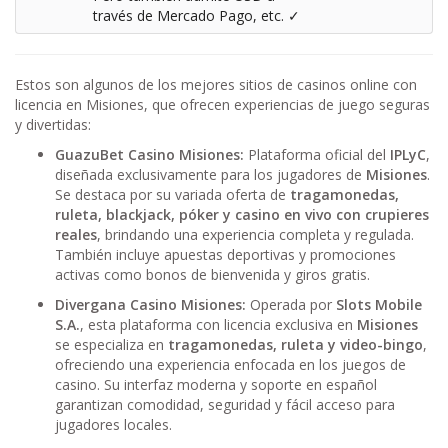
través de Mercado Pago, etc. ✓
Estos son algunos de los mejores sitios de casinos online con
licencia en Misiones, que ofrecen experiencias de juego seguras
y divertidas:
GuazuBet Casino Misiones:
Plataforma oficial del
IPLyC
,
diseñada exclusivamente para los jugadores de
Misiones
.
Se destaca por su variada oferta de
tragamonedas,
ruleta, blackjack, póker y casino en vivo con crupieres
reales
, brindando una experiencia completa y regulada.
También incluye apuestas deportivas y promociones
activas como bonos de bienvenida y giros gratis.
Divergana Casino Misiones:
Operada por
Slots Mobile
S.A.
, esta plataforma con licencia exclusiva en
Misiones
se especializa en
tragamonedas, ruleta y video-bingo
,
ofreciendo una experiencia enfocada en los juegos de
casino. Su interfaz moderna y soporte en español
garantizan comodidad, seguridad y fácil acceso para
jugadores locales.