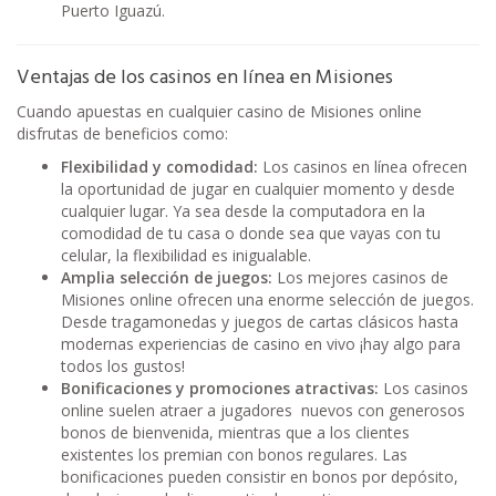
Puerto Iguazú.
Ventajas de los casinos en línea en Misiones
Cuando apuestas en cualquier casino de Misiones online
disfrutas de beneficios como:
Flexibilidad y comodidad:
Los casinos en línea ofrecen
la oportunidad de jugar en cualquier momento y desde
cualquier lugar. Ya sea desde la computadora en la
comodidad de tu casa o donde sea que vayas con tu
celular, la flexibilidad es inigualable.
Amplia selección de juegos:
Los mejores casinos de
Misiones online ofrecen una enorme selección de juegos.
Desde tragamonedas y juegos de cartas clásicos hasta
modernas experiencias de casino en vivo ¡hay algo para
todos los gustos!
Bonificaciones y promociones atractivas:
Los casinos
online suelen atraer a jugadores nuevos con generosos
bonos de bienvenida, mientras que a los clientes
existentes los premian con bonos regulares. Las
bonificaciones pueden consistir en bonos por depósito,