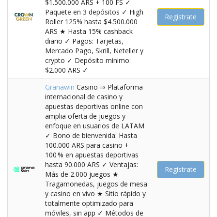
$1.500.000 ARS + 100 FS ✓
Paquete en 3 depósitos ✓ High
Regístrate
Roller 125% hasta $4.500.000
ARS ★ Hasta 15% cashback
diario ✓ Pagos: Tarjetas,
Mercado Pago, Skrill, Neteller y
crypto ✓ Depósito mínimo:
$2.000 ARS ✓
Granawin
Casino ⇒ Plataforma
internacional de casino y
apuestas deportivas online con
amplia oferta de juegos y
enfoque en usuarios de LATAM
✓ Bono de bienvenida: Hasta
100.000 ARS para casino +
100 % en apuestas deportivas
hasta 90.000 ARS ✓ Ventajas:
Regístrate
Más de 2.000 juegos ★
Tragamonedas, juegos de mesa
y casino en vivo ★ Sitio rápido y
totalmente optimizado para
móviles, sin app ✓ Métodos de