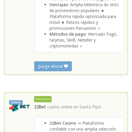
Ventajas:
Amplia biblioteca de slots
de proveedores populares ★
Plataforma rápida optimizada para
móvil ★ Retiros rápidos y
promociones frecuentes ✓
Métodos de pago:
Mercado Pago,
tarjetas, Skrill, Neteller y
criptomonedas ✓
¡Juega ahora!
Premium
online
22Bet
casino online en
Santo Pipó
22Bet Casino
⇒ Plataforma
confiable con una amplia selección