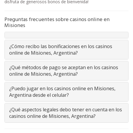
disfruta de generosos bonos de bienvenida!
Preguntas frecuentes sobre casinos online en
Misiones
¿Cómo recibo las bonificaciones en los casinos
online de Misiones, Argentina?
¿Qué métodos de pago se aceptan en los casinos
online de Misiones, Argentina?
¿Puedo jugar en los casinos online en Misiones,
Argentina desde el celular?
¿Qué aspectos legales debo tener en cuenta en los
casinos online de Misiones, Argentina?