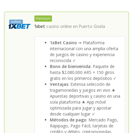
Premium
online
1xbet
casino online en
Puerto Gisela
1xBet Casino
⇒ Plataforma
internacional con una amplia oferta
de juegos de casino y experiencia
reconocida ✓
Bono de bienvenida
: Paquete de
hasta $2.080.000 ARS + 150 giros
gratis en los primeros depósitos ✓
Ventajas
: Extensa selección de
tragamonedas y juegos en vivo ★
Apuestas deportivas y casino en una
sola plataforma ★ App móvil
optimizada para jugar y apostar
desde cualquier lugar ✓
Métodos de pago
: Mercado Pago,
Rapipago, Pago Fácil, tarjetas de
crédito y débito, criptomonedas,