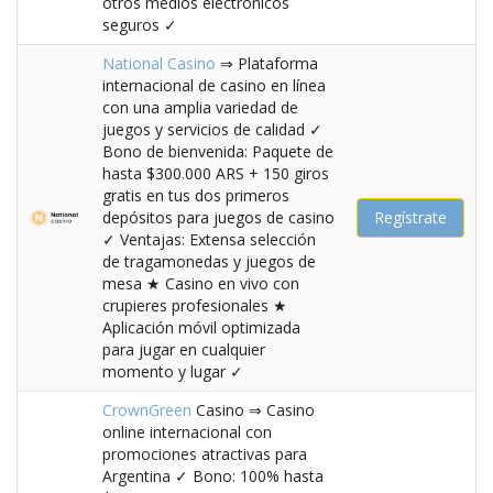
otros medios electrónicos
seguros ✓
National Casino
⇒ Plataforma
internacional de casino en línea
con una amplia variedad de
juegos y servicios de calidad ✓
Bono de bienvenida: Paquete de
hasta $300.000 ARS + 150 giros
gratis en tus dos primeros
depósitos para juegos de casino
Regístrate
✓ Ventajas: Extensa selección
de tragamonedas y juegos de
mesa ★ Casino en vivo con
crupieres profesionales ★
Aplicación móvil optimizada
para jugar en cualquier
momento y lugar ✓
CrownGreen
Casino ⇒ Casino
online internacional con
promociones atractivas para
Argentina ✓ Bono: 100% hasta