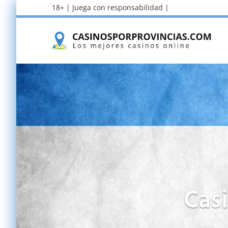
Skip
18+ | Juega con responsabilidad |
to
main
content
Cas