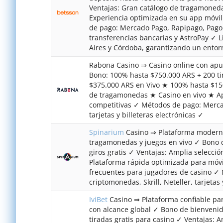
Ventajas: Gran catálogo de tragamoneda
Experiencia optimizada en su app móvi
de pago: Mercado Pago, Rapipago, Pago Fá
transferencias bancarias y AstroPay ✓ L
Aires y Córdoba, garantizando un entor
Rabona Casino ⇒ Casino online con apue
Bono: 100% hasta $750.000 ARS + 200 ti
$375.000 ARS en Vivo ★ 100% hasta $15
de tragamonedas ★ Casino en vivo ★ Ap
competitivas ✓ Métodos de pago: Merca
tarjetas y billeteras electrónicas ✓
Spinarium
Casino ⇒ Plataforma moderna
tragamonedas y juegos en vivo ✓ Bono d
giros gratis ✓ Ventajas: Amplia selecci
Plataforma rápida optimizada para móvi
frecuentes para jugadores de casino ✓
criptomonedas, Skrill, Neteller, tarjeta
IviBet
Casino ⇒ Plataforma confiable par
con alcance global ✓ Bono de bienveni
tiradas gratis para casino ✓ Ventajas: 