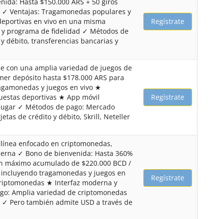
nida: Hasta $150.000 ARS + 50 giros
no ✓ Ventajas: Tragamonedas populares y
deportivas en vivo en una misma
Regístrate
s y programa de fidelidad ✓ Métodos de
y débito, transferencias bancarias y
✓
le con una amplia variedad de juegos de
mer depósito hasta $178.000 ARS para
ragamonedas y juegos en vivo ★
uestas deportivas ★ App móvil
Regístrate
 lugar ✓ Métodos de pago: Mercado
etas de crédito y débito, Skrill, Neteller
 línea enfocado en criptomonedas,
derna ✓ Bono de bienvenida: Hasta 360%
 un máximo acumulado de $220.000 BCD /
, incluyendo tragamonedas y juegos en
Regístrate
 criptomonedas ★ Interfaz moderna y
ago: Amplia variedad de criptomonedas
as ✓ Pero también admite USD a través de