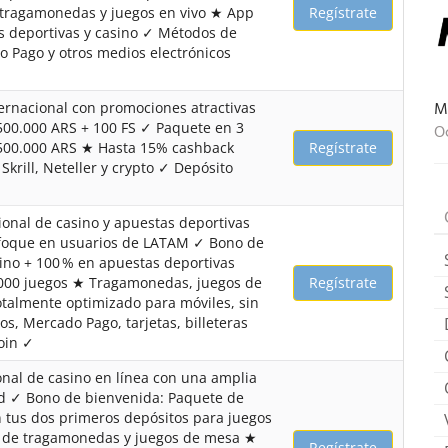
 tragamonedas y juegos en vivo ★ App
Regístrate
s deportivas y casino ✓ Métodos de
 Pago y otros medios electrónicos
M
ernacional con promociones atractivas
500.000 ARS + 100 FS ✓ Paquete en 3
O
.500.000 ARS ★ Hasta 15% cashback
Regístrate
Skrill, Neteller y crypto ✓ Depósito
onal de casino y apuestas deportivas
enfoque en usuarios de LATAM ✓ Bono de
ino + 100 % en apuestas deportivas
.000 juegos ★ Tragamonedas, juegos de
Regístrate
totalmente optimizado para móviles, sin
, Mercado Pago, tarjetas, billeteras
oin ✓
nal de casino en línea con una amplia
dad ✓ Bono de bienvenida: Paquete de
n tus dos primeros depósitos para juegos
ón de tragamonedas y juegos de mesa ★
Regístrate