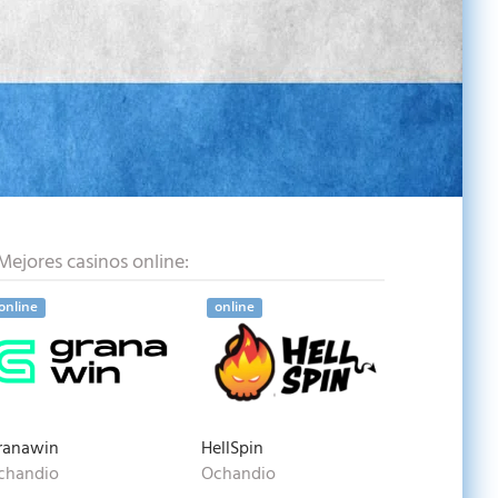
Mejores casinos online:
online
online
ranawin
HellSpin
chandio
Ochandio