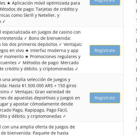
les ★ Aplicación móvil optimizada para
étodos de pago: Tarjetas de crédito y
icas como Skrill y Neteller, y
m ✓
 especializada en juegos de casino con
entretenida ✓ Bono de bienvenida:
n los dos primeros depósitos ✓ Ventajas:
egos en vivo ★ Interfaz moderna y app
Regístrate
ier momento ★ Promociones regulares y
recuentes ✓ Métodos de pago: Mercado
s de crédito y débito, y criptomonedas ✓
 una amplia selección de juegos y
da: Hasta $1.500.000 ARS + 150 giros
asino ✓ Ventajas: Gran variedad de
es de apuestas deportivas y juegos en
Regístrate
jugar y apostar cómodamente desde
cado Pago, Rapipago, Pago Fácil,
rédito y débito, y criptomonedas ✓
 con una amplia oferta de juegos de
 de bienvenida: Paquete de hasta