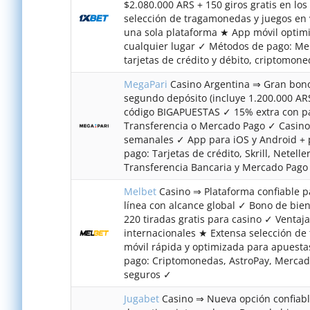
$2.080.000 ARS + 150 giros gratis en lo
selección de tragamonedas y juegos en 
una sola plataforma ★ App móvil optimi
cualquier lugar ✓ Métodos de pago: Mer
tarjetas de crédito y débito, criptomoned
MegaPari
Casino Argentina ⇒ Gran bono
segundo depósito (incluye 1.200.000 ARS
código BIGAPUESTAS ✓ 15% extra con pa
Transferencia o Mercado Pago ✓ Casino
semanales ✓ App para iOS y Android + 
pago: Tarjetas de crédito, Skrill, Netell
Transferencia Bancaria y Mercado Pago
Melbet
Casino ⇒ Plataforma confiable p
línea con alcance global ✓ Bono de bie
220 tiradas gratis para casino ✓ Ventaj
internacionales ★ Extensa selección de
móvil rápida y optimizada para apuesta
pago: Criptomonedas, AstroPay, Mercado
seguros ✓
Jugabet
Casino ⇒ Nueva opción confiable