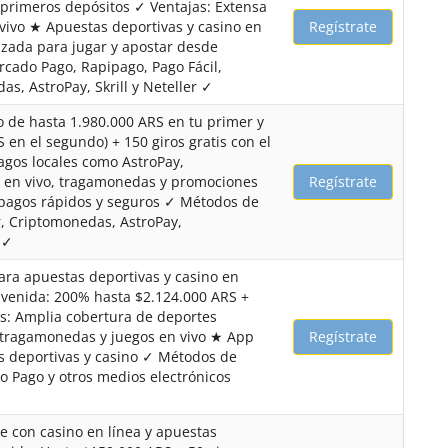
s primeros depósitos ✓ Ventajas: Extensa
vivo ★ Apuestas deportivas y casino en
Regístrate
zada para jugar y apostar desde
cado Pago, Rapipago, Pago Fácil,
as, AstroPay, Skrill y Neteller ✓
 de hasta 1.980.000 ARS en tu primer y
 en el segundo) + 150 giros gratis con el
gos locales como AstroPay,
 en vivo, tragamonedas y promociones
Regístrate
pagos rápidos y seguros ✓ Métodos de
er, Criptomonedas, AstroPay,
 ✓
ara apuestas deportivas y casino en
nvenida: 200% hasta $2.124.000 ARS +
as: Amplia cobertura de deportes
 tragamonedas y juegos en vivo ★ App
Regístrate
s deportivas y casino ✓ Métodos de
 Pago y otros medios electrónicos
 con casino en línea y apuestas