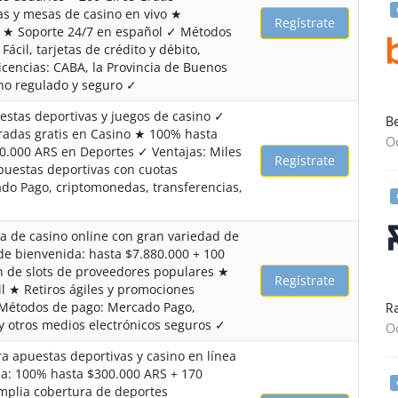
s y mesas de casino en vivo ★
Regístrate
l ★ Soporte 24/7 en español ✓ Métodos
cil, tarjetas de crédito y débito,
icencias: CABA, la Provincia de Buenos
no regulado y seguro ✓
stas deportivas y juegos de casino ✓
B
radas gratis en Casino ★ 100% hasta
O
0.000 ARS en Deportes ✓ Ventajas: Miles
Regístrate
uestas deportivas con cuotas
do Pago, criptomonedas, transferencias,
 de casino online con gran variedad de
e bienvenida: hasta $7.880.000 + 100
ón de slots de proveedores populares ★
Regístrate
l ★ Retiros ágiles y promociones
R
 Métodos de pago: Mercado Pago,
s y otros medios electrónicos seguros ✓
O
a apuestas deportivas y casino en línea
da: 100% hasta $300.000 ARS + 170
Amplia cobertura de deportes