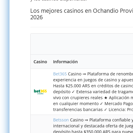
Los mejores casinos en Ochandio Prov
2026
Casino
Información
Bet365
Casino ⇒ Plataforma de renombr
experiencia en juegos de casino y apue
Hasta $25.000 ARS en créditos de casino 
depósito ✓ Extensa variedad de tragam
vivo con crupieres reales ★ Aplicación m
en cualquier momento ✓ Mercado Pago, As
transferencias bancarias ✓ Licencia: Pr
Betsson
Casino ⇒ Plataforma confiable y
internacional y destacada oferta de ju
depósito hasta $350.000 ARS para nuevo