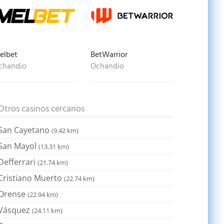
elbet
BetWarrior
chandio
Ochandio
Otros casinos cercanos
San Cayetano
(9.42 km)
San Mayol
(13.31 km)
Defferrari
(21.74 km)
Cristiano Muerto
(22.74 km)
Orense
(22.94 km)
Vásquez
(24.11 km)