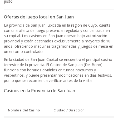
justo.
Ofertas de juego local en San Juan
La provincia de San Juan, ubicada en la región de Cuyo, cuenta
con una oferta de juego presencial regulada y concentrada en
su capital. Los casinos en San Juan operan bajo autorización
provincial y están destinados exclusivamente a mayores de 18
años, ofreciendo máquinas tragamonedas y juegos de mesa en
un entorno controlado.
En la ciudad de San Juan Capital se encuentra el principal casino
terrestre de la provincia. El Casino de San Juan (Del Bono)
funciona con horarios divididos en turnos nocturnos y
vespertinos, y puede presentar modificaciones en días festivos,
por lo que se recomienda verificar antes de la visita.
Casinos en la Provincia de San Juan
Nombre del Casino
Ciudad / Dirección