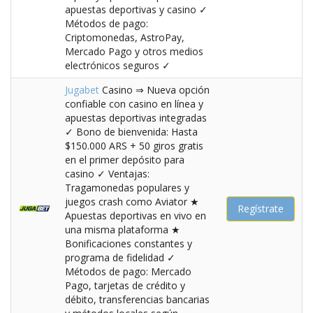
apuestas deportivas y casino ✓
Métodos de pago:
Criptomonedas, AstroPay,
Mercado Pago y otros medios
electrónicos seguros ✓
Jugabet
Casino ⇒ Nueva opción
confiable con casino en línea y
apuestas deportivas integradas
✓ Bono de bienvenida: Hasta
$150.000 ARS + 50 giros gratis
en el primer depósito para
casino ✓ Ventajas:
Tragamonedas populares y
juegos crash como Aviator ★
Regístrate
Apuestas deportivas en vivo en
una misma plataforma ★
Bonificaciones constantes y
programa de fidelidad ✓
Métodos de pago: Mercado
Pago, tarjetas de crédito y
débito, transferencias bancarias