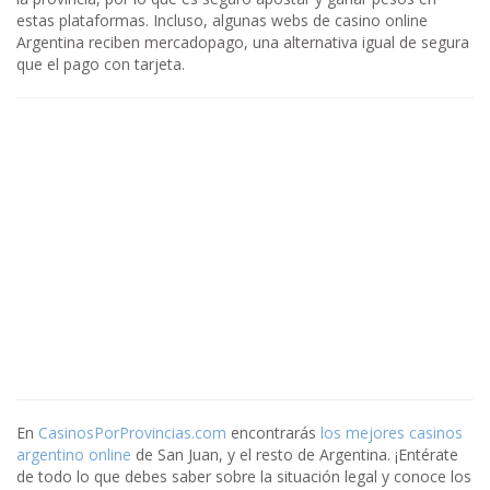
estas plataformas. Incluso, algunas webs de casino online
Argentina reciben mercadopago, una alternativa igual de segura
que el pago con tarjeta.
En
CasinosPorProvincias.com
encontrarás
los mejores casinos
argentino online
de San Juan, y el resto de Argentina. ¡Entérate
de todo lo que debes saber sobre la situación legal y conoce los