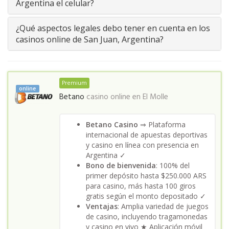
Argentina el celular?
¿Qué aspectos legales debo tener en cuenta en los
casinos online de San Juan, Argentina?
Premium
online
Betano
casino online en
El Molle
Betano Casino
⇒ Plataforma
internacional de apuestas deportivas
y casino en línea con presencia en
Argentina ✓
Bono de bienvenida
: 100% del
primer depósito hasta $250.000 ARS
para casino, más hasta 100 giros
gratis según el monto depositado ✓
Ventajas
: Amplia variedad de juegos
de casino, incluyendo tragamonedas
y casino en vivo ★ Aplicación móvil