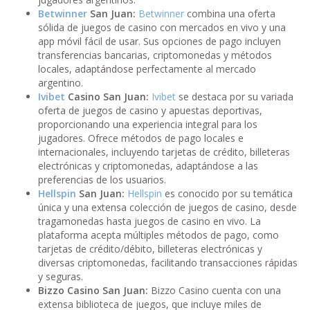
Betwinner
San Juan:
Betwinner
combina una oferta
sólida de juegos de casino con mercados en vivo y una
app móvil fácil de usar. Sus opciones de pago incluyen
transferencias bancarias, criptomonedas y métodos
locales, adaptándose perfectamente al mercado
argentino.
Ivibet
Casino San Juan:
Ivibet
se destaca por su variada
oferta de juegos de casino y apuestas deportivas,
proporcionando una experiencia integral para los
jugadores. Ofrece métodos de pago locales e
internacionales, incluyendo tarjetas de crédito, billeteras
electrónicas y criptomonedas, adaptándose a las
preferencias de los usuarios.
Hellspin
San Juan:
Hellspin
es conocido por su temática
única y una extensa colección de juegos de casino, desde
tragamonedas hasta juegos de casino en vivo. La
plataforma acepta múltiples métodos de pago, como
tarjetas de crédito/débito, billeteras electrónicas y
diversas criptomonedas, facilitando transacciones rápidas
y seguras.
Bizzo Casino San Juan:
Bizzo Casino cuenta con una
extensa biblioteca de juegos, que incluye miles de