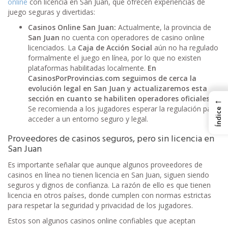
online
con licencia en San Juan, que ofrecen experiencias de
juego seguras y divertidas:
Casinos Online San Juan:
Actualmente, la provincia de
San Juan
no cuenta con operadores de casino online
licenciados. La
Caja de Acción Social
aún no ha regulado
formalmente el juego en línea, por lo que no existen
plataformas habilitadas localmente.
En
CasinosPorProvincias.com seguimos de cerca la
evolución legal en San Juan y actualizaremos esta
sección en cuanto se habiliten operadores oficiales.
←
Se recomienda a los jugadores esperar la regulación para
Índice
acceder a un entorno seguro y legal.
Proveedores de casinos seguros, pero sin licencia en
San Juan
Es importante señalar que aunque algunos proveedores de
casinos en línea no tienen licencia en San Juan, siguen siendo
seguros y dignos de confianza. La razón de ello es que tienen
licencia en otros países, donde cumplen con normas estrictas
para respetar la seguridad y privacidad de los jugadores.
Estos son algunos casinos online confiables que aceptan