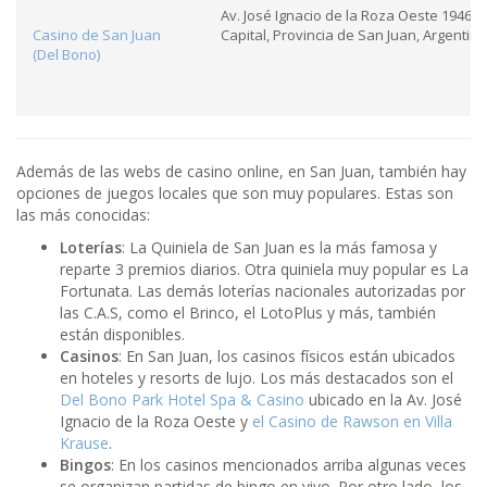
Av. José Ignacio de la Roza Oeste 1946, 
Casino de San Juan
Capital, Provincia de San Juan, Argentina
(Del Bono)
Además de las webs de casino online, en San Juan, también hay
opciones de juegos locales que son muy populares. Estas son
las más conocidas:
Loterías
: La Quiniela de San Juan es la más famosa y
reparte 3 premios diarios. Otra quiniela muy popular es La
Fortunata. Las demás loterías nacionales autorizadas por
las C.A.S, como el Brinco, el LotoPlus y más, también
están disponibles.
Casinos
: En San Juan, los casinos físicos están ubicados
en hoteles y resorts de lujo. Los más destacados son el
Del Bono Park Hotel Spa & Casino
ubicado en la Av. José
Ignacio de la Roza Oeste y
el Casino de Rawson en Villa
Krause
.
Bingos
: En los casinos mencionados arriba algunas veces
se organizan partidas de bingo en vivo. Por otro lado, los