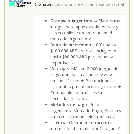
Granawin
casino online en
San José de Jáchal
Granawin Argentina
⇒ Plataforma
integral para apuestas deportivas y
casino online con enfoque en el
mercado argentino ✓
Bono de bienvenida:
100% hasta
$100.000 ARS
en total, incluyendo
hasta
$90.000 ARS
para apuestas
deportivas ✓
Ventajas:
Más de
2.000 juegos
de
tragamonedas, casino en vivo y
mesas clásicas ★ Promociones
frecuentes para deportes y casino ★
Compatible con móviles sin
necesidad de app ✓
Métodos de pago:
Pesos
argentinos, Mercado Pago, Bitcoin y
múltiples opciones electrónicas ✓
Licencia:
Operador con licencia
internacional emitida por Curaçao ✓