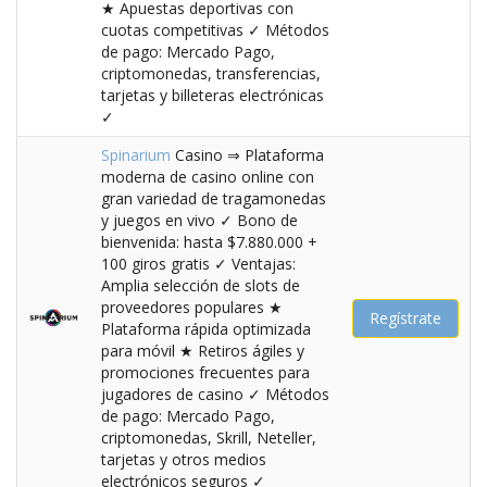
★ Apuestas deportivas con
cuotas competitivas ✓ Métodos
de pago: Mercado Pago,
criptomonedas, transferencias,
tarjetas y billeteras electrónicas
✓
Spinarium
Casino ⇒ Plataforma
moderna de casino online con
gran variedad de tragamonedas
y juegos en vivo ✓ Bono de
bienvenida: hasta $7.880.000 +
100 giros gratis ✓ Ventajas:
Amplia selección de slots de
proveedores populares ★
Regístrate
Plataforma rápida optimizada
para móvil ★ Retiros ágiles y
promociones frecuentes para
jugadores de casino ✓ Métodos
de pago: Mercado Pago,
criptomonedas, Skrill, Neteller,
tarjetas y otros medios
electrónicos seguros ✓