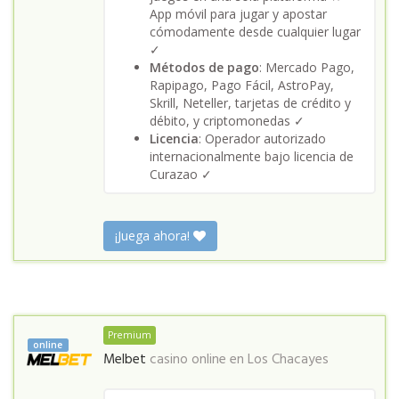
App móvil para jugar y apostar
cómodamente desde cualquier lugar
✓
Métodos de pago
: Mercado Pago,
Rapipago, Pago Fácil, AstroPay,
Skrill, Neteller, tarjetas de crédito y
débito, y criptomonedas ✓
Licencia
: Operador autorizado
internacionalmente bajo licencia de
Curazao ✓
¡Juega ahora!
Premium
online
Melbet
casino online en
Los Chacayes