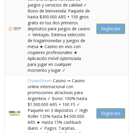
juegos y servicios de calidad ✓
Bono de bienvenida: Paquete de
hasta $300.000 ARS + 150 giros
gratis en tus dos primeros
depósitos para juegos de casino
Regístrate
✓ Ventajas: Extensa selección
de tragamonedas y juegos de
mesa ★ Casino en vivo con
crupieres profesionales ★
Aplicación móvil optimizada
para jugar en cualquier
momento y lugar ✓
CrownGreen
Casino ⇒ Casino
online internacional con
promociones atractivas para
Argentina ✓ Bono: 100% hasta
$1.500.000 ARS + 100 FS ✓
Paquete en 3 depósitos ✓ High
Regístrate
Roller 125% hasta $4.500.000
ARS ★ Hasta 15% cashback
diario ✓ Pagos: Tarjetas,