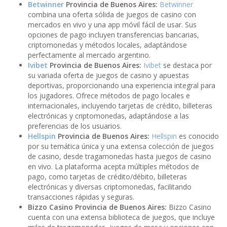
Betwinner
Provincia de Buenos Aires:
Betwinner
combina una oferta sólida de juegos de casino con
mercados en vivo y una app móvil fácil de usar. Sus
opciones de pago incluyen transferencias bancarias,
criptomonedas y métodos locales, adaptándose
perfectamente al mercado argentino.
Ivibet
Provincia de Buenos Aires:
Ivibet
se destaca por
su variada oferta de juegos de casino y apuestas
deportivas, proporcionando una experiencia integral para
los jugadores. Ofrece métodos de pago locales e
internacionales, incluyendo tarjetas de crédito, billeteras
electrónicas y criptomonedas, adaptándose a las
preferencias de los usuarios.
Hellspin
Provincia de Buenos Aires:
Hellspin
es conocido
por su temática única y una extensa colección de juegos
de casino, desde tragamonedas hasta juegos de casino
en vivo. La plataforma acepta múltiples métodos de
pago, como tarjetas de crédito/débito, billeteras
electrónicas y diversas criptomonedas, facilitando
transacciones rápidas y seguras.
Bizzo Casino Provincia de Buenos Aires:
Bizzo Casino
cuenta con una extensa biblioteca de juegos, que incluye