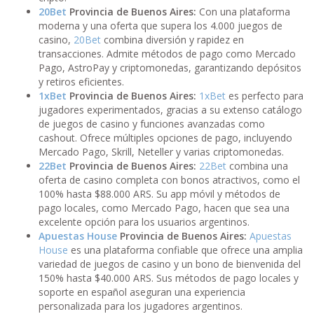
20Bet
Provincia de Buenos Aires:
Con una plataforma
moderna y una oferta que supera los 4.000 juegos de
casino,
20Bet
combina diversión y rapidez en
transacciones. Admite métodos de pago como Mercado
Pago, AstroPay y criptomonedas, garantizando depósitos
y retiros eficientes.
1xBet
Provincia de Buenos Aires:
1xBet
es perfecto para
jugadores experimentados, gracias a su extenso catálogo
de juegos de casino y funciones avanzadas como
cashout. Ofrece múltiples opciones de pago, incluyendo
Mercado Pago, Skrill, Neteller y varias criptomonedas.
22Bet
Provincia de Buenos Aires:
22Bet
combina una
oferta de casino completa con bonos atractivos, como el
100% hasta $88.000 ARS. Su app móvil y métodos de
pago locales, como Mercado Pago, hacen que sea una
excelente opción para los usuarios argentinos.
Apuestas House
Provincia de Buenos Aires:
Apuestas
House
es una plataforma confiable que ofrece una amplia
variedad de juegos de casino y un bono de bienvenida del
150% hasta $40.000 ARS. Sus métodos de pago locales y
soporte en español aseguran una experiencia
personalizada para los jugadores argentinos.