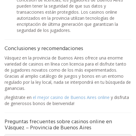
pueden tener la seguridad de que sus datos y
transacciones están protegidos. Los casinos online
autorizados en la provincia utilizan tecnologías de
encriptación de última generación que garantizan la
seguridad de los jugadores.
Conclusiones y recomendaciones
Vásquez en la provincia de Buenos Aires ofrece una enorme
variedad de casinos en línea con licencia para el disfrute tanto
de jugadores novatos como de los más experimentados.
Gracias al amplio catálogo de juegos y bonos en un entorno
regulado por la ley local, nada se interpondrá en tu búsqueda de
ganancias.
¡Regístrate en
el mejor casino de Buenos Aires online
y disfruta
de generosos bonos de bienvenida!
Preguntas frecuentes sobre casinos online en
Vásquez – Provincia de Buenos Aires