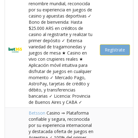
renombre mundial, reconocida
por su experiencia en juegos de
casino y apuestas deportivas ✓
Bono de bienvenida: Hasta
$25.000 ARS en créditos de
casino al registrarte y realizar tu
primer depósito ✓ Extensa
variedad de tragamonedas y
Regístrate
juegos de mesa ★ Casino en
vivo con crupieres reales ★
Aplicación móvil intuitiva para
disfrutar de juegos en cualquier
momento ✓ Mercado Pago,
AstroPay, tarjetas de crédito y
débito, y transferencias
bancarias ✓ Licencia: Provincia
de Buenos Aires y CABA ✓
Betsson
Casino ⇒ Plataforma
confiable y segura, reconocida
por su experiencia internacional
y destacada oferta de juegos en
Argentina ✓ 100% del primer