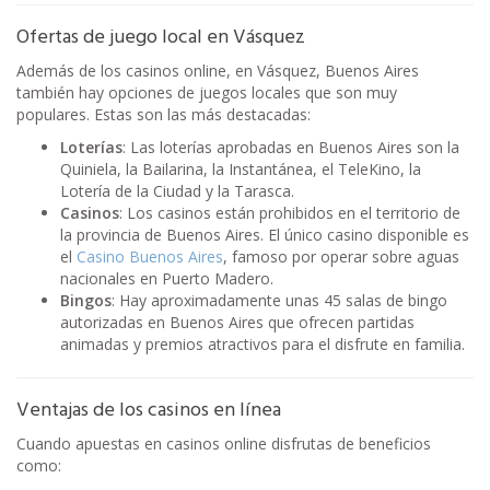
Ofertas de juego local en Vásquez
Además de los casinos online, en Vásquez, Buenos Aires
también hay opciones de juegos locales que son muy
populares. Estas son las más destacadas:
Loterías
: Las loterías aprobadas en Buenos Aires son la
Quiniela, la Bailarina, la Instantánea, el TeleKino, la
Lotería de la Ciudad y la Tarasca.
Casinos
: Los casinos están prohibidos en el territorio de
la provincia de Buenos Aires. El único casino disponible es
el
Casino Buenos Aires
, famoso por operar sobre aguas
nacionales en Puerto Madero.
Bingos
: Hay aproximadamente unas 45 salas de bingo
autorizadas en Buenos Aires que ofrecen partidas
animadas y premios atractivos para el disfrute en familia.
Ventajas de los casinos en línea
Cuando apuestas en casinos online disfrutas de beneficios
como: