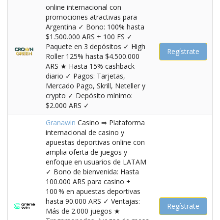
online internacional con
promociones atractivas para
Argentina ✓ Bono: 100% hasta
$1.500.000 ARS + 100 FS ✓
Paquete en 3 depósitos ✓ High
Regístrate
Roller 125% hasta $4.500.000
ARS ★ Hasta 15% cashback
diario ✓ Pagos: Tarjetas,
Mercado Pago, Skrill, Neteller y
crypto ✓ Depósito mínimo:
$2.000 ARS ✓
Granawin
Casino ⇒ Plataforma
internacional de casino y
apuestas deportivas online con
amplia oferta de juegos y
enfoque en usuarios de LATAM
✓ Bono de bienvenida: Hasta
100.000 ARS para casino +
100 % en apuestas deportivas
hasta 90.000 ARS ✓ Ventajas:
Regístrate
Más de 2.000 juegos ★