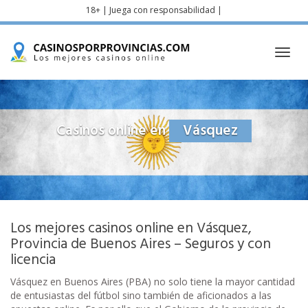
Skip
18+ | Juega con responsabilidad |
to
main
content
Toggl
navig
Casinos online en
Vásquez
Los mejores casinos online en Vásquez,
Provincia de Buenos Aires – Seguros y con
licencia
Vásquez en Buenos Aires (PBA) no solo tiene la mayor cantidad
de entusiastas del fútbol sino también de aficionados a las