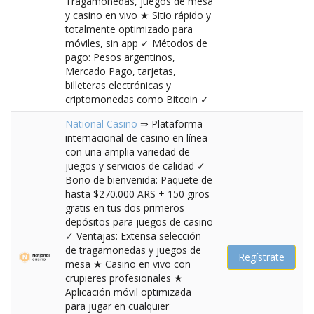
Tragamonedas, juegos de mesa
y casino en vivo ★ Sitio rápido y
totalmente optimizado para
móviles, sin app ✓ Métodos de
pago: Pesos argentinos,
Mercado Pago, tarjetas,
billeteras electrónicas y
criptomonedas como Bitcoin ✓
National Casino
⇒ Plataforma
internacional de casino en línea
con una amplia variedad de
juegos y servicios de calidad ✓
Bono de bienvenida: Paquete de
hasta $270.000 ARS + 150 giros
gratis en tus dos primeros
depósitos para juegos de casino
✓ Ventajas: Extensa selección
de tragamonedas y juegos de
Regístrate
mesa ★ Casino en vivo con
crupieres profesionales ★
Aplicación móvil optimizada
para jugar en cualquier