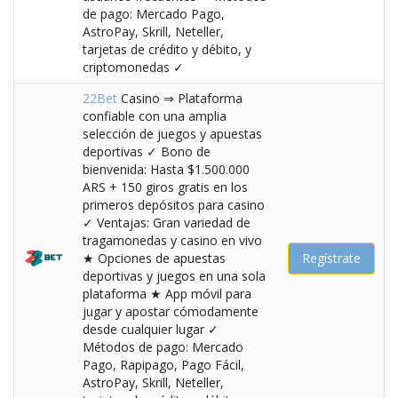
de pago: Mercado Pago,
AstroPay, Skrill, Neteller,
tarjetas de crédito y débito, y
criptomonedas ✓
22Bet
Casino ⇒ Plataforma
confiable con una amplia
selección de juegos y apuestas
deportivas ✓ Bono de
bienvenida: Hasta $1.500.000
ARS + 150 giros gratis en los
primeros depósitos para casino
✓ Ventajas: Gran variedad de
tragamonedas y casino en vivo
★ Opciones de apuestas
Regístrate
deportivas y juegos en una sola
plataforma ★ App móvil para
jugar y apostar cómodamente
desde cualquier lugar ✓
Métodos de pago: Mercado
Pago, Rapipago, Pago Fácil,
AstroPay, Skrill, Neteller,