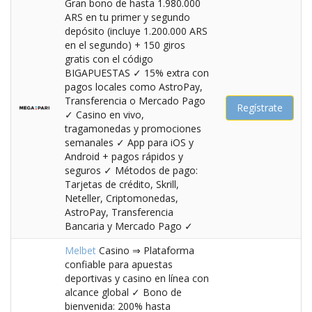
Gran bono de hasta 1.980.000
ARS en tu primer y segundo
depósito (incluye 1.200.000 ARS
en el segundo) + 150 giros
gratis con el código
BIGAPUESTAS ✓ 15% extra con
pagos locales como AstroPay,
Transferencia o Mercado Pago
Regístrate
✓ Casino en vivo,
tragamonedas y promociones
semanales ✓ App para iOS y
Android + pagos rápidos y
seguros ✓ Métodos de pago:
Tarjetas de crédito, Skrill,
Neteller, Criptomonedas,
AstroPay, Transferencia
Bancaria y Mercado Pago ✓
Melbet
Casino ⇒ Plataforma
confiable para apuestas
deportivas y casino en línea con
alcance global ✓ Bono de
bienvenida: 200% hasta