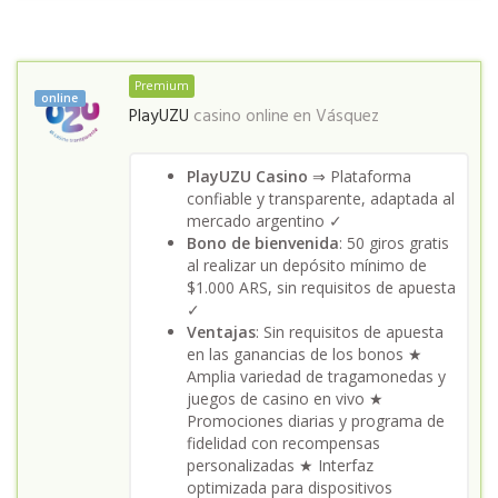
Premium
online
PlayUZU
casino online en
Vásquez
PlayUZU Casino
⇒ Plataforma
confiable y transparente, adaptada al
mercado argentino ✓
Bono de bienvenida
: 50 giros gratis
al realizar un depósito mínimo de
$1.000 ARS, sin requisitos de apuesta
✓
Ventajas
: Sin requisitos de apuesta
en las ganancias de los bonos ★
Amplia variedad de tragamonedas y
juegos de casino en vivo ★
Promociones diarias y programa de
fidelidad con recompensas
personalizadas ★ Interfaz
optimizada para dispositivos