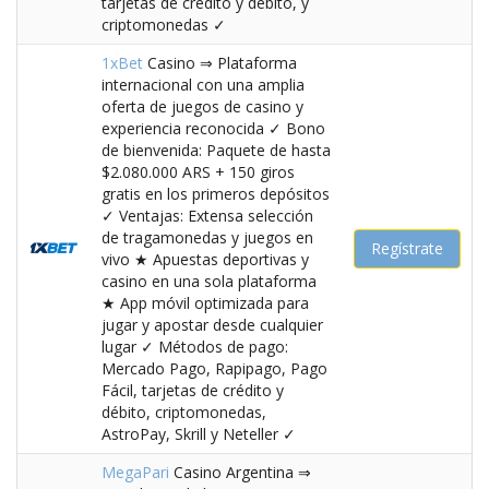
tarjetas de crédito y débito, y
criptomonedas ✓
1xBet
Casino ⇒ Plataforma
internacional con una amplia
oferta de juegos de casino y
experiencia reconocida ✓ Bono
de bienvenida: Paquete de hasta
$2.080.000 ARS + 150 giros
gratis en los primeros depósitos
✓ Ventajas: Extensa selección
de tragamonedas y juegos en
Regístrate
vivo ★ Apuestas deportivas y
casino en una sola plataforma
★ App móvil optimizada para
jugar y apostar desde cualquier
lugar ✓ Métodos de pago:
Mercado Pago, Rapipago, Pago
Fácil, tarjetas de crédito y
débito, criptomonedas,
AstroPay, Skrill y Neteller ✓
MegaPari
Casino Argentina ⇒