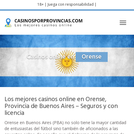
Skip
18+ | Juega con responsabilidad |
to
main
content
Toggl
navig
Casinos online en
Orense
Los mejores casinos online en Orense,
Provincia de Buenos Aires – Seguros y con
licencia
Orense en Buenos Aires (PBA) no solo tiene la mayor cantidad
de entusiastas del fútbol sino también de aficionados a las