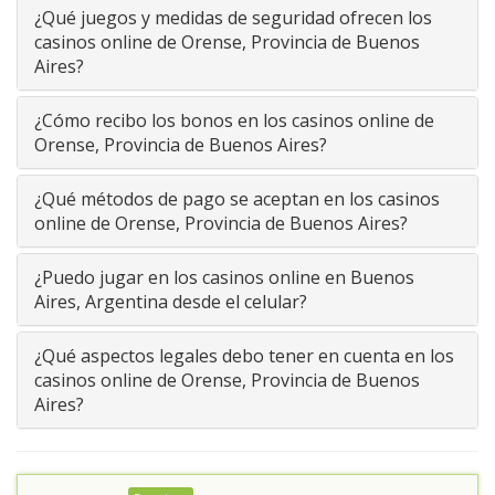
¿Qué juegos y medidas de seguridad ofrecen los
casinos online de Orense, Provincia de Buenos
Aires?
¿Cómo recibo los bonos en los casinos online de
Orense, Provincia de Buenos Aires?
¿Qué métodos de pago se aceptan en los casinos
online de Orense, Provincia de Buenos Aires?
¿Puedo jugar en los casinos online en Buenos
Aires, Argentina desde el celular?
¿Qué aspectos legales debo tener en cuenta en los
casinos online de Orense, Provincia de Buenos
Aires?