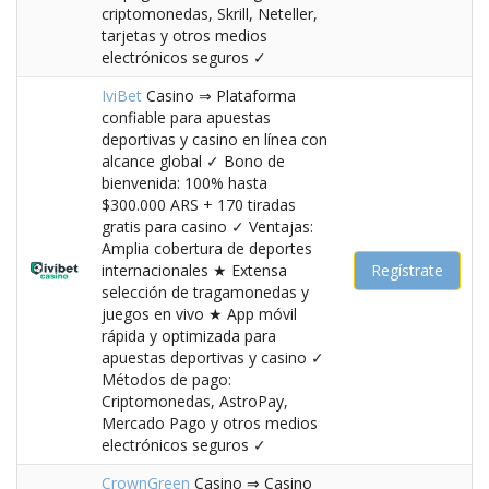
criptomonedas, Skrill, Neteller,
tarjetas y otros medios
electrónicos seguros ✓
IviBet
Casino ⇒ Plataforma
confiable para apuestas
deportivas y casino en línea con
alcance global ✓ Bono de
bienvenida: 100% hasta
$300.000 ARS + 170 tiradas
gratis para casino ✓ Ventajas:
Amplia cobertura de deportes
internacionales ★ Extensa
Regístrate
selección de tragamonedas y
juegos en vivo ★ App móvil
rápida y optimizada para
apuestas deportivas y casino ✓
Métodos de pago:
Criptomonedas, AstroPay,
Mercado Pago y otros medios
electrónicos seguros ✓
CrownGreen
Casino ⇒ Casino