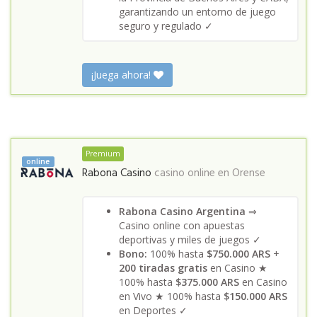
garantizando un entorno de juego
seguro y regulado ✓
¡Juega ahora!
Premium
online
Rabona Casino
casino online en
Orense
Rabona Casino Argentina
⇒
Casino online con apuestas
deportivas y miles de juegos ✓
Bono:
100% hasta
$750.000 ARS
+
200 tiradas gratis
en Casino ★
100% hasta
$375.000 ARS
en Casino
en Vivo ★ 100% hasta
$150.000 ARS
en Deportes ✓