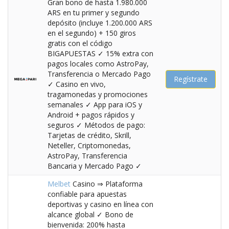
Gran bono de hasta 1.980.000
ARS en tu primer y segundo
depósito (incluye 1.200.000 ARS
en el segundo) + 150 giros
gratis con el código
BIGAPUESTAS ✓ 15% extra con
pagos locales como AstroPay,
Transferencia o Mercado Pago
Regístrate
✓ Casino en vivo,
tragamonedas y promociones
semanales ✓ App para iOS y
Android + pagos rápidos y
seguros ✓ Métodos de pago:
Tarjetas de crédito, Skrill,
Neteller, Criptomonedas,
AstroPay, Transferencia
Bancaria y Mercado Pago ✓
Melbet
Casino ⇒ Plataforma
confiable para apuestas
deportivas y casino en línea con
alcance global ✓ Bono de
bienvenida: 200% hasta