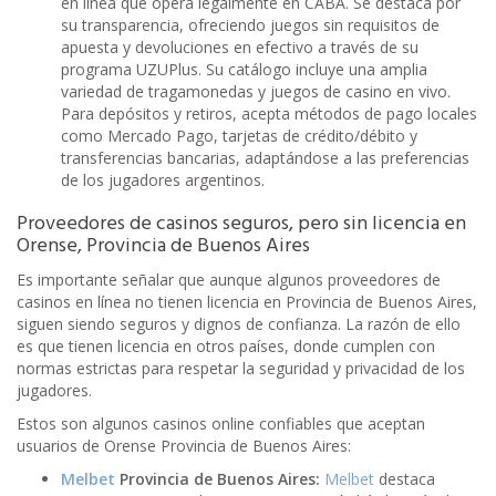
en línea que opera legalmente en CABA. Se destaca por
su transparencia, ofreciendo juegos sin requisitos de
apuesta y devoluciones en efectivo a través de su
programa UZUPlus. Su catálogo incluye una amplia
variedad de tragamonedas y juegos de casino en vivo.
Para depósitos y retiros, acepta métodos de pago locales
como Mercado Pago, tarjetas de crédito/débito y
transferencias bancarias, adaptándose a las preferencias
de los jugadores argentinos.
Proveedores de casinos seguros, pero sin licencia en
Orense, Provincia de Buenos Aires
Es importante señalar que aunque algunos proveedores de
casinos en línea no tienen licencia en Provincia de Buenos Aires,
siguen siendo seguros y dignos de confianza. La razón de ello
es que tienen licencia en otros países, donde cumplen con
normas estrictas para respetar la seguridad y privacidad de los
jugadores.
Estos son algunos casinos online confiables que aceptan
usuarios de Orense Provincia de Buenos Aires:
Melbet
Provincia de Buenos Aires:
Melbet
destaca