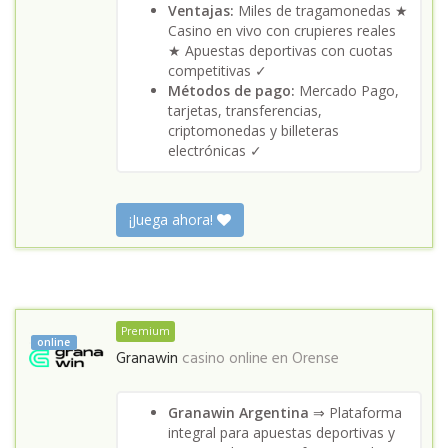
Ventajas:
Miles de tragamonedas ★
Casino en vivo con crupieres reales
★ Apuestas deportivas con cuotas
competitivas ✓
Métodos de pago:
Mercado Pago,
tarjetas, transferencias,
criptomonedas y billeteras
electrónicas ✓
¡Juega ahora!
Premium
online
Granawin
casino online en
Orense
Granawin Argentina
⇒ Plataforma
integral para apuestas deportivas y