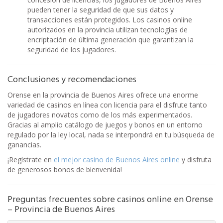
pueden tener la seguridad de que sus datos y
transacciones están protegidos. Los casinos online
autorizados en la provincia utilizan tecnologías de
encriptación de última generación que garantizan la
seguridad de los jugadores.
Conclusiones y recomendaciones
Orense en la provincia de Buenos Aires ofrece una enorme
variedad de casinos en línea con licencia para el disfrute tanto
de jugadores novatos como de los más experimentados.
Gracias al amplio catálogo de juegos y bonos en un entorno
regulado por la ley local, nada se interpondrá en tu búsqueda de
ganancias.
¡Regístrate en
el mejor casino de Buenos Aires online
y disfruta
de generosos bonos de bienvenida!
Preguntas frecuentes sobre casinos online en Orense
– Provincia de Buenos Aires