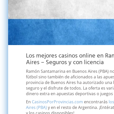
Los mejores casinos online en R
Aires – Seguros y con licencia
Ramón Santamarina en Buenos Aires (PBA) no 
fútbol sino también de aficionados a las apues
provincia de Buenos Aires ha autorizado una 
seguro y el disfrute de todos. La oferta es va
dinero extra en apuestas deportivas o juegos 
En
CasinosPorProvincias.com
encontrarás
lo
Aires (PBA)
y en el resto de Argentina. ¡Entéra
y los casinos disponibles!