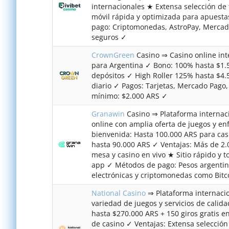
internacionales ★ Extensa selección de
móvil rápida y optimizada para apuesta
pago: Criptomonedas, AstroPay, Mercado
seguros ✓
CrownGreen
Casino ⇒ Casino online int
para Argentina ✓ Bono: 100% hasta $1.
depósitos ✓ High Roller 125% hasta $4
diario ✓ Pagos: Tarjetas, Mercado Pago, 
mínimo: $2.000 ARS ✓
Granawin
Casino ⇒ Plataforma internaci
online con amplia oferta de juegos y 
bienvenida: Hasta 100.000 ARS para cas
hasta 90.000 ARS ✓ Ventajas: Más de 2
mesa y casino en vivo ★ Sitio rápido y 
app ✓ Métodos de pago: Pesos argentinos
electrónicas y criptomonedas como Bitc
National Casino
⇒ Plataforma internacio
variedad de juegos y servicios de cali
hasta $270.000 ARS + 150 giros gratis e
de casino ✓ Ventajas: Extensa selecci