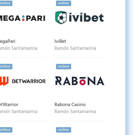
online
online
egaPari
IviBet
amón Santamarina
Ramón Santamarina
online
online
etWarrior
Rabona Casino
amón Santamarina
Ramón Santamarina
online
online