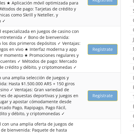
les ★ Aplicación móvil optimizada para
étodos de pago: Tarjetas de crédito y
icas como Skrill y Neteller, y
m ✓
 especializada en juegos de casino con
entretenida ✓ Bono de bienvenida:
n los dos primeros depósitos ✓ Ventajas:
egos en vivo ★ Interfaz moderna y app
Regístrate
ier momento ★ Promociones regulares y
recuentes ✓ Métodos de pago: Mercado
s de crédito y débito, y criptomonedas ✓
 una amplia selección de juegos y
da: Hasta $1.500.000 ARS + 150 giros
asino ✓ Ventajas: Gran variedad de
es de apuestas deportivas y juegos en
Regístrate
jugar y apostar cómodamente desde
cado Pago, Rapipago, Pago Fácil,
rédito y débito, y criptomonedas ✓
 con una amplia oferta de juegos de
 de bienvenida: Paquete de hasta