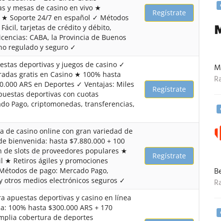
s y mesas de casino en vivo ★
Regístrate
l ★ Soporte 24/7 en español ✓ Métodos
cil, tarjetas de crédito y débito,
icencias: CABA, la Provincia de Buenos
no regulado y seguro ✓
stas deportivas y juegos de casino ✓
M
radas gratis en Casino ★ 100% hasta
R
0.000 ARS en Deportes ✓ Ventajas: Miles
Regístrate
uestas deportivas con cuotas
do Pago, criptomonedas, transferencias,
 de casino online con gran variedad de
e bienvenida: hasta $7.880.000 + 100
ón de slots de proveedores populares ★
Regístrate
l ★ Retiros ágiles y promociones
B
 Métodos de pago: Mercado Pago,
s y otros medios electrónicos seguros ✓
R
a apuestas deportivas y casino en línea
da: 100% hasta $300.000 ARS + 170
Amplia cobertura de deportes