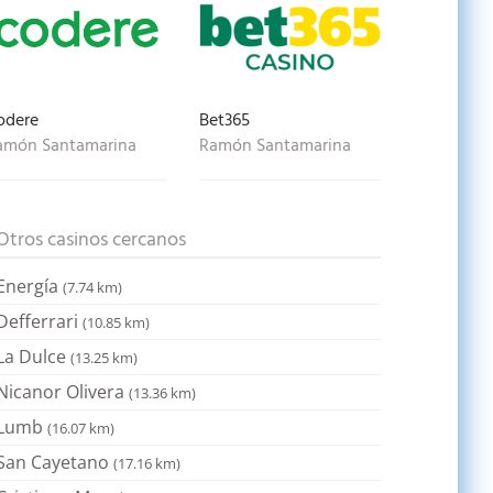
odere
Bet365
amón Santamarina
Ramón Santamarina
Otros casinos cercanos
Energía
(7.74 km)
Defferrari
(10.85 km)
La Dulce
(13.25 km)
Nicanor Olivera
(13.36 km)
Lumb
(16.07 km)
San Cayetano
(17.16 km)