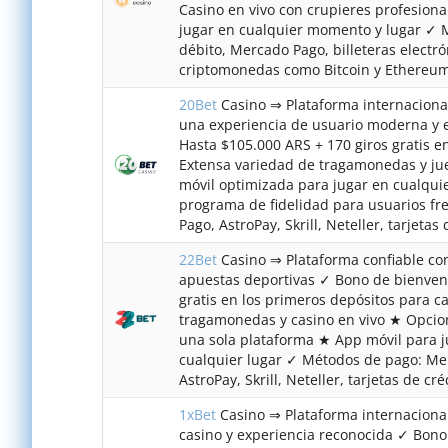
Casino en vivo con crupieres profesiona
jugar en cualquier momento y lugar ✓ M
débito, Mercado Pago, billeteras electrón
criptomonedas como Bitcoin y Ethereu
20Bet
Casino ⇒ Plataforma internacional
una experiencia de usuario moderna y 
Hasta $105.000 ARS + 170 giros gratis e
Extensa variedad de tragamonedas y ju
móvil optimizada para jugar en cualqu
programa de fidelidad para usuarios f
Pago, AstroPay, Skrill, Neteller, tarjeta
22Bet
Casino ⇒ Plataforma confiable con
apuestas deportivas ✓ Bono de bienveni
gratis en los primeros depósitos para c
tragamonedas y casino en vivo ★ Opcion
una sola plataforma ★ App móvil para 
cualquier lugar ✓ Métodos de pago: Mer
AstroPay, Skrill, Neteller, tarjetas de c
1xBet
Casino ⇒ Plataforma internacional
casino y experiencia reconocida ✓ Bono