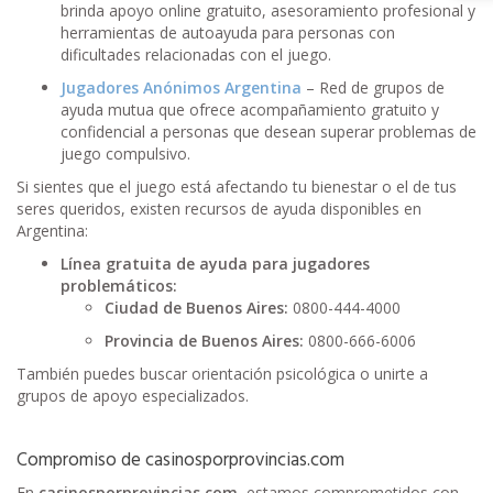
brinda apoyo online gratuito, asesoramiento profesional y
herramientas de autoayuda para personas con
dificultades relacionadas con el juego.
Jugadores Anónimos Argentina
– Red de grupos de
ayuda mutua que ofrece acompañamiento gratuito y
confidencial a personas que desean superar problemas de
juego compulsivo.
Si sientes que el juego está afectando tu bienestar o el de tus
seres queridos, existen recursos de ayuda disponibles en
Argentina:
Línea gratuita de ayuda para jugadores
problemáticos:
Ciudad de Buenos Aires:
0800-444-4000
Provincia de Buenos Aires:
0800-666-6006
También puedes buscar orientación psicológica o unirte a
grupos de apoyo especializados.
Compromiso de casinosporprovincias.com
En
casinosporprovincias.com
, estamos comprometidos con