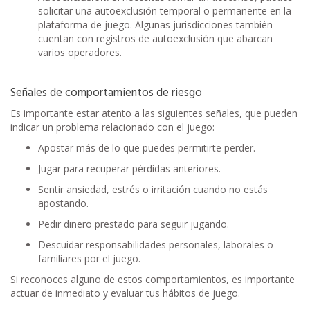
solicitar una autoexclusión temporal o permanente en la
plataforma de juego. Algunas jurisdicciones también
cuentan con registros de autoexclusión que abarcan
varios operadores.
Señales de comportamientos de riesgo
Es importante estar atento a las siguientes señales, que pueden
indicar un problema relacionado con el juego:
Apostar más de lo que puedes permitirte perder.
Jugar para recuperar pérdidas anteriores.
Sentir ansiedad, estrés o irritación cuando no estás
apostando.
Pedir dinero prestado para seguir jugando.
Descuidar responsabilidades personales, laborales o
familiares por el juego.
Si reconoces alguno de estos comportamientos, es importante
actuar de inmediato y evaluar tus hábitos de juego.