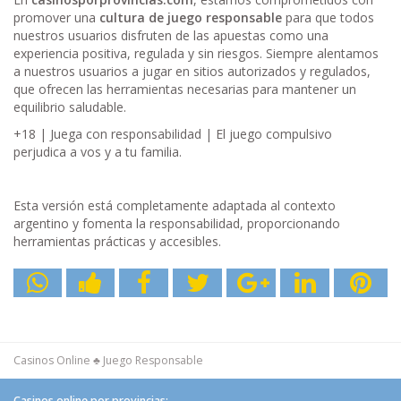
promover una
cultura de juego responsable
para que todos
nuestros usuarios disfruten de las apuestas como una
experiencia positiva, regulada y sin riesgos. Siempre alentamos
a nuestros usuarios a jugar en sitios autorizados y regulados,
que ofrecen las herramientas necesarias para mantener un
equilibrio saludable.
+18 | Juega con responsabilidad | El juego compulsivo
perjudica a vos y a tu familia.
Esta versión está completamente adaptada al contexto
argentino y fomenta la responsabilidad, proporcionando
herramientas prácticas y accesibles.
Casinos Online
♣
Juego Responsable
Casinos online por provincias: