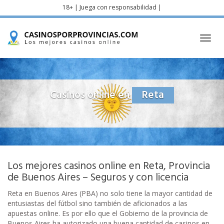
Skip
18+ | Juega con responsabilidad |
to
main
content
Toggl
navig
Casinos online en
Reta
Los mejores casinos online en Reta, Provincia
de Buenos Aires – Seguros y con licencia
Reta en Buenos Aires (PBA) no solo tiene la mayor cantidad de
entusiastas del fútbol sino también de aficionados a las
apuestas online. Es por ello que el Gobierno de la provincia de
Buenos Aires ha autorizado una buena cantidad de casinos en