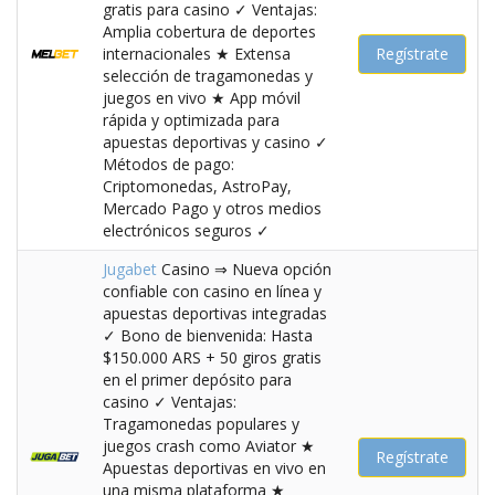
gratis para casino ✓ Ventajas:
Amplia cobertura de deportes
internacionales ★ Extensa
Regístrate
selección de tragamonedas y
juegos en vivo ★ App móvil
rápida y optimizada para
apuestas deportivas y casino ✓
Métodos de pago:
Criptomonedas, AstroPay,
Mercado Pago y otros medios
electrónicos seguros ✓
Jugabet
Casino ⇒ Nueva opción
confiable con casino en línea y
apuestas deportivas integradas
✓ Bono de bienvenida: Hasta
$150.000 ARS + 50 giros gratis
en el primer depósito para
casino ✓ Ventajas:
Tragamonedas populares y
juegos crash como Aviator ★
Regístrate
Apuestas deportivas en vivo en
una misma plataforma ★