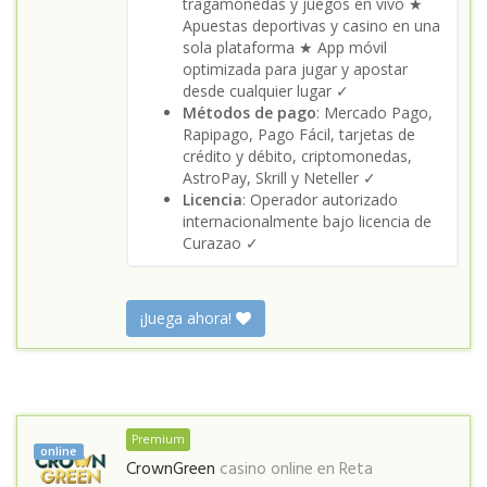
tragamonedas y juegos en vivo ★
Apuestas deportivas y casino en una
sola plataforma ★ App móvil
optimizada para jugar y apostar
desde cualquier lugar ✓
Métodos de pago
: Mercado Pago,
Rapipago, Pago Fácil, tarjetas de
crédito y débito, criptomonedas,
AstroPay, Skrill y Neteller ✓
Licencia
: Operador autorizado
internacionalmente bajo licencia de
Curazao ✓
¡Juega ahora!
Premium
online
CrownGreen
casino online en
Reta