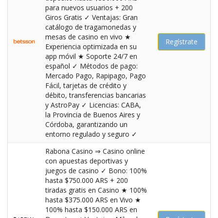
para nuevos usuarios + 200
Giros Gratis ✓ Ventajas: Gran
catálogo de tragamonedas y
mesas de casino en vivo ★
Regístrate
Experiencia optimizada en su
app móvil ★ Soporte 24/7 en
español ✓ Métodos de pago:
Mercado Pago, Rapipago, Pago
Fácil, tarjetas de crédito y
débito, transferencias bancarias
y AstroPay ✓ Licencias: CABA,
la Provincia de Buenos Aires y
Córdoba, garantizando un
entorno regulado y seguro ✓
Rabona Casino ⇒ Casino online
con apuestas deportivas y
juegos de casino ✓ Bono: 100%
hasta $750.000 ARS + 200
tiradas gratis en Casino ★ 100%
hasta $375.000 ARS en Vivo ★
100% hasta $150.000 ARS en