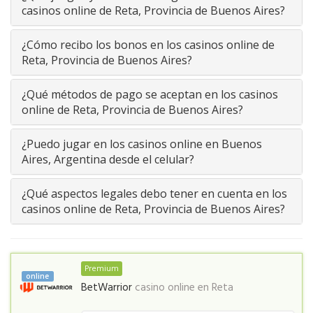
casinos online de Reta, Provincia de Buenos Aires?
¿Cómo recibo los bonos en los casinos online de
Reta, Provincia de Buenos Aires?
¿Qué métodos de pago se aceptan en los casinos
online de Reta, Provincia de Buenos Aires?
¿Puedo jugar en los casinos online en Buenos
Aires, Argentina desde el celular?
¿Qué aspectos legales debo tener en cuenta en los
casinos online de Reta, Provincia de Buenos Aires?
Premium
online
BetWarrior
casino online en
Reta