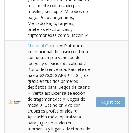
totalmente optimizado para
móviles, sin app ✓ Métodos de
pago: Pesos argentinos,
Mercado Pago, tarjetas,
billeteras electrónicas y
criptomonedas como Bitcoin ✓
National Casino
⇒ Plataforma
internacional de casino en línea
con una amplia variedad de
juegos y servicios de calidad ✓
Bono de bienvenida: Paquete de
hasta $270.000 ARS + 150 giros
gratis en tus dos primeros
depósitos para juegos de casino
✓ Ventajas: Extensa selección
de tragamonedas y juegos de
Regístrate
mesa ★ Casino en vivo con
crupieres profesionales ★
Aplicación móvil optimizada
para jugar en cualquier
momento y lugar ✓ Métodos de