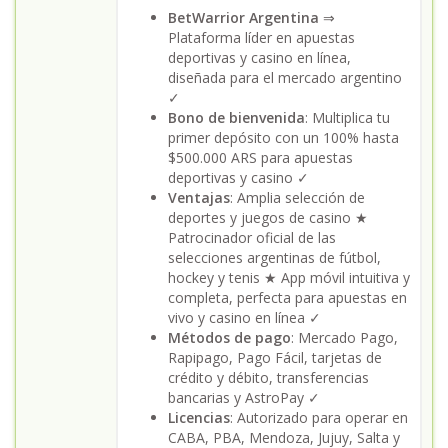
BetWarrior Argentina
⇒
Plataforma líder en apuestas
deportivas y casino en línea,
diseñada para el mercado argentino
✓
Bono de bienvenida
: Multiplica tu
primer depósito con un 100% hasta
$500.000 ARS para apuestas
deportivas y casino ✓
Ventajas
: Amplia selección de
deportes y juegos de casino ★
Patrocinador oficial de las
selecciones argentinas de fútbol,
hockey y tenis ★ App móvil intuitiva y
completa, perfecta para apuestas en
vivo y casino en línea ✓
Métodos de pago
: Mercado Pago,
Rapipago, Pago Fácil, tarjetas de
crédito y débito, transferencias
bancarias y AstroPay ✓
Licencias
: Autorizado para operar en
CABA, PBA, Mendoza, Jujuy, Salta y