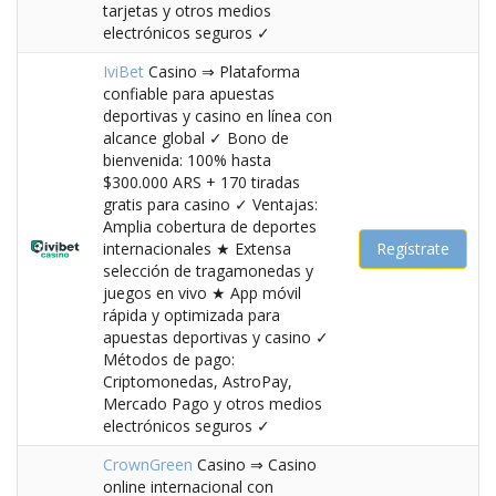
tarjetas y otros medios
electrónicos seguros ✓
IviBet
Casino ⇒ Plataforma
confiable para apuestas
deportivas y casino en línea con
alcance global ✓ Bono de
bienvenida: 100% hasta
$300.000 ARS + 170 tiradas
gratis para casino ✓ Ventajas:
Amplia cobertura de deportes
internacionales ★ Extensa
Regístrate
selección de tragamonedas y
juegos en vivo ★ App móvil
rápida y optimizada para
apuestas deportivas y casino ✓
Métodos de pago:
Criptomonedas, AstroPay,
Mercado Pago y otros medios
electrónicos seguros ✓
CrownGreen
Casino ⇒ Casino
online internacional con