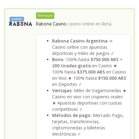
Premium
online
Rabona Casino
casino online en
Reta
Rabona Casino Argentina
⇒
Casino online con apuestas
deportivas y miles de juegos ✓
Bono:
100% hasta
$750.000 ARS
+
200 tiradas gratis
en Casino ★
100% hasta
$375.000 ARS
en Casino
en Vivo ★ 100% hasta
$150.000 ARS
en Deportes ✓
Ventajas:
Miles de tragamonedas ★
Casino en vivo con crupieres reales
★ Apuestas deportivas con cuotas
competitivas ✓
Métodos de pago:
Mercado Pago,
tarjetas, transferencias,
criptomonedas y billeteras
electrónicas ✓