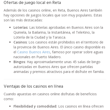
Ofertas de juego local en Reta
Además de los casinos online, en Reta, Buenos Aires también
hay opciones de juegos locales que son muy populares. Estas
son las más destacadas:
Loterías
: Las loterías aprobadas en Buenos Aires son la
Quiniela, la Bailarina, la Instantánea, el TeleKino, la
Lotería de la Ciudad y la Tarasca.
Casinos
: Los casinos están prohibidos en el territorio de
la provincia de Buenos Aires. El único casino disponible es
el
Casino Buenos Aires
, famoso por operar sobre aguas
nacionales en Puerto Madero.
Bingos
: Hay aproximadamente unas 45 salas de bingo
autorizadas en Buenos Aires que ofrecen partidas
animadas y premios atractivos para el disfrute en familia.
Ventajas de los casinos en línea
Cuando apuestas en casinos online disfrutas de beneficios
como:
Flexibilidad y comodidad:
Los casinos en línea ofrecen