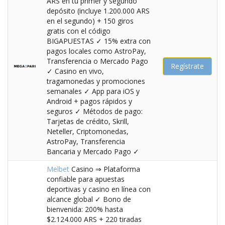
ARS en tu primer y segundo
depósito (incluye 1.200.000 ARS
en el segundo) + 150 giros
gratis con el código
BIGAPUESTAS ✓ 15% extra con
pagos locales como AstroPay,
Transferencia o Mercado Pago
Regístrate
✓ Casino en vivo,
tragamonedas y promociones
semanales ✓ App para iOS y
Android + pagos rápidos y
seguros ✓ Métodos de pago:
Tarjetas de crédito, Skrill,
Neteller, Criptomonedas,
AstroPay, Transferencia
Bancaria y Mercado Pago ✓
Melbet
Casino ⇒ Plataforma
confiable para apuestas
deportivas y casino en línea con
alcance global ✓ Bono de
bienvenida: 200% hasta
$2.124.000 ARS + 220 tiradas