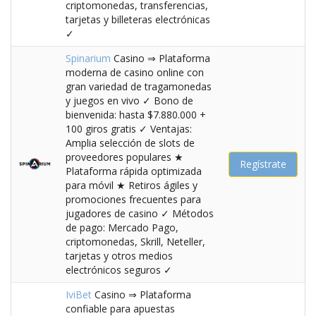
criptomonedas, transferencias,
tarjetas y billeteras electrónicas
✓
Spinarium
Casino ⇒ Plataforma
moderna de casino online con
gran variedad de tragamonedas
y juegos en vivo ✓ Bono de
bienvenida: hasta $7.880.000 +
100 giros gratis ✓ Ventajas:
Amplia selección de slots de
proveedores populares ★
Regístrate
Plataforma rápida optimizada
para móvil ★ Retiros ágiles y
promociones frecuentes para
jugadores de casino ✓ Métodos
de pago: Mercado Pago,
criptomonedas, Skrill, Neteller,
tarjetas y otros medios
electrónicos seguros ✓
IviBet
Casino ⇒ Plataforma
confiable para apuestas