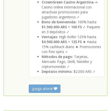
CrownGreen Casino Argentina
⇒
Casino online internacional con
atractivas promociones para
jugadores argentinos ✓
Bono de bienvenida:
100% hasta
$1.500.000 ARS
+
100 FS
✓ Paquete
en 3 depósitos ✓
Ventajas:
High Roller 125% hasta
$4.500.000 ARS
+
125 FS
★ Hasta
15% cashback diario ★ Promociones
con free spins ✓
Métodos de pago:
Tarjetas,
Mercado Pago, Skrill, Neteller y
criptomonedas ✓
Depósito mínimo:
$2.000 ARS ✓
¡Juega ahora!