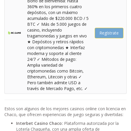
Bono de bienvenida: Hasta
360% en los primeros cuatro
depósitos, con un máximo
acumulado de $220.000 BCD / 5
BTC ✓ Más de 5.000 juegos de
casino, incluyendo
Regístrate
tragamonedas y juegos en vivo
★ Depósitos y retiros rápidos
con criptomonedas ★ Interfaz
moderna y soporte al cliente
24/7 ✓ Métodos de pago:
Amplia variedad de
criptomonedas como Bitcoin,
Ethereum, Litecoin y otras ✓
Pero también admite USD a
través de Mercado Pago, etc. ✓
Estos son algunos de los mejores casinos online con licencia en
Chaco, que ofrecen experiencias de juego seguras y divertidas:
Interbet Casino Chaco:
Plataforma autorizada por la
Lotería Chaqueña, con una amplia oferta de