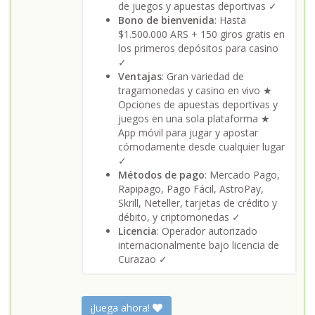
de juegos y apuestas deportivas ✓
Bono de bienvenida
: Hasta
$1.500.000 ARS + 150 giros gratis en
los primeros depósitos para casino
✓
Ventajas
: Gran variedad de
tragamonedas y casino en vivo ★
Opciones de apuestas deportivas y
juegos en una sola plataforma ★
App móvil para jugar y apostar
cómodamente desde cualquier lugar
✓
Métodos de pago
: Mercado Pago,
Rapipago, Pago Fácil, AstroPay,
Skrill, Neteller, tarjetas de crédito y
débito, y criptomonedas ✓
Licencia
: Operador autorizado
internacionalmente bajo licencia de
Curazao ✓
¡Juega ahora!