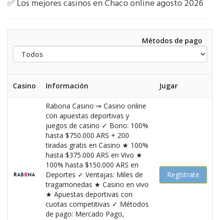
✅ Los mejores casinos en Chaco online agosto 2026
Métodos de pago
Casino
Información
Jugar
Rabona Casino ⇒ Casino online
con apuestas deportivas y
juegos de casino ✓ Bono: 100%
hasta $750.000 ARS + 200
tiradas gratis en Casino ★ 100%
hasta $375.000 ARS en Vivo ★
100% hasta $150.000 ARS en
Deportes ✓ Ventajas: Miles de
Regístrate
tragamonedas ★ Casino en vivo
★ Apuestas deportivas con
cuotas competitivas ✓ Métodos
de pago: Mercado Pago,