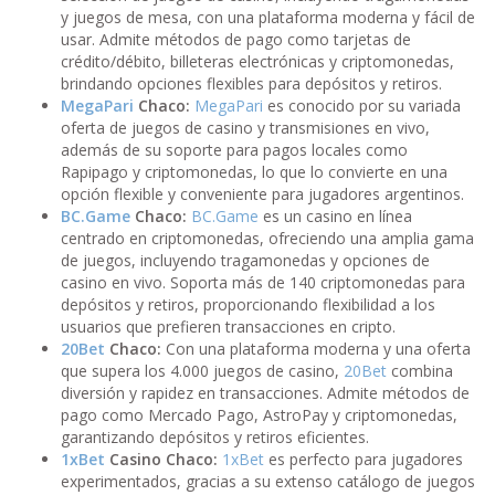
y juegos de mesa, con una plataforma moderna y fácil de
usar. Admite métodos de pago como tarjetas de
crédito/débito, billeteras electrónicas y criptomonedas,
brindando opciones flexibles para depósitos y retiros.
MegaPari
Chaco:
MegaPari
es conocido por su variada
oferta de juegos de casino y transmisiones en vivo,
además de su soporte para pagos locales como
Rapipago y criptomonedas, lo que lo convierte en una
opción flexible y conveniente para jugadores argentinos.
BC.Game
Chaco:
BC.Game
es un casino en línea
centrado en criptomonedas, ofreciendo una amplia gama
de juegos, incluyendo tragamonedas y opciones de
casino en vivo. Soporta más de 140 criptomonedas para
depósitos y retiros, proporcionando flexibilidad a los
usuarios que prefieren transacciones en cripto.
20Bet
Chaco:
Con una plataforma moderna y una oferta
que supera los 4.000 juegos de casino,
20Bet
combina
diversión y rapidez en transacciones. Admite métodos de
pago como Mercado Pago, AstroPay y criptomonedas,
garantizando depósitos y retiros eficientes.
1xBet
Casino Chaco:
1xBet
es perfecto para jugadores
experimentados, gracias a su extenso catálogo de juegos