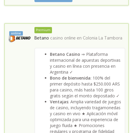
Premium
online
Betano
casino online en
Colonia La Tambora
Betano Casino
⇒ Plataforma
internacional de apuestas deportivas
y casino en línea con presencia en
Argentina ✓
Bono de bienvenida
: 100% del
primer depósito hasta $250.000 ARS
para casino, más hasta 100 giros
gratis según el monto depositado ✓
Ventajas
: Amplia variedad de juegos
de casino, incluyendo tragamonedas
y casino en vivo ★ Aplicación móvil
optimizada para una experiencia de
juego fluida ★ Promociones
regulares y programa de fidelidad