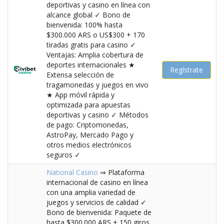
deportivas y casino en línea con
alcance global ✓ Bono de
bienvenida: 100% hasta
$300.000 ARS o US$300 + 170
tiradas gratis para casino ✓
Ventajas: Amplia cobertura de
deportes internacionales ★
Regístrate
Extensa selección de
tragamonedas y juegos en vivo
★ App móvil rápida y
optimizada para apuestas
deportivas y casino ✓ Métodos
de pago: Criptomonedas,
AstroPay, Mercado Pago y
otros medios electrónicos
seguros ✓
National Casino
⇒ Plataforma
internacional de casino en línea
con una amplia variedad de
juegos y servicios de calidad ✓
Bono de bienvenida: Paquete de
hasta $300.000 ARS + 150 giros