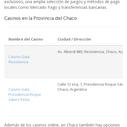
exclusivos, una amplia selección de juegos y métodos de pago
locales como Mercado Pago y transferencias bancarias.
Casinos en la Provincia del Chaco
Nombre del Casino
Ciudad / Dirección
Av. Alberdi 883, Resistencia, Chaco, Arge
Casino Gala
Resistencia
Calle 12 esq. 7, Presidencia Roque Sáen
Casino Gala
Chaco, Argentina
Presidencia Roque
Sáenz Peña
Además de los casinos online, en Chaco también hay opciones