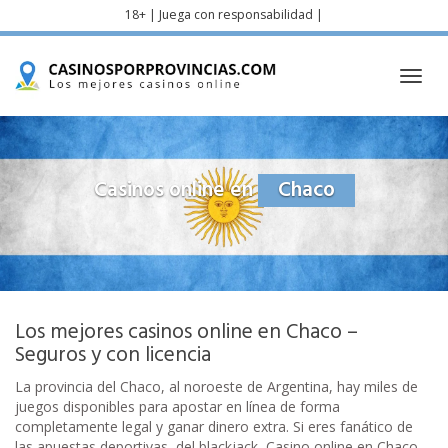
Skip
18+ | Juega con responsabilidad |
to
main
content
Toggl
navig
Casinos online en
Chaco
Los mejores casinos online en Chaco –
Seguros y con licencia
La provincia del Chaco, al noroeste de Argentina, hay miles de
juegos disponibles para apostar en línea de forma
completamente legal y ganar dinero extra. Si eres fanático de
las apuestas deportivas, del blackjack, Casino online en Chaco,