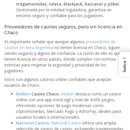
tragamonedas, ruleta, blackjack, baccarat y póker
.
Gestionada por la entidad reguladora, garantiza un
entorno seguro y confiable para los jugadores.
Proveedores de casinos seguros, pero sin licencia en
Chaco
Es importante señalar que aunque algunos
proveedores de
casinos en línea Argentina
no tienen licencia en Chaco, siguen
siendo seguros y dignos de confianza. La razón de ello es que
←
tienen licencia en otros países, donde cumplen con normas
Índice
estrictas para respetar la seguridad y privacidad de los
jugadores.
Estos son algunos casinos online confiables que aceptan
usuarios de Chaco:
Melbet
Casino Chaco:
Melbet
destaca como un casino
online con una app móvil ágil y más de 4.000 juegos,
ofreciendo opciones de pago modernas como
criptomonedas, Mercado Pago y AstroPay, ideales para
usuarios locales e internacionales.
National Casino
:
National Casino
ofrece una amplia
selección de juegos de casino, incluyendo tragamonedas