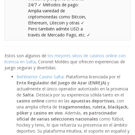
24/7 ✓ Métodos de pago:
Amplia variedad de
criptomonedas como Bitcoin,
Ethereum, Litecoin y otras ✓
Pero también admite USD a
través de Mercado Pago, etc. ✓
Estos son algunos de
los mejores sitios de casinos online con
licencia en Salta
, Coronel Moldes que ofrecen experiencias de
juego seguras y divertidas:
BetWarrior Casino Salta
:
Plataforma licenciada por el
Ente Regulador del Juego de Azar (ENREJA)
y
actualmente el único operador autorizado en la provincia
de
Salta
. Destaca por su experiencia sólida tanto en el
casino online
como en las
apuestas deportivas
, con
una amplia oferta de
tragamonedas, ruleta, blackjack,
póker y casino en vivo
. Además,
es patrocinador
oficial de varias selecciones nacionales
como fútbol,
hockey y tenis, lo que refuerza su presencia en el ámbito
deportivo. Su plataforma intuitiva, el soporte en español y