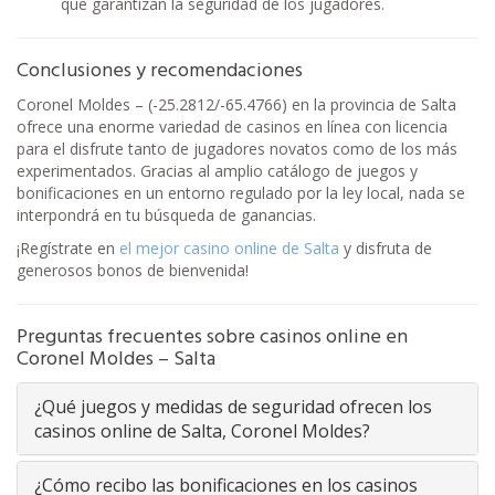
que garantizan la seguridad de los jugadores.
Conclusiones y recomendaciones
Coronel Moldes – (-25.2812/-65.4766) en la provincia de Salta
ofrece una enorme variedad de casinos en línea con licencia
para el disfrute tanto de jugadores novatos como de los más
experimentados. Gracias al amplio catálogo de juegos y
bonificaciones en un entorno regulado por la ley local, nada se
interpondrá en tu búsqueda de ganancias.
¡Regístrate en
el mejor casino online de Salta
y disfruta de
generosos bonos de bienvenida!
Preguntas frecuentes sobre casinos online en
Coronel Moldes – Salta
¿Qué juegos y medidas de seguridad ofrecen los
casinos online de Salta, Coronel Moldes?
¿Cómo recibo las bonificaciones en los casinos