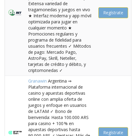
Extensa variedad de
tragamonedas y juegos en vivo
Regístrate
★ Interfaz moderna y app móvil
optimizada para jugar en
cualquier momento ★
Promociones regulares y
programa de fidelidad para
usuarios frecuentes ✓ Métodos
de pago: Mercado Pago,
AstroPay, Skrill, Neteller,
tarjetas de crédito y débito, y
criptomonedas ✓
Granawin
Argentina ⇒
Plataforma internacional de
casino y apuestas deportivas
online con amplia oferta de
juegos y enfoque en usuarios
de LATAM ✓ Bono de
bienvenida: Hasta 100.000 ARS
para casino + 100 % en
apuestas deportivas hasta
Regístrate
90.000 ARS ✓ Ventajas: Más de