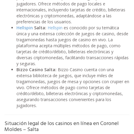
jugadores. Ofrece métodos de pago locales e
internacionales, incluyendo tarjetas de crédito, billeteras
electrónicas y criptomonedas, adaptándose a las
preferencias de los usuarios.
Hellspin
Salta:
Hellspin
es conocido por su temática
única y una extensa colección de juegos de casino, desde
tragamonedas hasta juegos de casino en vivo. La
plataforma acepta múltiples métodos de pago, como
tarjetas de crédito/débito, billeteras electrónicas y
diversas criptomonedas, facilitando transacciones rápidas
y seguras.
Bizzo Casino Salta:
Bizzo Casino cuenta con una
extensa biblioteca de juegos, que incluye miles de
tragamonedas, juegos de mesa y opciones con crupier en
vivo. Ofrece métodos de pago como tarjetas de
crédito/débito, billeteras electrónicas y criptomonedas,
asegurando transacciones convenientes para los
jugadores.
Situación legal de los casinos en línea en Coronel
Moldes – Salta