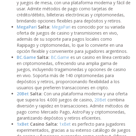
y juegos de mesa, con una plataforma moderna y fácil de
usar. Admite métodos de pago como tarjetas de
crédito/débito, billeteras electrónicas y criptomonedas,
brindando opciones flexibles para depósitos y retiros.
MegaPari
Salta:
MegaPari
es conocido por su variada
oferta de juegos de casino y transmisiones en vivo,
además de su soporte para pagos locales como
Rapipago y criptomonedas, lo que lo convierte en una
opción flexible y conveniente para jugadores argentinos.
BC.Game
Salta:
BC.Game
es un casino en línea centrado
en criptomonedas, ofreciendo una amplia gama de
juegos, incluyendo tragamonedas y opciones de casino
en vivo. Soporta más de 140 criptomonedas para
depósitos y retiros, proporcionando flexibilidad a los
usuarios que prefieren transacciones en cripto.
20Bet
Salta:
Con una plataforma moderna y una oferta
que supera los 4.000 juegos de casino,
20Bet
combina
diversión y rapidez en transacciones. Admite métodos de
pago como Mercado Pago, AstroPay y criptomonedas,
garantizando depósitos y retiros eficientes.
1xBet
Casino Salta:
1xBet
es perfecto para jugadores
experimentados, gracias a su extenso catálogo de juegos