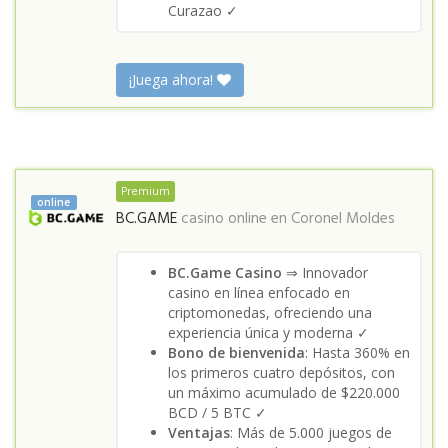
Curazao ✓
¡Juega ahora!
Premium
online
BC.GAME
casino online en
Coronel Moldes
BC.Game Casino
⇒ Innovador
casino en línea enfocado en
criptomonedas, ofreciendo una
experiencia única y moderna ✓
Bono de bienvenida
: Hasta 360% en
los primeros cuatro depósitos, con
un máximo acumulado de $220.000
BCD / 5 BTC ✓
Ventajas
: Más de 5.000 juegos de