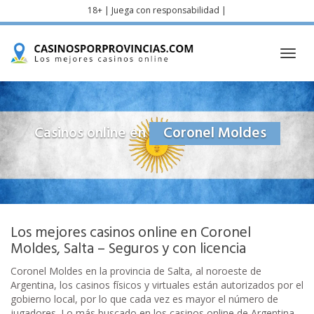
Skip
18+ | Juega con responsabilidad |
to
main
content
Toggl
navig
Casinos online en
Coronel Moldes
Los mejores casinos online en Coronel
Moldes, Salta – Seguros y con licencia
Coronel Moldes en la provincia de Salta, al noroeste de
Argentina, los casinos físicos y virtuales están autorizados por el
gobierno local, por lo que cada vez es mayor el número de
jugadores. Lo más buscado en los casinos online de Argentina