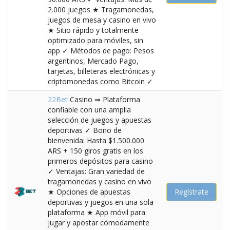
2.000 juegos ★ Tragamonedas,
juegos de mesa y casino en vivo
★ Sitio rápido y totalmente
optimizado para móviles, sin
app ✓ Métodos de pago: Pesos
argentinos, Mercado Pago,
tarjetas, billeteras electrónicas y
criptomonedas como Bitcoin ✓
22Bet
Casino ⇒ Plataforma
confiable con una amplia
selección de juegos y apuestas
deportivas ✓ Bono de
bienvenida: Hasta $1.500.000
ARS + 150 giros gratis en los
primeros depósitos para casino
✓ Ventajas: Gran variedad de
tragamonedas y casino en vivo
★ Opciones de apuestas
Regístrate
deportivas y juegos en una sola
plataforma ★ App móvil para
jugar y apostar cómodamente