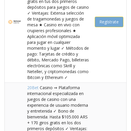
gratis en tus dos primeros
depósitos para juegos de casino
✓ Ventajas: Extensa selección
de tragamonedas y juegos de
Regístrate
mesa ★ Casino en vivo con
crupieres profesionales ★
Aplicación móvil optimizada
para jugar en cualquier
momento y lugar ✓ Métodos de
pago: Tarjetas de crédito y
débito, Mercado Pago, billeteras
electrónicas como Skrill y
Neteller, y criptomonedas como
Bitcoin y Ethereum ✓
20Bet
Casino ⇒ Plataforma
internacional especializada en
juegos de casino con una
experiencia de usuario moderna
y entretenida ✓ Bono de
bienvenida: Hasta $105.000 ARS
+ 170 giros gratis en los dos
primeros depósitos ✓ Ventajas: