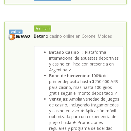
Premium
online
Betano
casino online en
Coronel Moldes
Betano Casino
⇒ Plataforma
internacional de apuestas deportivas
y casino en línea con presencia en
Argentina ✓
Bono de bienvenida
: 100% del
primer depósito hasta $250.000 ARS
para casino, más hasta 100 giros
gratis según el monto depositado ✓
Ventajas
: Amplia variedad de juegos
de casino, incluyendo tragamonedas
y casino en vivo ★ Aplicación móvil
optimizada para una experiencia de
juego fluida ★ Promociones
regulares y programa de fidelidad