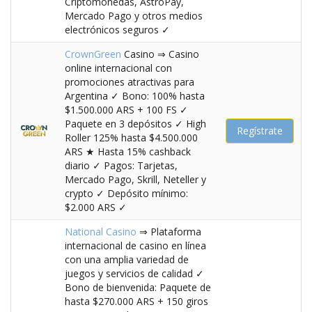
Criptomonedas, AstroPay,
Mercado Pago y otros medios
electrónicos seguros ✓
CrownGreen
Casino ⇒ Casino
online internacional con
promociones atractivas para
Argentina ✓ Bono: 100% hasta
$1.500.000 ARS + 100 FS ✓
Paquete en 3 depósitos ✓ High
Regístrate
Roller 125% hasta $4.500.000
ARS ★ Hasta 15% cashback
diario ✓ Pagos: Tarjetas,
Mercado Pago, Skrill, Neteller y
crypto ✓ Depósito mínimo:
$2.000 ARS ✓
National Casino
⇒ Plataforma
internacional de casino en línea
con una amplia variedad de
juegos y servicios de calidad ✓
Bono de bienvenida: Paquete de
hasta $270.000 ARS + 150 giros