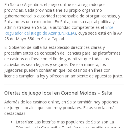
En Salta o Argentina, el juego online está regulado por
provincias. Cada provincia tiene su propio organismo
gubernamental o autoridad responsable de otorgar licencias, y
Salta no es una excepción. En Salta, con su capital política y
administrativa en Salta, la autoridad competente es el
Ente
Regulador del Juego de Azar (EN.RE.JA)
, cuya sede está en la Av.
25 de Mayo 550 en Salta Capital.
El Gobierno de Salta ha establecido directrices claras y
procedimientos de concesión de licencias para las plataformas
de casinos en línea con el fin de garantizar que todas las
actividades sean legales y seguras. De esa manera, los
jugadores pueden confiar en que los casinos en línea con
licencia cumplen la ley y ofrecen un ambiente de apuestas justo.
Ofertas de juego local en Coronel Moldes – Salta
Además de los casinos online, en Salta también hay opciones
de juegos locales que son muy populares. Estas son las más
destacadas:
Loterías:
Las loterías más populares de Salta son La
Tómbola y la Changuita. También está permitido jugar a