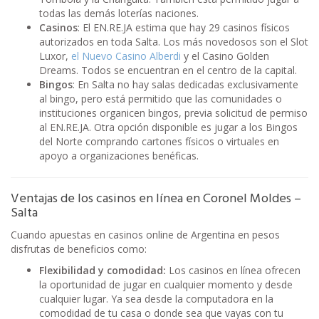
todas las demás loterías naciones.
Casinos
: El EN.RE.JA estima que hay 29 casinos físicos
autorizados en toda Salta. Los más novedosos son el Slot
Luxor,
el Nuevo Casino Alberdi
y el Casino Golden
Dreams. Todos se encuentran en el centro de la capital.
Bingos
: En Salta no hay salas dedicadas exclusivamente
al bingo, pero está permitido que las comunidades o
instituciones organicen bingos, previa solicitud de permiso
al EN.RE.JA. Otra opción disponible es jugar a los Bingos
del Norte comprando cartones físicos o virtuales en
apoyo a organizaciones benéficas.
Ventajas de los casinos en línea en Coronel Moldes –
Salta
Cuando apuestas en casinos online de Argentina en pesos
disfrutas de beneficios como:
Flexibilidad y comodidad:
Los casinos en línea ofrecen
la oportunidad de jugar en cualquier momento y desde
cualquier lugar. Ya sea desde la computadora en la
comodidad de tu casa o donde sea que vayas con tu