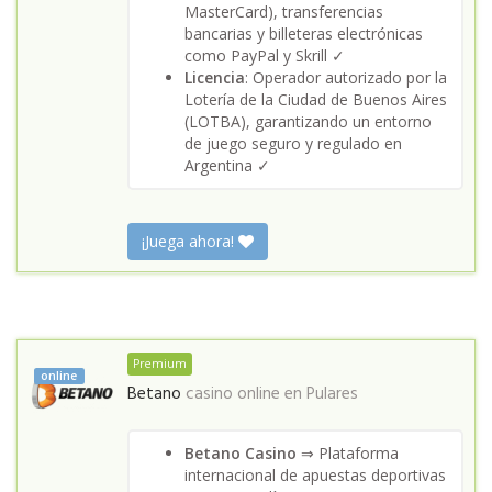
MasterCard), transferencias
bancarias y billeteras electrónicas
como PayPal y Skrill ✓
Licencia
: Operador autorizado por la
Lotería de la Ciudad de Buenos Aires
(LOTBA), garantizando un entorno
de juego seguro y regulado en
Argentina ✓
¡Juega ahora!
Premium
online
Betano
casino online en
Pulares
Betano Casino
⇒ Plataforma
internacional de apuestas deportivas