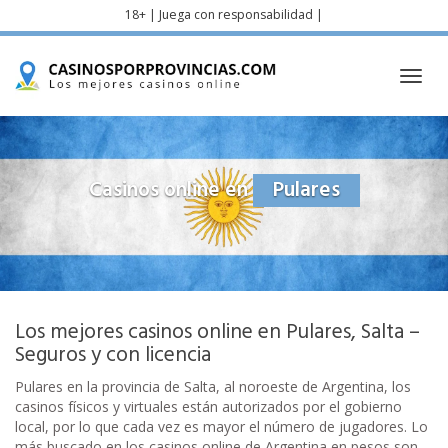
Skip
18+ | Juega con responsabilidad |
to
main
content
Toggl
navig
Casinos online en
Pulares
Los mejores casinos online en Pulares, Salta –
Seguros y con licencia
Pulares en la provincia de Salta, al noroeste de Argentina, los
casinos físicos y virtuales están autorizados por el gobierno
local, por lo que cada vez es mayor el número de jugadores. Lo
más buscado en los casinos online de Argentina en pesos son