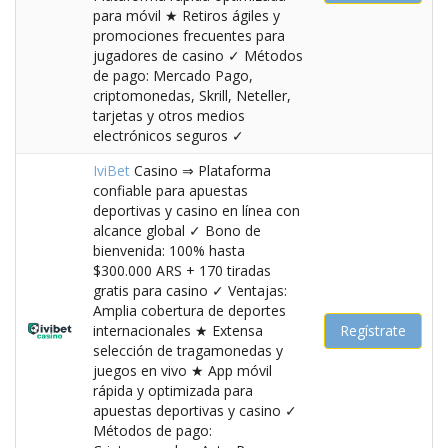
para móvil ★ Retiros ágiles y
promociones frecuentes para
jugadores de casino ✓ Métodos
de pago: Mercado Pago,
criptomonedas, Skrill, Neteller,
tarjetas y otros medios
electrónicos seguros ✓
IviBet
Casino ⇒ Plataforma
confiable para apuestas
deportivas y casino en línea con
alcance global ✓ Bono de
bienvenida: 100% hasta
$300.000 ARS + 170 tiradas
gratis para casino ✓ Ventajas:
Amplia cobertura de deportes
internacionales ★ Extensa
Regístrate
selección de tragamonedas y
juegos en vivo ★ App móvil
rápida y optimizada para
apuestas deportivas y casino ✓
Métodos de pago: