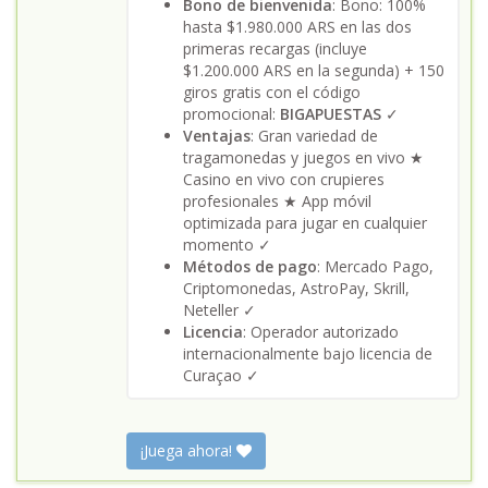
Bono de bienvenida
: Bono: 100%
hasta $1.980.000 ARS en las dos
primeras recargas (incluye
$1.200.000 ARS en la segunda) + 150
giros gratis con el código
promocional:
BIGAPUESTAS
✓
Ventajas
: Gran variedad de
tragamonedas y juegos en vivo ★
Casino en vivo con crupieres
profesionales ★ App móvil
optimizada para jugar en cualquier
momento ✓
Métodos de pago
: Mercado Pago,
Criptomonedas, AstroPay, Skrill,
Neteller ✓
Licencia
: Operador autorizado
internacionalmente bajo licencia de
Curaçao ✓
¡Juega ahora!