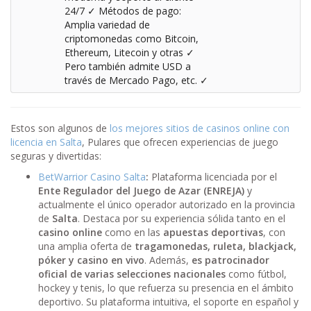
24/7 ✓ Métodos de pago:
Amplia variedad de
criptomonedas como Bitcoin,
Ethereum, Litecoin y otras ✓
Pero también admite USD a
través de Mercado Pago, etc. ✓
Estos son algunos de
los mejores sitios de casinos online con
licencia en Salta
, Pulares que ofrecen experiencias de juego
seguras y divertidas:
BetWarrior Casino Salta
:
Plataforma licenciada por el
Ente Regulador del Juego de Azar (ENREJA)
y
actualmente el único operador autorizado en la provincia
de
Salta
. Destaca por su experiencia sólida tanto en el
casino online
como en las
apuestas deportivas
, con
una amplia oferta de
tragamonedas, ruleta, blackjack,
póker y casino en vivo
. Además,
es patrocinador
oficial de varias selecciones nacionales
como fútbol,
hockey y tenis, lo que refuerza su presencia en el ámbito
deportivo. Su plataforma intuitiva, el soporte en español y