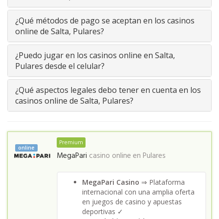
¿Qué métodos de pago se aceptan en los casinos
online de Salta, Pulares?
¿Puedo jugar en los casinos online en Salta,
Pulares desde el celular?
¿Qué aspectos legales debo tener en cuenta en los
casinos online de Salta, Pulares?
Premium
online
MegaPari
casino online en
Pulares
MegaPari Casino
⇒ Plataforma
internacional con una amplia oferta
en juegos de casino y apuestas
deportivas ✓