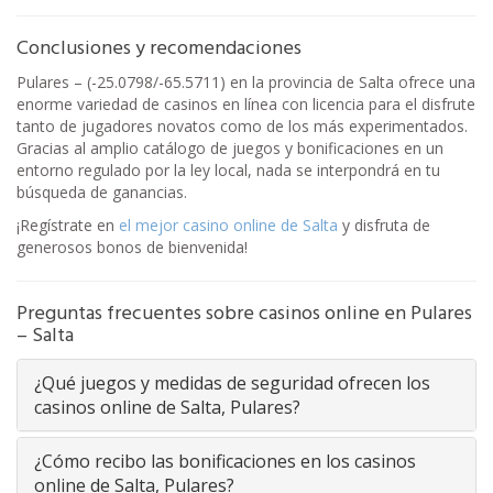
Conclusiones y recomendaciones
Pulares – (-25.0798/-65.5711) en la provincia de Salta ofrece una
enorme variedad de casinos en línea con licencia para el disfrute
tanto de jugadores novatos como de los más experimentados.
Gracias al amplio catálogo de juegos y bonificaciones en un
entorno regulado por la ley local, nada se interpondrá en tu
búsqueda de ganancias.
¡Regístrate en
el mejor casino online de Salta
y disfruta de
generosos bonos de bienvenida!
Preguntas frecuentes sobre casinos online en Pulares
– Salta
¿Qué juegos y medidas de seguridad ofrecen los
casinos online de Salta, Pulares?
¿Cómo recibo las bonificaciones en los casinos
online de Salta, Pulares?