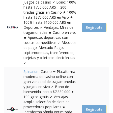
juegos de casino ✓ Bono: 100%
hasta $750.000 ARS + 200
tiradas gratis en Casino ★ 100%
hasta $375.000 ARS en Vivo ★
100% hasta $150.000 ARS en
Deportes ✓ Ventajas: Miles de
Regístrate
tragamonedas ★ Casino en vivo
★ Apuestas deportivas con
cuotas competitivas ✓ Métodos
de pago: Mercado Pago,
criptomonedas, transferencias,
tarjetas y billeteras electrónicas
✓
Spinarium
Casino ⇒ Plataforma
moderna de casino online con
gran variedad de tragamonedas
y juegos en vivo ✓ Bono de
bienvenida: hasta $7.880.000 +
100 giros gratis ✓ Ventajas:
Amplia selección de slots de
proveedores populares ★
Regístrate
Plataforma rápida optimizada