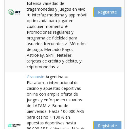
Extensa variedad de
tragamonedas y juegos en vivo
Regístrate
★ Interfaz moderna y app móvil
optimizada para jugar en
cualquier momento ★
Promociones regulares y
programa de fidelidad para
usuarios frecuentes ✓ Métodos
de pago: Mercado Pago,
AstroPay, Skrill, Neteller,
tarjetas de crédito y débito, y
criptomonedas ✓
Granawin
Argentina ⇒
Plataforma internacional de
casino y apuestas deportivas
online con amplia oferta de
juegos y enfoque en usuarios
de LATAM ✓ Bono de
bienvenida: Hasta 100.000 ARS
para casino + 100 % en
apuestas deportivas hasta
Regístrate
90.000 ARS ✓ Ventajas: Más de