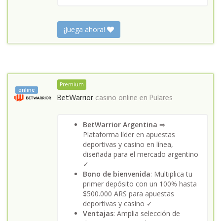
¡Juega ahora!
Premium
online
BetWarrior
casino online en
Pulares
BetWarrior Argentina
⇒
Plataforma líder en apuestas
deportivas y casino en línea,
diseñada para el mercado argentino
✓
Bono de bienvenida
: Multiplica tu
primer depósito con un 100% hasta
$500.000 ARS para apuestas
deportivas y casino ✓
Ventajas
: Amplia selección de