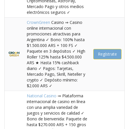
Criptomonedas, AstroPay,
Mercado Pago y otros medios
electrónicos seguros ✓
CrownGreen
Casino ⇒ Casino
online internacional con
promociones atractivas para
Argentina ✓ Bono: 100% hasta
$1.500.000 ARS + 100 FS ✓
Paquete en 3 depósitos ✓ High
Regístrate
Roller 125% hasta $4.500.000
ARS ★ Hasta 15% cashback
diario ✓ Pagos: Tarjetas,
Mercado Pago, Skrill, Neteller y
crypto ✓ Depósito mínimo:
$2.000 ARS ✓
National Casino
⇒ Plataforma
internacional de casino en línea
con una amplia variedad de
juegos y servicios de calidad ✓
Bono de bienvenida: Paquete de
hasta $270.000 ARS + 150 giros