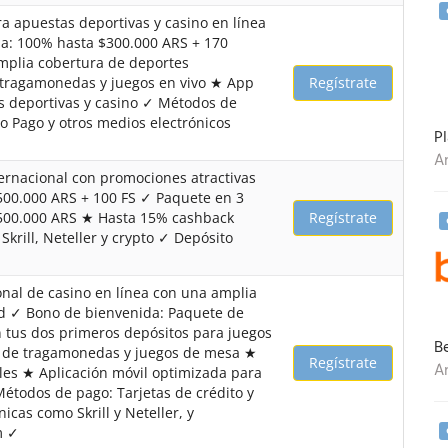
a apuestas deportivas y casino en línea
da: 100% hasta $300.000 ARS + 170
Amplia cobertura de deportes
 tragamonedas y juegos en vivo ★ App
Regístrate
s deportivas y casino ✓ Métodos de
 Pago y otros medios electrónicos
P
Á
ernacional con promociones atractivas
500.000 ARS + 100 FS ✓ Paquete en 3
.500.000 ARS ★ Hasta 15% cashback
Regístrate
Skrill, Neteller y crypto ✓ Depósito
nal de casino en línea con una amplia
dad ✓ Bono de bienvenida: Paquete de
n tus dos primeros depósitos para juegos
B
ón de tragamonedas y juegos de mesa ★
Regístrate
Á
les ★ Aplicación móvil optimizada para
étodos de pago: Tarjetas de crédito y
icas como Skrill y Neteller, y
m ✓