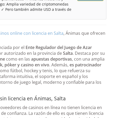
ago: Amplia variedad de criptomonedas
as ✓ Pero también admite USD a través de
sinos online con licencia en Salta
, Ánimas que ofrecen
nciada por el
Ente Regulador del Juego de Azar
r autorizado en la provincia de
Salta
. Destaca por su
ine
como en las
apuestas deportivas
, con una amplia
k, póker y casino en vivo
. Además,
es patrocinador
omo fútbol, hockey y tenis, lo que refuerza su
aforma intuitiva, el soporte en español y los
torno de juego legal, moderno y confiable para los
in licencia en Ánimas, Salta
veedores de casinos en línea no tienen licencia en
de confianza. La razón de ello es que tienen licencia