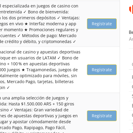
 especializada en juegos de casino con
entretenida ✓ Bono de bienvenida:
n los dos primeros depósitos ✓ Ventajas:
egos en vivo ★ Interfaz moderna y app
Regístrate
ier momento ★ Promociones regulares y
B
recuentes ✓ Métodos de pago: Mercado
Á
s de crédito y débito, y criptomonedas ✓
acional de casino y apuestas deportivas
enfoque en usuarios de LATAM ✓ Bono de
ino + 100 % en apuestas deportivas
.000 juegos ★ Tragamonedas, juegos de
Regístrate
totalmente optimizado para móviles, sin
, Mercado Pago, tarjetas, billeteras
oin ✓
 una amplia selección de juegos y
da: Hasta $1.500.000 ARS + 150 giros
asino ✓ Ventajas: Gran variedad de
es de apuestas deportivas y juegos en
Regístrate
jugar y apostar cómodamente desde
cado Pago, Rapipago, Pago Fácil,