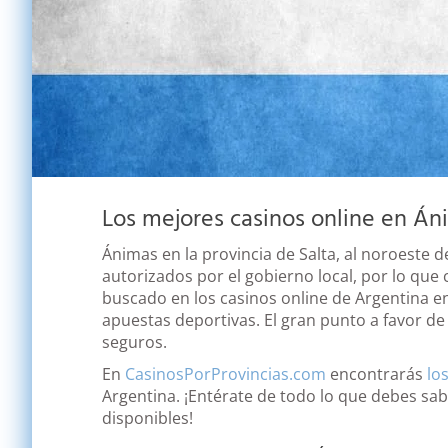
Los mejores casinos online en Áni
Ánimas en la provincia de Salta, al noroeste de
autorizados por el gobierno local, por lo qu
buscado en los casinos online de Argentina e
apuestas deportivas. El gran punto a favor d
seguros.
En
CasinosPorProvincias.com
encontrarás
los
Argentina. ¡Entérate de todo lo que debes sabe
disponibles!