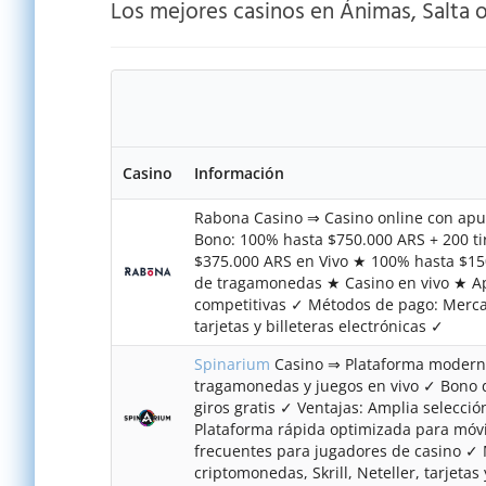
Los mejores casinos en Ánimas, Salta 
Casino
Información
Rabona Casino ⇒ Casino online con apue
Bono: 100% hasta $750.000 ARS + 200 ti
$375.000 ARS en Vivo ★ 100% hasta $15
de tragamonedas ★ Casino en vivo ★ Ap
competitivas ✓ Métodos de pago: Merca
tarjetas y billeteras electrónicas ✓
Spinarium
Casino ⇒ Plataforma moderna
tragamonedas y juegos en vivo ✓ Bono d
giros gratis ✓ Ventajas: Amplia selecci
Plataforma rápida optimizada para móvi
frecuentes para jugadores de casino ✓
criptomonedas, Skrill, Neteller, tarjeta