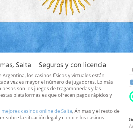
mas, Salta – Seguros y con licencia
 Argentina, los casinos físicos y virtuales están
e cada vez es mayor el número de jugadores. Lo más
n pesos son los juegos de tragamonedas y las
e estas plataformas es que ofrecen pagos rápidos y
 mejores casinos online de Salta
, Ánimas y el resto de
r sobre la situación legal y conoce los casinos
G
Á