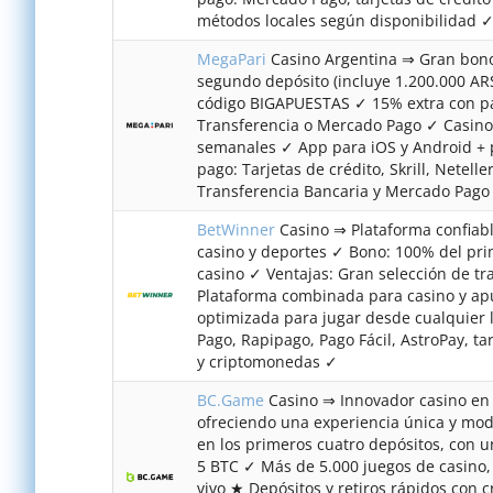
métodos locales según disponibilidad 
MegaPari
Casino Argentina ⇒ Gran bono
segundo depósito (incluye 1.200.000 ARS
código BIGAPUESTAS ✓ 15% extra con pa
Transferencia o Mercado Pago ✓ Casino
semanales ✓ App para iOS y Android + 
pago: Tarjetas de crédito, Skrill, Netell
Transferencia Bancaria y Mercado Pago
BetWinner
Casino ⇒ Plataforma confiab
casino y deportes ✓ Bono: 100% del pri
casino ✓ Ventajas: Gran selección de t
Plataforma combinada para casino y ap
optimizada para jugar desde cualquier
Pago, Rapipago, Pago Fácil, AstroPay, tarj
y criptomonedas ✓
BC.Game
Casino ⇒ Innovador casino en
ofreciendo una experiencia única y mo
en los primeros cuatro depósitos, con
5 BTC ✓ Más de 5.000 juegos de casino
vivo ★ Depósitos y retiros rápidos con