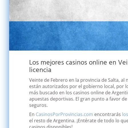
Los mejores casinos online en Vei
licencia
Veinte de Febrero en la provincia de Salta, al 
están autorizados por el gobierno local, por 
más buscado en los casinos online de Argenti
apuestas deportivas. El gran punto a favor d
seguros.
En
CasinosPorProvincias.com
encontrarás
los
el resto de Argentina. ¡Entérate de todo lo qu
casinos disponibles!