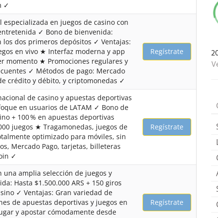
m ✓
 especializada en juegos de casino con
entretenida ✓ Bono de bienvenida:
n los dos primeros depósitos ✓ Ventajas:
egos en vivo ★ Interfaz moderna y app
Regístrate
2
ier momento ★ Promociones regulares y
V
recuentes ✓ Métodos de pago: Mercado
s de crédito y débito, y criptomonedas ✓
acional de casino y apuestas deportivas
enfoque en usuarios de LATAM ✓ Bono de
ino + 100 % en apuestas deportivas
.000 juegos ★ Tragamonedas, juegos de
Regístrate
totalmente optimizado para móviles, sin
, Mercado Pago, tarjetas, billeteras
oin ✓
 una amplia selección de juegos y
da: Hasta $1.500.000 ARS + 150 giros
asino ✓ Ventajas: Gran variedad de
es de apuestas deportivas y juegos en
Regístrate
jugar y apostar cómodamente desde