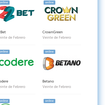
online
online
2Bet
CrownGreen
einte de Febrero
Veinte de Febrero
online
online
odere
Betano
einte de Febrero
Veinte de Febrero
online
online