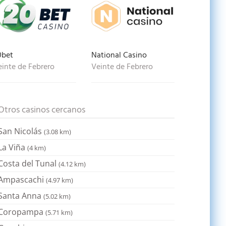
0bet
National Casino
einte de Febrero
Veinte de Febrero
Otros casinos cercanos
San Nicolás
(3.08 km)
La Viña
(4 km)
Costa del Tunal
(4.12 km)
Ampascachi
(4.97 km)
Santa Anna
(5.02 km)
Coropampa
(5.71 km)