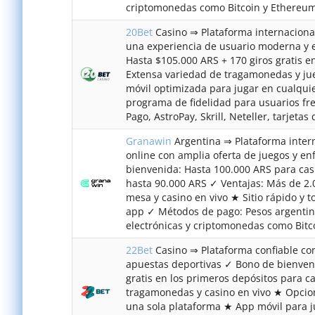
criptomonedas como Bitcoin y Ethereu
20Bet
Casino ⇒ Plataforma internacional
una experiencia de usuario moderna y 
Hasta $105.000 ARS + 170 giros gratis e
Extensa variedad de tragamonedas y ju
móvil optimizada para jugar en cualqu
programa de fidelidad para usuarios f
Pago, AstroPay, Skrill, Neteller, tarjeta
Granawin
Argentina ⇒ Plataforma intern
online con amplia oferta de juegos y 
bienvenida: Hasta 100.000 ARS para cas
hasta 90.000 ARS ✓ Ventajas: Más de 2
mesa y casino en vivo ★ Sitio rápido y 
app ✓ Métodos de pago: Pesos argentinos
electrónicas y criptomonedas como Bitc
22Bet
Casino ⇒ Plataforma confiable con
apuestas deportivas ✓ Bono de bienveni
gratis en los primeros depósitos para c
tragamonedas y casino en vivo ★ Opcion
una sola plataforma ★ App móvil para 