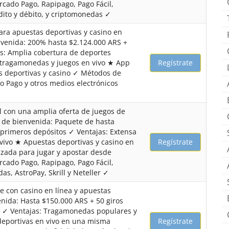
cado Pago, Rapipago, Pago Fácil,
rédito y débito, y criptomonedas ✓
ara apuestas deportivas y casino en
nvenida: 200% hasta $2.124.000 ARS +
as: Amplia cobertura de deportes
 tragamonedas y juegos en vivo ★ App
Regístrate
s deportivas y casino ✓ Métodos de
 Pago y otros medios electrónicos
 con una amplia oferta de juegos de
 de bienvenida: Paquete de hasta
s primeros depósitos ✓ Ventajas: Extensa
vivo ★ Apuestas deportivas y casino en
Regístrate
zada para jugar y apostar desde
cado Pago, Rapipago, Pago Fácil,
as, AstroPay, Skrill y Neteller ✓
 con casino en línea y apuestas
nida: Hasta $150.000 ARS + 50 giros
no ✓ Ventajas: Tragamonedas populares y
deportivas en vivo en una misma
Regístrate