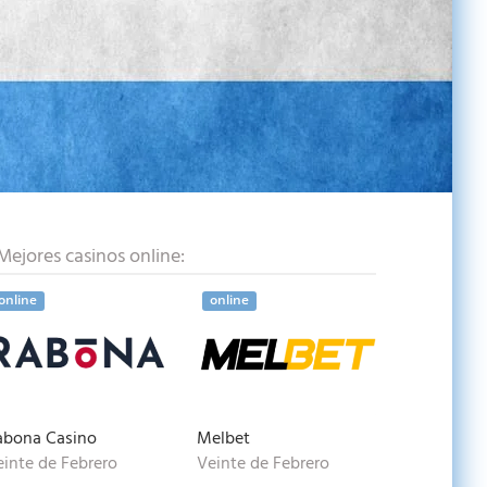
Mejores casinos online:
online
online
abona Casino
Melbet
einte de Febrero
Veinte de Febrero