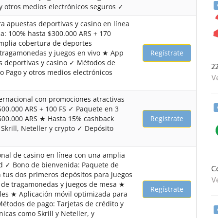
s y otros medios electrónicos seguros ✓
a apuestas deportivas y casino en línea
da: 100% hasta $300.000 ARS + 170
Amplia cobertura de deportes
 tragamonedas y juegos en vivo ★ App
Regístrate
s deportivas y casino ✓ Métodos de
2
 Pago y otros medios electrónicos
V
ernacional con promociones atractivas
500.000 ARS + 100 FS ✓ Paquete en 3
.500.000 ARS ★ Hasta 15% cashback
Regístrate
Skrill, Neteller y crypto ✓ Depósito
nal de casino en línea con una amplia
dad ✓ Bono de bienvenida: Paquete de
C
n tus dos primeros depósitos para juegos
V
ón de tragamonedas y juegos de mesa ★
Regístrate
les ★ Aplicación móvil optimizada para
étodos de pago: Tarjetas de crédito y
icas como Skrill y Neteller, y