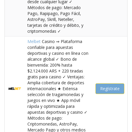
desde cualquier lugar ✓
Métodos de pago: Mercado
Pago, Rapipago, Pago Fácil,
AstroPay, Skrill, Neteller,
tarjetas de crédito y débito, y
criptomonedas ✓
Melbet
Casino ⇒ Plataforma
confiable para apuestas
deportivas y casino en línea con
alcance global ✓ Bono de
bienvenida: 200% hasta
$2.124.000 ARS + 220 tiradas
gratis para casino ✓ Ventajas:
Amplia cobertura de deportes
internacionales ★ Extensa
Regístrate
selección de tragamonedas y
juegos en vivo ★ App móvil
rápida y optimizada para
apuestas deportivas y casino ✓
Métodos de pago:
Criptomonedas, AstroPay,
Mercado Pago y otros medios