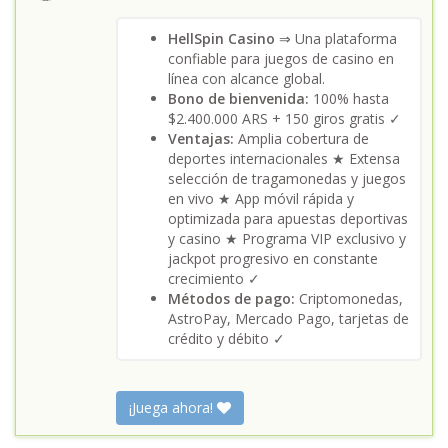
HellSpin Casino
⇒ Una plataforma
confiable para juegos de casino en
línea con alcance global.
Bono de bienvenida:
100% hasta
$2.400.000 ARS + 150 giros gratis ✓
Ventajas:
Amplia cobertura de
deportes internacionales ★ Extensa
selección de tragamonedas y juegos
en vivo ★ App móvil rápida y
optimizada para apuestas deportivas
y casino ★ Programa VIP exclusivo y
jackpot progresivo en constante
crecimiento ✓
Métodos de pago:
Criptomonedas,
AstroPay, Mercado Pago, tarjetas de
crédito y débito ✓
¡Juega ahora!