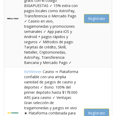
gratis con el código
BIGAPUESTAS ✓ 15% extra con
pagos locales como AstroPay,
Transferencia o Mercado Pago
Regístrate
✓ Casino en vivo,
tragamonedas y promociones
semanales ✓ App para iOS y
Android + pagos rápidos y
seguros ✓ Métodos de pago:
Tarjetas de crédito, Skrill,
Neteller, Criptomonedas,
AstroPay, Transferencia
Bancaria y Mercado Pago ✓
BetWinner
Casino ⇒ Plataforma
confiable con una amplia
variedad de juegos de casino y
deportes ✓ Bono: 100% del
primer depósito hasta $178.000
ARS para casino ✓ Ventajas:
Gran selección de
tragamonedas y juegos en vivo
★ Plataforma combinada para
Regístrate