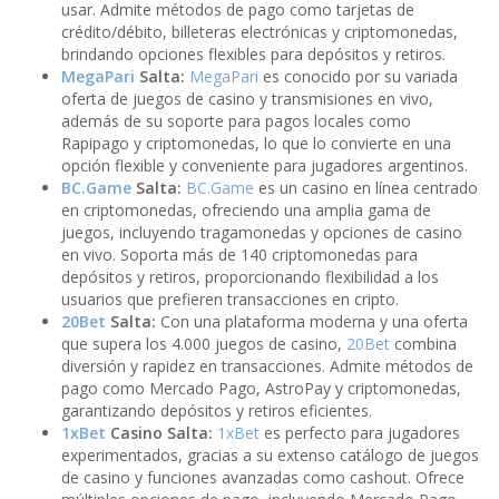
usar. Admite métodos de pago como tarjetas de
crédito/débito, billeteras electrónicas y criptomonedas,
brindando opciones flexibles para depósitos y retiros.
MegaPari
Salta:
MegaPari
es conocido por su variada
oferta de juegos de casino y transmisiones en vivo,
además de su soporte para pagos locales como
Rapipago y criptomonedas, lo que lo convierte en una
opción flexible y conveniente para jugadores argentinos.
BC.Game
Salta:
BC.Game
es un casino en línea centrado
en criptomonedas, ofreciendo una amplia gama de
juegos, incluyendo tragamonedas y opciones de casino
en vivo. Soporta más de 140 criptomonedas para
depósitos y retiros, proporcionando flexibilidad a los
usuarios que prefieren transacciones en cripto.
20Bet
Salta:
Con una plataforma moderna y una oferta
que supera los 4.000 juegos de casino,
20Bet
combina
diversión y rapidez en transacciones. Admite métodos de
pago como Mercado Pago, AstroPay y criptomonedas,
garantizando depósitos y retiros eficientes.
1xBet
Casino Salta:
1xBet
es perfecto para jugadores
experimentados, gracias a su extenso catálogo de juegos
de casino y funciones avanzadas como cashout. Ofrece