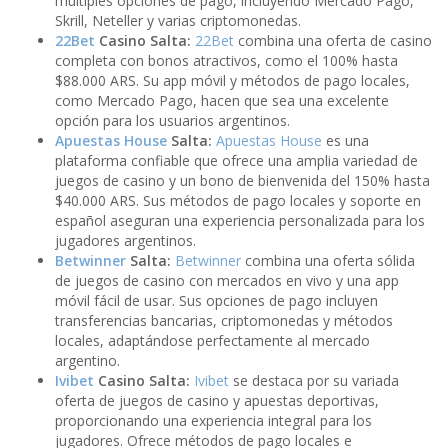
múltiples opciones de pago, incluyendo Mercado Pago,
Skrill, Neteller y varias criptomonedas.
22Bet
Casino Salta:
22Bet
combina una oferta de casino
completa con bonos atractivos, como el 100% hasta
$88.000 ARS. Su app móvil y métodos de pago locales,
como Mercado Pago, hacen que sea una excelente
opción para los usuarios argentinos.
Apuestas House
Salta:
Apuestas House
es una
plataforma confiable que ofrece una amplia variedad de
juegos de casino y un bono de bienvenida del 150% hasta
$40.000 ARS. Sus métodos de pago locales y soporte en
español aseguran una experiencia personalizada para los
jugadores argentinos.
Betwinner
Salta:
Betwinner
combina una oferta sólida
de juegos de casino con mercados en vivo y una app
móvil fácil de usar. Sus opciones de pago incluyen
transferencias bancarias, criptomonedas y métodos
locales, adaptándose perfectamente al mercado
argentino.
Ivibet
Casino Salta:
Ivibet
se destaca por su variada
oferta de juegos de casino y apuestas deportivas,
proporcionando una experiencia integral para los
jugadores. Ofrece métodos de pago locales e