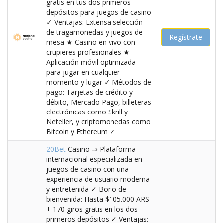
gratis en tus dos primeros
depósitos para juegos de casino
✓ Ventajas: Extensa selección
de tragamonedas y juegos de
Regístrate
mesa ★ Casino en vivo con
crupieres profesionales ★
Aplicación móvil optimizada
para jugar en cualquier
momento y lugar ✓ Métodos de
pago: Tarjetas de crédito y
débito, Mercado Pago, billeteras
electrónicas como Skrill y
Neteller, y criptomonedas como
Bitcoin y Ethereum ✓
20Bet
Casino ⇒ Plataforma
internacional especializada en
juegos de casino con una
experiencia de usuario moderna
y entretenida ✓ Bono de
bienvenida: Hasta $105.000 ARS
+ 170 giros gratis en los dos
primeros depósitos ✓ Ventajas: