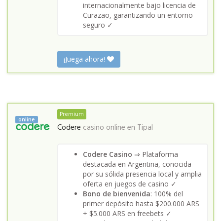
internacionalmente bajo licencia de
Curazao, garantizando un entorno
seguro ✓
¡Juega ahora!
Premium
online
Codere
casino online en
Tipal
Codere Casino
⇒ Plataforma
destacada en Argentina, conocida
por su sólida presencia local y amplia
oferta en juegos de casino ✓
Bono de bienvenida
: 100% del
primer depósito hasta $200.000 ARS
+ $5.000 ARS en freebets ✓