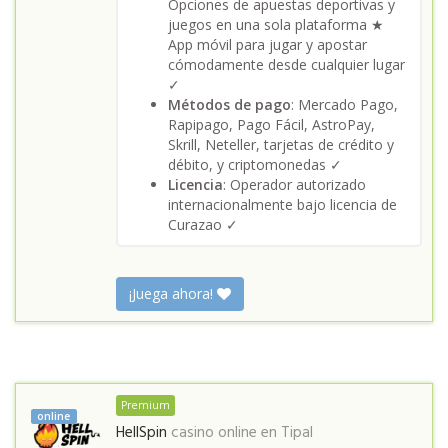
Opciones de apuestas deportivas y
juegos en una sola plataforma ★
App móvil para jugar y apostar
cómodamente desde cualquier lugar
✓
Métodos de pago
: Mercado Pago,
Rapipago, Pago Fácil, AstroPay,
Skrill, Neteller, tarjetas de crédito y
débito, y criptomonedas ✓
Licencia
: Operador autorizado
internacionalmente bajo licencia de
Curazao ✓
¡Juega ahora!
Premium
online
HellSpin
casino online en
Tipal