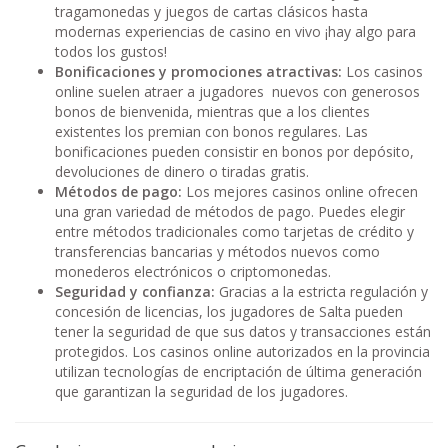
tragamonedas y juegos de cartas clásicos hasta
modernas experiencias de casino en vivo ¡hay algo para
todos los gustos!
Bonificaciones y promociones atractivas:
Los casinos
online suelen atraer a jugadores nuevos con generosos
bonos de bienvenida, mientras que a los clientes
existentes los premian con bonos regulares. Las
bonificaciones pueden consistir en bonos por depósito,
devoluciones de dinero o tiradas gratis.
Métodos de pago:
Los mejores casinos online ofrecen
una gran variedad de métodos de pago. Puedes elegir
entre métodos tradicionales como tarjetas de crédito y
transferencias bancarias y métodos nuevos como
monederos electrónicos o criptomonedas.
Seguridad y confianza:
Gracias a la estricta regulación y
concesión de licencias, los jugadores de Salta pueden
tener la seguridad de que sus datos y transacciones están
protegidos. Los casinos online autorizados en la provincia
utilizan tecnologías de encriptación de última generación
que garantizan la seguridad de los jugadores.