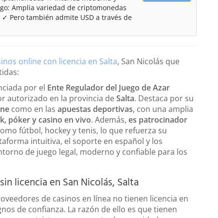
ago: Amplia variedad de criptomonedas
as ✓ Pero también admite USD a través de
sinos online con licencia en Salta
, San Nicolás que
tidas:
nciada por el
Ente Regulador del Juego de Azar
r autorizado en la provincia de
Salta
. Destaca por su
ine
como en las
apuestas deportivas
, con una amplia
k, póker y casino en vivo
. Además,
es patrocinador
omo fútbol, hockey y tenis, lo que refuerza su
aforma intuitiva, el soporte en español y los
torno de juego legal, moderno y confiable para los
in licencia en San Nicolás, Salta
veedores de casinos en línea no tienen licencia en
gnos de confianza. La razón de ello es que tienen