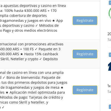
a apuestas deportivas y casino en línea
da: 100% hasta $300.000 ARS + 170
Amplia cobertura de deportes
 tragamonedas y juegos en vivo ★ App
Regístrate
s deportivas y casino ✓ Métodos de
 Pago y otros medios electrónicos
2
S
ernacional con promociones atractivas
500.000 ARS + 100 FS ✓ Paquete en 3
.500.000 ARS ★ Hasta 15% cashback
Regístrate
Skrill, Neteller y crypto ✓ Depósito
nal de casino en línea con una amplia
dad ✓ Bono de bienvenida: Paquete de
n tus dos primeros depósitos para juegos
1
ón de tragamonedas y juegos de mesa ★
Regístrate
S
les ★ Aplicación móvil optimizada para
étodos de pago: Tarjetas de crédito y
icas como Skrill y Neteller, y
m ✓