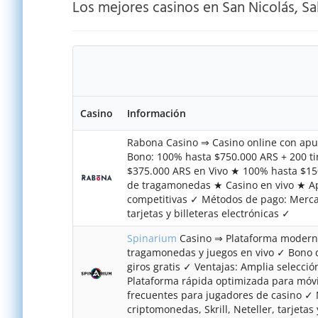
Los mejores casinos en San Nicolás, Sa
Casino
Información
Rabona Casino ⇒ Casino online con apue
Bono: 100% hasta $750.000 ARS + 200 ti
$375.000 ARS en Vivo ★ 100% hasta $15
de tragamonedas ★ Casino en vivo ★ Ap
competitivas ✓ Métodos de pago: Merca
tarjetas y billeteras electrónicas ✓
Spinarium
Casino ⇒ Plataforma moderna
tragamonedas y juegos en vivo ✓ Bono d
giros gratis ✓ Ventajas: Amplia selecci
Plataforma rápida optimizada para móvi
frecuentes para jugadores de casino ✓
criptomonedas, Skrill, Neteller, tarjeta