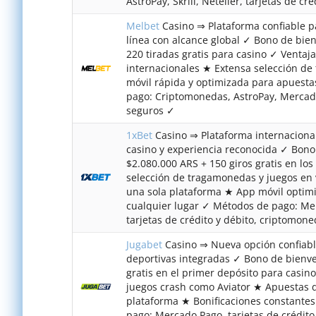
AstroPay, Skrill, Neteller, tarjetas de c
Melbet
Casino ⇒ Plataforma confiable p
línea con alcance global ✓ Bono de bie
220 tiradas gratis para casino ✓ Ventaj
internacionales ★ Extensa selección de
móvil rápida y optimizada para apuesta
pago: Criptomonedas, AstroPay, Mercado
seguros ✓
1xBet
Casino ⇒ Plataforma internacional
casino y experiencia reconocida ✓ Bono
$2.080.000 ARS + 150 giros gratis en lo
selección de tragamonedas y juegos en 
una sola plataforma ★ App móvil optimi
cualquier lugar ✓ Métodos de pago: Mer
tarjetas de crédito y débito, criptomoned
Jugabet
Casino ⇒ Nueva opción confiable
deportivas integradas ✓ Bono de bienve
gratis en el primer depósito para casi
juegos crash como Aviator ★ Apuestas 
plataforma ★ Bonificaciones constante
pago: Mercado Pago, tarjetas de crédito 