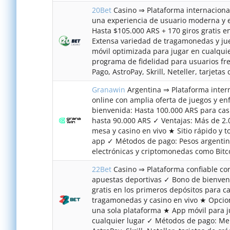
20Bet
Casino ⇒ Plataforma internacional
una experiencia de usuario moderna y 
Hasta $105.000 ARS + 170 giros gratis e
Extensa variedad de tragamonedas y ju
móvil optimizada para jugar en cualqu
programa de fidelidad para usuarios f
Pago, AstroPay, Skrill, Neteller, tarjeta
Granawin
Argentina ⇒ Plataforma intern
online con amplia oferta de juegos y 
bienvenida: Hasta 100.000 ARS para cas
hasta 90.000 ARS ✓ Ventajas: Más de 2
mesa y casino en vivo ★ Sitio rápido y 
app ✓ Métodos de pago: Pesos argentinos
electrónicas y criptomonedas como Bitc
22Bet
Casino ⇒ Plataforma confiable con
apuestas deportivas ✓ Bono de bienveni
gratis en los primeros depósitos para c
tragamonedas y casino en vivo ★ Opcion
una sola plataforma ★ App móvil para 
cualquier lugar ✓ Métodos de pago: Mer