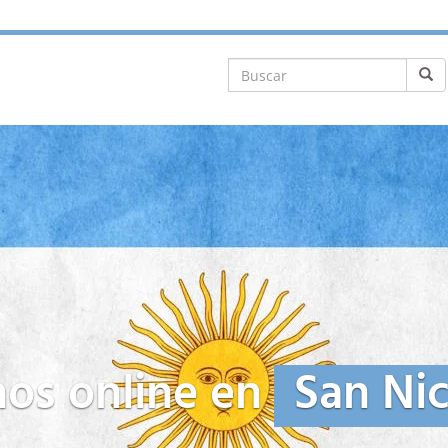
nos online en
San Nic