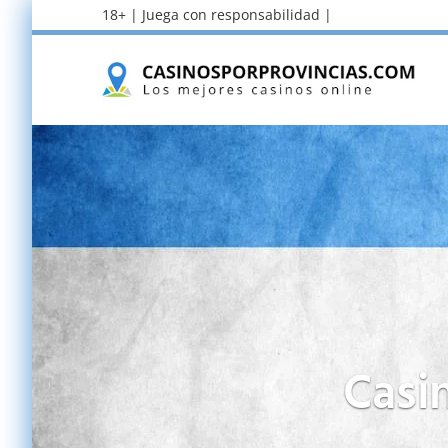
Skip
18+ | Juega con responsabilidad |
to
main
content
Casi