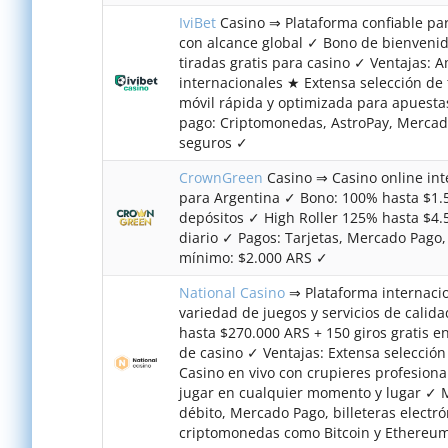
IviBet
Casino ⇒ Plataforma confiable par
con alcance global ✓ Bono de bienveni
tiradas gratis para casino ✓ Ventajas: 
internacionales ★ Extensa selección de
móvil rápida y optimizada para apuesta
pago: Criptomonedas, AstroPay, Mercado
seguros ✓
CrownGreen
Casino ⇒ Casino online int
para Argentina ✓ Bono: 100% hasta $1.
depósitos ✓ High Roller 125% hasta $4
diario ✓ Pagos: Tarjetas, Mercado Pago, 
mínimo: $2.000 ARS ✓
National Casino
⇒ Plataforma internacio
variedad de juegos y servicios de cali
hasta $270.000 ARS + 150 giros gratis e
de casino ✓ Ventajas: Extensa selecci
Casino en vivo con crupieres profesiona
jugar en cualquier momento y lugar ✓ M
débito, Mercado Pago, billeteras electrón
criptomonedas como Bitcoin y Ethereu