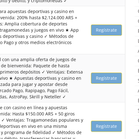
rédito y débito, y criptomonedas ✓
ara apuestas deportivas y casino en
nvenida: 200% hasta $2.124.000 ARS +
as: Amplia cobertura de deportes
 tragamonedas y juegos en vivo ★ App
Regístrate
s deportivas y casino ✓ Métodos de
 Pago y otros medios electrónicos
 con una amplia oferta de juegos de
 de bienvenida: Paquete de hasta
s primeros depósitos ✓ Ventajas: Extensa
vivo ★ Apuestas deportivas y casino en
Regístrate
zada para jugar y apostar desde
cado Pago, Rapipago, Pago Fácil,
as, AstroPay, Skrill y Neteller ✓
 con casino en línea y apuestas
nida: Hasta $150.000 ARS + 50 giros
no ✓ Ventajas: Tragamonedas populares y
deportivas en vivo en una misma
Regístrate
s y programa de fidelidad ✓ Métodos de
y débito, transferencias bancarias y