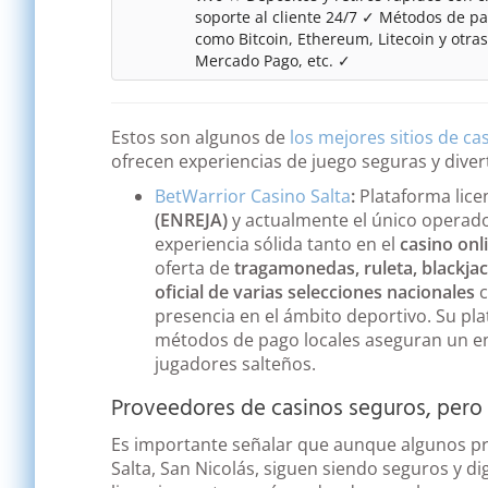
soporte al cliente 24/7 ✓ Métodos de p
como Bitcoin, Ethereum, Litecoin y otr
Mercado Pago, etc. ✓
Estos son algunos de
los mejores sitios de ca
ofrecen experiencias de juego seguras y diver
BetWarrior Casino Salta
:
Plataforma lice
(ENREJA)
y actualmente el único operado
experiencia sólida tanto en el
casino onl
oferta de
tragamonedas, ruleta, blackjac
oficial de varias selecciones nacionales
c
presencia en el ámbito deportivo. Su plat
métodos de pago locales aseguran un en
jugadores salteños.
Proveedores de casinos seguros, pero s
Es importante señalar que aunque algunos pro
Salta, San Nicolás, siguen siendo seguros y di