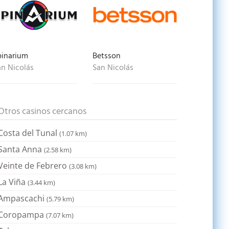
pinarium
Betsson
an Nicolás
San Nicolás
Otros casinos cercanos
Costa del Tunal
(1.07 km)
Santa Anna
(2.58 km)
Veinte de Febrero
(3.08 km)
La Viña
(3.44 km)
Ampascachi
(5.79 km)
Coropampa
(7.07 km)