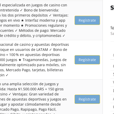
 especializada en juegos de casino con
entretenida ✓ Bono de bienvenida:
n los dos primeros depósitos ✓ Ventajas:
egos en vivo ★ Interfaz moderna y app
Regístrate
ier momento ★ Promociones regulares y
S
recuentes ✓ Métodos de pago: Mercado
S
s de crédito y débito, y criptomonedas ✓
acional de casino y apuestas deportivas
enfoque en usuarios de LATAM ✓ Bono de
ino + 100 % en apuestas deportivas
.000 juegos ★ Tragamonedas, juegos de
Regístrate
totalmente optimizado para móviles, sin
, Mercado Pago, tarjetas, billeteras
oin ✓
 una amplia selección de juegos y
da: Hasta $1.500.000 ARS + 150 giros
asino ✓ Ventajas: Gran variedad de
es de apuestas deportivas y juegos en
Regístrate
jugar y apostar cómodamente desde
cado Pago, Rapipago, Pago Fácil,