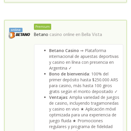
Premium
online
Betano
casino online en
Bella Vista
Betano Casino
⇒ Plataforma
internacional de apuestas deportivas
y casino en línea con presencia en
Argentina ✓
Bono de bienvenida
: 100% del
primer depósito hasta $250.000 ARS
para casino, más hasta 100 giros
gratis según el monto depositado ✓
Ventajas
: Amplia variedad de juegos
de casino, incluyendo tragamonedas
y casino en vivo ★ Aplicación móvil
optimizada para una experiencia de
juego fluida ★ Promociones
regulares y programa de fidelidad