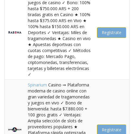
juegos de casino ✓ Bono: 100%
hasta $750.000 ARS + 200
tiradas gratis en Casino ★ 100%
hasta $375.000 ARS en Vivo ★
100% hasta $150.000 ARS en
Deportes ✓ Ventajas: Miles de
Regístrate
tragamonedas ★ Casino en vivo
★ Apuestas deportivas con
cuotas competitivas ✓ Métodos
de pago: Mercado Pago,
criptomonedas, transferencias,
tarjetas y billeteras electrónicas
✓
Spinarium
Casino ⇒ Plataforma
moderna de casino online con
gran variedad de tragamonedas
y juegos en vivo ✓ Bono de
bienvenida: hasta $7.880.000 +
100 giros gratis ✓ Ventajas:
Amplia selección de slots de
proveedores populares ★
Regístrate
Plataforma rápida optimizada