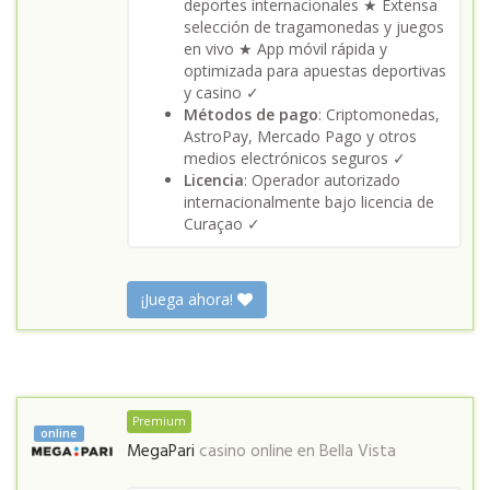
deportes internacionales ★ Extensa
selección de tragamonedas y juegos
en vivo ★ App móvil rápida y
optimizada para apuestas deportivas
y casino ✓
Métodos de pago
: Criptomonedas,
AstroPay, Mercado Pago y otros
medios electrónicos seguros ✓
Licencia
: Operador autorizado
internacionalmente bajo licencia de
Curaçao ✓
¡Juega ahora!
Premium
online
MegaPari
casino online en
Bella Vista