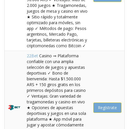
2.000 juegos ★ Tragamonedas,
juegos de mesa y casino en vivo
★ Sitio rápido y totalmente
optimizado para móviles, sin
app ✓ Métodos de pago: Pesos
argentinos, Mercado Pago,
tarjetas, billeteras electrónicas y
criptomonedas como Bitcoin ✓
22Bet
Casino ⇒ Plataforma
confiable con una amplia
selección de juegos y apuestas
deportivas ✓ Bono de
bienvenida: Hasta $1.500.000
ARS + 150 giros gratis en los
primeros depósitos para casino
✓ Ventajas: Gran variedad de
tragamonedas y casino en vivo
★ Opciones de apuestas
Regístrate
deportivas y juegos en una sola
plataforma ★ App móvil para
jugar y apostar cómodamente