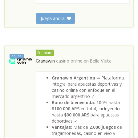
¡Juega ahora!
Premium
online
Granawin
casino online en
Bella Vista
Granawin Argentina
⇒ Plataforma
integral para apuestas deportivas y
casino online con enfoque en el
mercado argentino ✓
Bono de bienvenida:
100% hasta
$100.000 ARS
en total, incluyendo
hasta
$90.000 ARS
para apuestas
deportivas ✓
Ventajas:
Más de
2.000 juegos
de
tragamonedas, casino en vivo y