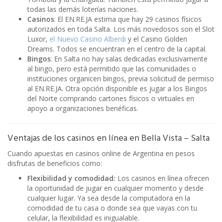
todas las demás loterías naciones.
Casinos
: El EN.RE.JA estima que hay 29 casinos físicos
autorizados en toda Salta. Los más novedosos son el Slot
Luxor,
el Nuevo Casino Alberdi
y el Casino Golden
Dreams. Todos se encuentran en el centro de la capital.
Bingos
: En Salta no hay salas dedicadas exclusivamente
al bingo, pero está permitido que las comunidades o
instituciones organicen bingos, previa solicitud de permiso
al EN.RE.JA. Otra opción disponible es jugar a los Bingos
del Norte comprando cartones físicos o virtuales en
apoyo a organizaciones benéficas.
Ventajas de los casinos en línea en Bella Vista – Salta
Cuando apuestas en casinos online de Argentina en pesos
disfrutas de beneficios como:
Flexibilidad y comodidad:
Los casinos en línea ofrecen
la oportunidad de jugar en cualquier momento y desde
cualquier lugar. Ya sea desde la computadora en la
comodidad de tu casa o donde sea que vayas con tu
celular, la flexibilidad es inigualable.