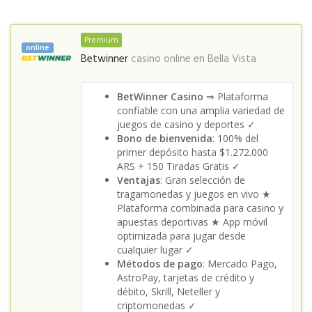
Premium
online
Betwinner
casino online en
Bella Vista
BetWinner Casino
⇒ Plataforma
confiable con una amplia variedad de
juegos de casino y deportes ✓
Bono de bienvenida
: 100% del
primer depósito hasta $1.272.000
ARS + 150 Tiradas Gratis ✓
Ventajas
: Gran selección de
tragamonedas y juegos en vivo ★
Plataforma combinada para casino y
apuestas deportivas ★ App móvil
optimizada para jugar desde
cualquier lugar ✓
Métodos de pago
: Mercado Pago,
AstroPay, tarjetas de crédito y
débito, Skrill, Neteller y
criptomonedas ✓