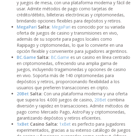
y juegos de mesa, con una plataforma moderna y fácil de
usar. Admite métodos de pago como tarjetas de
crédito/débito, billeteras electrónicas y criptomonedas,
brindando opciones flexibles para depósitos y retiros.
MegaPari
Salta:
MegaPari
es conocido por su variada
oferta de juegos de casino y transmisiones en vivo,
además de su soporte para pagos locales como
Rapipago y criptomonedas, lo que lo convierte en una
opción flexible y conveniente para jugadores argentinos.
BC.Game
Salta:
BC.Game
es un casino en línea centrado
en criptomonedas, ofreciendo una amplia gama de
juegos, incluyendo tragamonedas y opciones de casino
en vivo. Soporta más de 140 criptomonedas para
depósitos y retiros, proporcionando flexibilidad a los
usuarios que prefieren transacciones en cripto.
20Bet
Salta:
Con una plataforma moderna y una oferta
que supera los 4.000 juegos de casino,
20Bet
combina
diversión y rapidez en transacciones. Admite métodos de
pago como Mercado Pago, AstroPay y criptomonedas,
garantizando depósitos y retiros eficientes.
1xBet
Casino Salta:
1xBet
es perfecto para jugadores
experimentados, gracias a su extenso catálogo de juegos