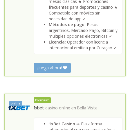
mesas clásicas ★ Promociones
frecuentes para deportes y casino ★
Compatible con móviles sin
necesidad de app ✓
Métodos de pago:
Pesos
argentinos, Mercado Pago, Bitcoin y
múltiples opciones electrónicas ✓
Licencia:
Operador con licencia
internacional emitida por Curaçao ✓
¡Juega ahora!
Premium
online
1xbet
casino online en
Bella Vista
1xBet Casino
⇒ Plataforma
internacional con una amplia oferta