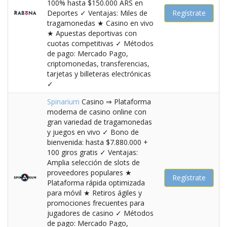
100% hasta $150.000 ARS en
Deportes ✓ Ventajas: Miles de
Regístrate
tragamonedas ★ Casino en vivo
★ Apuestas deportivas con
cuotas competitivas ✓ Métodos
de pago: Mercado Pago,
criptomonedas, transferencias,
tarjetas y billeteras electrónicas
✓
Spinarium
Casino ⇒ Plataforma
moderna de casino online con
gran variedad de tragamonedas
y juegos en vivo ✓ Bono de
bienvenida: hasta $7.880.000 +
100 giros gratis ✓ Ventajas:
Amplia selección de slots de
proveedores populares ★
Regístrate
Plataforma rápida optimizada
para móvil ★ Retiros ágiles y
promociones frecuentes para
jugadores de casino ✓ Métodos
de pago: Mercado Pago,