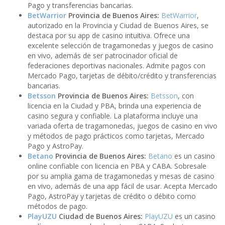
Pago y transferencias bancarias.
BetWarrior
Provincia de Buenos Aires:
BetWarrior
,
autorizado en la Provincia y Ciudad de Buenos Aires, se
destaca por su app de casino intuitiva. Ofrece una
excelente selección de tragamonedas y juegos de casino
en vivo, además de ser patrocinador oficial de
federaciones deportivas nacionales. Admite pagos con
Mercado Pago, tarjetas de débito/crédito y transferencias
bancarias.
Betsson
Provincia de Buenos Aires:
Betsson
, con
licencia en la Ciudad y PBA, brinda una experiencia de
casino segura y confiable. La plataforma incluye una
variada oferta de tragamonedas, juegos de casino en vivo
y métodos de pago prácticos como tarjetas, Mercado
Pago y AstroPay.
Betano
Provincia de Buenos Aires:
Betano
es un casino
online confiable con licencia en PBA y CABA. Sobresale
por su amplia gama de tragamonedas y mesas de casino
en vivo, además de una app fácil de usar. Acepta Mercado
Pago, AstroPay y tarjetas de crédito o débito como
métodos de pago.
PlayUZU
Ciudad de Buenos Aires:
PlayUZU
es un casino