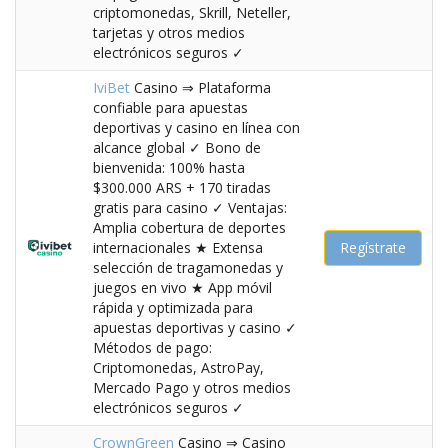
criptomonedas, Skrill, Neteller,
tarjetas y otros medios
electrónicos seguros ✓
IviBet
Casino ⇒ Plataforma
confiable para apuestas
deportivas y casino en línea con
alcance global ✓ Bono de
bienvenida: 100% hasta
$300.000 ARS + 170 tiradas
gratis para casino ✓ Ventajas:
Amplia cobertura de deportes
internacionales ★ Extensa
Regístrate
selección de tragamonedas y
juegos en vivo ★ App móvil
rápida y optimizada para
apuestas deportivas y casino ✓
Métodos de pago:
Criptomonedas, AstroPay,
Mercado Pago y otros medios
electrónicos seguros ✓
CrownGreen
Casino ⇒ Casino