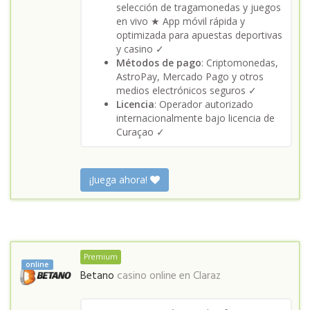
selección de tragamonedas y juegos
en vivo ★ App móvil rápida y
optimizada para apuestas deportivas
y casino ✓
Métodos de pago
: Criptomonedas,
AstroPay, Mercado Pago y otros
medios electrónicos seguros ✓
Licencia
: Operador autorizado
internacionalmente bajo licencia de
Curaçao ✓
¡Juega ahora!
Premium
online
Betano
casino online en
Claraz