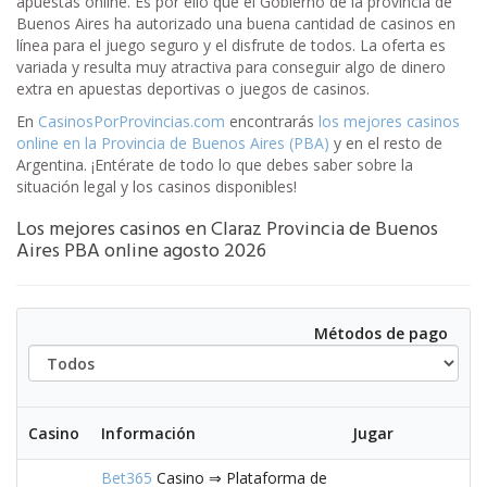
apuestas online. Es por ello que el Gobierno de la provincia de
Buenos Aires ha autorizado una buena cantidad de casinos en
línea para el juego seguro y el disfrute de todos. La oferta es
variada y resulta muy atractiva para conseguir algo de dinero
extra en apuestas deportivas o juegos de casinos.
En
CasinosPorProvincias.com
encontrarás
los mejores casinos
online en la Provincia de Buenos Aires (PBA)
y en el resto de
Argentina. ¡Entérate de todo lo que debes saber sobre la
situación legal y los casinos disponibles!
Los mejores casinos en Claraz Provincia de Buenos
Aires PBA online agosto 2026
Métodos de pago
Casino
Información
Jugar
Bet365
Casino ⇒ Plataforma de