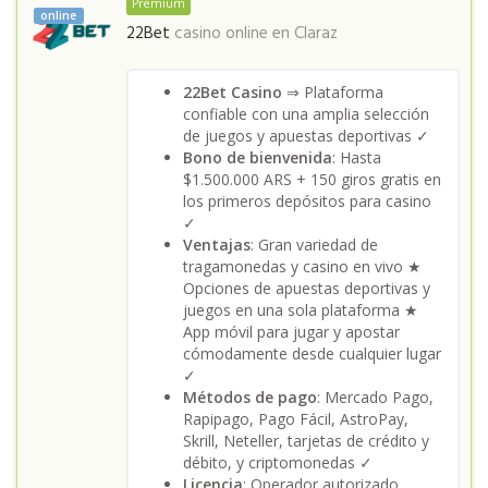
Premium
online
22Bet
casino online en
Claraz
22Bet Casino
⇒ Plataforma
confiable con una amplia selección
de juegos y apuestas deportivas ✓
Bono de bienvenida
: Hasta
$1.500.000 ARS + 150 giros gratis en
los primeros depósitos para casino
✓
Ventajas
: Gran variedad de
tragamonedas y casino en vivo ★
Opciones de apuestas deportivas y
juegos en una sola plataforma ★
App móvil para jugar y apostar
cómodamente desde cualquier lugar
✓
Métodos de pago
: Mercado Pago,
Rapipago, Pago Fácil, AstroPay,
Skrill, Neteller, tarjetas de crédito y
débito, y criptomonedas ✓
Licencia
: Operador autorizado