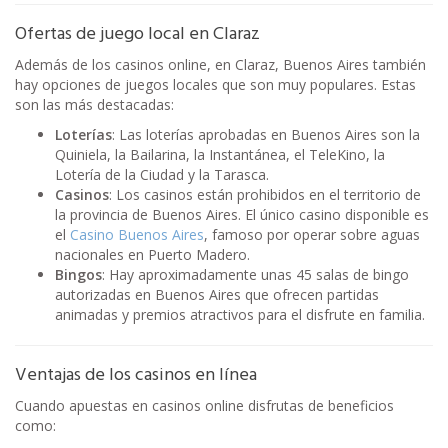
Ofertas de juego local en Claraz
Además de los casinos online, en Claraz, Buenos Aires también
hay opciones de juegos locales que son muy populares. Estas
son las más destacadas:
Loterías
: Las loterías aprobadas en Buenos Aires son la
Quiniela, la Bailarina, la Instantánea, el TeleKino, la
Lotería de la Ciudad y la Tarasca.
Casinos
: Los casinos están prohibidos en el territorio de
la provincia de Buenos Aires. El único casino disponible es
el
Casino Buenos Aires
, famoso por operar sobre aguas
nacionales en Puerto Madero.
Bingos
: Hay aproximadamente unas 45 salas de bingo
autorizadas en Buenos Aires que ofrecen partidas
animadas y premios atractivos para el disfrute en familia.
Ventajas de los casinos en línea
Cuando apuestas en casinos online disfrutas de beneficios
como: