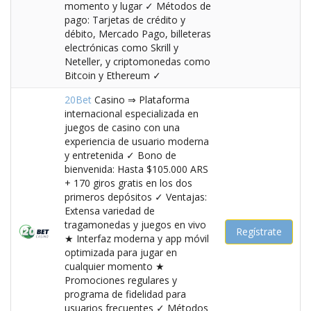
momento y lugar ✓ Métodos de
pago: Tarjetas de crédito y
débito, Mercado Pago, billeteras
electrónicas como Skrill y
Neteller, y criptomonedas como
Bitcoin y Ethereum ✓
20Bet
Casino ⇒ Plataforma
internacional especializada en
juegos de casino con una
experiencia de usuario moderna
y entretenida ✓ Bono de
bienvenida: Hasta $105.000 ARS
+ 170 giros gratis en los dos
primeros depósitos ✓ Ventajas:
Extensa variedad de
tragamonedas y juegos en vivo
Regístrate
★ Interfaz moderna y app móvil
optimizada para jugar en
cualquier momento ★
Promociones regulares y
programa de fidelidad para
usuarios frecuentes ✓ Métodos