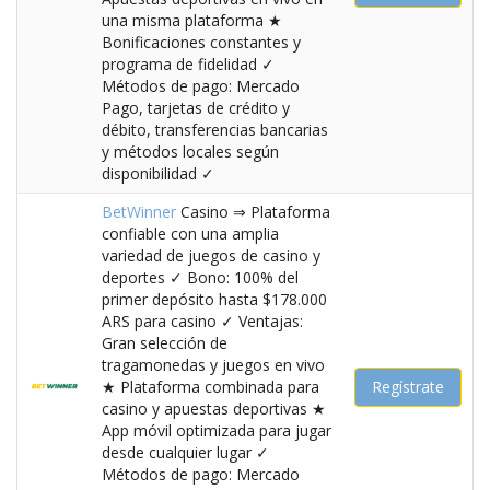
una misma plataforma ★
Bonificaciones constantes y
programa de fidelidad ✓
Métodos de pago: Mercado
Pago, tarjetas de crédito y
débito, transferencias bancarias
y métodos locales según
disponibilidad ✓
BetWinner
Casino ⇒ Plataforma
confiable con una amplia
variedad de juegos de casino y
deportes ✓ Bono: 100% del
primer depósito hasta $178.000
ARS para casino ✓ Ventajas:
Gran selección de
tragamonedas y juegos en vivo
★ Plataforma combinada para
Regístrate
casino y apuestas deportivas ★
App móvil optimizada para jugar
desde cualquier lugar ✓
Métodos de pago: Mercado