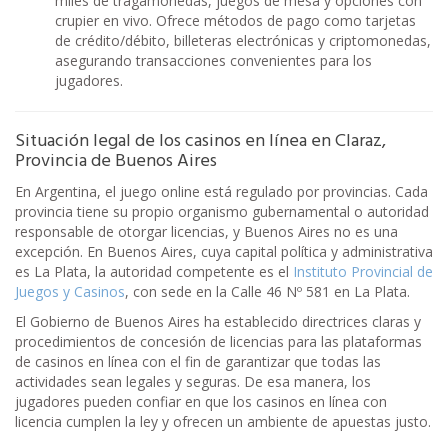
miles de tragamonedas, juegos de mesa y opciones con
crupier en vivo. Ofrece métodos de pago como tarjetas
de crédito/débito, billeteras electrónicas y criptomonedas,
asegurando transacciones convenientes para los
jugadores.
Situación legal de los casinos en línea en Claraz,
Provincia de Buenos Aires
En Argentina, el juego online está regulado por provincias. Cada
provincia tiene su propio organismo gubernamental o autoridad
responsable de otorgar licencias, y Buenos Aires no es una
excepción. En Buenos Aires, cuya capital política y administrativa
es La Plata, la autoridad competente es el
Instituto Provincial de
Juegos y Casinos
, con sede en la Calle 46 Nº 581 en La Plata.
El Gobierno de Buenos Aires ha establecido directrices claras y
procedimientos de concesión de licencias para las plataformas
de casinos en línea con el fin de garantizar que todas las
actividades sean legales y seguras. De esa manera, los
jugadores pueden confiar en que los casinos en línea con
licencia cumplen la ley y ofrecen un ambiente de apuestas justo.