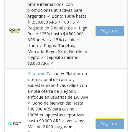
online internacional con
promociones atractivas para
Argentina ✓ Bono: 100% hasta
$1.500.000 ARS + 100 FS ✓
Paquete en 3 depósitos ✓ High
Regístrate
Roller 125% hasta $4.500.000
ARS ★ Hasta 15% cashback
diario ✓ Pagos: Tarjetas,
Mercado Pago, Skrill, Neteller y
crypto ✓ Depósito mínimo:
$2.000 ARS ✓
Granawin
Casino ⇒ Plataforma
internacional de casino y
apuestas deportivas online con
amplia oferta de juegos y
enfoque en usuarios de LATAM
✓ Bono de bienvenida: Hasta
100.000 ARS para casino +
100 % en apuestas deportivas
hasta 90.000 ARS ✓ Ventajas:
Regístrate
Más de 2.000 juegos ★