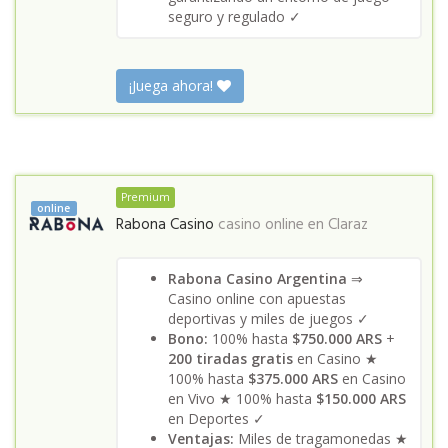
seguro y regulado ✓
¡Juega ahora!
Premium
online
Rabona Casino
casino online en
Claraz
Rabona Casino Argentina
⇒
Casino online con apuestas
deportivas y miles de juegos ✓
Bono:
100% hasta
$750.000 ARS
+
200 tiradas gratis
en Casino ★
100% hasta
$375.000 ARS
en Casino
en Vivo ★ 100% hasta
$150.000 ARS
en Deportes ✓
Ventajas:
Miles de tragamonedas ★