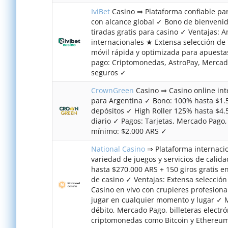
IviBet
Casino ⇒ Plataforma confiable par
con alcance global ✓ Bono de bienveni
tiradas gratis para casino ✓ Ventajas: 
internacionales ★ Extensa selección de
móvil rápida y optimizada para apuesta
pago: Criptomonedas, AstroPay, Mercado
seguros ✓
CrownGreen
Casino ⇒ Casino online int
para Argentina ✓ Bono: 100% hasta $1.
depósitos ✓ High Roller 125% hasta $4
diario ✓ Pagos: Tarjetas, Mercado Pago, 
mínimo: $2.000 ARS ✓
National Casino
⇒ Plataforma internacio
variedad de juegos y servicios de cali
hasta $270.000 ARS + 150 giros gratis e
de casino ✓ Ventajas: Extensa selecci
Casino en vivo con crupieres profesiona
jugar en cualquier momento y lugar ✓ M
débito, Mercado Pago, billeteras electrón
criptomonedas como Bitcoin y Ethereu