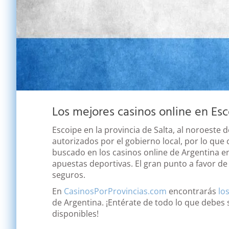
Los mejores casinos online en Esc
Escoipe en la provincia de Salta, al noroeste d
autorizados por el gobierno local, por lo qu
buscado en los casinos online de Argentina e
apuestas deportivas. El gran punto a favor d
seguros.
En
CasinosPorProvincias.com
encontrarás
los
de Argentina. ¡Entérate de todo lo que debes s
disponibles!