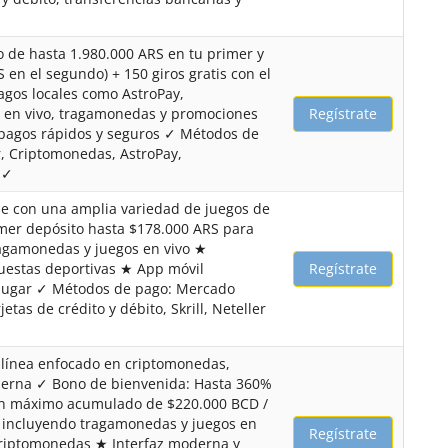
✓
 de hasta 1.980.000 ARS en tu primer y
 en el segundo) + 150 giros gratis con el
gos locales como AstroPay,
 en vivo, tragamonedas y promociones
Regístrate
pagos rápidos y seguros ✓ Métodos de
er, Criptomonedas, AstroPay,
 ✓
le con una amplia variedad de juegos de
mer depósito hasta $178.000 ARS para
ragamonedas y juegos en vivo ★
uestas deportivas ★ App móvil
Regístrate
 lugar ✓ Métodos de pago: Mercado
etas de crédito y débito, Skrill, Neteller
 línea enfocado en criptomonedas,
derna ✓ Bono de bienvenida: Hasta 360%
 un máximo acumulado de $220.000 BCD /
, incluyendo tragamonedas y juegos en
Regístrate
 criptomonedas ★ Interfaz moderna y