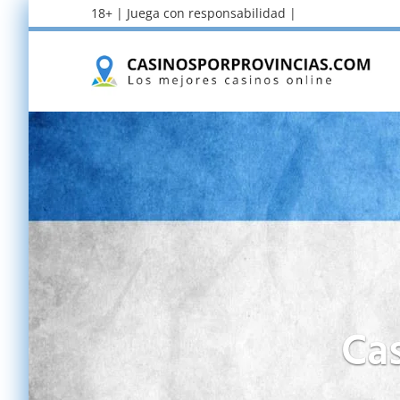
Skip
18+ | Juega con responsabilidad |
to
main
content
Ca