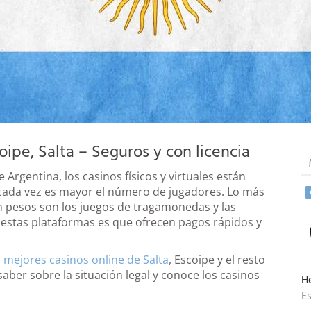
oipe, Salta – Seguros y con licencia
e Argentina, los casinos físicos y virtuales están
e cada vez es mayor el número de jugadores. Lo más
n pesos son los juegos de tragamonedas y las
e estas plataformas es que ofrecen pagos rápidos y
 mejores casinos online de Salta
, Escoipe y el resto
aber sobre la situación legal y conoce los casinos
He
E