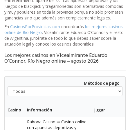
entretenimiento aparte del ski. Las apuestas deportivas y los
juegos de blackjack y tragamonedas son alternativas cómodas
y muy populares en toda la provincia porque no sólo prometen
ganancias sino que además son completamente legales.
En
CasinosPorProvincias.com
encontrarás
los mejores casinos
online de Río Negro
, Vicealmirante Eduardo O’Connor y el resto
de Argentina. ¡Entérate de todo lo que debes saber sobre la
situación legal y conoce los casinos disponibles!
Los mejores casinos en Vicealmirante Eduardo
O’Connor, Río Negro online – agosto 2026
Métodos de pago
Casino
Información
Jugar
Rabona Casino ⇒ Casino online
con apuestas deportivas y