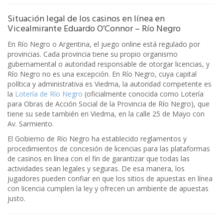
Situación legal de los casinos en línea en
Vicealmirante Eduardo O’Connor – Río Negro
En Río Negro o Argentina, el juego online está regulado por
provincias. Cada provincia tiene su propio organismo
gubernamental o autoridad responsable de otorgar licencias, y
Río Negro no es una excepción. En Río Negro, cuya capital
política y administrativa es Viedma, la autoridad competente es
la
Lotería de Río Negro
(oficialmente conocida como Lotería
para Obras de Acción Social de la Provincia de Río Negro), que
tiene su sede también en Viedma, en la calle 25 de Mayo con
Av. Sarmiento.
El Gobierno de Río Negro ha establecido reglamentos y
procedimientos de concesión de licencias para las plataformas
de casinos en línea con el fin de garantizar que todas las
actividades sean legales y seguras. De esa manera, los
jugadores pueden confiar en que los sitios de apuestas en línea
con licencia cumplen la ley y ofrecen un ambiente de apuestas
justo.