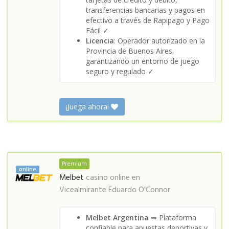
transferencias bancarias y pagos en
efectivo a través de Rapipago y Pago
Fácil ✓
Licencia
: Operador autorizado en la
Provincia de Buenos Aires,
garantizando un entorno de juego
seguro y regulado ✓
¡Juega ahora!
Premium
online
Melbet
casino online en
Vicealmirante Eduardo O’Connor
Melbet Argentina
⇒ Plataforma
confiable para apuestas deportivas y