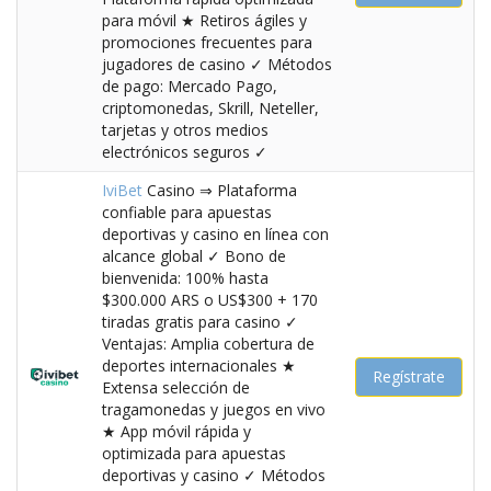
para móvil ★ Retiros ágiles y
promociones frecuentes para
jugadores de casino ✓ Métodos
de pago: Mercado Pago,
criptomonedas, Skrill, Neteller,
tarjetas y otros medios
electrónicos seguros ✓
IviBet
Casino ⇒ Plataforma
confiable para apuestas
deportivas y casino en línea con
alcance global ✓ Bono de
bienvenida: 100% hasta
$300.000 ARS o US$300 + 170
tiradas gratis para casino ✓
Ventajas: Amplia cobertura de
deportes internacionales ★
Regístrate
Extensa selección de
tragamonedas y juegos en vivo
★ App móvil rápida y
optimizada para apuestas
deportivas y casino ✓ Métodos