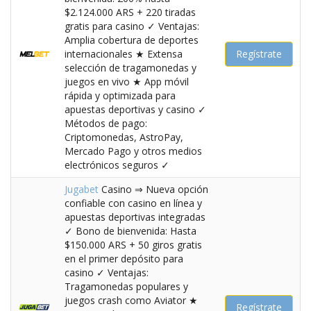
$2.124.000 ARS + 220 tiradas
gratis para casino ✓ Ventajas:
Amplia cobertura de deportes
internacionales ★ Extensa
Regístrate
selección de tragamonedas y
juegos en vivo ★ App móvil
rápida y optimizada para
apuestas deportivas y casino ✓
Métodos de pago:
Criptomonedas, AstroPay,
Mercado Pago y otros medios
electrónicos seguros ✓
Jugabet
Casino ⇒ Nueva opción
confiable con casino en línea y
apuestas deportivas integradas
✓ Bono de bienvenida: Hasta
$150.000 ARS + 50 giros gratis
en el primer depósito para
casino ✓ Ventajas:
Tragamonedas populares y
juegos crash como Aviator ★
Regístrate