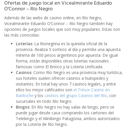
Ofertas de juego local en Vicealmirante Eduardo
O’Connor – Río Negro
Además de las webs de casino online, en Río Negro,
Vicealmirante Eduardo O’Connor – Río Negro también hay
opciones de juegos locales que son muy populares. Estas son
las más conocidas:
Loterías
: La Rionegrina es la quiniela oficial de la
provincia. Realiza 5 sorteos al día y permite una apuesta
mínima de 100 pesos argentinos por apuesta. De igual
forma, están disponibles otras loterías nacionales
famosas como El Brinco y la Lotería Unificada.
Casinos
: Como Río Negro es una provincia muy turística,
sus hoteles suelen ofrecer casinos a huéspedes y
visitantes. En total hay unos 7 casinos legales, y entre
ellos los mejor calificados son
el Trésor Casino en
Bariloche
y los
casinos del grupo Casinos del Río
, con
sucursales en todo Río Negro.
Bingos
: En Río Negro no hay salas de bingo, pero se
puede jugar desde casa comprando los cartones del
Telebingo y el Minibingo Patagonia, ambos autorizados
por la Lotería de Río Negro.