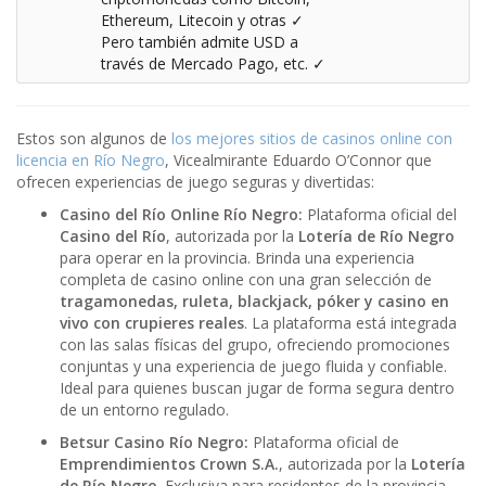
Ethereum, Litecoin y otras ✓
Pero también admite USD a
través de Mercado Pago, etc. ✓
Estos son algunos de
los mejores sitios de casinos online con
licencia en Río Negro
, Vicealmirante Eduardo O’Connor que
ofrecen experiencias de juego seguras y divertidas:
Casino del Río Online Río Negro:
Plataforma oficial del
Casino del Río
, autorizada por la
Lotería de Río Negro
para operar en la provincia. Brinda una experiencia
completa de casino online con una gran selección de
tragamonedas, ruleta, blackjack, póker y casino en
vivo con crupieres reales
. La plataforma está integrada
con las salas físicas del grupo, ofreciendo promociones
conjuntas y una experiencia de juego fluida y confiable.
Ideal para quienes buscan jugar de forma segura dentro
de un entorno regulado.
Betsur Casino Río Negro:
Plataforma oficial de
Emprendimientos Crown S.A.
, autorizada por la
Lotería
de Río Negro
. Exclusiva para residentes de la provincia,