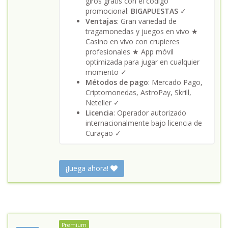
giros gratis con el código
promocional:
BIGAPUESTAS
✓
Ventajas
: Gran variedad de
tragamonedas y juegos en vivo ★
Casino en vivo con crupieres
profesionales ★ App móvil
optimizada para jugar en cualquier
momento ✓
Métodos de pago
: Mercado Pago,
Criptomonedas, AstroPay, Skrill,
Neteller ✓
Licencia
: Operador autorizado
internacionalmente bajo licencia de
Curaçao ✓
¡Juega ahora!
Premium