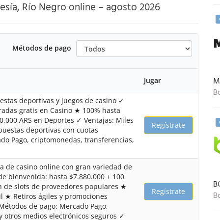
esía, Río Negro online – agosto 2026
Métodos de pago
M
Jugar
Bo
stas deportivas y juegos de casino ✓
radas gratis en Casino ★ 100% hasta
0.000 ARS en Deportes ✓ Ventajas: Miles
Regístrate
uestas deportivas con cuotas
do Pago, criptomonedas, transferencias,
 de casino online con gran variedad de
e bienvenida: hasta $7.880.000 + 100
B
ón de slots de proveedores populares ★
Regístrate
Bo
l ★ Retiros ágiles y promociones
 Métodos de pago: Mercado Pago,
s y otros medios electrónicos seguros ✓