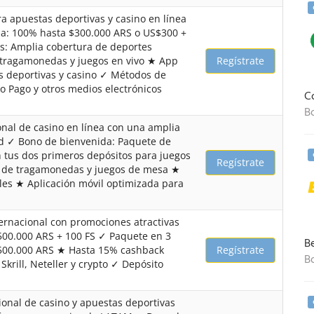
a apuestas deportivas y casino en línea
da: 100% hasta $300.000 ARS o US$300 +
as: Amplia cobertura de deportes
 tragamonedas y juegos en vivo ★ App
Regístrate
s deportivas y casino ✓ Métodos de
 Pago y otros medios electrónicos
C
Bo
nal de casino en línea con una amplia
dad ✓ Bono de bienvenida: Paquete de
n tus dos primeros depósitos para juegos
Regístrate
ón de tragamonedas y juegos de mesa ★
les ★ Aplicación móvil optimizada para
ernacional con promociones atractivas
500.000 ARS + 100 FS ✓ Paquete en 3
B
.500.000 ARS ★ Hasta 15% cashback
Regístrate
Bo
Skrill, Neteller y crypto ✓ Depósito
onal de casino y apuestas deportivas