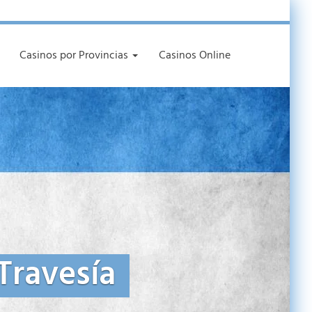
Casinos por Provincias
Casinos Online
Travesía