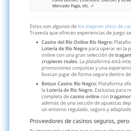
Mercado Pago, etc. ✓
Estos son algunos de
los mejores sitios de ca
Travesía que ofrecen experiencias de juego se
Casino del Río Online Río Negro:
Platafor
Lotería de Río Negro
para operar en la p
online con una gran selección de
tragamo
crupieres reales
. La plataforma está inte
promociones conjuntas y una experiencia 
buscan jugar de forma segura dentro de
Betsur Casino Río Negro:
Plataforma ofi
la
Lotería de Río Negro
. Exclusiva para 
completa de
casino online
con
tragamone
además de una sección de apuestas depo
un entorno regulado, seguro y adaptado a
Proveedores de casinos seguros, pero s