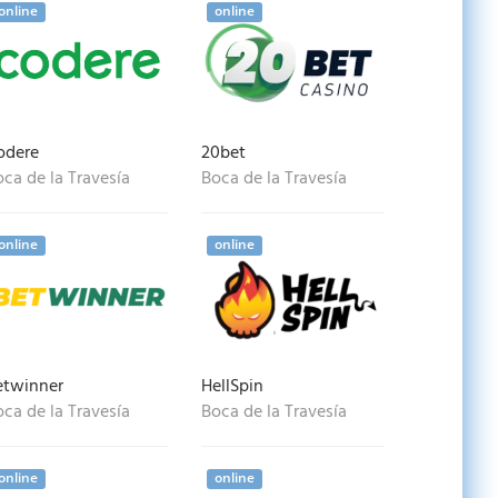
online
online
odere
20bet
ca de la Travesía
Boca de la Travesía
online
online
etwinner
HellSpin
ca de la Travesía
Boca de la Travesía
online
online