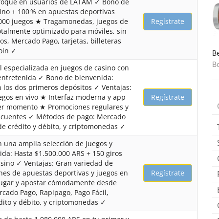
enfoque en usuarios de LATAM ✓ Bono de
ino + 100 % en apuestas deportivas
.000 juegos ★ Tragamonedas, juegos de
Regístrate
totalmente optimizado para móviles, sin
, Mercado Pago, tarjetas, billeteras
oin ✓
B
Bo
 especializada en juegos de casino con
entretenida ✓ Bono de bienvenida:
n los dos primeros depósitos ✓ Ventajas:
egos en vivo ★ Interfaz moderna y app
Regístrate
ier momento ★ Promociones regulares y
recuentes ✓ Métodos de pago: Mercado
s de crédito y débito, y criptomonedas ✓
 una amplia selección de juegos y
da: Hasta $1.500.000 ARS + 150 giros
asino ✓ Ventajas: Gran variedad de
es de apuestas deportivas y juegos en
Regístrate
jugar y apostar cómodamente desde
cado Pago, Rapipago, Pago Fácil,
rédito y débito, y criptomonedas ✓