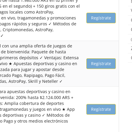
 de hasta 1.980.000 ARS en tu primer y
 en el segundo) + 150 giros gratis con el
gos locales como AstroPay,
 en vivo, tragamonedas y promociones
Regístrate
pagos rápidos y seguros ✓ Métodos de
er, Criptomonedas, AstroPay,
 ✓
 con una amplia oferta de juegos de
 de bienvenida: Paquete de hasta
s primeros depósitos ✓ Ventajas: Extensa
vivo ★ Apuestas deportivas y casino en
Regístrate
zada para jugar y apostar desde
cado Pago, Rapipago, Pago Fácil,
as, AstroPay, Skrill y Neteller ✓
ara apuestas deportivas y casino en
nvenida: 200% hasta $2.124.000 ARS +
as: Amplia cobertura de deportes
 tragamonedas y juegos en vivo ★ App
Regístrate
s deportivas y casino ✓ Métodos de
 Pago y otros medios electrónicos