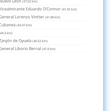
Nuevo León
(37.02 km)
Vicealmirante Eduardo O’Connor
(41.65 km)
General Lorenzo Vintter
(41.88 km)
Cubanea
(43.07 km)
(44.3 km)
Zanjón de Oyuela
(46.52 km)
General Liborio Bernal
(47.9 km)