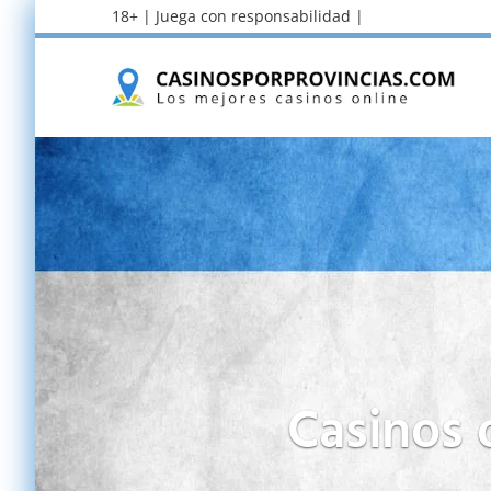
Skip
18+ | Juega con responsabilidad |
to
main
content
Casinos 