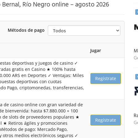
 Bernal, Río Negro online – agosto 2026
Métodos de pago
M
Jugar
Ge
stas deportivas y juegos de casino ✓
radas gratis en Casino ★ 100% hasta
0.000 ARS en Deportes ✓ Ventajas: Miles
Regístrate
uestas deportivas con cuotas
do Pago, criptomonedas, transferencias,
 de casino online con gran variedad de
e bienvenida: hasta $7.880.000 + 100
R
ón de slots de proveedores populares ★
Regístrate
Ge
l ★ Retiros ágiles y promociones
 Métodos de pago: Mercado Pago,
s y otros medios electrónicos seguros ✓