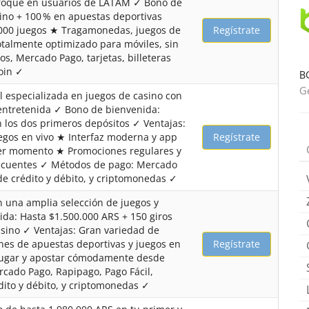
enfoque en usuarios de LATAM ✓ Bono de
ino + 100 % en apuestas deportivas
.000 juegos ★ Tragamonedas, juegos de
Regístrate
totalmente optimizado para móviles, sin
, Mercado Pago, tarjetas, billeteras
oin ✓
B
Ge
 especializada en juegos de casino con
entretenida ✓ Bono de bienvenida:
n los dos primeros depósitos ✓ Ventajas:
egos en vivo ★ Interfaz moderna y app
Regístrate
ier momento ★ Promociones regulares y
recuentes ✓ Métodos de pago: Mercado
s de crédito y débito, y criptomonedas ✓
 una amplia selección de juegos y
da: Hasta $1.500.000 ARS + 150 giros
asino ✓ Ventajas: Gran variedad de
es de apuestas deportivas y juegos en
Regístrate
jugar y apostar cómodamente desde
cado Pago, Rapipago, Pago Fácil,
rédito y débito, y criptomonedas ✓