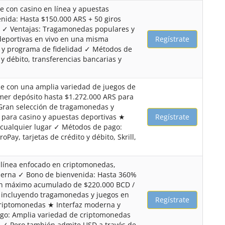
 con casino en línea y apuestas
nida: Hasta $150.000 ARS + 50 giros
no ✓ Ventajas: Tragamonedas populares y
deportivas en vivo en una misma
Regístrate
s y programa de fidelidad ✓ Métodos de
y débito, transferencias bancarias y
✓
le con una amplia variedad de juegos de
mer depósito hasta $1.272.000 ARS para
 Gran selección de tragamonedas y
 para casino y apuestas deportivas ★
Regístrate
 cualquier lugar ✓ Métodos de pago:
Pay, tarjetas de crédito y débito, Skrill,
 línea enfocado en criptomonedas,
derna ✓ Bono de bienvenida: Hasta 360%
 un máximo acumulado de $220.000 BCD /
, incluyendo tragamonedas y juegos en
Regístrate
 criptomonedas ★ Interfaz moderna y
ago: Amplia variedad de criptomonedas
as ✓ Pero también admite USD a través de