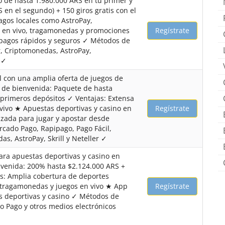
 de hasta 1.980.000 ARS en tu primer y
 en el segundo) + 150 giros gratis con el
gos locales como AstroPay,
 en vivo, tragamonedas y promociones
Regístrate
pagos rápidos y seguros ✓ Métodos de
er, Criptomonedas, AstroPay,
 ✓
 con una amplia oferta de juegos de
 de bienvenida: Paquete de hasta
s primeros depósitos ✓ Ventajas: Extensa
vivo ★ Apuestas deportivas y casino en
Regístrate
zada para jugar y apostar desde
cado Pago, Rapipago, Pago Fácil,
as, AstroPay, Skrill y Neteller ✓
ara apuestas deportivas y casino en
nvenida: 200% hasta $2.124.000 ARS +
as: Amplia cobertura de deportes
 tragamonedas y juegos en vivo ★ App
Regístrate
s deportivas y casino ✓ Métodos de
 Pago y otros medios electrónicos