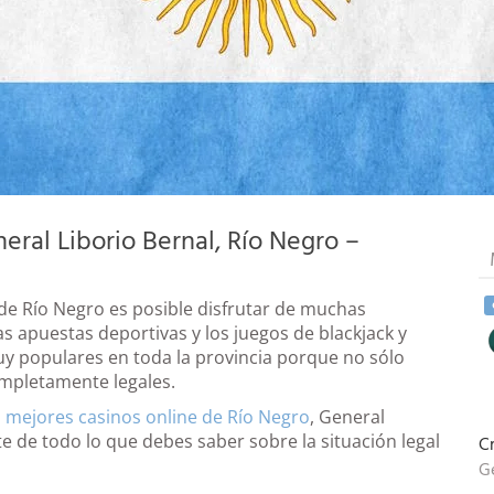
eral Liborio Bernal, Río Negro –
 de Río Negro es posible disfrutar de muchas
as apuestas deportivas y los juegos de blackjack y
 populares en toda la provincia porque no sólo
mpletamente legales.
 mejores casinos online de Río Negro
, General
ate de todo lo que debes saber sobre la situación legal
C
Ge