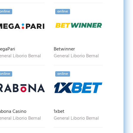
online
online
egaPari
Betwinner
neral Liborio Bernal
General Liborio Bernal
online
online
abona Casino
1xbet
neral Liborio Bernal
General Liborio Bernal