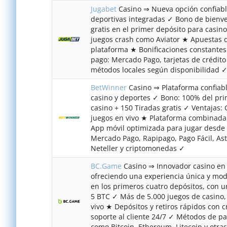
Jugabet
Casino ⇒ Nueva opción confiable
deportivas integradas ✓ Bono de bienve
gratis en el primer depósito para casi
juegos crash como Aviator ★ Apuestas 
plataforma ★ Bonificaciones constante
pago: Mercado Pago, tarjetas de crédito 
métodos locales según disponibilidad 
BetWinner
Casino ⇒ Plataforma confiab
casino y deportes ✓ Bono: 100% del pri
casino + 150 Tiradas gratis ✓ Ventajas:
juegos en vivo ★ Plataforma combinada
App móvil optimizada para jugar desde
Mercado Pago, Rapipago, Pago Fácil, Astro
Neteller y criptomonedas ✓
BC.Game
Casino ⇒ Innovador casino en
ofreciendo una experiencia única y mo
en los primeros cuatro depósitos, con
5 BTC ✓ Más de 5.000 juegos de casino
vivo ★ Depósitos y retiros rápidos con
soporte al cliente 24/7 ✓ Métodos de p
como Bitcoin, Ethereum, Litecoin y otr