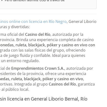
sinos online con licencia en Río Negro
, General Liborio
ras y divertidas:
ma oficial del
Casino del Río
, autorizada por la
rovincia. Brinda una experiencia completa de casino
nedas, ruleta, blackjack, póker y casino en vivo con
grada con las salas físicas del grupo, ofreciendo
de juego fluida y confiable. Ideal para quienes
 un entorno regulado.
cial de
Emprendimientos Crown S.A.
, autorizada por
residentes de la provincia, ofrece una experiencia
das, ruleta, blackjack, póker y casino en vivo
,
rtivas. Integrada al grupo
Casinos del Río
, garantiza
l público local.
in licencia en General Liborio Bernal, Río