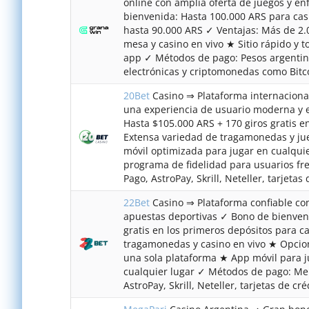
online con amplia oferta de juegos y 
bienvenida: Hasta 100.000 ARS para cas
hasta 90.000 ARS ✓ Ventajas: Más de 2
mesa y casino en vivo ★ Sitio rápido y 
app ✓ Métodos de pago: Pesos argentinos
electrónicas y criptomonedas como Bitc
20Bet
Casino ⇒ Plataforma internacional
una experiencia de usuario moderna y 
Hasta $105.000 ARS + 170 giros gratis e
Extensa variedad de tragamonedas y ju
móvil optimizada para jugar en cualqu
programa de fidelidad para usuarios f
Pago, AstroPay, Skrill, Neteller, tarjeta
22Bet
Casino ⇒ Plataforma confiable con
apuestas deportivas ✓ Bono de bienveni
gratis en los primeros depósitos para c
tragamonedas y casino en vivo ★ Opcion
una sola plataforma ★ App móvil para 
cualquier lugar ✓ Métodos de pago: Mer
AstroPay, Skrill, Neteller, tarjetas de c