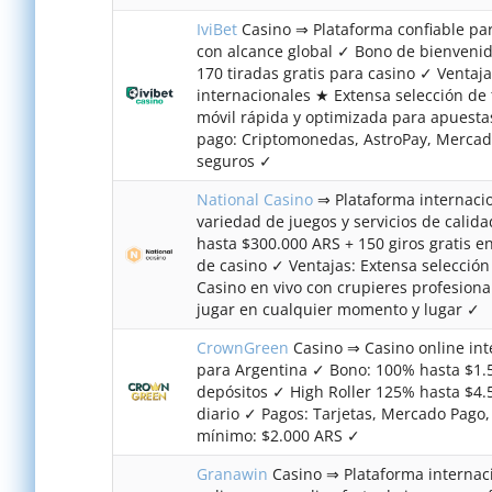
IviBet
Casino ⇒ Plataforma confiable par
con alcance global ✓ Bono de bienveni
170 tiradas gratis para casino ✓ Ventaj
internacionales ★ Extensa selección de
móvil rápida y optimizada para apuesta
pago: Criptomonedas, AstroPay, Mercado
seguros ✓
National Casino
⇒ Plataforma internacio
variedad de juegos y servicios de cali
hasta $300.000 ARS + 150 giros gratis e
de casino ✓ Ventajas: Extensa selecci
Casino en vivo con crupieres profesiona
jugar en cualquier momento y lugar ✓
CrownGreen
Casino ⇒ Casino online int
para Argentina ✓ Bono: 100% hasta $1.
depósitos ✓ High Roller 125% hasta $4
diario ✓ Pagos: Tarjetas, Mercado Pago, 
mínimo: $2.000 ARS ✓
Granawin
Casino ⇒ Plataforma internaci