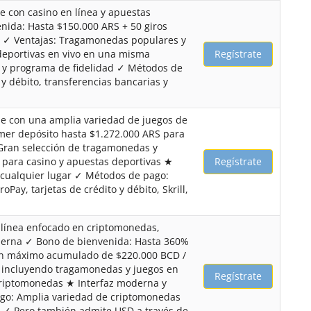
 con casino en línea y apuestas
nida: Hasta $150.000 ARS + 50 giros
no ✓ Ventajas: Tragamonedas populares y
deportivas en vivo en una misma
Regístrate
s y programa de fidelidad ✓ Métodos de
y débito, transferencias bancarias y
✓
le con una amplia variedad de juegos de
mer depósito hasta $1.272.000 ARS para
 Gran selección de tragamonedas y
 para casino y apuestas deportivas ★
Regístrate
 cualquier lugar ✓ Métodos de pago:
Pay, tarjetas de crédito y débito, Skrill,
 línea enfocado en criptomonedas,
derna ✓ Bono de bienvenida: Hasta 360%
 un máximo acumulado de $220.000 BCD /
, incluyendo tragamonedas y juegos en
Regístrate
 criptomonedas ★ Interfaz moderna y
ago: Amplia variedad de criptomonedas
as ✓ Pero también admite USD a través de