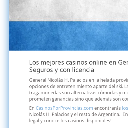
Los mejores casinos online en Gen
Seguros y con licencia
General Nicolás H. Palacios en la helada prov
opciones de entretenimiento aparte del ski. L
tragamonedas son alternativas cómodas y muy
prometen ganancias sino que además son co
En
CasinosPorProvincias.com
encontrarás
los
Nicolás H. Palacios y el resto de Argentina. ¡
legal y conoce los casinos disponibles!