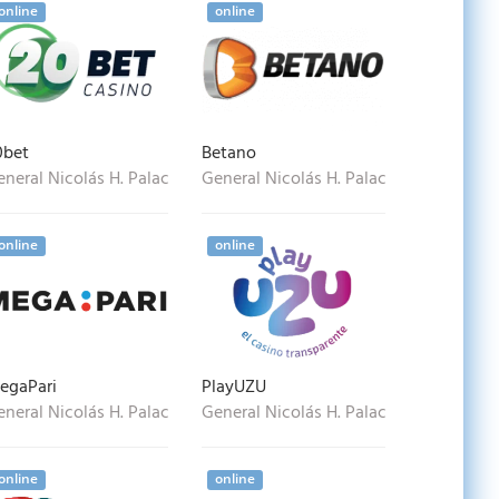
online
online
0bet
Betano
neral Nicolás H. Palacios
General Nicolás H. Palacios
online
online
egaPari
PlayUZU
neral Nicolás H. Palacios
General Nicolás H. Palacios
online
online