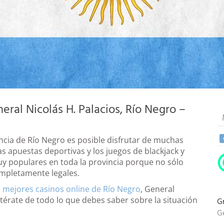
eral Nicolás H. Palacios, Río Negro –
incia de Río Negro es posible disfrutar de muchas
as apuestas deportivas y los juegos de blackjack y
 populares en toda la provincia porque no sólo
mpletamente legales.
 mejores casinos online de Río Negro
, General
Entérate de todo lo que debes saber sobre la situación
G
Ge