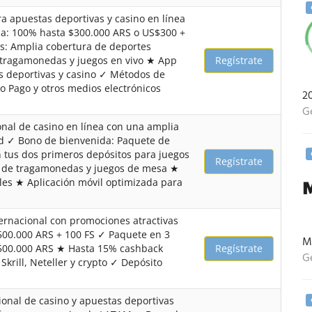
a apuestas deportivas y casino en línea
da: 100% hasta $300.000 ARS o US$300 +
as: Amplia cobertura de deportes
 tragamonedas y juegos en vivo ★ App
Regístrate
s deportivas y casino ✓ Métodos de
 Pago y otros medios electrónicos
2
Ge
nal de casino en línea con una amplia
dad ✓ Bono de bienvenida: Paquete de
n tus dos primeros depósitos para juegos
Regístrate
ón de tragamonedas y juegos de mesa ★
les ★ Aplicación móvil optimizada para
ernacional con promociones atractivas
500.000 ARS + 100 FS ✓ Paquete en 3
M
.500.000 ARS ★ Hasta 15% cashback
Regístrate
Ge
Skrill, Neteller y crypto ✓ Depósito
onal de casino y apuestas deportivas