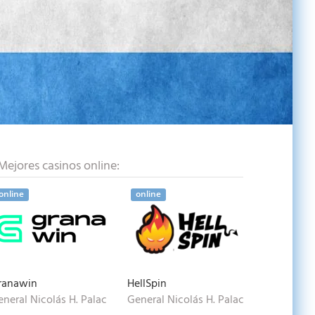
Mejores casinos online:
online
online
ranawin
HellSpin
neral Nicolás H. Palacios
General Nicolás H. Palacios