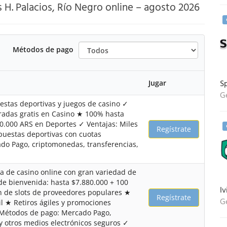
 H. Palacios, Río Negro online – agosto 2026
Métodos de pago
S
Jugar
Ge
stas deportivas y juegos de casino ✓
radas gratis en Casino ★ 100% hasta
0.000 ARS en Deportes ✓ Ventajas: Miles
Regístrate
uestas deportivas con cuotas
do Pago, criptomonedas, transferencias,
 de casino online con gran variedad de
e bienvenida: hasta $7.880.000 + 100
Iv
ón de slots de proveedores populares ★
Regístrate
Ge
l ★ Retiros ágiles y promociones
 Métodos de pago: Mercado Pago,
s y otros medios electrónicos seguros ✓