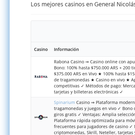
Los mejores casinos en General Nicolás
Casino
Información
Rabona Casino ⇒ Casino online con apue
Bono: 100% hasta $750.000 ARS + 200 ti
$375.000 ARS en Vivo ★ 100% hasta $15
de tragamonedas ★ Casino en vivo ★ Ap
competitivas ✓ Métodos de pago: Merca
tarjetas y billeteras electrónicas ✓
Spinarium
Casino ⇒ Plataforma moderna
tragamonedas y juegos en vivo ✓ Bono d
giros gratis ✓ Ventajas: Amplia selecci
Plataforma rápida optimizada para móvi
frecuentes para jugadores de casino ✓
criptomonedas, Skrill, Neteller, tarjeta