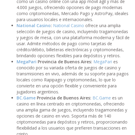
como un casino online con una app móvil ágil y más de
4.000 juegos, ofreciendo opciones de pago modernas
como criptomonedas, Mercado Pago y AstroPay, ideales
para usuarios locales e internacionales.
National Casino
:
National Casino
ofrece una amplia
selección de juegos de casino, incluyendo tragamonedas
y juegos de mesa, con una plataforma moderna y fácil de
usar. Admite métodos de pago como tarjetas de
crédito/débito, billeteras electrónicas y criptomonedas,
brindando opciones flexibles para depósitos y retiros.
MegaPari
Provincia de Buenos Aires:
MegaPari
es
conocido por su variada oferta de juegos de casino y
transmisiones en vivo, además de su soporte para pagos
locales como Rapipago y criptomonedas, lo que lo
convierte en una opción flexible y conveniente para
jugadores argentinos.
BC.Game
Provincia de Buenos Aires:
BC.Game
es un
casino en línea centrado en criptomonedas, ofreciendo
una amplia gama de juegos, incluyendo tragamonedas y
opciones de casino en vivo. Soporta más de 140
criptomonedas para depósitos y retiros, proporcionando
flexibilidad a los usuarios que prefieren transacciones en
cripto.