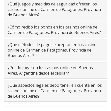
¿Qué juegos y medidas de seguridad ofrecen los
casinos online de Carmen de Patagones, Provincia
de Buenos Aires?
¿Cómo recibo los bonos en los casinos online de
Carmen de Patagones, Provincia de Buenos Aires?
¿Qué métodos de pago se aceptan en los casinos
online de Carmen de Patagones, Provincia de
Buenos Aires?
¿Puedo jugar en los casinos online en Buenos
Aires, Argentina desde el celular?
¿Qué aspectos legales debo tener en cuenta en los
casinos online de Carmen de Patagones, Provincia
de Buenos Aires?