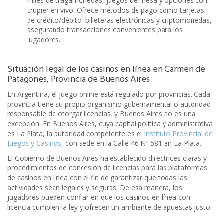
miles de tragamonedas, juegos de mesa y opciones con
crupier en vivo. Ofrece métodos de pago como tarjetas
de crédito/débito, billeteras electrónicas y criptomonedas,
asegurando transacciones convenientes para los
jugadores.
Situación legal de los casinos en línea en Carmen de
Patagones, Provincia de Buenos Aires
En Argentina, el juego online está regulado por provincias. Cada
provincia tiene su propio organismo gubernamental o autoridad
responsable de otorgar licencias, y Buenos Aires no es una
excepción. En Buenos Aires, cuya capital política y administrativa
es La Plata, la autoridad competente es el
Instituto Provincial de
Juegos y Casinos
, con sede en la Calle 46 Nº 581 en La Plata.
El Gobierno de Buenos Aires ha establecido directrices claras y
procedimientos de concesión de licencias para las plataformas
de casinos en línea con el fin de garantizar que todas las
actividades sean legales y seguras. De esa manera, los
jugadores pueden confiar en que los casinos en línea con
licencia cumplen la ley y ofrecen un ambiente de apuestas justo.