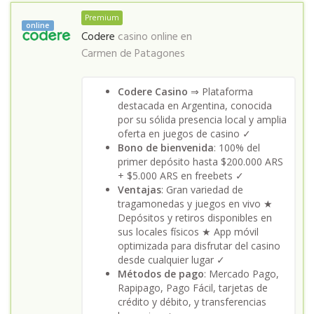
Premium
online
Codere
casino online en
Carmen de Patagones
Codere Casino
⇒ Plataforma
destacada en Argentina, conocida
por su sólida presencia local y amplia
oferta en juegos de casino ✓
Bono de bienvenida
: 100% del
primer depósito hasta $200.000 ARS
+ $5.000 ARS en freebets ✓
Ventajas
: Gran variedad de
tragamonedas y juegos en vivo ★
Depósitos y retiros disponibles en
sus locales físicos ★ App móvil
optimizada para disfrutar del casino
desde cualquier lugar ✓
Métodos de pago
: Mercado Pago,
Rapipago, Pago Fácil, tarjetas de
crédito y débito, y transferencias