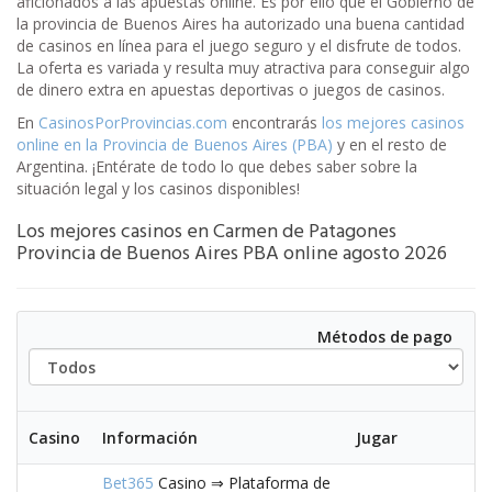
aficionados a las apuestas online. Es por ello que el Gobierno de
la provincia de Buenos Aires ha autorizado una buena cantidad
de casinos en línea para el juego seguro y el disfrute de todos.
La oferta es variada y resulta muy atractiva para conseguir algo
de dinero extra en apuestas deportivas o juegos de casinos.
En
CasinosPorProvincias.com
encontrarás
los mejores casinos
online en la Provincia de Buenos Aires (PBA)
y en el resto de
Argentina. ¡Entérate de todo lo que debes saber sobre la
situación legal y los casinos disponibles!
Los mejores casinos en Carmen de Patagones
Provincia de Buenos Aires PBA online agosto 2026
Métodos de pago
Casino
Información
Jugar
Bet365
Casino ⇒ Plataforma de