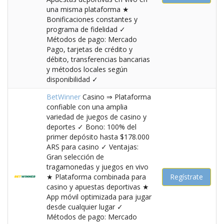
una misma plataforma ★
Bonificaciones constantes y
programa de fidelidad ✓
Métodos de pago: Mercado
Pago, tarjetas de crédito y
débito, transferencias bancarias
y métodos locales según
disponibilidad ✓
BetWinner
Casino ⇒ Plataforma
confiable con una amplia
variedad de juegos de casino y
deportes ✓ Bono: 100% del
primer depósito hasta $178.000
ARS para casino ✓ Ventajas:
Gran selección de
tragamonedas y juegos en vivo
★ Plataforma combinada para
Regístrate
casino y apuestas deportivas ★
App móvil optimizada para jugar
desde cualquier lugar ✓
Métodos de pago: Mercado