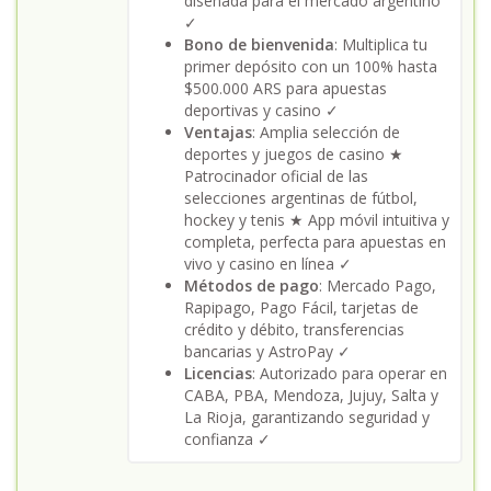
diseñada para el mercado argentino
✓
Bono de bienvenida
: Multiplica tu
primer depósito con un 100% hasta
$500.000 ARS para apuestas
deportivas y casino ✓
Ventajas
: Amplia selección de
deportes y juegos de casino ★
Patrocinador oficial de las
selecciones argentinas de fútbol,
hockey y tenis ★ App móvil intuitiva y
completa, perfecta para apuestas en
vivo y casino en línea ✓
Métodos de pago
: Mercado Pago,
Rapipago, Pago Fácil, tarjetas de
crédito y débito, transferencias
bancarias y AstroPay ✓
Licencias
: Autorizado para operar en
CABA, PBA, Mendoza, Jujuy, Salta y
La Rioja, garantizando seguridad y
confianza ✓