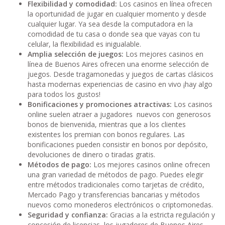
Flexibilidad y comodidad:
Los casinos en línea ofrecen
la oportunidad de jugar en cualquier momento y desde
cualquier lugar. Ya sea desde la computadora en la
comodidad de tu casa o donde sea que vayas con tu
celular, la flexibilidad es inigualable.
Amplia selección de juegos:
Los mejores casinos en
línea de Buenos Aires ofrecen una enorme selección de
juegos. Desde tragamonedas y juegos de cartas clásicos
hasta modernas experiencias de casino en vivo ¡hay algo
para todos los gustos!
Bonificaciones y promociones atractivas:
Los casinos
online suelen atraer a jugadores nuevos con generosos
bonos de bienvenida, mientras que a los clientes
existentes los premian con bonos regulares. Las
bonificaciones pueden consistir en bonos por depósito,
devoluciones de dinero o tiradas gratis.
Métodos de pago:
Los mejores casinos online ofrecen
una gran variedad de métodos de pago. Puedes elegir
entre métodos tradicionales como tarjetas de crédito,
Mercado Pago y transferencias bancarias y métodos
nuevos como monederos electrónicos o criptomonedas.
Seguridad y confianza:
Gracias a la estricta regulación y
concesión de licencias, los jugadores de Buenos Aires