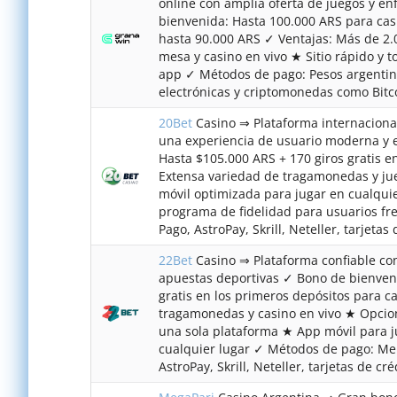
online con amplia oferta de juegos y 
bienvenida: Hasta 100.000 ARS para cas
hasta 90.000 ARS ✓ Ventajas: Más de 2
mesa y casino en vivo ★ Sitio rápido y 
app ✓ Métodos de pago: Pesos argentinos
electrónicas y criptomonedas como Bitc
20Bet
Casino ⇒ Plataforma internacional
una experiencia de usuario moderna y 
Hasta $105.000 ARS + 170 giros gratis e
Extensa variedad de tragamonedas y ju
móvil optimizada para jugar en cualqu
programa de fidelidad para usuarios f
Pago, AstroPay, Skrill, Neteller, tarjeta
22Bet
Casino ⇒ Plataforma confiable con
apuestas deportivas ✓ Bono de bienveni
gratis en los primeros depósitos para c
tragamonedas y casino en vivo ★ Opcion
una sola plataforma ★ App móvil para 
cualquier lugar ✓ Métodos de pago: Mer
AstroPay, Skrill, Neteller, tarjetas de c