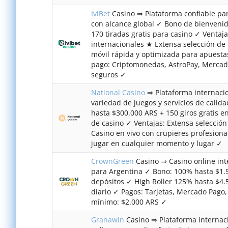
IviBet
Casino ⇒ Plataforma confiable par
con alcance global ✓ Bono de bienveni
170 tiradas gratis para casino ✓ Ventaj
internacionales ★ Extensa selección de
móvil rápida y optimizada para apuesta
pago: Criptomonedas, AstroPay, Mercado
seguros ✓
National Casino
⇒ Plataforma internacio
variedad de juegos y servicios de cali
hasta $300.000 ARS + 150 giros gratis e
de casino ✓ Ventajas: Extensa selecci
Casino en vivo con crupieres profesiona
jugar en cualquier momento y lugar ✓
CrownGreen
Casino ⇒ Casino online int
para Argentina ✓ Bono: 100% hasta $1.
depósitos ✓ High Roller 125% hasta $4
diario ✓ Pagos: Tarjetas, Mercado Pago, 
mínimo: $2.000 ARS ✓
Granawin
Casino ⇒ Plataforma internaci