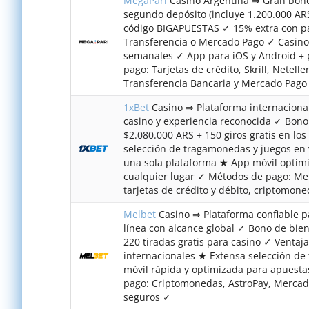
MegaPari
Casino Argentina ⇒ Gran bono
segundo depósito (incluye 1.200.000 ARS
código BIGAPUESTAS ✓ 15% extra con pa
Transferencia o Mercado Pago ✓ Casino
semanales ✓ App para iOS y Android + 
pago: Tarjetas de crédito, Skrill, Netell
Transferencia Bancaria y Mercado Pago
1xBet
Casino ⇒ Plataforma internacional
casino y experiencia reconocida ✓ Bono
$2.080.000 ARS + 150 giros gratis en lo
selección de tragamonedas y juegos en 
una sola plataforma ★ App móvil optimi
cualquier lugar ✓ Métodos de pago: Mer
tarjetas de crédito y débito, criptomoned
Melbet
Casino ⇒ Plataforma confiable p
línea con alcance global ✓ Bono de bie
220 tiradas gratis para casino ✓ Ventaj
internacionales ★ Extensa selección de
móvil rápida y optimizada para apuesta
pago: Criptomonedas, AstroPay, Mercado
seguros ✓