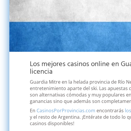
Los mejores casinos online en Gu
licencia
Guardia Mitre en la helada provincia de Río 
entretenimiento aparte del ski. Las apuestas 
son alternativas cómodas y muy populares en
ganancias sino que además son completament
En
CasinosPorProvincias.com
encontrarás
los
y el resto de Argentina. ¡Entérate de todo lo 
casinos disponibles!