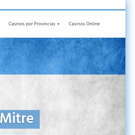
Casinos por Provincias
Casinos Online
Mitre