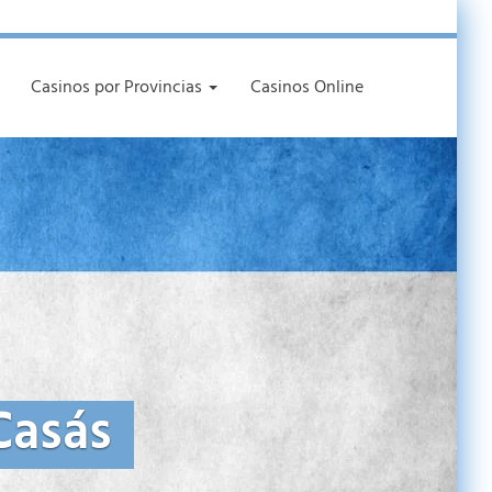
Casinos por Provincias
Casinos Online
Casás