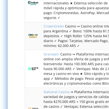
internacionales ★ Extensa selección de
móvil rápida y optimizada para apuesta
pago: Criptomonedas, AstroPay, Mercado
seguros ✓
CrownGreen
Casino ⇒ Casino online int
para Argentina ✓ Bono: 100% hasta $1.
depósitos ✓ High Roller 125% hasta $4
diario ✓ Pagos: Tarjetas, Mercado Pago, 
mínimo: $2.000 ARS ✓
Granawin
Casino ⇒ Plataforma internaci
online con amplia oferta de juegos y 
bienvenida: Hasta 100.000 ARS para cas
hasta 90.000 ARS ✓ Ventajas: Más de 2
mesa y casino en vivo ★ Sitio rápido y 
app ✓ Métodos de pago: Pesos argentinos
electrónicas y criptomonedas como Bitc
National Casino
⇒ Plataforma internacio
variedad de juegos y servicios de cali
hasta $270.000 ARS + 150 giros gratis e
de casino ✓ Ventajas: Extensa selecci