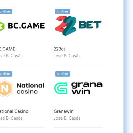
online
online
C.GAME
22Bet
sé B. Casás
José B. Casás
online
online
ational Casino
Granawin
sé B. Casás
José B. Casás