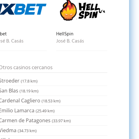
xbet
HellSpin
sé B. Casás
José B. Casás
Otros casinos cercanos
Stroeder
(17.8 km)
San Blas
(18.19 km)
Cardenal Cagliero
(18.53 km)
Emilio Lamarca
(25.49 km)
Carmen de Patagones
(33.97 km)
Viedma
(34.73 km)