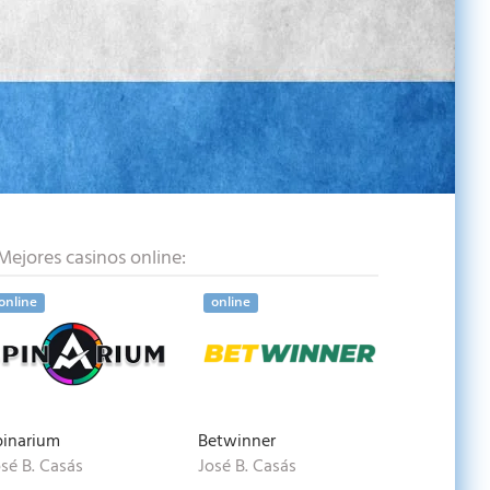
Mejores casinos online:
online
online
pinarium
Betwinner
sé B. Casás
José B. Casás