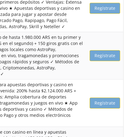
s primeros depósitos ✓ Ventajas: Extensa
vivo ★ Apuestas deportivas y casino en
Regístrate
zada para jugar y apostar desde
cado Pago, Rapipago, Pago Fácil,
as, AstroPay, Skrill y Neteller ✓
 de hasta 1.980.000 ARS en tu primer y
 en el segundo) + 150 giros gratis con el
gos locales como AstroPay,
 en vivo, tragamonedas y promociones
Regístrate
pagos rápidos y seguros ✓ Métodos de
er, Criptomonedas, AstroPay,
 ✓
ara apuestas deportivas y casino en
nvenida: 200% hasta $2.124.000 ARS +
as: Amplia cobertura de deportes
 tragamonedas y juegos en vivo ★ App
Regístrate
s deportivas y casino ✓ Métodos de
 Pago y otros medios electrónicos
 con casino en línea y apuestas