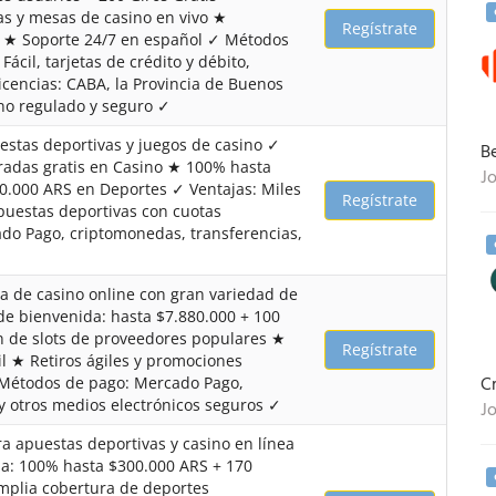
s y mesas de casino en vivo ★
Regístrate
l ★ Soporte 24/7 en español ✓ Métodos
cil, tarjetas de crédito y débito,
icencias: CABA, la Provincia de Buenos
no regulado y seguro ✓
stas deportivas y juegos de casino ✓
B
radas gratis en Casino ★ 100% hasta
Jo
0.000 ARS en Deportes ✓ Ventajas: Miles
Regístrate
uestas deportivas con cuotas
do Pago, criptomonedas, transferencias,
 de casino online con gran variedad de
e bienvenida: hasta $7.880.000 + 100
ón de slots de proveedores populares ★
Regístrate
l ★ Retiros ágiles y promociones
C
 Métodos de pago: Mercado Pago,
s y otros medios electrónicos seguros ✓
Jo
a apuestas deportivas y casino en línea
da: 100% hasta $300.000 ARS + 170
Amplia cobertura de deportes