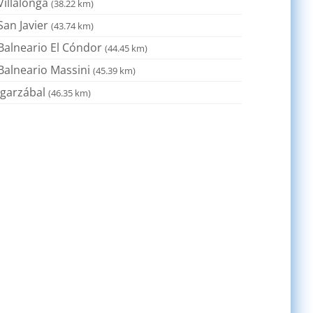
Villalonga
(38.22 km)
San Javier
(43.74 km)
Balneario El Cóndor
(44.45 km)
Balneario Massini
(45.39 km)
Igarzábal
(46.35 km)