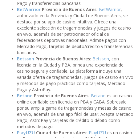
Pago y transferencias bancarias.
BetWarrior
Provincia de Buenos Aires:
BetWarrior
,
autorizado en la Provincia y Ciudad de Buenos Aires, se
destaca por su app de casino intuitiva. Ofrece una
excelente selección de tragamonedas y juegos de casino
en vivo, además de ser patrocinador oficial de
federaciones deportivas nacionales. Admite pagos con
Mercado Pago, tarjetas de débito/crédito y transferencias
bancarias.
Betsson
Provincia de Buenos Aires:
Betsson
, con
licencia en la Ciudad y PBA, brinda una experiencia de
casino segura y confiable. La plataforma incluye una
variada oferta de tragamonedas, juegos de casino en vivo
y métodos de pago prácticos como tarjetas, Mercado
Pago y AstroPay.
Betano
Provincia de Buenos Aires:
Betano
es un casino
online confiable con licencia en PBA y CABA. Sobresale
por su amplia gama de tragamonedas y mesas de casino
en vivo, además de una app fácil de usar. Acepta Mercado
Pago, AstroPay y tarjetas de crédito o débito como
métodos de pago.
PlayUZU
Ciudad de Buenos Aires:
PlayUZU
es un casino