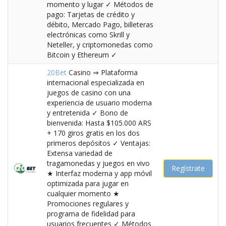
momento y lugar ✓ Métodos de
pago: Tarjetas de crédito y
débito, Mercado Pago, billeteras
electrónicas como Skrill y
Neteller, y criptomonedas como
Bitcoin y Ethereum ✓
20Bet
Casino ⇒ Plataforma
internacional especializada en
juegos de casino con una
experiencia de usuario moderna
y entretenida ✓ Bono de
bienvenida: Hasta $105.000 ARS
+ 170 giros gratis en los dos
primeros depósitos ✓ Ventajas:
Extensa variedad de
tragamonedas y juegos en vivo
Regístrate
★ Interfaz moderna y app móvil
optimizada para jugar en
cualquier momento ★
Promociones regulares y
programa de fidelidad para
usuarios frecuentes ✓ Métodos