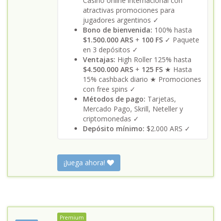
Casino online internacional con
atractivas promociones para
jugadores argentinos ✓
Bono de bienvenida:
100% hasta
$1.500.000 ARS
+
100 FS
✓ Paquete
en 3 depósitos ✓
Ventajas:
High Roller 125% hasta
$4.500.000 ARS
+
125 FS
★ Hasta
15% cashback diario ★ Promociones
con free spins ✓
Métodos de pago:
Tarjetas,
Mercado Pago, Skrill, Neteller y
criptomonedas ✓
Depósito mínimo:
$2.000 ARS ✓
¡Juega ahora!
Premium