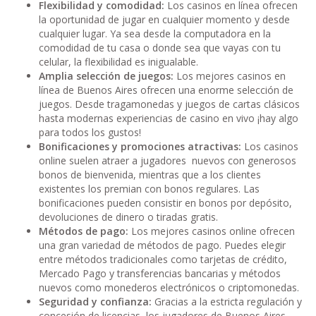
Flexibilidad y comodidad:
Los casinos en línea ofrecen
la oportunidad de jugar en cualquier momento y desde
cualquier lugar. Ya sea desde la computadora en la
comodidad de tu casa o donde sea que vayas con tu
celular, la flexibilidad es inigualable.
Amplia selección de juegos:
Los mejores casinos en
línea de Buenos Aires ofrecen una enorme selección de
juegos. Desde tragamonedas y juegos de cartas clásicos
hasta modernas experiencias de casino en vivo ¡hay algo
para todos los gustos!
Bonificaciones y promociones atractivas:
Los casinos
online suelen atraer a jugadores nuevos con generosos
bonos de bienvenida, mientras que a los clientes
existentes los premian con bonos regulares. Las
bonificaciones pueden consistir en bonos por depósito,
devoluciones de dinero o tiradas gratis.
Métodos de pago:
Los mejores casinos online ofrecen
una gran variedad de métodos de pago. Puedes elegir
entre métodos tradicionales como tarjetas de crédito,
Mercado Pago y transferencias bancarias y métodos
nuevos como monederos electrónicos o criptomonedas.
Seguridad y confianza:
Gracias a la estricta regulación y
concesión de licencias, los jugadores de Buenos Aires