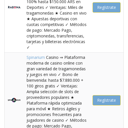
100% hasta $150.000 ARS en
Deportes ✓ Ventajas: Miles de
Regístrate
tragamonedas ★ Casino en vivo
★ Apuestas deportivas con
cuotas competitivas ✓ Métodos
de pago: Mercado Pago,
criptomonedas, transferencias,
tarjetas y billeteras electrónicas
✓
Spinarium
Casino ⇒ Plataforma
moderna de casino online con
gran variedad de tragamonedas
y juegos en vivo ✓ Bono de
bienvenida: hasta $7.880.000 +
100 giros gratis ✓ Ventajas:
Amplia selección de slots de
proveedores populares ★
Regístrate
Plataforma rápida optimizada
para móvil ★ Retiros ágiles y
promociones frecuentes para
jugadores de casino ✓ Métodos
de pago: Mercado Pago,