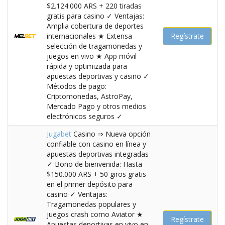
$2.124.000 ARS + 220 tiradas
gratis para casino ✓ Ventajas:
Amplia cobertura de deportes
internacionales ★ Extensa
Regístrate
selección de tragamonedas y
juegos en vivo ★ App móvil
rápida y optimizada para
apuestas deportivas y casino ✓
Métodos de pago:
Criptomonedas, AstroPay,
Mercado Pago y otros medios
electrónicos seguros ✓
Jugabet
Casino ⇒ Nueva opción
confiable con casino en línea y
apuestas deportivas integradas
✓ Bono de bienvenida: Hasta
$150.000 ARS + 50 giros gratis
en el primer depósito para
casino ✓ Ventajas:
Tragamonedas populares y
juegos crash como Aviator ★
Regístrate
Apuestas deportivas en vivo en