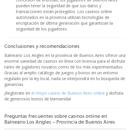
pueden tener la seguridad de que sus datos y
transacciones están protegidos. Los casinos online
autorizados en la provincia utilizan tecnologías de
encriptación de última generación que garantizan la
seguridad de los jugadores.
Conclusiones y recomendaciones
Balneario Los Angles en la provincia de Buenos Aires ofrece una
enorme variedad de casinos en línea con licencia para el disfrute
tanto de jugadores novatos como de los más experimentados.
Gracias al amplio catálogo de juegos y bonos en un entorno
regulado por la ley local, nada se interpondrá en tu búsqueda de
ganancias.
¡Regístrate en
el mejor casino de Buenos Aires online
y disfruta
de generosos bonos de bienvenida!
Preguntas frecuentes sobre casinos online en
Balneario Los Angles – Provincia de Buenos Aires