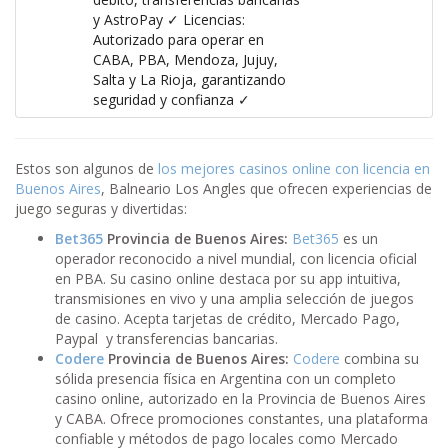
y AstroPay ✓ Licencias:
Autorizado para operar en
CABA, PBA, Mendoza, Jujuy,
Salta y La Rioja, garantizando
seguridad y confianza ✓
Estos son algunos de
los mejores casinos online con licencia en
Buenos Aires
, Balneario Los Angles que ofrecen experiencias de
juego seguras y divertidas:
Bet365
Provincia de Buenos Aires:
Bet365
es un
operador reconocido a nivel mundial, con licencia oficial
en PBA. Su casino online destaca por su app intuitiva,
transmisiones en vivo y una amplia selección de juegos
de casino. Acepta tarjetas de crédito, Mercado Pago,
Paypal y transferencias bancarias.
Codere
Provincia de Buenos Aires:
Codere
combina su
sólida presencia física en Argentina con un completo
casino online, autorizado en la Provincia de Buenos Aires
y CABA. Ofrece promociones constantes, una plataforma
confiable y métodos de pago locales como Mercado