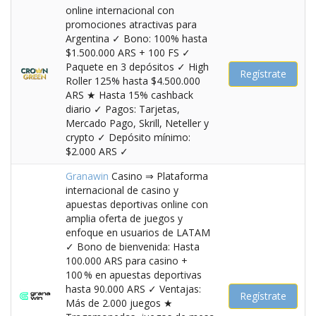
online internacional con
promociones atractivas para
Argentina ✓ Bono: 100% hasta
$1.500.000 ARS + 100 FS ✓
Paquete en 3 depósitos ✓ High
Regístrate
Roller 125% hasta $4.500.000
ARS ★ Hasta 15% cashback
diario ✓ Pagos: Tarjetas,
Mercado Pago, Skrill, Neteller y
crypto ✓ Depósito mínimo:
$2.000 ARS ✓
Granawin
Casino ⇒ Plataforma
internacional de casino y
apuestas deportivas online con
amplia oferta de juegos y
enfoque en usuarios de LATAM
✓ Bono de bienvenida: Hasta
100.000 ARS para casino +
100 % en apuestas deportivas
hasta 90.000 ARS ✓ Ventajas:
Regístrate
Más de 2.000 juegos ★