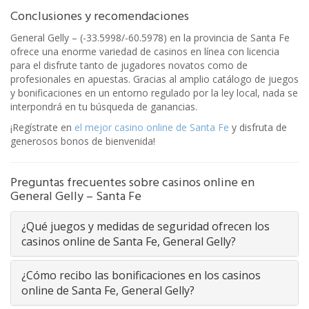
Conclusiones y recomendaciones
General Gelly – (-33.5998/-60.5978) en la provincia de Santa Fe
ofrece una enorme variedad de casinos en línea con licencia
para el disfrute tanto de jugadores novatos como de
profesionales en apuestas. Gracias al amplio catálogo de juegos
y bonificaciones en un entorno regulado por la ley local, nada se
interpondrá en tu búsqueda de ganancias.
¡Regístrate en
el mejor casino online de Santa Fe
y disfruta de
generosos bonos de bienvenida!
Preguntas frecuentes sobre casinos online en
General Gelly – Santa Fe
¿Qué juegos y medidas de seguridad ofrecen los
casinos online de Santa Fe, General Gelly?
¿Cómo recibo las bonificaciones en los casinos
online de Santa Fe, General Gelly?