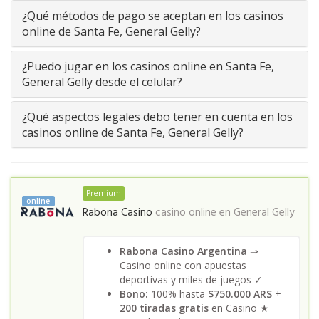
¿Qué métodos de pago se aceptan en los casinos
online de Santa Fe, General Gelly?
¿Puedo jugar en los casinos online en Santa Fe,
General Gelly desde el celular?
¿Qué aspectos legales debo tener en cuenta en los
casinos online de Santa Fe, General Gelly?
Premium
online
Rabona Casino
casino online en
General Gelly
Rabona Casino Argentina
⇒
Casino online con apuestas
deportivas y miles de juegos ✓
Bono:
100% hasta
$750.000 ARS
+
200 tiradas gratis
en Casino ★