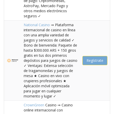
de pago: Criptomonedas,
AstroPay, Mercado Pago y
otros medios electrónicos
seguros ✓
National Casino
⇒ Plataforma
internacional de casino en línea
con una amplia variedad de
juegos y servicios de calidad ✓
Bono de bienvenida: Paquete de
hasta $300.000 ARS + 150 giros
gratis en tus dos primeros
depósitos para juegos de casino
Regístrate
✓ Ventajas: Extensa selección
de tragamonedas y juegos de
mesa ★ Casino en vivo con
crupieres profesionales ★
Aplicación móvil optimizada
para jugar en cualquier
momento y lugar ✓
CrownGreen
Casino ⇒ Casino
online internacional con