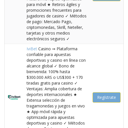
para móvil ★ Retiros ágiles y
promociones frecuentes para
jugadores de casino ✓ Métodos
de pago: Mercado Pago,
criptomonedas, Skrill, Neteller,
tarjetas y otros medios
electrónicos seguros ✓
IviBet
Casino ⇒ Plataforma
confiable para apuestas
deportivas y casino en línea con
alcance global ✓ Bono de
bienvenida: 100% hasta
$300.000 ARS o US$300 + 170
tiradas gratis para casino ✓
Ventajas: Amplia cobertura de
deportes internacionales ★
Regístrate
Extensa selección de
tragamonedas y juegos en vivo
★ App móvil rápida y
optimizada para apuestas
deportivas y casino ✓ Métodos