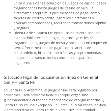
única y una extensa colección de juegos de casino, desde
tragamonedas hasta juegos de casino en vivo. La
plataforma acepta múltiples métodos de pago, como
tarjetas de crédito/débito, billeteras electrónicas y
diversas criptomonedas, facilitando transacciones rápidas
y seguras.
Bizzo Casino Santa Fe:
Bizzo Casino cuenta con una
extensa biblioteca de juegos, que incluye miles de
tragamonedas, juegos de mesa y opciones con crupier en
vivo. Ofrece métodos de pago como tarjetas de
crédito/débito, billeteras electrónicas y criptomonedas,
asegurando transacciones convenientes para los
jugadores.
Situación legal de los casinos en línea en General
Gelly – Santa Fe
En Santa Fe o Argentina, el juego online está regulado por
provincias. Cada provincia tiene su propio organismo
gubernamental o autoridad responsable de otorgar licencias, y
Santa Fe no es una excepción. En Santa Fe, cuya capital política
y administrativa es Santa Fe de la Vera Cruz, la autoridad