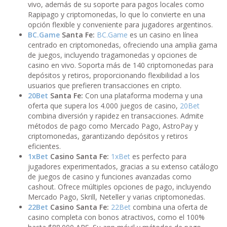
vivo, además de su soporte para pagos locales como
Rapipago y criptomonedas, lo que lo convierte en una
opción flexible y conveniente para jugadores argentinos.
BC.Game
Santa Fe:
BC.Game
es un casino en línea
centrado en criptomonedas, ofreciendo una amplia gama
de juegos, incluyendo tragamonedas y opciones de
casino en vivo. Soporta más de 140 criptomonedas para
depósitos y retiros, proporcionando flexibilidad a los
usuarios que prefieren transacciones en cripto.
20Bet
Santa Fe:
Con una plataforma moderna y una
oferta que supera los 4.000 juegos de casino,
20Bet
combina diversión y rapidez en transacciones. Admite
métodos de pago como Mercado Pago, AstroPay y
criptomonedas, garantizando depósitos y retiros
eficientes.
1xBet
Casino Santa Fe:
1xBet
es perfecto para
jugadores experimentados, gracias a su extenso catálogo
de juegos de casino y funciones avanzadas como
cashout. Ofrece múltiples opciones de pago, incluyendo
Mercado Pago, Skrill, Neteller y varias criptomonedas.
22Bet
Casino Santa Fe:
22Bet
combina una oferta de
casino completa con bonos atractivos, como el 100%