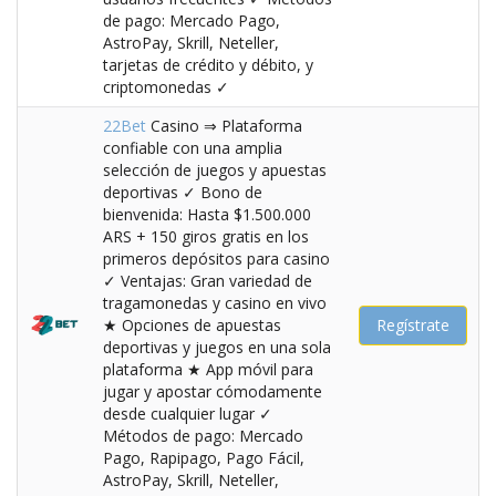
de pago: Mercado Pago,
AstroPay, Skrill, Neteller,
tarjetas de crédito y débito, y
criptomonedas ✓
22Bet
Casino ⇒ Plataforma
confiable con una amplia
selección de juegos y apuestas
deportivas ✓ Bono de
bienvenida: Hasta $1.500.000
ARS + 150 giros gratis en los
primeros depósitos para casino
✓ Ventajas: Gran variedad de
tragamonedas y casino en vivo
★ Opciones de apuestas
Regístrate
deportivas y juegos en una sola
plataforma ★ App móvil para
jugar y apostar cómodamente
desde cualquier lugar ✓
Métodos de pago: Mercado
Pago, Rapipago, Pago Fácil,
AstroPay, Skrill, Neteller,