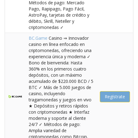
Métodos de pago: Mercado
Pago, Rapipago, Pago Fácil,
AstroPay, tarjetas de crédito y
débito, Skrill, Neteller y
criptomonedas ✓
BC.Game
Casino ⇒ Innovador
casino en línea enfocado en
criptomonedas, ofreciendo una
experiencia única y moderna ✓
Bono de bienvenida: Hasta
360% en los primeros cuatro
depósitos, con un máximo
acumulado de $220.000 BCD / 5
BTC ✓ Más de 5.000 juegos de
casino, incluyendo
Regístrate
tragamonedas y juegos en vivo
★ Depósitos y retiros rápidos
con criptomonedas ★ Interfaz
moderna y soporte al cliente
24/7 ✓ Métodos de pago:
Amplia variedad de
criptomonedas como Bitcoin,