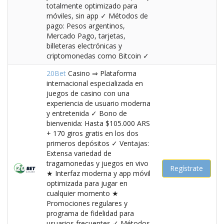
totalmente optimizado para
móviles, sin app ✓ Métodos de
pago: Pesos argentinos,
Mercado Pago, tarjetas,
billeteras electrónicas y
criptomonedas como Bitcoin ✓
20Bet
Casino ⇒ Plataforma
internacional especializada en
juegos de casino con una
experiencia de usuario moderna
y entretenida ✓ Bono de
bienvenida: Hasta $105.000 ARS
+ 170 giros gratis en los dos
primeros depósitos ✓ Ventajas:
Extensa variedad de
tragamonedas y juegos en vivo
Regístrate
★ Interfaz moderna y app móvil
optimizada para jugar en
cualquier momento ★
Promociones regulares y
programa de fidelidad para
usuarios frecuentes ✓ Métodos