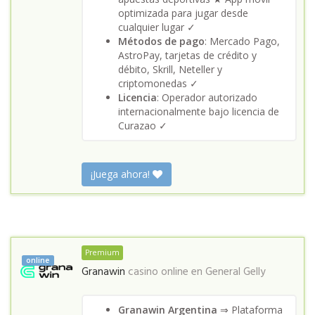
optimizada para jugar desde
cualquier lugar ✓
Métodos de pago
: Mercado Pago,
AstroPay, tarjetas de crédito y
débito, Skrill, Neteller y
criptomonedas ✓
Licencia
: Operador autorizado
internacionalmente bajo licencia de
Curazao ✓
¡Juega ahora!
Premium
online
Granawin
casino online en
General Gelly
Granawin Argentina
⇒ Plataforma