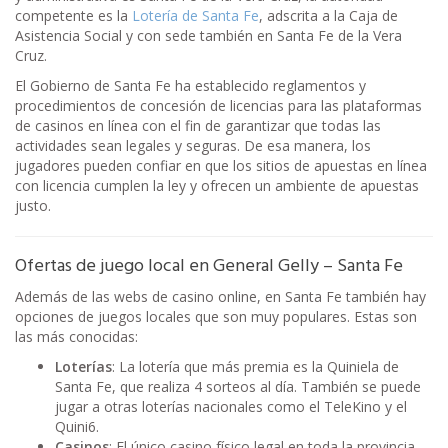
competente es la
Lotería de Santa Fe
, adscrita a la Caja de
Asistencia Social y con sede también en Santa Fe de la Vera
Cruz.
El Gobierno de Santa Fe ha establecido reglamentos y
procedimientos de concesión de licencias para las plataformas
de casinos en línea con el fin de garantizar que todas las
actividades sean legales y seguras. De esa manera, los
jugadores pueden confiar en que los sitios de apuestas en línea
con licencia cumplen la ley y ofrecen un ambiente de apuestas
justo.
Ofertas de juego local en General Gelly – Santa Fe
Además de las webs de casino online, en Santa Fe también hay
opciones de juegos locales que son muy populares. Estas son
las más conocidas:
Loterías
: La lotería que más premia es la Quiniela de
Santa Fe, que realiza 4 sorteos al día. También se puede
jugar a otras loterías nacionales como el TeleKino y el
Quini6.
Casinos
: El único casino físico legal en toda la provincia