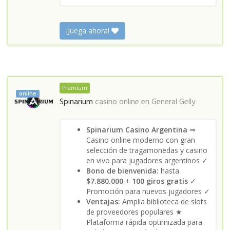
¡Juega ahora!
Premium
online
Spinarium
casino online en
General Gelly
Spinarium Casino Argentina
⇒
Casino online moderno con gran
selección de tragamonedas y casino
en vivo para jugadores argentinos ✓
Bono de bienvenida:
hasta
$7.880.000
+
100 giros gratis
✓
Promoción para nuevos jugadores ✓
Ventajas:
Amplia biblioteca de slots
de proveedores populares ★
Plataforma rápida optimizada para