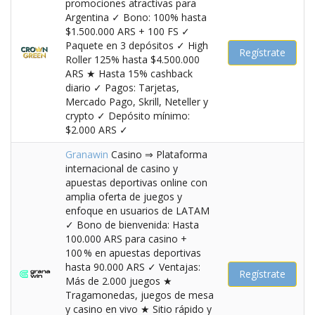
promociones atractivas para
Argentina ✓ Bono: 100% hasta
$1.500.000 ARS + 100 FS ✓
Paquete en 3 depósitos ✓ High
Regístrate
Roller 125% hasta $4.500.000
ARS ★ Hasta 15% cashback
diario ✓ Pagos: Tarjetas,
Mercado Pago, Skrill, Neteller y
crypto ✓ Depósito mínimo:
$2.000 ARS ✓
Granawin
Casino ⇒ Plataforma
internacional de casino y
apuestas deportivas online con
amplia oferta de juegos y
enfoque en usuarios de LATAM
✓ Bono de bienvenida: Hasta
100.000 ARS para casino +
100 % en apuestas deportivas
hasta 90.000 ARS ✓ Ventajas:
Regístrate
Más de 2.000 juegos ★
Tragamonedas, juegos de mesa
y casino en vivo ★ Sitio rápido y