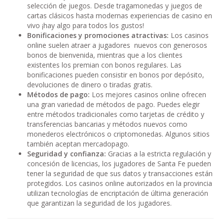
selección de juegos. Desde tragamonedas y juegos de
cartas clásicos hasta modernas experiencias de casino en
vivo ¡hay algo para todos los gustos!
Bonificaciones y promociones atractivas:
Los casinos
online suelen atraer a jugadores nuevos con generosos
bonos de bienvenida, mientras que a los clientes
existentes los premian con bonos regulares. Las
bonificaciones pueden consistir en bonos por depósito,
devoluciones de dinero o tiradas gratis.
Métodos de pago:
Los mejores casinos online ofrecen
una gran variedad de métodos de pago. Puedes elegir
entre métodos tradicionales como tarjetas de crédito y
transferencias bancarias y métodos nuevos como
monederos electrónicos o criptomonedas. Algunos sitios
también aceptan mercadopago.
Seguridad y confianza:
Gracias a la estricta regulación y
concesión de licencias, los jugadores de Santa Fe pueden
tener la seguridad de que sus datos y transacciones están
protegidos. Los casinos online autorizados en la provincia
utilizan tecnologías de encriptación de última generación
que garantizan la seguridad de los jugadores.