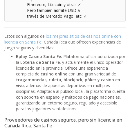
Ethereum, Litecoin y otras ✓
Pero también admite USD a
través de Mercado Pago, etc. ✓
Estos son algunos de
los mejores sitios de casinos online con
licencia en Santa Fe
, Cañada Rica que ofrecen experiencias de
juego seguras y divertidas:
Bplay Casino Santa Fe:
Plataforma oficial autorizada por
la
Lotería de Santa Fe
, y actualmente el único operador
licenciado en la provincia. Ofrece una experiencia
completa de
casino online
con una gran variedad de
tragamonedas, ruleta, blackjack, póker y casino en
vivo
, además de apuestas deportivas en múltiples
disciplinas. Adaptada al público local, la plataforma cuenta
con soporte en español y métodos de pago nacionales,
garantizando un entorno seguro, regulado y accesible
para los jugadores santafesinos.
Proveedores de casinos seguros, pero sin licencia en
Cañada Rica, Santa Fe