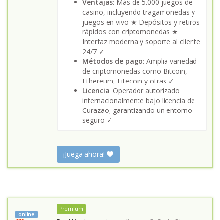
Ventajas
: Más de 5.000 juegos de
casino, incluyendo tragamonedas y
juegos en vivo ★ Depósitos y retiros
rápidos con criptomonedas ★
Interfaz moderna y soporte al cliente
24/7 ✓
Métodos de pago
: Amplia variedad
de criptomonedas como Bitcoin,
Ethereum, Litecoin y otras ✓
Licencia
: Operador autorizado
internacionalmente bajo licencia de
Curazao, garantizando un entorno
seguro ✓
¡Juega ahora!
Premium
online