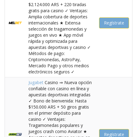
$2.124.000 ARS + 220 tiradas
gratis para casino ✓ Ventajas:
Amplia cobertura de deportes
internacionales ★ Extensa
Regístrate
selección de tragamonedas y
juegos en vivo ★ App móvil
rápida y optimizada para
apuestas deportivas y casino ✓
Métodos de pago:
Criptomonedas, AstroPay,
Mercado Pago y otros medios
electrónicos seguros ✓
Jugabet
Casino ⇒ Nueva opción
confiable con casino en línea y
apuestas deportivas integradas
✓ Bono de bienvenida: Hasta
$150.000 ARS + 50 giros gratis
en el primer depósito para
casino ✓ Ventajas:
Tragamonedas populares y
juegos crash como Aviator ★
Regístrate