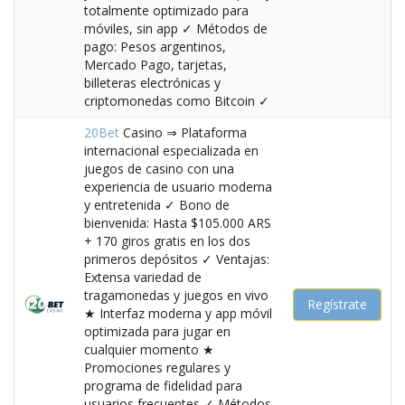
totalmente optimizado para
móviles, sin app ✓ Métodos de
pago: Pesos argentinos,
Mercado Pago, tarjetas,
billeteras electrónicas y
criptomonedas como Bitcoin ✓
20Bet
Casino ⇒ Plataforma
internacional especializada en
juegos de casino con una
experiencia de usuario moderna
y entretenida ✓ Bono de
bienvenida: Hasta $105.000 ARS
+ 170 giros gratis en los dos
primeros depósitos ✓ Ventajas:
Extensa variedad de
tragamonedas y juegos en vivo
Regístrate
★ Interfaz moderna y app móvil
optimizada para jugar en
cualquier momento ★
Promociones regulares y
programa de fidelidad para
usuarios frecuentes ✓ Métodos