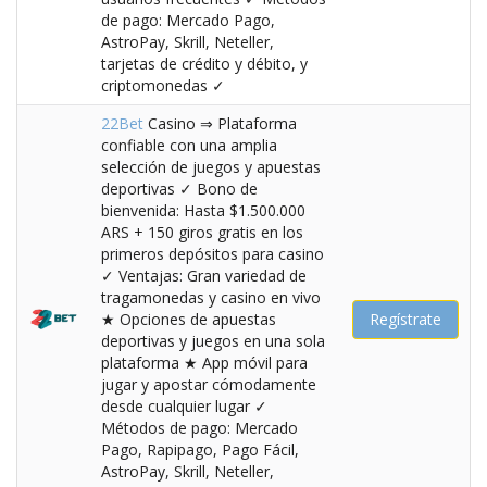
de pago: Mercado Pago,
AstroPay, Skrill, Neteller,
tarjetas de crédito y débito, y
criptomonedas ✓
22Bet
Casino ⇒ Plataforma
confiable con una amplia
selección de juegos y apuestas
deportivas ✓ Bono de
bienvenida: Hasta $1.500.000
ARS + 150 giros gratis en los
primeros depósitos para casino
✓ Ventajas: Gran variedad de
tragamonedas y casino en vivo
★ Opciones de apuestas
Regístrate
deportivas y juegos en una sola
plataforma ★ App móvil para
jugar y apostar cómodamente
desde cualquier lugar ✓
Métodos de pago: Mercado
Pago, Rapipago, Pago Fácil,
AstroPay, Skrill, Neteller,