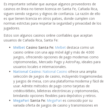
Es importante señalar que aunque algunos proveedores de
casinos en línea no tienen licencia en Santa Fe, Cañada Rica,
siguen siendo seguros y dignos de confianza. La razón de ello
es que tienen licencia en otros países, donde cumplen con
normas estrictas para respetar la seguridad y privacidad de los
jugadores.
Estos son algunos casinos online confiables que aceptan
usuarios de Cañada Rica, Santa Fe:
Melbet
Casino Santa Fe:
Melbet
destaca como un
casino online con una app móvil ágil y más de 4.000
juegos, ofreciendo opciones de pago modernas como
criptomonedas, Mercado Pago y AstroPay, ideales para
usuarios locales e internacionales.
National Casino
:
National Casino
ofrece una amplia
selección de juegos de casino, incluyendo tragamonedas
y juegos de mesa, con una plataforma moderna y fácil de
usar. Admite métodos de pago como tarjetas de
crédito/débito, billeteras electrónicas y criptomonedas,
brindando opciones flexibles para depósitos y retiros.
MegaPari
Santa Fe:
MegaPari
es conocido por su
variada oferta de juegos de casino y transmisiones en