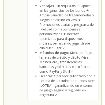
✓
Ventajas
: Sin requisitos de apuesta
en las ganancias de los bonos ★
Amplia variedad de tragamonedas y
juegos de casino en vivo ★
Promociones diarias y programa de
fidelidad con recompensas
personalizadas ★ Interfaz
optimizada para dispositivos
móviles, permitiendo jugar desde
cualquier lugar ✓
Métodos de pago
: Mercado Pago,
tarjetas de crédito y débito (Visa,
MasterCard), transferencias
bancarias y billeteras electrónicas
como PayPal y Skrill ✓
Licencia
: Operador autorizado por la
Lotería de la Ciudad de Buenos Aires
(LOTBA), garantizando un entorno
de juego seguro y regulado en
Argentina ✓