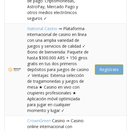
de pago: Criptomonedas,
AstroPay, Mercado Pago y
otros medios electrónicos
seguros ✓
National Casino
⇒ Plataforma
internacional de casino en línea
con una amplia variedad de
juegos y servicios de calidad ✓
Bono de bienvenida: Paquete de
hasta $300.000 ARS + 150 giros
gratis en tus dos primeros
depósitos para juegos de casino
Regístrate
✓ Ventajas: Extensa selección
de tragamonedas y juegos de
mesa ★ Casino en vivo con
crupieres profesionales ★
Aplicación móvil optimizada
para jugar en cualquier
momento y lugar ✓
CrownGreen
Casino ⇒ Casino
online internacional con