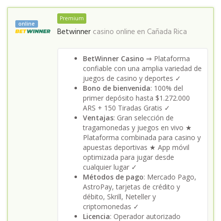
Premium
online
Betwinner
casino online en
Cañada Rica
BetWinner Casino
⇒ Plataforma
confiable con una amplia variedad de
juegos de casino y deportes ✓
Bono de bienvenida
: 100% del
primer depósito hasta $1.272.000
ARS + 150 Tiradas Gratis ✓
Ventajas
: Gran selección de
tragamonedas y juegos en vivo ★
Plataforma combinada para casino y
apuestas deportivas ★ App móvil
optimizada para jugar desde
cualquier lugar ✓
Métodos de pago
: Mercado Pago,
AstroPay, tarjetas de crédito y
débito, Skrill, Neteller y
criptomonedas ✓
Licencia
: Operador autorizado