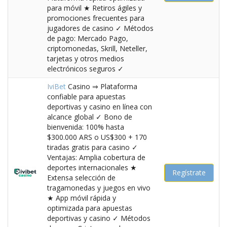
para móvil ★ Retiros ágiles y
promociones frecuentes para
jugadores de casino ✓ Métodos
de pago: Mercado Pago,
criptomonedas, Skrill, Neteller,
tarjetas y otros medios
electrónicos seguros ✓
IviBet
Casino ⇒ Plataforma
confiable para apuestas
deportivas y casino en línea con
alcance global ✓ Bono de
bienvenida: 100% hasta
$300.000 ARS o US$300 + 170
tiradas gratis para casino ✓
Ventajas: Amplia cobertura de
deportes internacionales ★
Regístrate
Extensa selección de
tragamonedas y juegos en vivo
★ App móvil rápida y
optimizada para apuestas
deportivas y casino ✓ Métodos