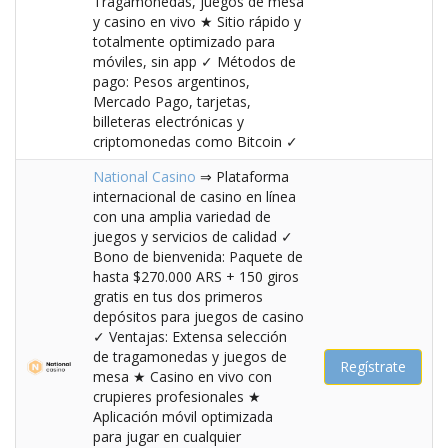
Tragamonedas, juegos de mesa
y casino en vivo ★ Sitio rápido y
totalmente optimizado para
móviles, sin app ✓ Métodos de
pago: Pesos argentinos,
Mercado Pago, tarjetas,
billeteras electrónicas y
criptomonedas como Bitcoin ✓
National Casino
⇒ Plataforma
internacional de casino en línea
con una amplia variedad de
juegos y servicios de calidad ✓
Bono de bienvenida: Paquete de
hasta $270.000 ARS + 150 giros
gratis en tus dos primeros
depósitos para juegos de casino
✓ Ventajas: Extensa selección
de tragamonedas y juegos de
Regístrate
mesa ★ Casino en vivo con
crupieres profesionales ★
Aplicación móvil optimizada
para jugar en cualquier