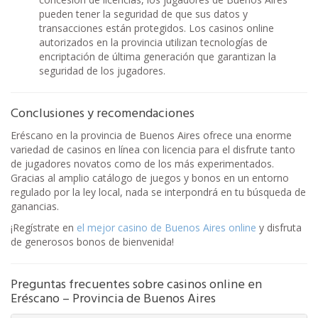
pueden tener la seguridad de que sus datos y
transacciones están protegidos. Los casinos online
autorizados en la provincia utilizan tecnologías de
encriptación de última generación que garantizan la
seguridad de los jugadores.
Conclusiones y recomendaciones
Eréscano en la provincia de Buenos Aires ofrece una enorme
variedad de casinos en línea con licencia para el disfrute tanto
de jugadores novatos como de los más experimentados.
Gracias al amplio catálogo de juegos y bonos en un entorno
regulado por la ley local, nada se interpondrá en tu búsqueda de
ganancias.
¡Regístrate en
el mejor casino de Buenos Aires online
y disfruta
de generosos bonos de bienvenida!
Preguntas frecuentes sobre casinos online en
Eréscano – Provincia de Buenos Aires