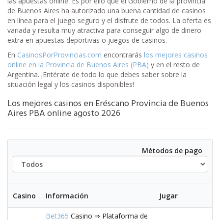
las apuestas online. Es por ello que el Gobierno de la provincia
de Buenos Aires ha autorizado una buena cantidad de casinos
en línea para el juego seguro y el disfrute de todos. La oferta es
variada y resulta muy atractiva para conseguir algo de dinero
extra en apuestas deportivas o juegos de casinos.
En
CasinosPorProvincias.com
encontrarás
los mejores casinos
online en la Provincia de Buenos Aires (PBA)
y en el resto de
Argentina. ¡Entérate de todo lo que debes saber sobre la
situación legal y los casinos disponibles!
Los mejores casinos en Eréscano Provincia de Buenos
Aires PBA online agosto 2026
Métodos de pago
Casino
Información
Jugar
Bet365
Casino ⇒ Plataforma de