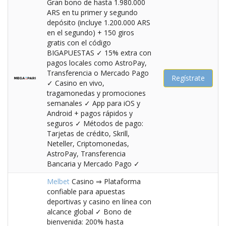
Gran bono de hasta 1.980.000
ARS en tu primer y segundo
depósito (incluye 1.200.000 ARS
en el segundo) + 150 giros
gratis con el código
BIGAPUESTAS ✓ 15% extra con
pagos locales como AstroPay,
Transferencia o Mercado Pago
Regístrate
✓ Casino en vivo,
tragamonedas y promociones
semanales ✓ App para iOS y
Android + pagos rápidos y
seguros ✓ Métodos de pago:
Tarjetas de crédito, Skrill,
Neteller, Criptomonedas,
AstroPay, Transferencia
Bancaria y Mercado Pago ✓
Melbet
Casino ⇒ Plataforma
confiable para apuestas
deportivas y casino en línea con
alcance global ✓ Bono de
bienvenida: 200% hasta