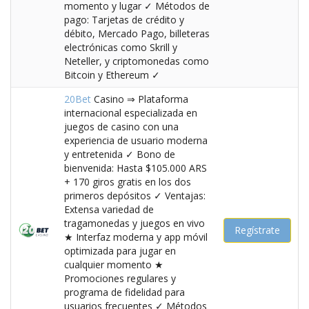
momento y lugar ✓ Métodos de
pago: Tarjetas de crédito y
débito, Mercado Pago, billeteras
electrónicas como Skrill y
Neteller, y criptomonedas como
Bitcoin y Ethereum ✓
20Bet
Casino ⇒ Plataforma
internacional especializada en
juegos de casino con una
experiencia de usuario moderna
y entretenida ✓ Bono de
bienvenida: Hasta $105.000 ARS
+ 170 giros gratis en los dos
primeros depósitos ✓ Ventajas:
Extensa variedad de
tragamonedas y juegos en vivo
Regístrate
★ Interfaz moderna y app móvil
optimizada para jugar en
cualquier momento ★
Promociones regulares y
programa de fidelidad para
usuarios frecuentes ✓ Métodos