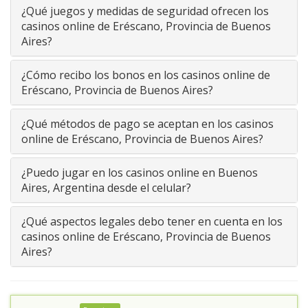
¿Qué juegos y medidas de seguridad ofrecen los
casinos online de Eréscano, Provincia de Buenos
Aires?
¿Cómo recibo los bonos en los casinos online de
Eréscano, Provincia de Buenos Aires?
¿Qué métodos de pago se aceptan en los casinos
online de Eréscano, Provincia de Buenos Aires?
¿Puedo jugar en los casinos online en Buenos
Aires, Argentina desde el celular?
¿Qué aspectos legales debo tener en cuenta en los
casinos online de Eréscano, Provincia de Buenos
Aires?