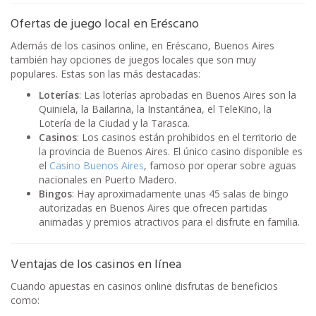
Ofertas de juego local en Eréscano
Además de los casinos online, en Eréscano, Buenos Aires
también hay opciones de juegos locales que son muy
populares. Estas son las más destacadas:
Loterías
: Las loterías aprobadas en Buenos Aires son la
Quiniela, la Bailarina, la Instantánea, el TeleKino, la
Lotería de la Ciudad y la Tarasca.
Casinos
: Los casinos están prohibidos en el territorio de
la provincia de Buenos Aires. El único casino disponible es
el
Casino Buenos Aires
, famoso por operar sobre aguas
nacionales en Puerto Madero.
Bingos
: Hay aproximadamente unas 45 salas de bingo
autorizadas en Buenos Aires que ofrecen partidas
animadas y premios atractivos para el disfrute en familia.
Ventajas de los casinos en línea
Cuando apuestas en casinos online disfrutas de beneficios
como: