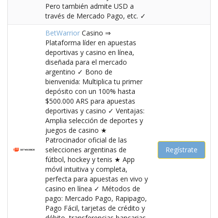
Pero también admite USD a
través de Mercado Pago, etc. ✓
BetWarrior
Casino ⇒
Plataforma líder en apuestas
deportivas y casino en línea,
diseñada para el mercado
argentino ✓ Bono de
bienvenida: Multiplica tu primer
depósito con un 100% hasta
$500.000 ARS para apuestas
deportivas y casino ✓ Ventajas:
Amplia selección de deportes y
juegos de casino ★
Patrocinador oficial de las
selecciones argentinas de
Regístrate
fútbol, hockey y tenis ★ App
móvil intuitiva y completa,
perfecta para apuestas en vivo y
casino en línea ✓ Métodos de
pago: Mercado Pago, Rapipago,
Pago Fácil, tarjetas de crédito y
débito, transferencias bancarias