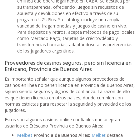
en línea que opera legalmente en CABA. Se destaca por
su transparencia, ofreciendo juegos sin requisitos de
apuesta y devoluciones en efectivo a través de su
programa UZUPlus. Su catálogo incluye una amplia
variedad de tragamonedas y juegos de casino en vivo.
Para depósitos y retiros, acepta métodos de pago locales
como Mercado Pago, tarjetas de crédito/débito y
transferencias bancarias, adaptándose a las preferencias
de los jugadores argentinos.
Proveedores de casinos seguros, pero sin licencia en
Eréscano, Provincia de Buenos Aires
Es importante señalar que aunque algunos proveedores de
casinos en línea no tienen licencia en Provincia de Buenos Aires,
siguen siendo seguros y dignos de confianza. La razón de ello
es que tienen licencia en otros países, donde cumplen con
normas estrictas para respetar la seguridad y privacidad de los
jugadores.
Estos son algunos casinos online confiables que aceptan
usuarios de Eréscano Provincia de Buenos Aires:
Melbet
Provincia de Buenos Aires:
Melbet
destaca