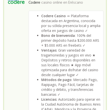
Codere
casino online en
Eréscano
Codere Casino
⇒ Plataforma
destacada en Argentina, conocida
por su sólida presencia local y amplia
oferta en juegos de casino ✓
Bono de bienvenida
: 100% del
primer depósito hasta $200.000 ARS
+ $5.000 ARS en freebets ✓
Ventajas
: Gran variedad de
tragamonedas y juegos en vivo ★
Depósitos y retiros disponibles en
sus locales físicos ★ App móvil
optimizada para disfrutar del casino
desde cualquier lugar ✓
Métodos de pago
: Mercado Pago,
Rapipago, Pago Fácil, tarjetas de
crédito y débito, y transferencias
bancarias ✓
Licencias
: Autorizado para operar en
la Ciudad Autónoma de Buenos Aires
(CABA), Mendoza y la Provincia de