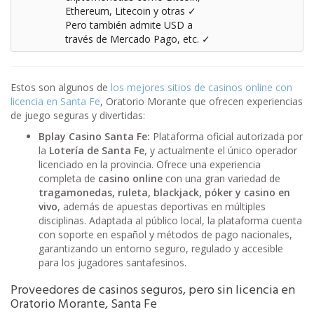
Ethereum, Litecoin y otras ✓
Pero también admite USD a
través de Mercado Pago, etc. ✓
Estos son algunos de
los mejores sitios de casinos online con
licencia en Santa Fe
, Oratorio Morante que ofrecen experiencias
de juego seguras y divertidas:
Bplay Casino Santa Fe:
Plataforma oficial autorizada por
la
Lotería de Santa Fe
, y actualmente el único operador
licenciado en la provincia. Ofrece una experiencia
completa de
casino online
con una gran variedad de
tragamonedas, ruleta, blackjack, póker y casino en
vivo
, además de apuestas deportivas en múltiples
disciplinas. Adaptada al público local, la plataforma cuenta
con soporte en español y métodos de pago nacionales,
garantizando un entorno seguro, regulado y accesible
para los jugadores santafesinos.
Proveedores de casinos seguros, pero sin licencia en
Oratorio Morante, Santa Fe