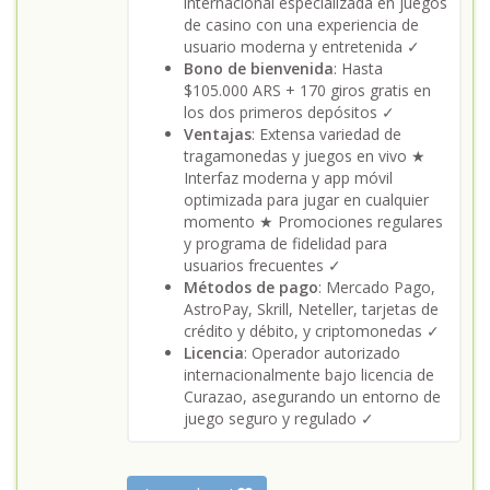
internacional especializada en juegos
de casino con una experiencia de
usuario moderna y entretenida ✓
Bono de bienvenida
: Hasta
$105.000 ARS + 170 giros gratis en
los dos primeros depósitos ✓
Ventajas
: Extensa variedad de
tragamonedas y juegos en vivo ★
Interfaz moderna y app móvil
optimizada para jugar en cualquier
momento ★ Promociones regulares
y programa de fidelidad para
usuarios frecuentes ✓
Métodos de pago
: Mercado Pago,
AstroPay, Skrill, Neteller, tarjetas de
crédito y débito, y criptomonedas ✓
Licencia
: Operador autorizado
internacionalmente bajo licencia de
Curazao, asegurando un entorno de
juego seguro y regulado ✓