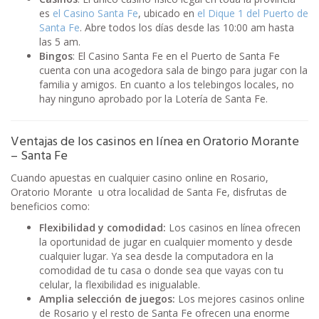
es
el Casino Santa Fe
, ubicado en
el Dique 1 del Puerto de
Santa Fe
. Abre todos los días desde las 10:00 am hasta
las 5 am.
Bingos
: El Casino Santa Fe en el Puerto de Santa Fe
cuenta con una acogedora sala de bingo para jugar con la
familia y amigos. En cuanto a los telebingos locales, no
hay ninguno aprobado por la Lotería de Santa Fe.
Ventajas de los casinos en línea en Oratorio Morante
– Santa Fe
Cuando apuestas en cualquier casino online en Rosario,
Oratorio Morante u otra localidad de Santa Fe, disfrutas de
beneficios como:
Flexibilidad y comodidad:
Los casinos en línea ofrecen
la oportunidad de jugar en cualquier momento y desde
cualquier lugar. Ya sea desde la computadora en la
comodidad de tu casa o donde sea que vayas con tu
celular, la flexibilidad es inigualable.
Amplia selección de juegos:
Los mejores casinos online
de Rosario y el resto de Santa Fe ofrecen una enorme