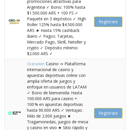
promociones atractivas para
Argentina ✓ Bono: 100% hasta
$1.500.000 ARS + 100 FS ✓
Paquete en 3 depósitos ✓ High
Regístrate
Roller 125% hasta $4.500.000
ARS ★ Hasta 15% cashback
diario ✓ Pagos: Tarjetas,
Mercado Pago, Skrill, Neteller y
crypto ✓ Depósito mínimo:
$2.000 ARS ✓
Granawin
Casino ⇒ Plataforma
internacional de casino y
apuestas deportivas online con
amplia oferta de juegos y
enfoque en usuarios de LATAM
✓ Bono de bienvenida: Hasta
100.000 ARS para casino +
100 % en apuestas deportivas
hasta 90.000 ARS ✓ Ventajas:
Regístrate
Más de 2.000 juegos ★
Tragamonedas, juegos de mesa
y casino en vivo ★ Sitio rápido y