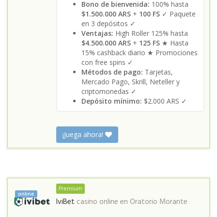
Bono de bienvenida:
100% hasta
$1.500.000 ARS
+
100 FS
✓ Paquete
en 3 depósitos ✓
Ventajas:
High Roller 125% hasta
$4.500.000 ARS
+
125 FS
★ Hasta
15% cashback diario ★ Promociones
con free spins ✓
Métodos de pago:
Tarjetas,
Mercado Pago, Skrill, Neteller y
criptomonedas ✓
Depósito mínimo:
$2.000 ARS ✓
¡Juega ahora!
Premium
online
IviBet
casino online en
Oratorio Morante