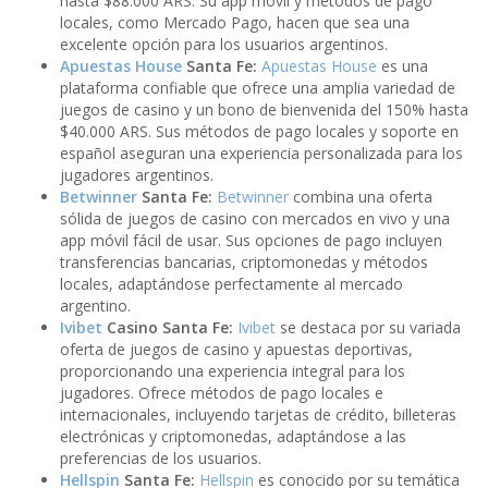
hasta $88.000 ARS. Su app móvil y métodos de pago
locales, como Mercado Pago, hacen que sea una
excelente opción para los usuarios argentinos.
Apuestas House
Santa Fe:
Apuestas House
es una
plataforma confiable que ofrece una amplia variedad de
juegos de casino y un bono de bienvenida del 150% hasta
$40.000 ARS. Sus métodos de pago locales y soporte en
español aseguran una experiencia personalizada para los
jugadores argentinos.
Betwinner
Santa Fe:
Betwinner
combina una oferta
sólida de juegos de casino con mercados en vivo y una
app móvil fácil de usar. Sus opciones de pago incluyen
transferencias bancarias, criptomonedas y métodos
locales, adaptándose perfectamente al mercado
argentino.
Ivibet
Casino Santa Fe:
Ivibet
se destaca por su variada
oferta de juegos de casino y apuestas deportivas,
proporcionando una experiencia integral para los
jugadores. Ofrece métodos de pago locales e
internacionales, incluyendo tarjetas de crédito, billeteras
electrónicas y criptomonedas, adaptándose a las
preferencias de los usuarios.
Hellspin
Santa Fe:
Hellspin
es conocido por su temática