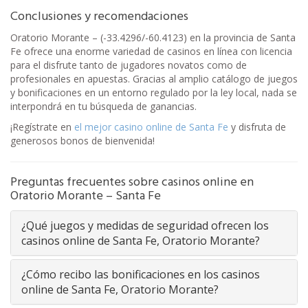
Conclusiones y recomendaciones
Oratorio Morante – (-33.4296/-60.4123) en la provincia de Santa
Fe ofrece una enorme variedad de casinos en línea con licencia
para el disfrute tanto de jugadores novatos como de
profesionales en apuestas. Gracias al amplio catálogo de juegos
y bonificaciones en un entorno regulado por la ley local, nada se
interpondrá en tu búsqueda de ganancias.
¡Regístrate en
el mejor casino online de Santa Fe
y disfruta de
generosos bonos de bienvenida!
Preguntas frecuentes sobre casinos online en
Oratorio Morante – Santa Fe
¿Qué juegos y medidas de seguridad ofrecen los
casinos online de Santa Fe, Oratorio Morante?
¿Cómo recibo las bonificaciones en los casinos
online de Santa Fe, Oratorio Morante?