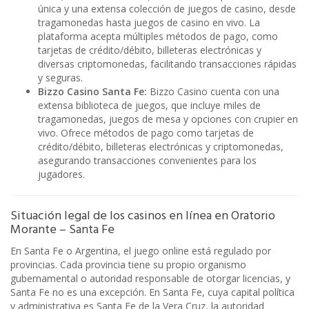
única y una extensa colección de juegos de casino, desde
tragamonedas hasta juegos de casino en vivo. La
plataforma acepta múltiples métodos de pago, como
tarjetas de crédito/débito, billeteras electrónicas y
diversas criptomonedas, facilitando transacciones rápidas
y seguras.
Bizzo Casino Santa Fe:
Bizzo Casino cuenta con una
extensa biblioteca de juegos, que incluye miles de
tragamonedas, juegos de mesa y opciones con crupier en
vivo. Ofrece métodos de pago como tarjetas de
crédito/débito, billeteras electrónicas y criptomonedas,
asegurando transacciones convenientes para los
jugadores.
Situación legal de los casinos en línea en Oratorio
Morante – Santa Fe
En Santa Fe o Argentina, el juego online está regulado por
provincias. Cada provincia tiene su propio organismo
gubernamental o autoridad responsable de otorgar licencias, y
Santa Fe no es una excepción. En Santa Fe, cuya capital política
y administrativa es Santa Fe de la Vera Cruz, la autoridad