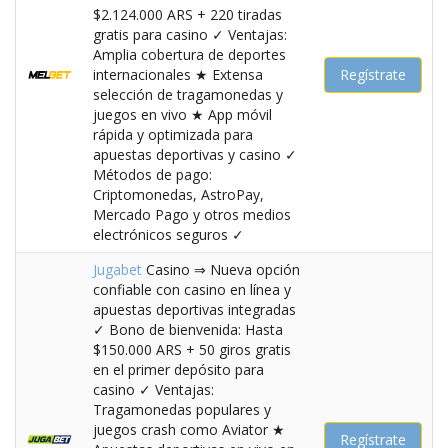
$2.124.000 ARS + 220 tiradas
gratis para casino ✓ Ventajas:
Amplia cobertura de deportes
internacionales ★ Extensa
Regístrate
selección de tragamonedas y
juegos en vivo ★ App móvil
rápida y optimizada para
apuestas deportivas y casino ✓
Métodos de pago:
Criptomonedas, AstroPay,
Mercado Pago y otros medios
electrónicos seguros ✓
Jugabet
Casino ⇒ Nueva opción
confiable con casino en línea y
apuestas deportivas integradas
✓ Bono de bienvenida: Hasta
$150.000 ARS + 50 giros gratis
en el primer depósito para
casino ✓ Ventajas:
Tragamonedas populares y
juegos crash como Aviator ★
Regístrate