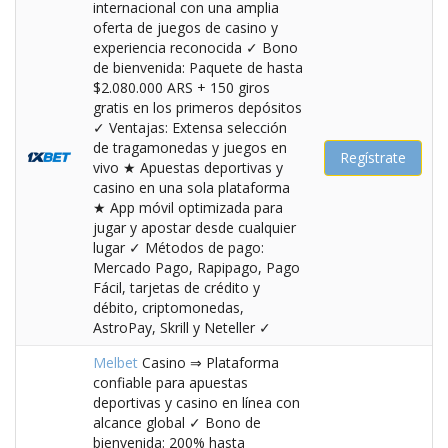
internacional con una amplia
oferta de juegos de casino y
experiencia reconocida ✓ Bono
de bienvenida: Paquete de hasta
$2.080.000 ARS + 150 giros
gratis en los primeros depósitos
✓ Ventajas: Extensa selección
de tragamonedas y juegos en
Regístrate
vivo ★ Apuestas deportivas y
casino en una sola plataforma
★ App móvil optimizada para
jugar y apostar desde cualquier
lugar ✓ Métodos de pago:
Mercado Pago, Rapipago, Pago
Fácil, tarjetas de crédito y
débito, criptomonedas,
AstroPay, Skrill y Neteller ✓
Melbet
Casino ⇒ Plataforma
confiable para apuestas
deportivas y casino en línea con
alcance global ✓ Bono de
bienvenida: 200% hasta