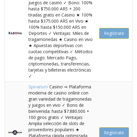
juegos de casino ✓ Bono: 100%
hasta $750.000 ARS + 200
tiradas gratis en Casino ★ 100%
hasta $375.000 ARS en Vivo ★
100% hasta $150.000 ARS en
Deportes ✓ Ventajas: Miles de
Regístrate
tragamonedas ★ Casino en vivo
★ Apuestas deportivas con
cuotas competitivas ✓ Métodos
de pago: Mercado Pago,
criptomonedas, transferencias,
tarjetas y billeteras electrónicas
✓
Spinarium
Casino ⇒ Plataforma
moderna de casino online con
gran variedad de tragamonedas
y juegos en vivo ✓ Bono de
bienvenida: hasta $7.880.000 +
100 giros gratis ✓ Ventajas:
Amplia selección de slots de
proveedores populares ★
Regístrate
Plataforma rápida optimizada