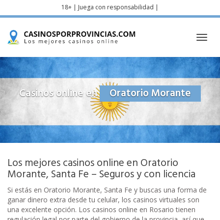
Skip
18+ | Juega con responsabilidad |
to
main
content
Toggl
navig
Casinos online en
Oratorio Morante
Los mejores casinos online en Oratorio
Morante, Santa Fe – Seguros y con licencia
Si estás en Oratorio Morante, Santa Fe y buscas una forma de
ganar dinero extra desde tu celular, los casinos virtuales son
una excelente opción. Los casinos online en Rosario tienen
regulación legal por parte del gobierno de la provincia, así que