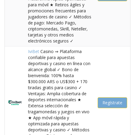
para móvil ★ Retiros ágiles y
promociones frecuentes para
jugadores de casino ✓ Métodos
de pago: Mercado Pago,
criptomonedas, Skrill, Neteller,
tarjetas y otros medios
electrónicos seguros ✓
IviBet
Casino ⇒ Plataforma
confiable para apuestas
deportivas y casino en línea con
alcance global ✓ Bono de
bienvenida: 100% hasta
$300.000 ARS o US$300 + 170
tiradas gratis para casino ✓
Ventajas: Amplia cobertura de
deportes internacionales ★
Regístrate
Extensa selección de
tragamonedas y juegos en vivo
★ App móvil rápida y
optimizada para apuestas
deportivas y casino ✓ Métodos