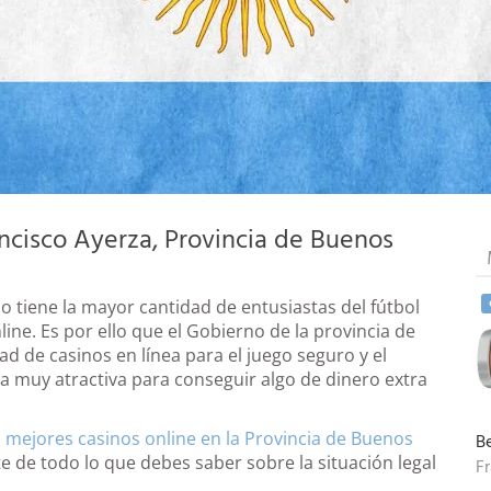
ancisco Ayerza, Provincia de Buenos
o tiene la mayor cantidad de entusiastas del fútbol
ine. Es por ello que el Gobierno de la provincia de
 de casinos en línea para el juego seguro y el
lta muy atractiva para conseguir algo de dinero extra
s mejores casinos online en la Provincia de Buenos
B
te de todo lo que debes saber sobre la situación legal
F