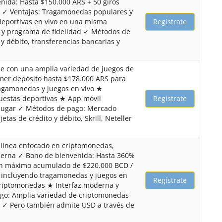
nida: Hasta $150.000 ARS + 50 giros
no ✓ Ventajas: Tragamonedas populares y
deportivas en vivo en una misma
Regístrate
s y programa de fidelidad ✓ Métodos de
y débito, transferencias bancarias y
✓
le con una amplia variedad de juegos de
mer depósito hasta $178.000 ARS para
ragamonedas y juegos en vivo ★
uestas deportivas ★ App móvil
Regístrate
 lugar ✓ Métodos de pago: Mercado
etas de crédito y débito, Skrill, Neteller
 línea enfocado en criptomonedas,
derna ✓ Bono de bienvenida: Hasta 360%
 un máximo acumulado de $220.000 BCD /
, incluyendo tragamonedas y juegos en
Regístrate
 criptomonedas ★ Interfaz moderna y
ago: Amplia variedad de criptomonedas
as ✓ Pero también admite USD a través de