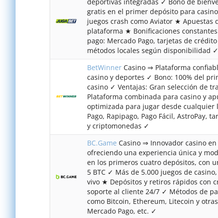
deportivas integradas ✓ Bono de bienve
gratis en el primer depósito para casi
juegos crash como Aviator ★ Apuestas 
plataforma ★ Bonificaciones constante
pago: Mercado Pago, tarjetas de crédito 
métodos locales según disponibilidad 
BetWinner
Casino ⇒ Plataforma confiab
casino y deportes ✓ Bono: 100% del pri
casino ✓ Ventajas: Gran selección de t
Plataforma combinada para casino y ap
optimizada para jugar desde cualquier
Pago, Rapipago, Pago Fácil, AstroPay, tarj
y criptomonedas ✓
BC.Game
Casino ⇒ Innovador casino en
ofreciendo una experiencia única y mo
en los primeros cuatro depósitos, con
5 BTC ✓ Más de 5.000 juegos de casino
vivo ★ Depósitos y retiros rápidos con
soporte al cliente 24/7 ✓ Métodos de p
como Bitcoin, Ethereum, Litecoin y otr
Mercado Pago, etc. ✓