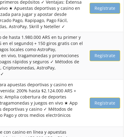
s primeros depósitos ✓ Ventajas: Extensa
vivo ★ Apuestas deportivas y casino en
Regístrate
zada para jugar y apostar desde
cado Pago, Rapipago, Pago Fácil,
as, AstroPay, Skrill y Neteller ✓
 de hasta 1.980.000 ARS en tu primer y
 en el segundo) + 150 giros gratis con el
gos locales como AstroPay,
 en vivo, tragamonedas y promociones
Regístrate
pagos rápidos y seguros ✓ Métodos de
er, Criptomonedas, AstroPay,
 ✓
ara apuestas deportivas y casino en
nvenida: 200% hasta $2.124.000 ARS +
as: Amplia cobertura de deportes
 tragamonedas y juegos en vivo ★ App
Regístrate
s deportivas y casino ✓ Métodos de
 Pago y otros medios electrónicos
 con casino en línea y apuestas