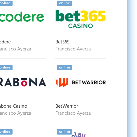
online
online
odere
Bet365
rancisco Ayerza
Francisco Ayerza
online
online
abona Casino
BetWarrior
rancisco Ayerza
Francisco Ayerza
online
online