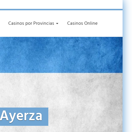
Casinos por Provincias
Casinos Online
 Ayerza