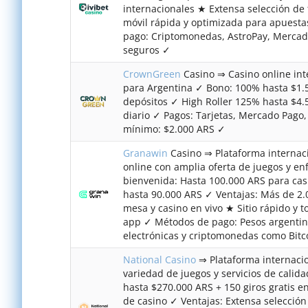
internacionales ★ Extensa selección de
móvil rápida y optimizada para apuesta
pago: Criptomonedas, AstroPay, Mercado
seguros ✓
CrownGreen
Casino ⇒ Casino online int
para Argentina ✓ Bono: 100% hasta $1.
depósitos ✓ High Roller 125% hasta $4
diario ✓ Pagos: Tarjetas, Mercado Pago, 
mínimo: $2.000 ARS ✓
Granawin
Casino ⇒ Plataforma internaci
online con amplia oferta de juegos y 
bienvenida: Hasta 100.000 ARS para cas
hasta 90.000 ARS ✓ Ventajas: Más de 2
mesa y casino en vivo ★ Sitio rápido y 
app ✓ Métodos de pago: Pesos argentinos
electrónicas y criptomonedas como Bitc
National Casino
⇒ Plataforma internacio
variedad de juegos y servicios de cali
hasta $270.000 ARS + 150 giros gratis e
de casino ✓ Ventajas: Extensa selecci