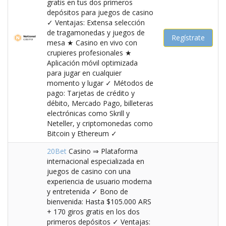
gratis en tus dos primeros
depósitos para juegos de casino
✓ Ventajas: Extensa selección
de tragamonedas y juegos de
Regístrate
mesa ★ Casino en vivo con
crupieres profesionales ★
Aplicación móvil optimizada
para jugar en cualquier
momento y lugar ✓ Métodos de
pago: Tarjetas de crédito y
débito, Mercado Pago, billeteras
electrónicas como Skrill y
Neteller, y criptomonedas como
Bitcoin y Ethereum ✓
20Bet
Casino ⇒ Plataforma
internacional especializada en
juegos de casino con una
experiencia de usuario moderna
y entretenida ✓ Bono de
bienvenida: Hasta $105.000 ARS
+ 170 giros gratis en los dos
primeros depósitos ✓ Ventajas: