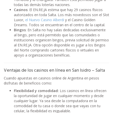
todas las demás loterías naciones.
Casinos
: El EN.RE.JA estima que hay 29 casinos físicos
autorizados en toda Salta. Los más novedosos son el Slot
Luxor,
el Nuevo Casino Alberdi
y el Casino Golden
Dreams. Todos se encuentran en el centro de la capital.
Bingos
: En Salta no hay salas dedicadas exclusivamente
al bingo, pero está permitido que las comunidades o
instituciones organicen bingos, previa solicitud de permiso
al EN.RE.JA. Otra opción disponible es jugar a los Bingos
del Norte comprando cartones físicos o virtuales en
apoyo a organizaciones benéficas.
Ventajas de los casinos en línea en San Isidro – Salta
Cuando apuestas en casinos online de Argentina en pesos
disfrutas de beneficios como:
Flexibilidad y comodidad:
Los casinos en línea ofrecen
la oportunidad de jugar en cualquier momento y desde
cualquier lugar. Ya sea desde la computadora en la
comodidad de tu casa o donde sea que vayas con tu
celular, la flexibilidad es inigualable.