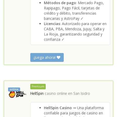
Métodos de pago
: Mercado Pago,
Rapipago, Pago Fácil, tarjetas de
crédito y débito, transferencias
bancarias y AstroPay ✓
Licencias
: Autorizado para operar en
CABA, PBA, Mendoza, Jujuy, Salta y
La Rioja, garantizando seguridad y
confianza ✓
¡Juega ahora!
Premium
online
HellSpin
casino online en
San Isidro
HellSpin Casino
⇒ Una plataforma
confiable para juegos de casino en