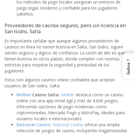
los métodos de pago locales aseguran un entorno de
juego legal, moderno y confiable para los jugadores
salteños.
Proveedores de casinos seguros, pero sin licencia en
San Isidro, Salta
Es importante señalar que aunque algunos proveedores de
casinos en línea no tienen licencia en Salta, San Isidro, siguen
siendo seguros y dignos de confianza. La razón de ello es que
←
tienen licencia en otros países, donde cumplen con normas
estrictas para respetar la seguridad y privacidad de los
Índice
jugadores.
Estos son algunos casinos online confiables que aceptan
usuarios de San Isidro, Salta:
Melbet
Casino Salta:
Melbet
destaca como un casino
online con una app móvil ágil y más de 4.000 juegos,
ofreciendo opciones de pago modernas como
criptomonedas, Mercado Pago y AstroPay, ideales para
usuarios locales e internacionales.
National Casino
:
National Casino
ofrece una amplia
selección de juegos de casino, incluyendo tragamonedas