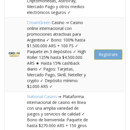
Criptomonedas, AstroPay,
Mercado Pago y otros medios
electrónicos seguros ✓
CrownGreen
Casino ⇒ Casino
online internacional con
promociones atractivas para
Argentina ✓ Bono: 100% hasta
$1.500.000 ARS + 100 FS ✓
Paquete en 3 depósitos ✓ High
Regístrate
Roller 125% hasta $4.500.000
ARS ★ Hasta 15% cashback
diario ✓ Pagos: Tarjetas,
Mercado Pago, Skrill, Neteller y
crypto ✓ Depósito mínimo:
$2.000 ARS ✓
National Casino
⇒ Plataforma
internacional de casino en línea
con una amplia variedad de
juegos y servicios de calidad ✓
Bono de bienvenida: Paquete de
hasta $270.000 ARS + 150 giros