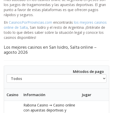
los juegos de tragamonedas y las apuestas deportivas. El gran
punto a favor de estas plataformas es que ofrecen pagos
rápidos y seguros.
En
CasinosPorProvincias.com
encontrarás
los mejores casinos
online de Salta
, San Isidro y el resto de Argentina. ¡Entérate de
todo lo que debes saber sobre la situación legal y conoce los
casinos disponibles!
Los mejores casinos en San Isidro, Salta online –
agosto 2026
Métodos de pago
Casino
Información
Jugar
Rabona Casino ⇒ Casino online
con apuestas deportivas y