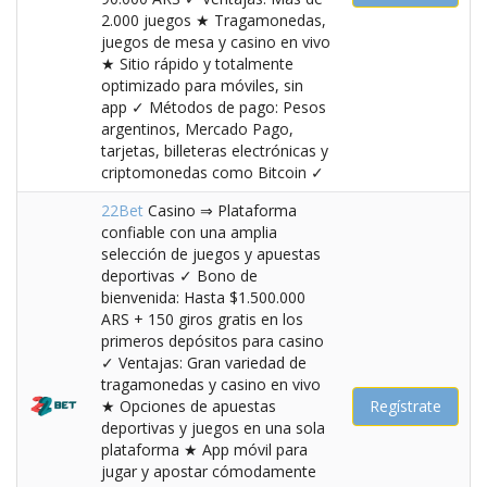
2.000 juegos ★ Tragamonedas,
juegos de mesa y casino en vivo
★ Sitio rápido y totalmente
optimizado para móviles, sin
app ✓ Métodos de pago: Pesos
argentinos, Mercado Pago,
tarjetas, billeteras electrónicas y
criptomonedas como Bitcoin ✓
22Bet
Casino ⇒ Plataforma
confiable con una amplia
selección de juegos y apuestas
deportivas ✓ Bono de
bienvenida: Hasta $1.500.000
ARS + 150 giros gratis en los
primeros depósitos para casino
✓ Ventajas: Gran variedad de
tragamonedas y casino en vivo
★ Opciones de apuestas
Regístrate
deportivas y juegos en una sola
plataforma ★ App móvil para
jugar y apostar cómodamente