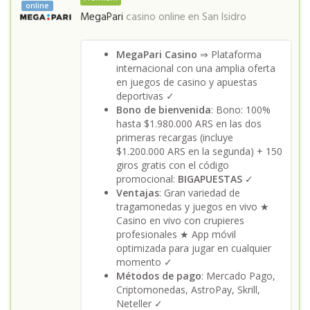
online
MegaPari
casino online en
San Isidro
MegaPari Casino
⇒ Plataforma
internacional con una amplia oferta
en juegos de casino y apuestas
deportivas ✓
Bono de bienvenida
: Bono: 100%
hasta $1.980.000 ARS en las dos
primeras recargas (incluye
$1.200.000 ARS en la segunda) + 150
giros gratis con el código
promocional:
BIGAPUESTAS
✓
Ventajas
: Gran variedad de
tragamonedas y juegos en vivo ★
Casino en vivo con crupieres
profesionales ★ App móvil
optimizada para jugar en cualquier
momento ✓
Métodos de pago
: Mercado Pago,
Criptomonedas, AstroPay, Skrill,
Neteller ✓