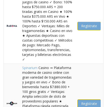
juegos de casino ✓ Bono: 100%
hasta $750.000 ARS + 200
tiradas gratis en Casino ★ 100%
hasta $375.000 ARS en Vivo ★
100% hasta $150.000 ARS en
Deportes ✓ Ventajas: Miles de
Regístrate
tragamonedas ★ Casino en vivo
★ Apuestas deportivas con
cuotas competitivas ✓ Métodos
de pago: Mercado Pago,
criptomonedas, transferencias,
tarjetas y billeteras electrónicas
✓
Spinarium
Casino ⇒ Plataforma
moderna de casino online con
gran variedad de tragamonedas
y juegos en vivo ✓ Bono de
bienvenida: hasta $7.880.000 +
100 giros gratis ✓ Ventajas:
Amplia selección de slots de
proveedores populares ★
Regístrate
Plataforma rápida optimizada