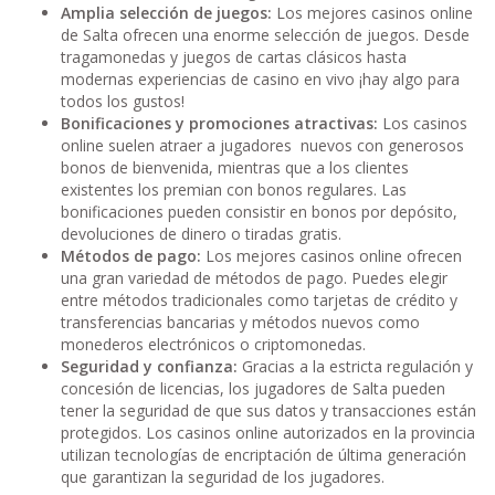
Amplia selección de juegos:
Los mejores casinos online
de Salta ofrecen una enorme selección de juegos. Desde
tragamonedas y juegos de cartas clásicos hasta
modernas experiencias de casino en vivo ¡hay algo para
todos los gustos!
Bonificaciones y promociones atractivas:
Los casinos
online suelen atraer a jugadores nuevos con generosos
bonos de bienvenida, mientras que a los clientes
existentes los premian con bonos regulares. Las
bonificaciones pueden consistir en bonos por depósito,
devoluciones de dinero o tiradas gratis.
Métodos de pago:
Los mejores casinos online ofrecen
una gran variedad de métodos de pago. Puedes elegir
entre métodos tradicionales como tarjetas de crédito y
transferencias bancarias y métodos nuevos como
monederos electrónicos o criptomonedas.
Seguridad y confianza:
Gracias a la estricta regulación y
concesión de licencias, los jugadores de Salta pueden
tener la seguridad de que sus datos y transacciones están
protegidos. Los casinos online autorizados en la provincia
utilizan tecnologías de encriptación de última generación
que garantizan la seguridad de los jugadores.