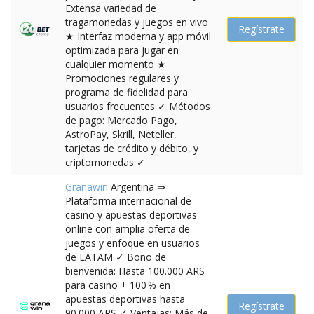
Extensa variedad de
tragamonedas y juegos en vivo
Regístrate
★ Interfaz moderna y app móvil
optimizada para jugar en
cualquier momento ★
Promociones regulares y
programa de fidelidad para
usuarios frecuentes ✓ Métodos
de pago: Mercado Pago,
AstroPay, Skrill, Neteller,
tarjetas de crédito y débito, y
criptomonedas ✓
Granawin
Argentina ⇒
Plataforma internacional de
casino y apuestas deportivas
online con amplia oferta de
juegos y enfoque en usuarios
de LATAM ✓ Bono de
bienvenida: Hasta 100.000 ARS
para casino + 100 % en
apuestas deportivas hasta
Regístrate
90.000 ARS ✓ Ventajas: Más de