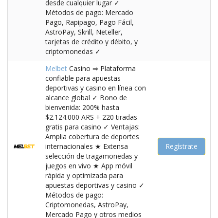
desde cualquier lugar ✓
Métodos de pago: Mercado
Pago, Rapipago, Pago Fácil,
AstroPay, Skrill, Neteller,
tarjetas de crédito y débito, y
criptomonedas ✓
Melbet
Casino ⇒ Plataforma
confiable para apuestas
deportivas y casino en línea con
alcance global ✓ Bono de
bienvenida: 200% hasta
$2.124.000 ARS + 220 tiradas
gratis para casino ✓ Ventajas:
Amplia cobertura de deportes
internacionales ★ Extensa
Regístrate
selección de tragamonedas y
juegos en vivo ★ App móvil
rápida y optimizada para
apuestas deportivas y casino ✓
Métodos de pago:
Criptomonedas, AstroPay,
Mercado Pago y otros medios