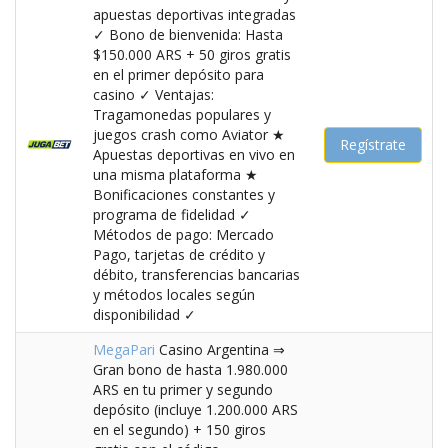
apuestas deportivas integradas
✓ Bono de bienvenida: Hasta
$150.000 ARS + 50 giros gratis
en el primer depósito para
casino ✓ Ventajas:
Tragamonedas populares y
juegos crash como Aviator ★
Regístrate
Apuestas deportivas en vivo en
una misma plataforma ★
Bonificaciones constantes y
programa de fidelidad ✓
Métodos de pago: Mercado
Pago, tarjetas de crédito y
débito, transferencias bancarias
y métodos locales según
disponibilidad ✓
MegaPari
Casino Argentina ⇒
Gran bono de hasta 1.980.000
ARS en tu primer y segundo
depósito (incluye 1.200.000 ARS
en el segundo) + 150 giros