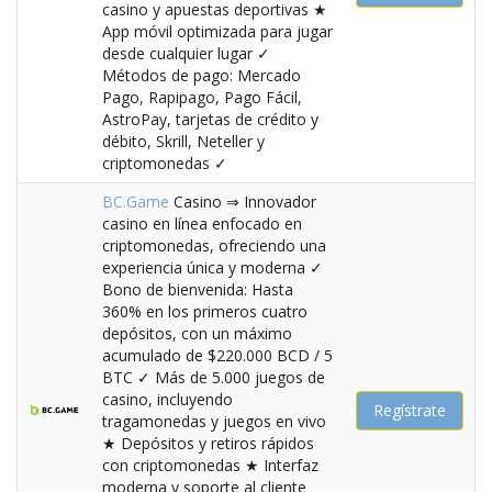
casino y apuestas deportivas ★
App móvil optimizada para jugar
desde cualquier lugar ✓
Métodos de pago: Mercado
Pago, Rapipago, Pago Fácil,
AstroPay, tarjetas de crédito y
débito, Skrill, Neteller y
criptomonedas ✓
BC.Game
Casino ⇒ Innovador
casino en línea enfocado en
criptomonedas, ofreciendo una
experiencia única y moderna ✓
Bono de bienvenida: Hasta
360% en los primeros cuatro
depósitos, con un máximo
acumulado de $220.000 BCD / 5
BTC ✓ Más de 5.000 juegos de
casino, incluyendo
Regístrate
tragamonedas y juegos en vivo
★ Depósitos y retiros rápidos
con criptomonedas ★ Interfaz
moderna y soporte al cliente