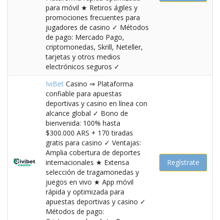
para móvil ★ Retiros ágiles y
promociones frecuentes para
jugadores de casino ✓ Métodos
de pago: Mercado Pago,
criptomonedas, Skrill, Neteller,
tarjetas y otros medios
electrónicos seguros ✓
IviBet
Casino ⇒ Plataforma
confiable para apuestas
deportivas y casino en línea con
alcance global ✓ Bono de
bienvenida: 100% hasta
$300.000 ARS + 170 tiradas
gratis para casino ✓ Ventajas:
Amplia cobertura de deportes
internacionales ★ Extensa
Regístrate
selección de tragamonedas y
juegos en vivo ★ App móvil
rápida y optimizada para
apuestas deportivas y casino ✓
Métodos de pago: