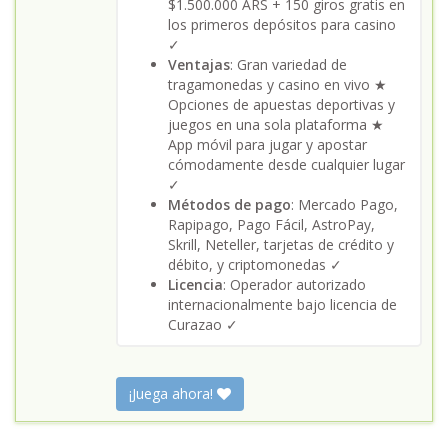
$1.500.000 ARS + 150 giros gratis en
los primeros depósitos para casino
✓
Ventajas
: Gran variedad de
tragamonedas y casino en vivo ★
Opciones de apuestas deportivas y
juegos en una sola plataforma ★
App móvil para jugar y apostar
cómodamente desde cualquier lugar
✓
Métodos de pago
: Mercado Pago,
Rapipago, Pago Fácil, AstroPay,
Skrill, Neteller, tarjetas de crédito y
débito, y criptomonedas ✓
Licencia
: Operador autorizado
internacionalmente bajo licencia de
Curazao ✓
¡Juega ahora!