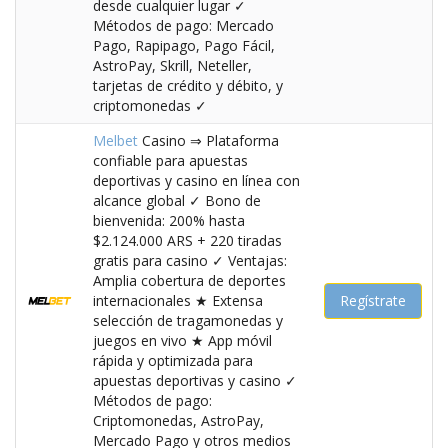
desde cualquier lugar ✓
Métodos de pago: Mercado
Pago, Rapipago, Pago Fácil,
AstroPay, Skrill, Neteller,
tarjetas de crédito y débito, y
criptomonedas ✓
Melbet
Casino ⇒ Plataforma
confiable para apuestas
deportivas y casino en línea con
alcance global ✓ Bono de
bienvenida: 200% hasta
$2.124.000 ARS + 220 tiradas
gratis para casino ✓ Ventajas:
Amplia cobertura de deportes
internacionales ★ Extensa
Regístrate
selección de tragamonedas y
juegos en vivo ★ App móvil
rápida y optimizada para
apuestas deportivas y casino ✓
Métodos de pago:
Criptomonedas, AstroPay,
Mercado Pago y otros medios