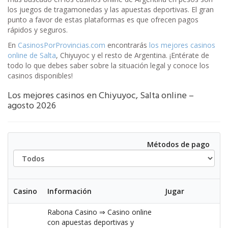
los juegos de tragamonedas y las apuestas deportivas. El gran
punto a favor de estas plataformas es que ofrecen pagos
rápidos y seguros.
En
CasinosPorProvincias.com
encontrarás
los mejores casinos
online de Salta
, Chiyuyoc y el resto de Argentina. ¡Entérate de
todo lo que debes saber sobre la situación legal y conoce los
casinos disponibles!
Los mejores casinos en Chiyuyoc, Salta online –
agosto 2026
Métodos de pago
Casino
Información
Jugar
Rabona Casino ⇒ Casino online
con apuestas deportivas y