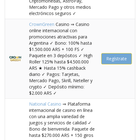
Criptomonedas, AstroPay,
Mercado Pago y otros medios
electrónicos seguros ✓
CrownGreen
Casino ⇒ Casino
online internacional con
promociones atractivas para
Argentina ✓ Bono: 100% hasta
$1.500.000 ARS + 100 FS ✓
Paquete en 3 depósitos ✓ High
Regístrate
Roller 125% hasta $4.500.000
ARS ★ Hasta 15% cashback
diario ✓ Pagos: Tarjetas,
Mercado Pago, Skrill, Neteller y
crypto ✓ Depósito mínimo:
$2.000 ARS ✓
National Casino
⇒ Plataforma
internacional de casino en línea
con una amplia variedad de
juegos y servicios de calidad ✓
Bono de bienvenida: Paquete de
hasta $270.000 ARS + 150 giros