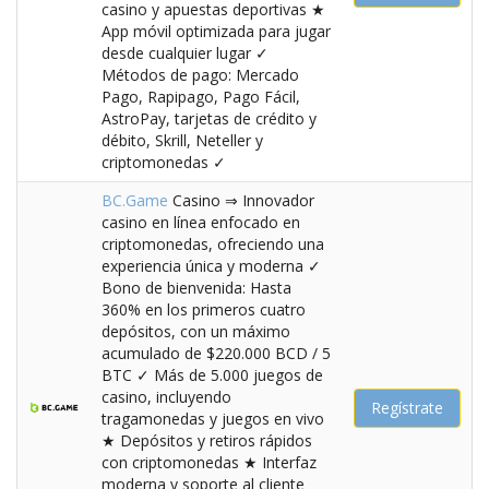
casino y apuestas deportivas ★
App móvil optimizada para jugar
desde cualquier lugar ✓
Métodos de pago: Mercado
Pago, Rapipago, Pago Fácil,
AstroPay, tarjetas de crédito y
débito, Skrill, Neteller y
criptomonedas ✓
BC.Game
Casino ⇒ Innovador
casino en línea enfocado en
criptomonedas, ofreciendo una
experiencia única y moderna ✓
Bono de bienvenida: Hasta
360% en los primeros cuatro
depósitos, con un máximo
acumulado de $220.000 BCD / 5
BTC ✓ Más de 5.000 juegos de
casino, incluyendo
Regístrate
tragamonedas y juegos en vivo
★ Depósitos y retiros rápidos
con criptomonedas ★ Interfaz
moderna y soporte al cliente