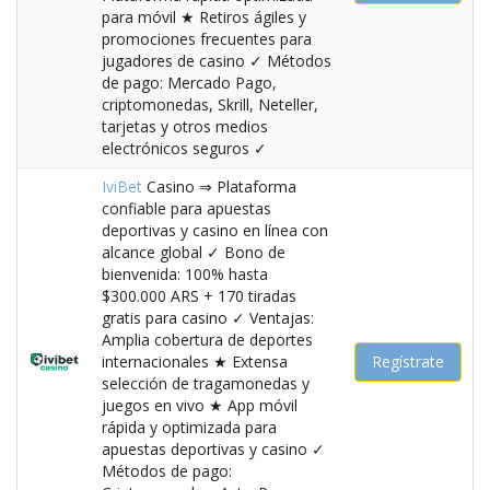
para móvil ★ Retiros ágiles y
promociones frecuentes para
jugadores de casino ✓ Métodos
de pago: Mercado Pago,
criptomonedas, Skrill, Neteller,
tarjetas y otros medios
electrónicos seguros ✓
IviBet
Casino ⇒ Plataforma
confiable para apuestas
deportivas y casino en línea con
alcance global ✓ Bono de
bienvenida: 100% hasta
$300.000 ARS + 170 tiradas
gratis para casino ✓ Ventajas:
Amplia cobertura de deportes
internacionales ★ Extensa
Regístrate
selección de tragamonedas y
juegos en vivo ★ App móvil
rápida y optimizada para
apuestas deportivas y casino ✓
Métodos de pago: