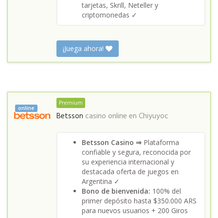
tarjetas, Skrill, Neteller y
criptomonedas ✓
¡Juega ahora!
Premium
online
Betsson
casino online en
Chiyuyoc
Betsson Casino ⇒
Plataforma
confiable y segura, reconocida por
su experiencia internacional y
destacada oferta de juegos en
Argentina ✓
Bono de bienvenida:
100% del
primer depósito hasta $350.000 ARS
para nuevos usuarios + 200 Giros