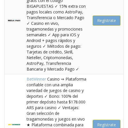
gratis con el código
BIGAPUESTAS ✓ 15% extra con
pagos locales como AstroPay,
Transferencia o Mercado Pago
Regístrate
✓ Casino en vivo,
tragamonedas y promociones
semanales ✓ App para iOS y
Android + pagos rápidos y
seguros ✓ Métodos de pago:
Tarjetas de crédito, Skrill,
Neteller, Criptomonedas,
AstroPay, Transferencia
Bancaria y Mercado Pago ✓
BetWinner
Casino ⇒ Plataforma
confiable con una amplia
variedad de juegos de casino y
deportes ✓ Bono: 100% del
primer depósito hasta $178.000
ARS para casino ✓ Ventajas:
Gran selección de
tragamonedas y juegos en vivo
★ Plataforma combinada para
Regístrate