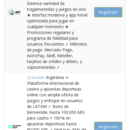
Extensa variedad de
tragamonedas y juegos en vivo
Regístrate
★ Interfaz moderna y app móvil
optimizada para jugar en
cualquier momento ★
Promociones regulares y
programa de fidelidad para
usuarios frecuentes ✓ Métodos
de pago: Mercado Pago,
AstroPay, Skrill, Neteller,
tarjetas de crédito y débito, y
criptomonedas ✓
Granawin
Argentina ⇒
Plataforma internacional de
casino y apuestas deportivas
online con amplia oferta de
juegos y enfoque en usuarios
de LATAM ✓ Bono de
bienvenida: Hasta 100.000 ARS
para casino + 100 % en
apuestas deportivas hasta
Regístrate
90.000 ARS ✓ Ventajas: Más de