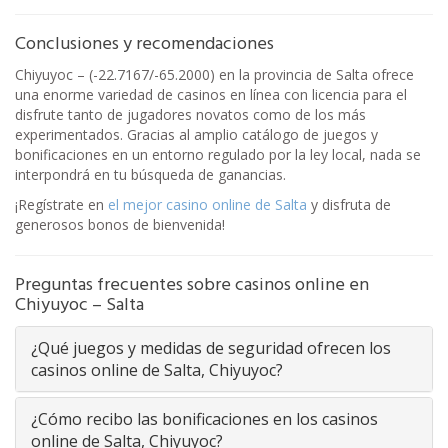
Conclusiones y recomendaciones
Chiyuyoc – (-22.7167/-65.2000) en la provincia de Salta ofrece
una enorme variedad de casinos en línea con licencia para el
disfrute tanto de jugadores novatos como de los más
experimentados. Gracias al amplio catálogo de juegos y
bonificaciones en un entorno regulado por la ley local, nada se
interpondrá en tu búsqueda de ganancias.
¡Regístrate en
el mejor casino online de Salta
y disfruta de
generosos bonos de bienvenida!
Preguntas frecuentes sobre casinos online en
Chiyuyoc – Salta
¿Qué juegos y medidas de seguridad ofrecen los
casinos online de Salta, Chiyuyoc?
¿Cómo recibo las bonificaciones en los casinos
online de Salta, Chiyuyoc?