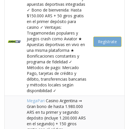
apuestas deportivas integradas
✓ Bono de bienvenida: Hasta
$150.000 ARS + 50 giros gratis
en el primer depósito para
casino ✓ Ventajas:
Tragamonedas populares y
juegos crash como Aviator ★
Regístrate
Apuestas deportivas en vivo en
una misma plataforma ★
Bonificaciones constantes y
programa de fidelidad ✓
Métodos de pago: Mercado
Pago, tarjetas de crédito y
débito, transferencias bancarias
y métodos locales según
disponibilidad ✓
MegaPari
Casino Argentina ⇒
Gran bono de hasta 1.980.000
ARS en tu primer y segundo
depósito (incluye 1.200.000 ARS
en el segundo) + 150 giros