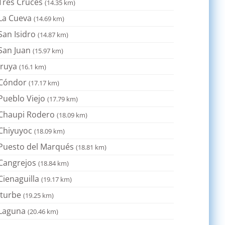
Tres Cruces
(14.35 km)
La Cueva
(14.69 km)
San Isidro
(14.87 km)
San Juan
(15.97 km)
Iruya
(16.1 km)
Cóndor
(17.17 km)
Pueblo Viejo
(17.79 km)
Chaupi Rodero
(18.09 km)
Chiyuyoc
(18.09 km)
Puesto del Marqués
(18.81 km)
Cangrejos
(18.84 km)
Cienaguilla
(19.17 km)
Iturbe
(19.25 km)
Laguna
(20.46 km)