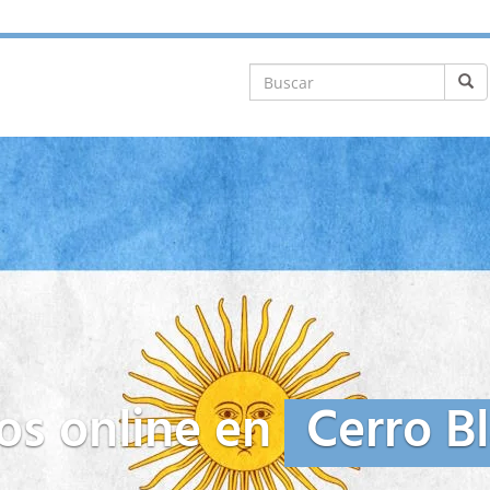
os online en
Cerro B