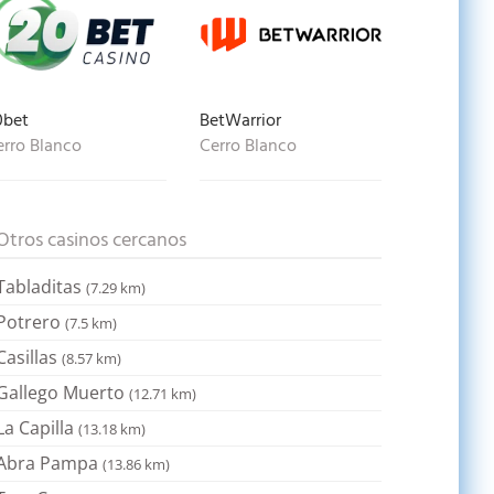
0bet
BetWarrior
erro Blanco
Cerro Blanco
Otros casinos cercanos
Tabladitas
(7.29 km)
Potrero
(7.5 km)
Casillas
(8.57 km)
Gallego Muerto
(12.71 km)
La Capilla
(13.18 km)
Abra Pampa
(13.86 km)