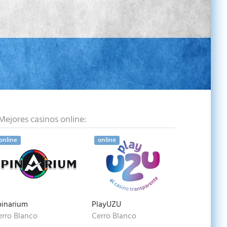
Mejores casinos online:
online
online
pinarium
PlayUZU
erro Blanco
Cerro Blanco