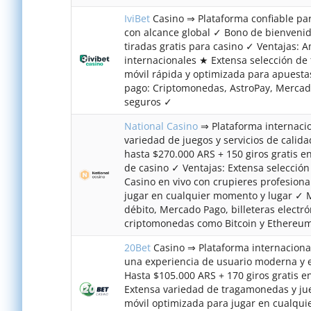
IviBet
Casino ⇒ Plataforma confiable par
con alcance global ✓ Bono de bienveni
tiradas gratis para casino ✓ Ventajas: 
internacionales ★ Extensa selección de
móvil rápida y optimizada para apuesta
pago: Criptomonedas, AstroPay, Mercado
seguros ✓
National Casino
⇒ Plataforma internacio
variedad de juegos y servicios de cali
hasta $270.000 ARS + 150 giros gratis e
de casino ✓ Ventajas: Extensa selecci
Casino en vivo con crupieres profesiona
jugar en cualquier momento y lugar ✓ M
débito, Mercado Pago, billeteras electrón
criptomonedas como Bitcoin y Ethereu
20Bet
Casino ⇒ Plataforma internacional
una experiencia de usuario moderna y 
Hasta $105.000 ARS + 170 giros gratis e
Extensa variedad de tragamonedas y ju
móvil optimizada para jugar en cualqu