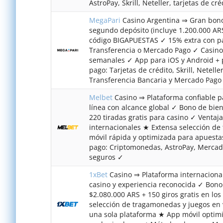
AstroPay, Skrill, Neteller, tarjetas de c
MegaPari
Casino Argentina ⇒ Gran bono
segundo depósito (incluye 1.200.000 ARS
código BIGAPUESTAS ✓ 15% extra con pa
Transferencia o Mercado Pago ✓ Casino
semanales ✓ App para iOS y Android + 
pago: Tarjetas de crédito, Skrill, Netell
Transferencia Bancaria y Mercado Pago
Melbet
Casino ⇒ Plataforma confiable p
línea con alcance global ✓ Bono de bie
220 tiradas gratis para casino ✓ Ventaj
internacionales ★ Extensa selección de
móvil rápida y optimizada para apuesta
pago: Criptomonedas, AstroPay, Mercado
seguros ✓
1xBet
Casino ⇒ Plataforma internacional
casino y experiencia reconocida ✓ Bono
$2.080.000 ARS + 150 giros gratis en lo
selección de tragamonedas y juegos en 
una sola plataforma ★ App móvil optimi