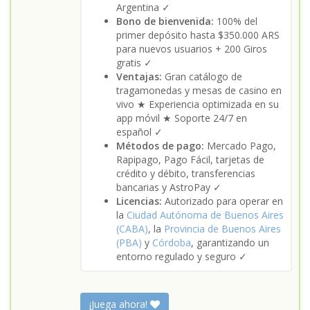
Argentina ✓
Bono de bienvenida:
100% del
primer depósito hasta $350.000 ARS
para nuevos usuarios + 200 Giros
gratis ✓
Ventajas:
Gran catálogo de
tragamonedas y mesas de casino en
vivo ★ Experiencia optimizada en su
app móvil ★ Soporte 24/7 en
español ✓
Métodos de pago:
Mercado Pago,
Rapipago, Pago Fácil, tarjetas de
crédito y débito, transferencias
bancarias y AstroPay ✓
Licencias:
Autorizado para operar en
la
Ciudad Autónoma de Buenos Aires
(CABA)
, la
Provincia de Buenos Aires
(PBA)
y
Córdoba
, garantizando un
entorno regulado y seguro ✓
¡Juega ahora!