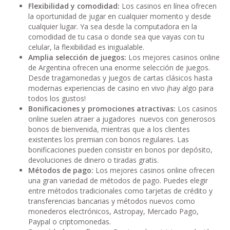
Flexibilidad y comodidad:
Los casinos en línea ofrecen
la oportunidad de jugar en cualquier momento y desde
cualquier lugar. Ya sea desde la computadora en la
comodidad de tu casa o donde sea que vayas con tu
celular, la flexibilidad es inigualable.
Amplia selección de juegos:
Los mejores casinos online
de Argentina ofrecen una enorme selección de juegos.
Desde tragamonedas y juegos de cartas clásicos hasta
modernas experiencias de casino en vivo ¡hay algo para
todos los gustos!
Bonificaciones y promociones atractivas:
Los casinos
online suelen atraer a jugadores nuevos con generosos
bonos de bienvenida, mientras que a los clientes
existentes los premian con bonos regulares. Las
bonificaciones pueden consistir en bonos por depósito,
devoluciones de dinero o tiradas gratis.
Métodos de pago:
Los mejores casinos online ofrecen
una gran variedad de métodos de pago. Puedes elegir
entre métodos tradicionales como tarjetas de crédito y
transferencias bancarias y métodos nuevos como
monederos electrónicos, Astropay, Mercado Pago,
Paypal o criptomonedas.