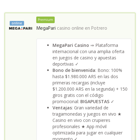
Premium
online
MegaPari
casino online en
Potrero
MegaPari Casino
⇒ Plataforma
internacional con una amplia oferta
en juegos de casino y apuestas
deportivas ✓
Bono de bienvenida
: Bono: 100%
hasta $1.980.000 ARS en las dos
primeras recargas (incluye
$1.200.000 ARS en la segunda) + 150
giros gratis con el código
promocional:
BIGAPUESTAS
✓
Ventajas
: Gran variedad de
tragamonedas y juegos en vivo ★
Casino en vivo con crupieres
profesionales ★ App móvil
optimizada para jugar en cualquier
momento ✓