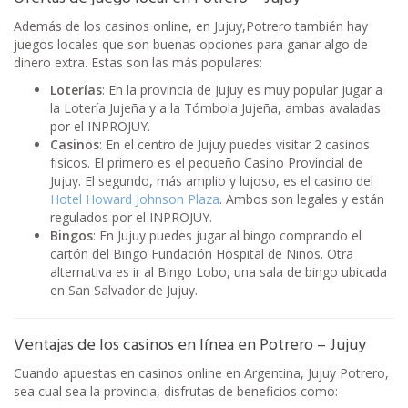
Además de los casinos online, en Jujuy,Potrero también hay
juegos locales que son buenas opciones para ganar algo de
dinero extra. Estas son las más populares:
Loterías
: En la provincia de Jujuy es muy popular jugar a
la Lotería Jujeña y a la Tómbola Jujeña, ambas avaladas
por el INPROJUY.
Casinos
: En el centro de Jujuy puedes visitar 2 casinos
físicos. El primero es el pequeño Casino Provincial de
Jujuy. El segundo, más amplio y lujoso, es el casino del
Hotel Howard Johnson Plaza
. Ambos son legales y están
regulados por el INPROJUY.
Bingos
: En Jujuy puedes jugar al bingo comprando el
cartón del Bingo Fundación Hospital de Niños. Otra
alternativa es ir al Bingo Lobo, una sala de bingo ubicada
en San Salvador de Jujuy.
Ventajas de los casinos en línea en Potrero – Jujuy
Cuando apuestas en casinos online en Argentina, Jujuy Potrero,
sea cual sea la provincia, disfrutas de beneficios como: