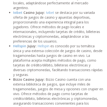
locales, adaptándose perfectamente al mercado
argentino.
Ivibet
Casino Jujuy:
Ivibet
se destaca por su variada
oferta de juegos de casino y apuestas deportivas,
proporcionando una experiencia integral para los
jugadores. Ofrece métodos de pago locales e
internacionales, incluyendo tarjetas de crédito, billeteras
electrónicas y criptomonedas, adaptándose a las
preferencias de los usuarios.
Hellspin
Jujuy:
Hellspin
es conocido por su temática
única y una extensa colección de juegos de casino, desde
tragamonedas hasta juegos de casino en vivo. La
plataforma acepta múltiples métodos de pago, como
tarjetas de crédito/débito, billeteras electrónicas y
diversas criptomonedas, facilitando transacciones rápidas
y seguras.
Bizzo Casino Jujuy:
Bizzo Casino cuenta con una
extensa biblioteca de juegos, que incluye miles de
tragamonedas, juegos de mesa y opciones con crupier en
vivo. Ofrece métodos de pago como tarjetas de
crédito/débito, billeteras electrónicas y criptomonedas,
asegurando transacciones convenientes para los