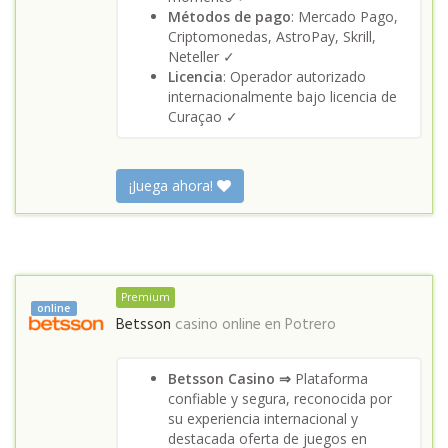
Métodos de pago
: Mercado Pago,
Criptomonedas, AstroPay, Skrill,
Neteller ✓
Licencia
: Operador autorizado
internacionalmente bajo licencia de
Curaçao ✓
¡Juega ahora!
Premium
online
Betsson
casino online en
Potrero
Betsson Casino ⇒
Plataforma
confiable y segura, reconocida por
su experiencia internacional y
destacada oferta de juegos en