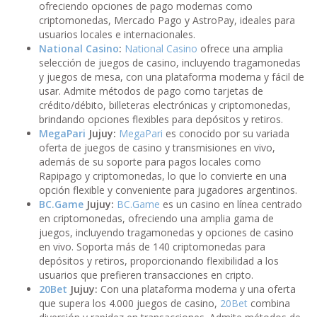
ofreciendo opciones de pago modernas como
criptomonedas, Mercado Pago y AstroPay, ideales para
usuarios locales e internacionales.
National Casino
:
National Casino
ofrece una amplia
selección de juegos de casino, incluyendo tragamonedas
y juegos de mesa, con una plataforma moderna y fácil de
usar. Admite métodos de pago como tarjetas de
crédito/débito, billeteras electrónicas y criptomonedas,
brindando opciones flexibles para depósitos y retiros.
MegaPari
Jujuy:
MegaPari
es conocido por su variada
oferta de juegos de casino y transmisiones en vivo,
además de su soporte para pagos locales como
Rapipago y criptomonedas, lo que lo convierte en una
opción flexible y conveniente para jugadores argentinos.
BC.Game
Jujuy:
BC.Game
es un casino en línea centrado
en criptomonedas, ofreciendo una amplia gama de
juegos, incluyendo tragamonedas y opciones de casino
en vivo. Soporta más de 140 criptomonedas para
depósitos y retiros, proporcionando flexibilidad a los
usuarios que prefieren transacciones en cripto.
20Bet
Jujuy:
Con una plataforma moderna y una oferta
que supera los 4.000 juegos de casino,
20Bet
combina