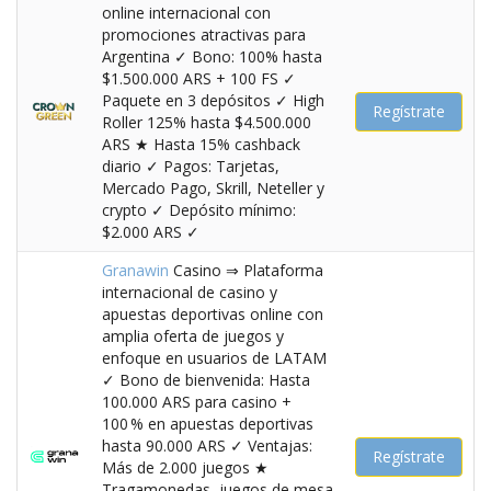
online internacional con
promociones atractivas para
Argentina ✓ Bono: 100% hasta
$1.500.000 ARS + 100 FS ✓
Paquete en 3 depósitos ✓ High
Regístrate
Roller 125% hasta $4.500.000
ARS ★ Hasta 15% cashback
diario ✓ Pagos: Tarjetas,
Mercado Pago, Skrill, Neteller y
crypto ✓ Depósito mínimo:
$2.000 ARS ✓
Granawin
Casino ⇒ Plataforma
internacional de casino y
apuestas deportivas online con
amplia oferta de juegos y
enfoque en usuarios de LATAM
✓ Bono de bienvenida: Hasta
100.000 ARS para casino +
100 % en apuestas deportivas
hasta 90.000 ARS ✓ Ventajas:
Regístrate
Más de 2.000 juegos ★
Tragamonedas, juegos de mesa