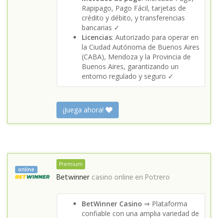
Rapipago, Pago Fácil, tarjetas de
crédito y débito, y transferencias
bancarias ✓
Licencias
: Autorizado para operar en
la Ciudad Autónoma de Buenos Aires
(CABA), Mendoza y la Provincia de
Buenos Aires, garantizando un
entorno regulado y seguro ✓
¡Juega ahora!
Premium
online
Betwinner
casino online en
Potrero
BetWinner Casino
⇒ Plataforma
confiable con una amplia variedad de