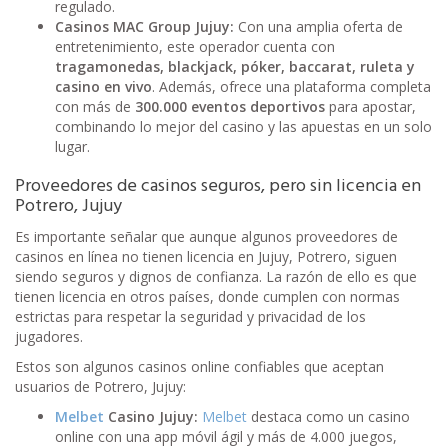
regulado.
Casinos MAC Group Jujuy:
Con una amplia oferta de
entretenimiento, este operador cuenta con
tragamonedas, blackjack, póker, baccarat, ruleta y
casino en vivo
. Además, ofrece una plataforma completa
con más de
300.000 eventos deportivos
para apostar,
combinando lo mejor del casino y las apuestas en un solo
lugar.
Proveedores de casinos seguros, pero sin licencia en
Potrero, Jujuy
Es importante señalar que aunque algunos proveedores de
casinos en línea no tienen licencia en Jujuy, Potrero, siguen
siendo seguros y dignos de confianza. La razón de ello es que
tienen licencia en otros países, donde cumplen con normas
estrictas para respetar la seguridad y privacidad de los
jugadores.
Estos son algunos casinos online confiables que aceptan
usuarios de Potrero, Jujuy:
Melbet
Casino Jujuy:
Melbet
destaca como un casino
online con una app móvil ágil y más de 4.000 juegos,