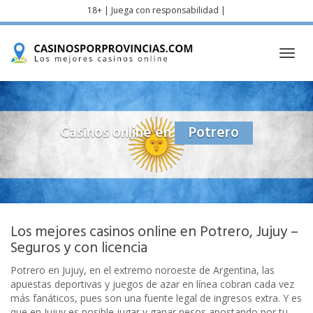
Skip
18+ | Juega con responsabilidad |
to
main
content
Toggl
navig
Casinos online en
Potrero
Los mejores casinos online en Potrero, Jujuy –
Seguros y con licencia
Potrero en Jujuy, en el extremo noroeste de Argentina, las
apuestas deportivas y juegos de azar en línea cobran cada vez
más fanáticos, pues son una fuente legal de ingresos extra. Y es
que en Jujuy es posible jugar y ganar pesos apostando por tu