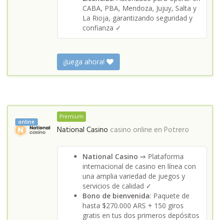
CABA, PBA, Mendoza, Jujuy, Salta y
La Rioja, garantizando seguridad y
confianza ✓
¡Juega ahora!
Premium
online
National Casino
casino online en
Potrero
National Casino
⇒ Plataforma
internacional de casino en línea con
una amplia variedad de juegos y
servicios de calidad ✓
Bono de bienvenida
: Paquete de
hasta $270.000 ARS + 150 giros
gratis en tus dos primeros depósitos