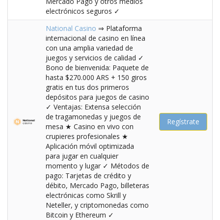
Mercado Pago y otros medios
electrónicos seguros ✓
National Casino
⇒ Plataforma
internacional de casino en línea
con una amplia variedad de
juegos y servicios de calidad ✓
Bono de bienvenida: Paquete de
hasta $270.000 ARS + 150 giros
gratis en tus dos primeros
depósitos para juegos de casino
✓ Ventajas: Extensa selección
de tragamonedas y juegos de
Regístrate
mesa ★ Casino en vivo con
crupieres profesionales ★
Aplicación móvil optimizada
para jugar en cualquier
momento y lugar ✓ Métodos de
pago: Tarjetas de crédito y
débito, Mercado Pago, billeteras
electrónicas como Skrill y
Neteller, y criptomonedas como
Bitcoin y Ethereum ✓