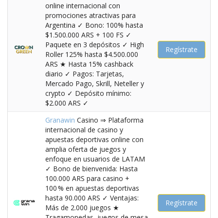
online internacional con
promociones atractivas para
Argentina ✓ Bono: 100% hasta
$1.500.000 ARS + 100 FS ✓
Paquete en 3 depósitos ✓ High
Regístrate
Roller 125% hasta $4.500.000
ARS ★ Hasta 15% cashback
diario ✓ Pagos: Tarjetas,
Mercado Pago, Skrill, Neteller y
crypto ✓ Depósito mínimo:
$2.000 ARS ✓
Granawin
Casino ⇒ Plataforma
internacional de casino y
apuestas deportivas online con
amplia oferta de juegos y
enfoque en usuarios de LATAM
✓ Bono de bienvenida: Hasta
100.000 ARS para casino +
100 % en apuestas deportivas
hasta 90.000 ARS ✓ Ventajas:
Regístrate
Más de 2.000 juegos ★
Tragamonedas, juegos de mesa