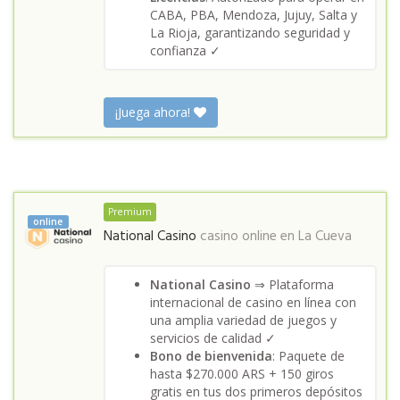
CABA, PBA, Mendoza, Jujuy, Salta y
La Rioja, garantizando seguridad y
confianza ✓
¡Juega ahora!
Premium
online
National Casino
casino online en
La Cueva
National Casino
⇒ Plataforma
internacional de casino en línea con
una amplia variedad de juegos y
servicios de calidad ✓
Bono de bienvenida
: Paquete de
hasta $270.000 ARS + 150 giros
gratis en tus dos primeros depósitos