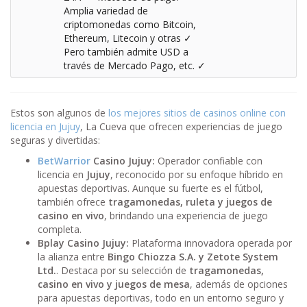
Amplia variedad de
criptomonedas como Bitcoin,
Ethereum, Litecoin y otras ✓
Pero también admite USD a
través de Mercado Pago, etc. ✓
Estos son algunos de
los mejores sitios de casinos online con
licencia en Jujuy
, La Cueva que ofrecen experiencias de juego
seguras y divertidas:
BetWarrior
Casino Jujuy:
Operador confiable con
licencia en
Jujuy
, reconocido por su enfoque híbrido en
apuestas deportivas. Aunque su fuerte es el fútbol,
también ofrece
tragamonedas, ruleta y juegos de
casino en vivo
, brindando una experiencia de juego
completa.
Bplay Casino Jujuy:
Plataforma innovadora operada por
la alianza entre
Bingo Chiozza S.A. y Zetote System
Ltd.
. Destaca por su selección de
tragamonedas,
casino en vivo y juegos de mesa
, además de opciones
para apuestas deportivas, todo en un entorno seguro y