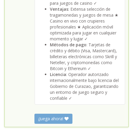
para juegos de casino ✓
Ventajas
: Extensa selección de
tragamonedas y juegos de mesa ★
Casino en vivo con crupieres
profesionales ★ Aplicación móvil
optimizada para jugar en cualquier
momento y lugar ✓
Métodos de pago
: Tarjetas de
crédito y débito (Visa, Mastercard),
billeteras electrónicas como Skrill y
Neteller, y criptomonedas como
Bitcoin y Ethereum ✓
Licencia
: Operador autorizado
internacionalmente bajo licencia del
Gobierno de Curazao, garantizando
un entorno de juego seguro y
confiable ✓
¡Juega ahora!