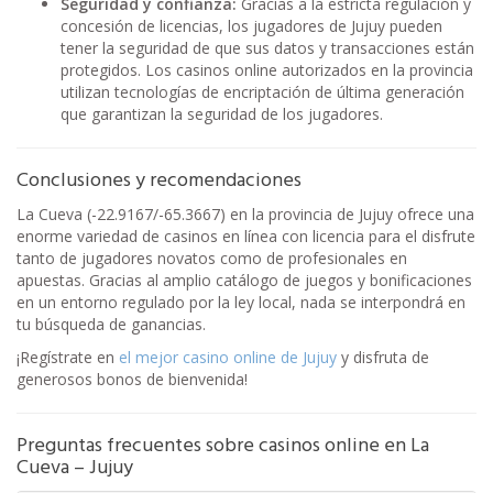
Seguridad y confianza:
Gracias a la estricta regulación y
concesión de licencias, los jugadores de Jujuy pueden
tener la seguridad de que sus datos y transacciones están
protegidos. Los casinos online autorizados en la provincia
utilizan tecnologías de encriptación de última generación
que garantizan la seguridad de los jugadores.
Conclusiones y recomendaciones
La Cueva (-22.9167/-65.3667) en la provincia de Jujuy ofrece una
enorme variedad de casinos en línea con licencia para el disfrute
tanto de jugadores novatos como de profesionales en
apuestas. Gracias al amplio catálogo de juegos y bonificaciones
en un entorno regulado por la ley local, nada se interpondrá en
tu búsqueda de ganancias.
¡Regístrate en
el mejor casino online de Jujuy
y disfruta de
generosos bonos de bienvenida!
Preguntas frecuentes sobre casinos online en La
Cueva – Jujuy