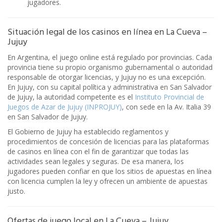
jugadores.
Situación legal de los casinos en línea en La Cueva –
Jujuy
En Argentina, el juego online está regulado por provincias. Cada
provincia tiene su propio organismo gubernamental o autoridad
responsable de otorgar licencias, y Jujuy no es una excepción.
En Jujuy, con su capital política y administrativa en San Salvador
de Jujuy, la autoridad competente es el
Instituto Provincial de
Juegos de Azar de Jujuy (INPROJUY)
, con sede en la Av. Italia 39
en San Salvador de Jujuy.
El Gobierno de Jujuy ha establecido reglamentos y
procedimientos de concesión de licencias para las plataformas
de casinos en línea con el fin de garantizar que todas las
actividades sean legales y seguras. De esa manera, los
jugadores pueden confiar en que los sitios de apuestas en línea
con licencia cumplen la ley y ofrecen un ambiente de apuestas
justo.
Ofertas de juego local en La Cueva – Jujuy