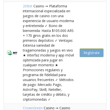
20Bet
Casino ⇒ Plataforma
internacional especializada en
juegos de casino con una
experiencia de usuario moderna
y entretenida ✓ Bono de
bienvenida: Hasta $105.000 ARS
+ 170 giros gratis en los dos
primeros depósitos ✓ Ventajas:
Extensa variedad de
tragamonedas y juegos en vivo
Regístrate
★ Interfaz moderna y app móvil
optimizada para jugar en
cualquier momento ★
Promociones regulares y
programa de fidelidad para
usuarios frecuentes ✓ Métodos
de pago: Mercado Pago,
AstroPay, Skrill, Neteller,
tarjetas de crédito y débito, y
criptomonedas ✓
CrownGreen
Casino ⇒ Casino