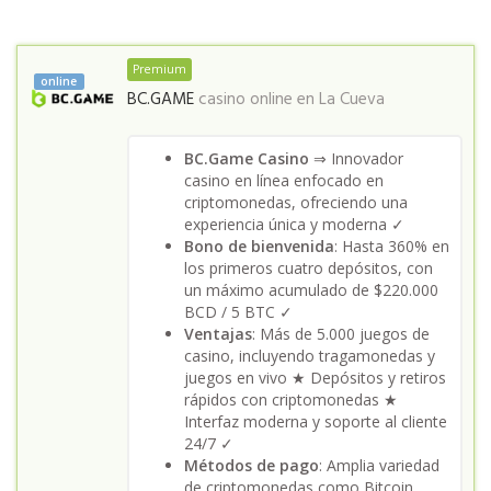
Premium
online
BC.GAME
casino online en
La Cueva
BC.Game Casino
⇒ Innovador
casino en línea enfocado en
criptomonedas, ofreciendo una
experiencia única y moderna ✓
Bono de bienvenida
: Hasta 360% en
los primeros cuatro depósitos, con
un máximo acumulado de $220.000
BCD / 5 BTC ✓
Ventajas
: Más de 5.000 juegos de
casino, incluyendo tragamonedas y
juegos en vivo ★ Depósitos y retiros
rápidos con criptomonedas ★
Interfaz moderna y soporte al cliente
24/7 ✓
Métodos de pago
: Amplia variedad
de criptomonedas como Bitcoin,