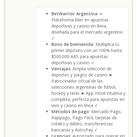
BetWarrior Argentina
⇒
Plataforma líder en apuestas
deportivas y casino en línea,
diseñada para el mercado argentino
✓
Bono de bienvenida
: Multiplica tu
primer depósito con un 100% hasta
$500.000 ARS para apuestas
deportivas y casino ✓
Ventajas
: Amplia selección de
deportes y juegos de casino ★
Patrocinador oficial de las
selecciones argentinas de fútbol,
hockey y tenis ★ App móvil intuitiva y
completa, perfecta para apuestas en
vivo y casino en línea ✓
Métodos de pago
: Mercado Pago,
Rapipago, Pago Fácil, tarjetas de
crédito y débito, transferencias
bancarias y AstroPay ✓
Licencias
: Autorizado para operar en