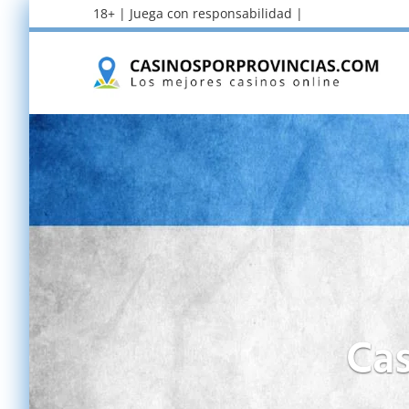
Skip
18+ | Juega con responsabilidad |
to
main
content
Cas