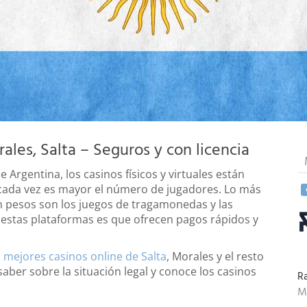
ales, Salta – Seguros y con licencia
e Argentina, los casinos físicos y virtuales están
e cada vez es mayor el número de jugadores. Lo más
n pesos son los juegos de tragamonedas y las
e estas plataformas es que ofrecen pagos rápidos y
 mejores casinos online de Salta
, Morales y el resto
aber sobre la situación legal y conoce los casinos
R
M