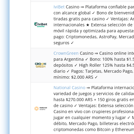
IviBet
Casino ⇒ Plataforma confiable par
con alcance global ✓ Bono de bienveni
tiradas gratis para casino ✓ Ventajas: 
internacionales ★ Extensa selección de
móvil rápida y optimizada para apuesta
pago: Criptomonedas, AstroPay, Mercado
seguros ✓
CrownGreen
Casino ⇒ Casino online int
para Argentina ✓ Bono: 100% hasta $1.
depósitos ✓ High Roller 125% hasta $4
diario ✓ Pagos: Tarjetas, Mercado Pago, 
mínimo: $2.000 ARS ✓
National Casino
⇒ Plataforma internacio
variedad de juegos y servicios de cali
hasta $270.000 ARS + 150 giros gratis e
de casino ✓ Ventajas: Extensa selecci
Casino en vivo con crupieres profesiona
jugar en cualquier momento y lugar ✓ M
débito, Mercado Pago, billeteras electrón
criptomonedas como Bitcoin y Ethereu