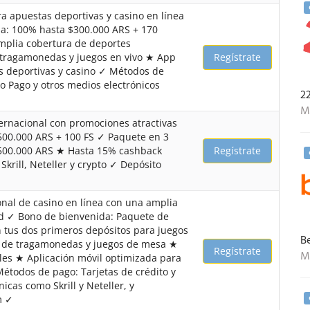
a apuestas deportivas y casino en línea
da: 100% hasta $300.000 ARS + 170
Amplia cobertura de deportes
 tragamonedas y juegos en vivo ★ App
Regístrate
s deportivas y casino ✓ Métodos de
 Pago y otros medios electrónicos
2
M
ernacional con promociones atractivas
500.000 ARS + 100 FS ✓ Paquete en 3
.500.000 ARS ★ Hasta 15% cashback
Regístrate
Skrill, Neteller y crypto ✓ Depósito
nal de casino en línea con una amplia
dad ✓ Bono de bienvenida: Paquete de
n tus dos primeros depósitos para juegos
B
ón de tragamonedas y juegos de mesa ★
Regístrate
M
les ★ Aplicación móvil optimizada para
étodos de pago: Tarjetas de crédito y
icas como Skrill y Neteller, y
m ✓