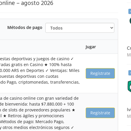
online – agosto 2026
Métodos de pago
Jugar
C
M
stas deportivas y juegos de casino ✓
radas gratis en Casino ★ 100% hasta
0.000 ARS en Deportes ✓ Ventajas: Miles
Regístrate
uestas deportivas con cuotas
do Pago, criptomonedas, transferencias,
 de casino online con gran variedad de
e bienvenida: hasta $7.880.000 + 100
Iv
ón de slots de proveedores populares ★
Regístrate
l ★ Retiros ágiles y promociones
M
 Métodos de pago: Mercado Pago,
s y otros medios electrónicos seguros ✓