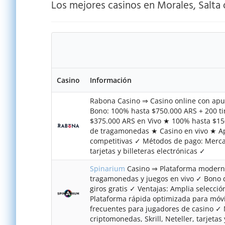
Los mejores casinos en Morales, Salta 
Casino
Información
Rabona Casino ⇒ Casino online con apue
Bono: 100% hasta $750.000 ARS + 200 ti
$375.000 ARS en Vivo ★ 100% hasta $15
de tragamonedas ★ Casino en vivo ★ Ap
competitivas ✓ Métodos de pago: Merca
tarjetas y billeteras electrónicas ✓
Spinarium
Casino ⇒ Plataforma moderna
tragamonedas y juegos en vivo ✓ Bono d
giros gratis ✓ Ventajas: Amplia selecci
Plataforma rápida optimizada para móvi
frecuentes para jugadores de casino ✓
criptomonedas, Skrill, Neteller, tarjeta