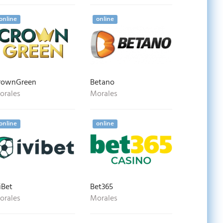
online
online
rownGreen
Betano
orales
Morales
online
online
iBet
Bet365
orales
Morales