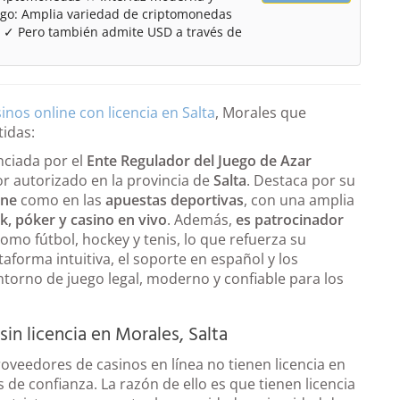
ago: Amplia variedad de criptomonedas
as ✓ Pero también admite USD a través de
sinos online con licencia en Salta
, Morales que
tidas:
nciada por el
Ente Regulador del Juego de Azar
r autorizado en la provincia de
Salta
. Destaca por su
ine
como en las
apuestas deportivas
, con una amplia
k, póker y casino en vivo
. Además,
es patrocinador
omo fútbol, hockey y tenis, lo que refuerza su
aforma intuitiva, el soporte en español y los
torno de juego legal, moderno y confiable para los
in licencia en Morales, Salta
veedores de casinos en línea no tienen licencia en
 de confianza. La razón de ello es que tienen licencia