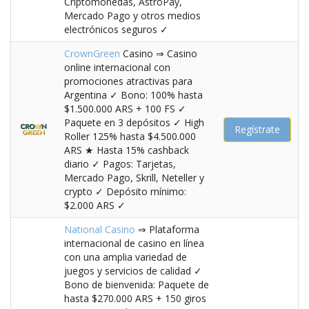
Criptomonedas, AstroPay,
Mercado Pago y otros medios
electrónicos seguros ✓
CrownGreen
Casino ⇒ Casino
online internacional con
promociones atractivas para
Argentina ✓ Bono: 100% hasta
$1.500.000 ARS + 100 FS ✓
Paquete en 3 depósitos ✓ High
Regístrate
Roller 125% hasta $4.500.000
ARS ★ Hasta 15% cashback
diario ✓ Pagos: Tarjetas,
Mercado Pago, Skrill, Neteller y
crypto ✓ Depósito mínimo:
$2.000 ARS ✓
National Casino
⇒ Plataforma
internacional de casino en línea
con una amplia variedad de
juegos y servicios de calidad ✓
Bono de bienvenida: Paquete de
hasta $270.000 ARS + 150 giros