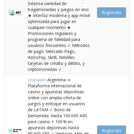
Extensa variedad de
tragamonedas y juegos en vivo
Regístrate
★ Interfaz moderna y app móvil
optimizada para jugar en
cualquier momento ★
Promociones regulares y
programa de fidelidad para
usuarios frecuentes ✓ Métodos
de pago: Mercado Pago,
AstroPay, Skrill, Neteller,
tarjetas de crédito y débito, y
criptomonedas ✓
Granawin
Argentina ⇒
Plataforma internacional de
casino y apuestas deportivas
online con amplia oferta de
juegos y enfoque en usuarios
de LATAM ✓ Bono de
bienvenida: Hasta 100.000 ARS
para casino + 100 % en
apuestas deportivas hasta
Regístrate
90.000 ARS ✓ Ventajas: Más de