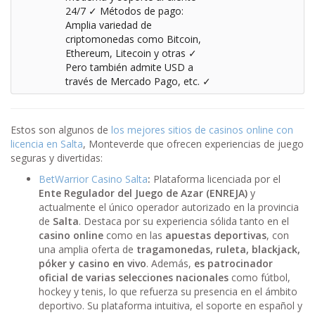
24/7 ✓ Métodos de pago:
Amplia variedad de
criptomonedas como Bitcoin,
Ethereum, Litecoin y otras ✓
Pero también admite USD a
través de Mercado Pago, etc. ✓
Estos son algunos de
los mejores sitios de casinos online con
licencia en Salta
, Monteverde que ofrecen experiencias de juego
seguras y divertidas:
BetWarrior Casino Salta
:
Plataforma licenciada por el
Ente Regulador del Juego de Azar (ENREJA)
y
actualmente el único operador autorizado en la provincia
de
Salta
. Destaca por su experiencia sólida tanto en el
casino online
como en las
apuestas deportivas
, con
una amplia oferta de
tragamonedas, ruleta, blackjack,
póker y casino en vivo
. Además,
es patrocinador
oficial de varias selecciones nacionales
como fútbol,
hockey y tenis, lo que refuerza su presencia en el ámbito
deportivo. Su plataforma intuitiva, el soporte en español y