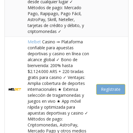
desde cualquier lugar ✓
Métodos de pago: Mercado
Pago, Rapipago, Pago Fácil,
AstroPay, Skrill, Neteller,
tarjetas de crédito y débito, y
criptomonedas ✓
Melbet
Casino ⇒ Plataforma
confiable para apuestas
deportivas y casino en línea con
alcance global ✓ Bono de
bienvenida: 200% hasta
$2.124.000 ARS + 220 tiradas
gratis para casino ✓ Ventajas:
Amplia cobertura de deportes
internacionales ★ Extensa
Regístrate
selección de tragamonedas y
juegos en vivo ★ App móvil
rápida y optimizada para
apuestas deportivas y casino ✓
Métodos de pago:
Criptomonedas, AstroPay,
Mercado Pago y otros medios