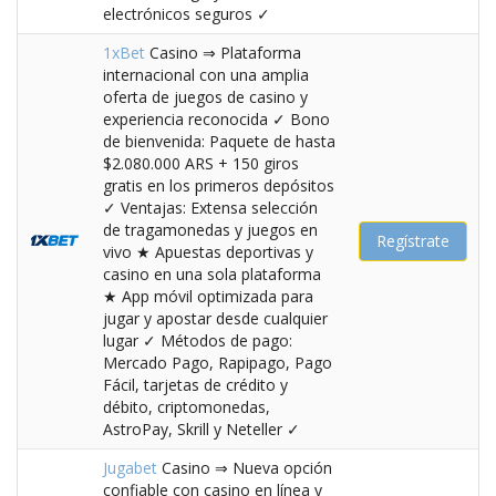
electrónicos seguros ✓
1xBet
Casino ⇒ Plataforma
internacional con una amplia
oferta de juegos de casino y
experiencia reconocida ✓ Bono
de bienvenida: Paquete de hasta
$2.080.000 ARS + 150 giros
gratis en los primeros depósitos
✓ Ventajas: Extensa selección
de tragamonedas y juegos en
Regístrate
vivo ★ Apuestas deportivas y
casino en una sola plataforma
★ App móvil optimizada para
jugar y apostar desde cualquier
lugar ✓ Métodos de pago:
Mercado Pago, Rapipago, Pago
Fácil, tarjetas de crédito y
débito, criptomonedas,
AstroPay, Skrill y Neteller ✓
Jugabet
Casino ⇒ Nueva opción
confiable con casino en línea y