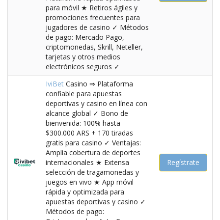
para móvil ★ Retiros ágiles y
promociones frecuentes para
jugadores de casino ✓ Métodos
de pago: Mercado Pago,
criptomonedas, Skrill, Neteller,
tarjetas y otros medios
electrónicos seguros ✓
IviBet
Casino ⇒ Plataforma
confiable para apuestas
deportivas y casino en línea con
alcance global ✓ Bono de
bienvenida: 100% hasta
$300.000 ARS + 170 tiradas
gratis para casino ✓ Ventajas:
Amplia cobertura de deportes
internacionales ★ Extensa
Regístrate
selección de tragamonedas y
juegos en vivo ★ App móvil
rápida y optimizada para
apuestas deportivas y casino ✓
Métodos de pago: