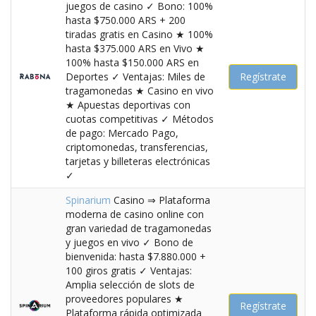
juegos de casino ✓ Bono: 100%
hasta $750.000 ARS + 200
tiradas gratis en Casino ★ 100%
hasta $375.000 ARS en Vivo ★
100% hasta $150.000 ARS en
Deportes ✓ Ventajas: Miles de
Regístrate
tragamonedas ★ Casino en vivo
★ Apuestas deportivas con
cuotas competitivas ✓ Métodos
de pago: Mercado Pago,
criptomonedas, transferencias,
tarjetas y billeteras electrónicas
✓
Spinarium
Casino ⇒ Plataforma
moderna de casino online con
gran variedad de tragamonedas
y juegos en vivo ✓ Bono de
bienvenida: hasta $7.880.000 +
100 giros gratis ✓ Ventajas:
Amplia selección de slots de
proveedores populares ★
Regístrate
Plataforma rápida optimizada