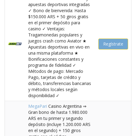
apuestas deportivas integradas
✓ Bono de bienvenida: Hasta
$150.000 ARS + 50 giros gratis
en el primer depósito para
casino ✓ Ventajas:
Tragamonedas populares y
juegos crash como Aviator ★
Regístrate
Apuestas deportivas en vivo en
una misma plataforma ★
Bonificaciones constantes y
programa de fidelidad ✓
Métodos de pago: Mercado
Pago, tarjetas de crédito y
débito, transferencias bancarias
y métodos locales según
disponibilidad ✓
MegaPari
Casino Argentina ⇒
Gran bono de hasta 1.980.000
ARS en tu primer y segundo
depósito (incluye 1.200.000 ARS
en el segundo) + 150 giros