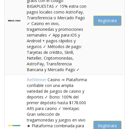
gratis con el código
BIGAPUESTAS ✓ 15% extra con
pagos locales como AstroPay,
Transferencia o Mercado Pago
Regístrate
✓ Casino en vivo,
tragamonedas y promociones
semanales ✓ App para iOS y
Android + pagos rápidos y
seguros ✓ Métodos de pago:
Tarjetas de crédito, Skrill,
Neteller, Criptomonedas,
AstroPay, Transferencia
Bancaria y Mercado Pago ✓
BetWinner
Casino ⇒ Plataforma
confiable con una amplia
variedad de juegos de casino y
deportes ✓ Bono: 100% del
primer depósito hasta $178.000
ARS para casino ✓ Ventajas:
Gran selección de
tragamonedas y juegos en vivo
★ Plataforma combinada para
Regístrate