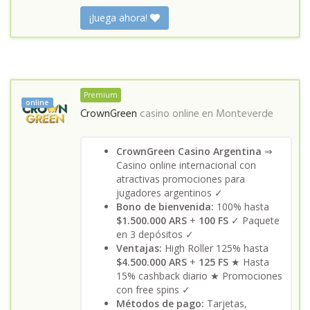
¡Juega ahora!
Premium
online
CrownGreen
casino online en
Monteverde
CrownGreen Casino Argentina
⇒
Casino online internacional con
atractivas promociones para
jugadores argentinos ✓
Bono de bienvenida:
100% hasta
$1.500.000 ARS
+
100 FS
✓ Paquete
en 3 depósitos ✓
Ventajas:
High Roller 125% hasta
$4.500.000 ARS
+
125 FS
★ Hasta
15% cashback diario ★ Promociones
con free spins ✓
Métodos de pago:
Tarjetas,