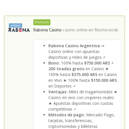
Premium
online
Rabona Casino
casino online en
Monteverde
Rabona Casino Argentina
⇒
Casino online con apuestas
deportivas y miles de juegos ✓
Bono:
100% hasta
$750.000 ARS
+
200 tiradas gratis
en Casino ★
100% hasta
$375.000 ARS
en Casino
en Vivo ★ 100% hasta
$150.000 ARS
en Deportes ✓
Ventajas:
Miles de tragamonedas ★
Casino en vivo con crupieres reales
★ Apuestas deportivas con cuotas
competitivas ✓
Métodos de pago:
Mercado Pago,
tarjetas, transferencias,
criptomonedas y billeteras