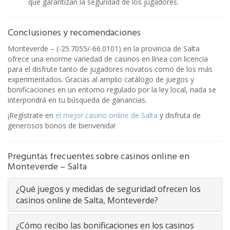
que garantizan la seguridad de los jugadores.
Conclusiones y recomendaciones
Monteverde – (-25.7055/-66.0101) en la provincia de Salta
ofrece una enorme variedad de casinos en línea con licencia
para el disfrute tanto de jugadores novatos como de los más
experimentados. Gracias al amplio catálogo de juegos y
bonificaciones en un entorno regulado por la ley local, nada se
interpondrá en tu búsqueda de ganancias.
¡Regístrate en
el mejor casino online de Salta
y disfruta de
generosos bonos de bienvenida!
Preguntas frecuentes sobre casinos online en
Monteverde – Salta
¿Qué juegos y medidas de seguridad ofrecen los
casinos online de Salta, Monteverde?
¿Cómo recibo las bonificaciones en los casinos