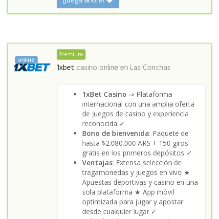
Premium
online
1xbet
casino online en
Las Conchas
1xBet Casino
⇒ Plataforma
internacional con una amplia oferta
de juegos de casino y experiencia
reconocida ✓
Bono de bienvenida
: Paquete de
hasta $2.080.000 ARS + 150 giros
gratis en los primeros depósitos ✓
Ventajas
: Extensa selección de
tragamonedas y juegos en vivo ★
Apuestas deportivas y casino en una
sola plataforma ★ App móvil
optimizada para jugar y apostar
desde cualquier lugar ✓