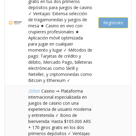
gratis en tus dos primeros
depósitos para juegos de casino
✓ Ventajas: Extensa selección
de tragamonedas y juegos de
Regístrate
mesa ★ Casino en vivo con
crupieres profesionales ★
Aplicación móvil optimizada
para jugar en cualquier
momento y lugar ✓ Métodos de
pago: Tarjetas de crédito y
débito, Mercado Pago, billeteras
electrónicas como Skrill y
Neteller, y criptomonedas como
Bitcoin y Ethereum ✓
20Bet
Casino ⇒ Plataforma
internacional especializada en
juegos de casino con una
experiencia de usuario moderna
y entretenida ✓ Bono de
bienvenida: Hasta $105.000 ARS
+ 170 giros gratis en los dos
primeros depósitos ✓ Ventajas: