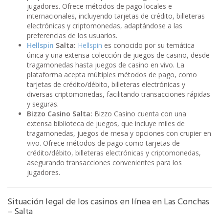
jugadores. Ofrece métodos de pago locales e
internacionales, incluyendo tarjetas de crédito, billeteras
electrónicas y criptomonedas, adaptándose a las
preferencias de los usuarios.
Hellspin
Salta:
Hellspin
es conocido por su temática
única y una extensa colección de juegos de casino, desde
tragamonedas hasta juegos de casino en vivo. La
plataforma acepta múltiples métodos de pago, como
tarjetas de crédito/débito, billeteras electrónicas y
diversas criptomonedas, facilitando transacciones rápidas
y seguras.
Bizzo Casino Salta:
Bizzo Casino cuenta con una
extensa biblioteca de juegos, que incluye miles de
tragamonedas, juegos de mesa y opciones con crupier en
vivo. Ofrece métodos de pago como tarjetas de
crédito/débito, billeteras electrónicas y criptomonedas,
asegurando transacciones convenientes para los
jugadores.
Situación legal de los casinos en línea en Las Conchas
– Salta