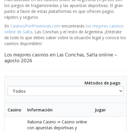
los juegos de tragamonedas y las apuestas deportivas. El gran
punto a favor de estas plataformas es que ofrecen pagos
rápidos y seguros.
En
CasinosPorProvincias.com
encontrarás
los mejores casinos
online de Salta
, Las Conchas y el resto de Argentina. ¡Entérate
de todo lo que debes saber sobre la situación legal y conoce los
casinos disponibles!
Los mejores casinos en Las Conchas, Salta online –
agosto 2026
Métodos de pago
Casino
Información
Jugar
Rabona Casino ⇒ Casino online
con apuestas deportivas y