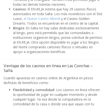
todas las demás loterías naciones.
Casinos
: El EN.RE.JA estima que hay 29 casinos físicos
autorizados en toda Salta. Los más novedosos son el Slot
Luxor,
el Nuevo Casino Alberdi
y el Casino Golden
Dreams. Todos se encuentran en el centro de la capital.
Bingos
: En Salta no hay salas dedicadas exclusivamente
al bingo, pero está permitido que las comunidades o
instituciones organicen bingos, previa solicitud de permiso
al EN.RE.JA. Otra opción disponible es jugar a los Bingos
del Norte comprando cartones físicos o virtuales en
apoyo a organizaciones benéficas.
Ventajas de los casinos en línea en Las Conchas –
Salta
Cuando apuestas en casinos online de Argentina en pesos
disfrutas de beneficios como:
Flexibilidad y comodidad:
Los casinos en línea ofrecen
la oportunidad de jugar en cualquier momento y desde
cualquier lugar. Ya sea desde la computadora en la
comodidad de tu casa o donde sea que vayas con tu