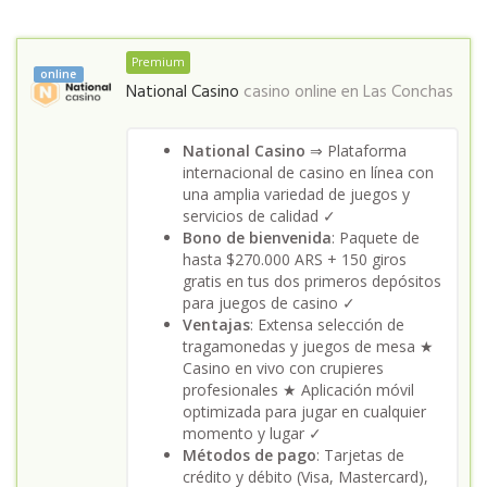
Premium
online
National Casino
casino online en
Las Conchas
National Casino
⇒ Plataforma
internacional de casino en línea con
una amplia variedad de juegos y
servicios de calidad ✓
Bono de bienvenida
: Paquete de
hasta $270.000 ARS + 150 giros
gratis en tus dos primeros depósitos
para juegos de casino ✓
Ventajas
: Extensa selección de
tragamonedas y juegos de mesa ★
Casino en vivo con crupieres
profesionales ★ Aplicación móvil
optimizada para jugar en cualquier
momento y lugar ✓
Métodos de pago
: Tarjetas de
crédito y débito (Visa, Mastercard),