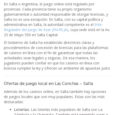
En Salta o Argentina, el juego online está regulado por
provincias. Cada provincia tiene su propio organismo
gubernamental o autoridad responsable de otorgar licencias, y
Salta no es una excepción. En Salta, con su capital política y
administrativa en Salta, la autoridad competente es el
Ente
Regulador del Juego de Azar (EN.RE.JA)
, cuya sede está en la Av.
25 de Mayo 550 en Salta Capital.
El Gobierno de Salta ha establecido directrices claras y
procedimientos de concesión de licencias para las plataformas
de casinos en línea con el fin de garantizar que todas las
actividades sean legales y seguras. De esa manera, los
jugadores pueden confiar en que los casinos en línea con
licencia cumplen la ley y ofrecen un ambiente de apuestas justo.
Ofertas de juego local en Las Conchas – Salta
Además de los casinos online, en Salta también hay opciones
de juegos locales que son muy populares. Estas son las más
destacadas:
Loterías:
Las loterías más populares de Salta son La
Tómbola y la Changuita. También está permitido jugar a