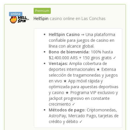
Premium
online
HellSpin
casino online en
Las Conchas
HellSpin Casino
⇒ Una plataforma
confiable para juegos de casino en
línea con alcance global.
Bono de bienvenida:
100% hasta
$2.400.000 ARS + 150 giros gratis ✓
Ventajas:
Amplia cobertura de
deportes internacionales ★ Extensa
selección de tragamonedas y juegos
en vivo ★ App móvil rápida y
optimizada para apuestas deportivas
y casino ★ Programa VIP exclusivo y
jackpot progresivo en constante
crecimiento ✓
Métodos de pago:
Criptomonedas,
AstroPay, Mercado Pago, tarjetas de
crédito y débito ✓