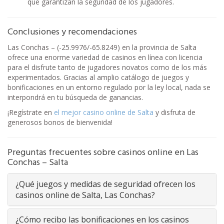
que garantizan la seguridad de los jugadores.
Conclusiones y recomendaciones
Las Conchas – (-25.9976/-65.8249) en la provincia de Salta
ofrece una enorme variedad de casinos en línea con licencia
para el disfrute tanto de jugadores novatos como de los más
experimentados. Gracias al amplio catálogo de juegos y
bonificaciones en un entorno regulado por la ley local, nada se
interpondrá en tu búsqueda de ganancias.
¡Regístrate en
el mejor casino online de Salta
y disfruta de
generosos bonos de bienvenida!
Preguntas frecuentes sobre casinos online en Las
Conchas – Salta
¿Qué juegos y medidas de seguridad ofrecen los
casinos online de Salta, Las Conchas?
¿Cómo recibo las bonificaciones en los casinos