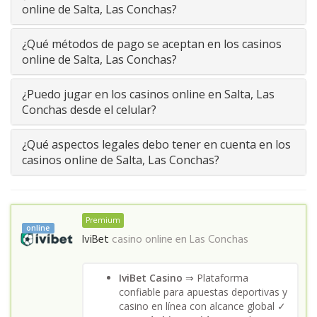
online de Salta, Las Conchas?
¿Qué métodos de pago se aceptan en los casinos
online de Salta, Las Conchas?
¿Puedo jugar en los casinos online en Salta, Las
Conchas desde el celular?
¿Qué aspectos legales debo tener en cuenta en los
casinos online de Salta, Las Conchas?
Premium
online
IviBet
casino online en
Las Conchas
IviBet Casino
⇒ Plataforma
confiable para apuestas deportivas y
casino en línea con alcance global ✓