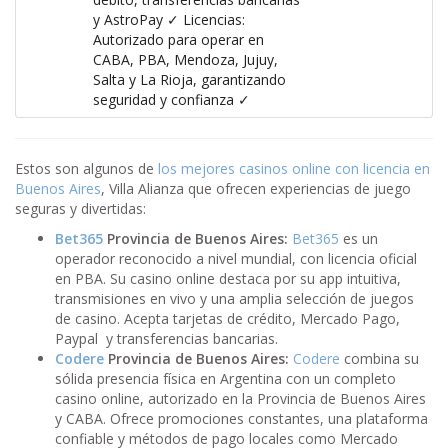
y AstroPay ✓ Licencias:
Autorizado para operar en
CABA, PBA, Mendoza, Jujuy,
Salta y La Rioja, garantizando
seguridad y confianza ✓
Estos son algunos de
los mejores casinos online con licencia en
Buenos Aires
, Villa Alianza que ofrecen experiencias de juego
seguras y divertidas:
Bet365
Provincia de Buenos Aires:
Bet365
es un
operador reconocido a nivel mundial, con licencia oficial
en PBA. Su casino online destaca por su app intuitiva,
transmisiones en vivo y una amplia selección de juegos
de casino. Acepta tarjetas de crédito, Mercado Pago,
Paypal y transferencias bancarias.
Codere
Provincia de Buenos Aires:
Codere
combina su
sólida presencia física en Argentina con un completo
casino online, autorizado en la Provincia de Buenos Aires
y CABA. Ofrece promociones constantes, una plataforma
confiable y métodos de pago locales como Mercado