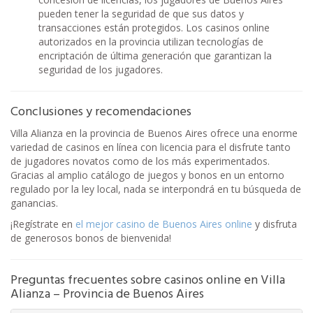
pueden tener la seguridad de que sus datos y
transacciones están protegidos. Los casinos online
autorizados en la provincia utilizan tecnologías de
encriptación de última generación que garantizan la
seguridad de los jugadores.
Conclusiones y recomendaciones
Villa Alianza en la provincia de Buenos Aires ofrece una enorme
variedad de casinos en línea con licencia para el disfrute tanto
de jugadores novatos como de los más experimentados.
Gracias al amplio catálogo de juegos y bonos en un entorno
regulado por la ley local, nada se interpondrá en tu búsqueda de
ganancias.
¡Regístrate en
el mejor casino de Buenos Aires online
y disfruta
de generosos bonos de bienvenida!
Preguntas frecuentes sobre casinos online en Villa
Alianza – Provincia de Buenos Aires