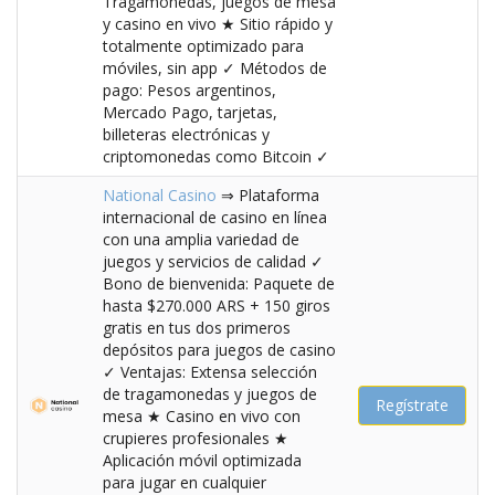
Tragamonedas, juegos de mesa
y casino en vivo ★ Sitio rápido y
totalmente optimizado para
móviles, sin app ✓ Métodos de
pago: Pesos argentinos,
Mercado Pago, tarjetas,
billeteras electrónicas y
criptomonedas como Bitcoin ✓
National Casino
⇒ Plataforma
internacional de casino en línea
con una amplia variedad de
juegos y servicios de calidad ✓
Bono de bienvenida: Paquete de
hasta $270.000 ARS + 150 giros
gratis en tus dos primeros
depósitos para juegos de casino
✓ Ventajas: Extensa selección
de tragamonedas y juegos de
Regístrate
mesa ★ Casino en vivo con
crupieres profesionales ★
Aplicación móvil optimizada
para jugar en cualquier