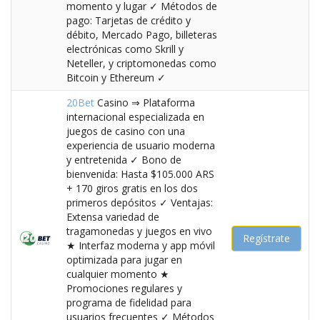
momento y lugar ✓ Métodos de
pago: Tarjetas de crédito y
débito, Mercado Pago, billeteras
electrónicas como Skrill y
Neteller, y criptomonedas como
Bitcoin y Ethereum ✓
20Bet
Casino ⇒ Plataforma
internacional especializada en
juegos de casino con una
experiencia de usuario moderna
y entretenida ✓ Bono de
bienvenida: Hasta $105.000 ARS
+ 170 giros gratis en los dos
primeros depósitos ✓ Ventajas:
Extensa variedad de
tragamonedas y juegos en vivo
Regístrate
★ Interfaz moderna y app móvil
optimizada para jugar en
cualquier momento ★
Promociones regulares y
programa de fidelidad para
usuarios frecuentes ✓ Métodos