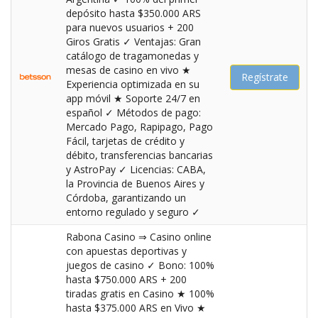
depósito hasta $350.000 ARS
para nuevos usuarios + 200
Giros Gratis ✓ Ventajas: Gran
catálogo de tragamonedas y
mesas de casino en vivo ★
Regístrate
Experiencia optimizada en su
app móvil ★ Soporte 24/7 en
español ✓ Métodos de pago:
Mercado Pago, Rapipago, Pago
Fácil, tarjetas de crédito y
débito, transferencias bancarias
y AstroPay ✓ Licencias: CABA,
la Provincia de Buenos Aires y
Córdoba, garantizando un
entorno regulado y seguro ✓
Rabona Casino ⇒ Casino online
con apuestas deportivas y
juegos de casino ✓ Bono: 100%
hasta $750.000 ARS + 200
tiradas gratis en Casino ★ 100%
hasta $375.000 ARS en Vivo ★