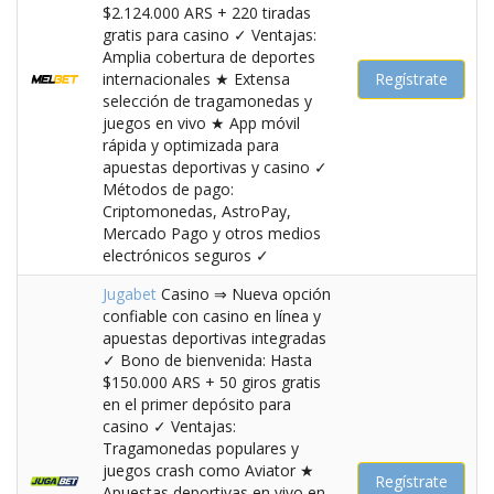
$2.124.000 ARS + 220 tiradas
gratis para casino ✓ Ventajas:
Amplia cobertura de deportes
internacionales ★ Extensa
Regístrate
selección de tragamonedas y
juegos en vivo ★ App móvil
rápida y optimizada para
apuestas deportivas y casino ✓
Métodos de pago:
Criptomonedas, AstroPay,
Mercado Pago y otros medios
electrónicos seguros ✓
Jugabet
Casino ⇒ Nueva opción
confiable con casino en línea y
apuestas deportivas integradas
✓ Bono de bienvenida: Hasta
$150.000 ARS + 50 giros gratis
en el primer depósito para
casino ✓ Ventajas:
Tragamonedas populares y
juegos crash como Aviator ★
Regístrate
Apuestas deportivas en vivo en