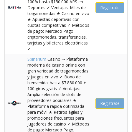
100% hasta $150.000 ARS en
Deportes ✓ Ventajas: Miles de
Regístrate
tragamonedas ★ Casino en vivo
★ Apuestas deportivas con
cuotas competitivas ✓ Métodos
de pago: Mercado Pago,
criptomonedas, transferencias,
tarjetas y billeteras electrónicas
✓
Spinarium
Casino ⇒ Plataforma
moderna de casino online con
gran variedad de tragamonedas
y juegos en vivo ✓ Bono de
bienvenida: hasta $7.880.000 +
100 giros gratis ✓ Ventajas:
Amplia selección de slots de
proveedores populares ★
Regístrate
Plataforma rápida optimizada
para móvil ★ Retiros ágiles y
promociones frecuentes para
jugadores de casino ✓ Métodos
de pago: Mercado Pago,