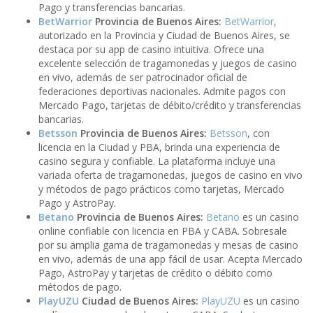
Pago y transferencias bancarias.
BetWarrior
Provincia de Buenos Aires:
BetWarrior
,
autorizado en la Provincia y Ciudad de Buenos Aires, se
destaca por su app de casino intuitiva. Ofrece una
excelente selección de tragamonedas y juegos de casino
en vivo, además de ser patrocinador oficial de
federaciones deportivas nacionales. Admite pagos con
Mercado Pago, tarjetas de débito/crédito y transferencias
bancarias.
Betsson
Provincia de Buenos Aires:
Betsson
, con
licencia en la Ciudad y PBA, brinda una experiencia de
casino segura y confiable. La plataforma incluye una
variada oferta de tragamonedas, juegos de casino en vivo
y métodos de pago prácticos como tarjetas, Mercado
Pago y AstroPay.
Betano
Provincia de Buenos Aires:
Betano
es un casino
online confiable con licencia en PBA y CABA. Sobresale
por su amplia gama de tragamonedas y mesas de casino
en vivo, además de una app fácil de usar. Acepta Mercado
Pago, AstroPay y tarjetas de crédito o débito como
métodos de pago.
PlayUZU
Ciudad de Buenos Aires:
PlayUZU
es un casino