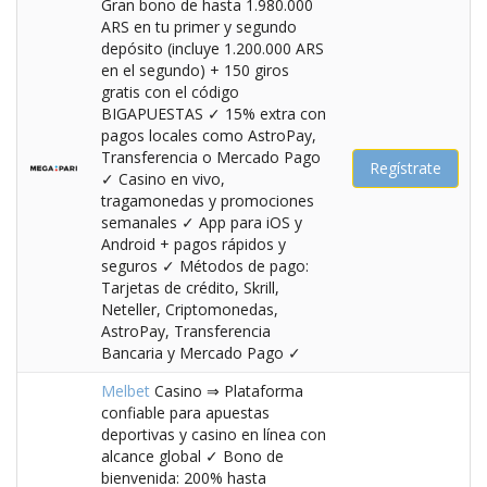
Gran bono de hasta 1.980.000
ARS en tu primer y segundo
depósito (incluye 1.200.000 ARS
en el segundo) + 150 giros
gratis con el código
BIGAPUESTAS ✓ 15% extra con
pagos locales como AstroPay,
Transferencia o Mercado Pago
Regístrate
✓ Casino en vivo,
tragamonedas y promociones
semanales ✓ App para iOS y
Android + pagos rápidos y
seguros ✓ Métodos de pago:
Tarjetas de crédito, Skrill,
Neteller, Criptomonedas,
AstroPay, Transferencia
Bancaria y Mercado Pago ✓
Melbet
Casino ⇒ Plataforma
confiable para apuestas
deportivas y casino en línea con
alcance global ✓ Bono de
bienvenida: 200% hasta