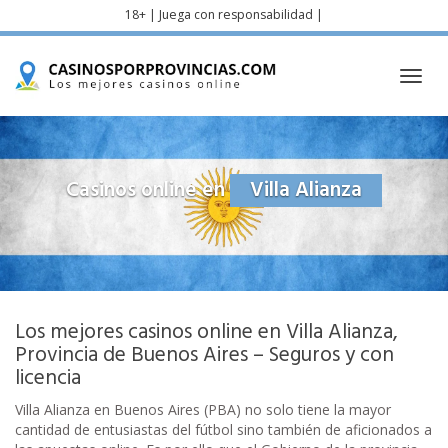
Skip
18+ | Juega con responsabilidad |
to
main
content
Toggl
navig
Casinos online en
Villa Alianza
Los mejores casinos online en Villa Alianza,
Provincia de Buenos Aires – Seguros y con
licencia
Villa Alianza en Buenos Aires (PBA) no solo tiene la mayor
cantidad de entusiastas del fútbol sino también de aficionados a