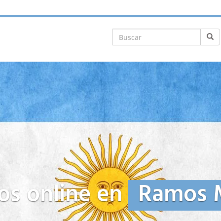
os online en
Ramos 