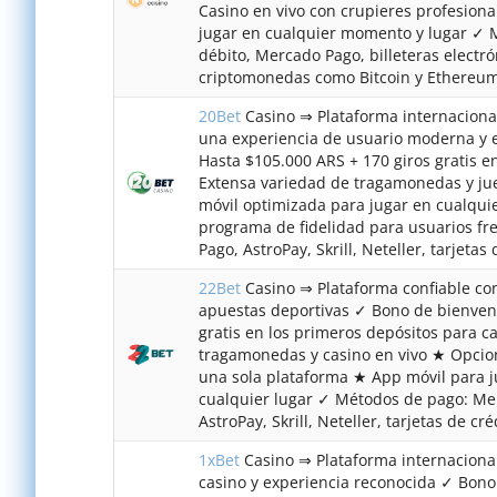
Casino en vivo con crupieres profesiona
jugar en cualquier momento y lugar ✓ M
débito, Mercado Pago, billeteras electrón
criptomonedas como Bitcoin y Ethereu
20Bet
Casino ⇒ Plataforma internacional
una experiencia de usuario moderna y 
Hasta $105.000 ARS + 170 giros gratis e
Extensa variedad de tragamonedas y ju
móvil optimizada para jugar en cualqu
programa de fidelidad para usuarios f
Pago, AstroPay, Skrill, Neteller, tarjeta
22Bet
Casino ⇒ Plataforma confiable con
apuestas deportivas ✓ Bono de bienveni
gratis en los primeros depósitos para c
tragamonedas y casino en vivo ★ Opcion
una sola plataforma ★ App móvil para 
cualquier lugar ✓ Métodos de pago: Mer
AstroPay, Skrill, Neteller, tarjetas de c
1xBet
Casino ⇒ Plataforma internacional
casino y experiencia reconocida ✓ Bono