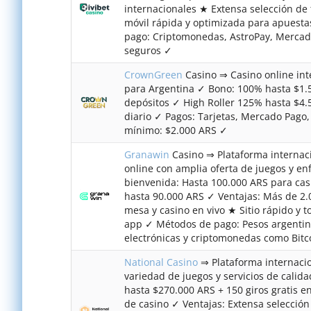
internacionales ★ Extensa selección de
móvil rápida y optimizada para apuesta
pago: Criptomonedas, AstroPay, Mercado
seguros ✓
CrownGreen
Casino ⇒ Casino online int
para Argentina ✓ Bono: 100% hasta $1.
depósitos ✓ High Roller 125% hasta $4
diario ✓ Pagos: Tarjetas, Mercado Pago, 
mínimo: $2.000 ARS ✓
Granawin
Casino ⇒ Plataforma internaci
online con amplia oferta de juegos y 
bienvenida: Hasta 100.000 ARS para cas
hasta 90.000 ARS ✓ Ventajas: Más de 2
mesa y casino en vivo ★ Sitio rápido y 
app ✓ Métodos de pago: Pesos argentinos
electrónicas y criptomonedas como Bitc
National Casino
⇒ Plataforma internacio
variedad de juegos y servicios de cali
hasta $270.000 ARS + 150 giros gratis e
de casino ✓ Ventajas: Extensa selecci