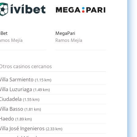
iBet
MegaPari
amos Mejía
Ramos Mejía
Otros casinos cercanos
Villa Sarmiento
(1.15 km)
Villa Luzuriaga
(1.49 km)
Ciudadela
(1.55 km)
Villa Basso
(1.81 km)
Haedo
(1.89 km)
Villa José Ingenieros
(2.33 km)