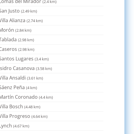
Lomas del Mirador
(2.4 km)
San Justo
(2.49 km)
Villa Alianza
(2.74 km)
Morón
(2.84 km)
Tablada
(2.98 km)
Caseros
(2.98 km)
Santos Lugares
(3.4 km)
Isidro Casanova
(3.58 km)
Villa Ansaldi
(3.61 km)
Sáenz Peña
(4 km)
Martín Coronado
(4.4 km)
Villa Bosch
(4.48 km)
Villa Progreso
(4.64 km)
Lynch
(4.67 km)