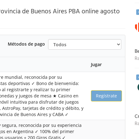
rovincia de Buenos Aires PBA online agosto
Métodos de pago
B
R
Jugar
e mundial, reconocida por su
stas deportivas ✓ Bono de bienvenida:
al registrarte y realizar tu primer
onedas y juegos de mesa ★ Casino en
Regístrate
óvil intuitiva para disfrutar de juegos
troPay, tarjetas de crédito y débito, y
ovincia de Buenos Aires y CABA ✓
C
R
 segura, reconocida por su experiencia
egos en Argentina ✓ 100% del primer
s usuarios + 200 Giros Gratis ✓