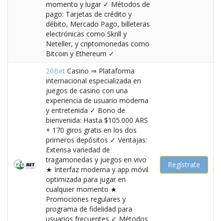
momento y lugar ✓ Métodos de
pago: Tarjetas de crédito y
débito, Mercado Pago, billeteras
electrónicas como Skrill y
Neteller, y criptomonedas como
Bitcoin y Ethereum ✓
20Bet
Casino ⇒ Plataforma
internacional especializada en
juegos de casino con una
experiencia de usuario moderna
y entretenida ✓ Bono de
bienvenida: Hasta $105.000 ARS
+ 170 giros gratis en los dos
primeros depósitos ✓ Ventajas:
Extensa variedad de
tragamonedas y juegos en vivo
Regístrate
★ Interfaz moderna y app móvil
optimizada para jugar en
cualquier momento ★
Promociones regulares y
programa de fidelidad para
usuarios frecuentes ✓ Métodos