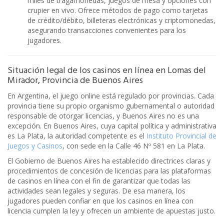
miles de tragamonedas, juegos de mesa y opciones con
crupier en vivo. Ofrece métodos de pago como tarjetas
de crédito/débito, billeteras electrónicas y criptomonedas,
asegurando transacciones convenientes para los
jugadores.
Situación legal de los casinos en línea en Lomas del
Mirador, Provincia de Buenos Aires
En Argentina, el juego online está regulado por provincias. Cada
provincia tiene su propio organismo gubernamental o autoridad
responsable de otorgar licencias, y Buenos Aires no es una
excepción. En Buenos Aires, cuya capital política y administrativa
es La Plata, la autoridad competente es el
Instituto Provincial de
Juegos y Casinos
, con sede en la Calle 46 Nº 581 en La Plata.
El Gobierno de Buenos Aires ha establecido directrices claras y
procedimientos de concesión de licencias para las plataformas
de casinos en línea con el fin de garantizar que todas las
actividades sean legales y seguras. De esa manera, los
jugadores pueden confiar en que los casinos en línea con
licencia cumplen la ley y ofrecen un ambiente de apuestas justo.