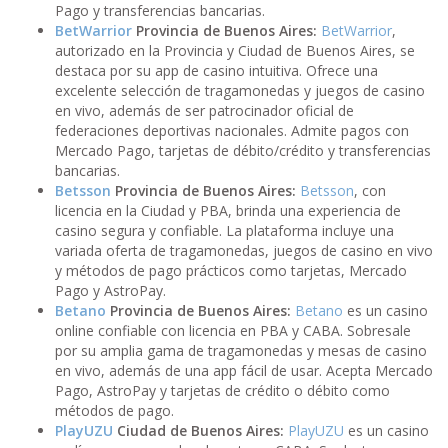
Pago y transferencias bancarias.
BetWarrior
Provincia de Buenos Aires:
BetWarrior
,
autorizado en la Provincia y Ciudad de Buenos Aires, se
destaca por su app de casino intuitiva. Ofrece una
excelente selección de tragamonedas y juegos de casino
en vivo, además de ser patrocinador oficial de
federaciones deportivas nacionales. Admite pagos con
Mercado Pago, tarjetas de débito/crédito y transferencias
bancarias.
Betsson
Provincia de Buenos Aires:
Betsson
, con
licencia en la Ciudad y PBA, brinda una experiencia de
casino segura y confiable. La plataforma incluye una
variada oferta de tragamonedas, juegos de casino en vivo
y métodos de pago prácticos como tarjetas, Mercado
Pago y AstroPay.
Betano
Provincia de Buenos Aires:
Betano
es un casino
online confiable con licencia en PBA y CABA. Sobresale
por su amplia gama de tragamonedas y mesas de casino
en vivo, además de una app fácil de usar. Acepta Mercado
Pago, AstroPay y tarjetas de crédito o débito como
métodos de pago.
PlayUZU
Ciudad de Buenos Aires:
PlayUZU
es un casino