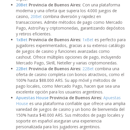
20Bet
Provincia de Buenos Aires:
Con una plataforma
moderna y una oferta que supera los 4.000 juegos de
casino,
20Bet
combina diversión y rapidez en
transacciones. Admite métodos de pago como Mercado
Pago, AstroPay y criptomonedas, garantizando depósitos
y retiros eficientes.
1xBet
Provincia de Buenos Aires:
1xBet
es perfecto para
jugadores experimentados, gracias a su extenso catálogo
de juegos de casino y funciones avanzadas como
cashout. Ofrece múltiples opciones de pago, incluyendo
Mercado Pago, Skrill, Neteller y varias criptomonedas.
22Bet
Provincia de Buenos Aires:
22Bet
combina una
oferta de casino completa con bonos atractivos, como el
100% hasta $88.000 ARS. Su app móvil y métodos de
pago locales, como Mercado Pago, hacen que sea una
excelente opción para los usuarios argentinos.
Apuestas House
Provincia de Buenos Aires:
Apuestas
House
es una plataforma confiable que ofrece una amplia
variedad de juegos de casino y un bono de bienvenida del
150% hasta $40.000 ARS. Sus métodos de pago locales y
soporte en español aseguran una experiencia
personalizada para los jugadores argentinos.