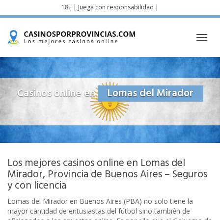
Skip
18+ | Juega con responsabilidad |
to
main
content
Toggl
navig
Casinos online en
Lomas del Mirador
Los mejores casinos online en Lomas del
Mirador, Provincia de Buenos Aires – Seguros
y con licencia
Lomas del Mirador en Buenos Aires (PBA) no solo tiene la
mayor cantidad de entusiastas del fútbol sino también de