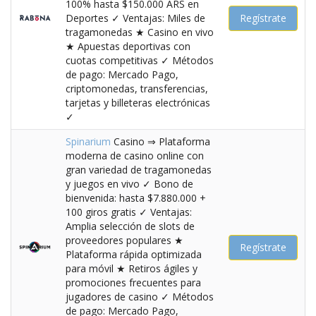
100% hasta $150.000 ARS en
Deportes ✓ Ventajas: Miles de
Regístrate
tragamonedas ★ Casino en vivo
★ Apuestas deportivas con
cuotas competitivas ✓ Métodos
de pago: Mercado Pago,
criptomonedas, transferencias,
tarjetas y billeteras electrónicas
✓
Spinarium
Casino ⇒ Plataforma
moderna de casino online con
gran variedad de tragamonedas
y juegos en vivo ✓ Bono de
bienvenida: hasta $7.880.000 +
100 giros gratis ✓ Ventajas:
Amplia selección de slots de
proveedores populares ★
Regístrate
Plataforma rápida optimizada
para móvil ★ Retiros ágiles y
promociones frecuentes para
jugadores de casino ✓ Métodos
de pago: Mercado Pago,