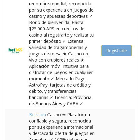
renombre mundial, reconocida
por su experiencia en juegos de
casino y apuestas deportivas ✓
Bono de bienvenida: Hasta
$25.000 ARS en créditos de
casino al registrarte y realizar tu
primer depósito ✓ Extensa
variedad de tragamonedas y
Regístrate
juegos de mesa ★ Casino en
vivo con crupieres reales ★
Aplicación móvil intuitiva para
disfrutar de juegos en cualquier
momento ✓ Mercado Pago,
AstroPay, tarjetas de crédito y
débito, y transferencias
bancarias ✓ Licencia: Provincia
de Buenos Aires y CABA ✓
Betsson
Casino ⇒ Plataforma
confiable y segura, reconocida
por su experiencia internacional
y destacada oferta de juegos en
Argentina ✓ 100% del primer