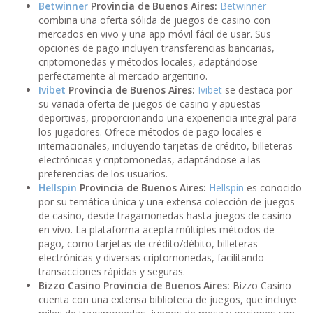
Betwinner
Provincia de Buenos Aires:
Betwinner
combina una oferta sólida de juegos de casino con
mercados en vivo y una app móvil fácil de usar. Sus
opciones de pago incluyen transferencias bancarias,
criptomonedas y métodos locales, adaptándose
perfectamente al mercado argentino.
Ivibet
Provincia de Buenos Aires:
Ivibet
se destaca por
su variada oferta de juegos de casino y apuestas
deportivas, proporcionando una experiencia integral para
los jugadores. Ofrece métodos de pago locales e
internacionales, incluyendo tarjetas de crédito, billeteras
electrónicas y criptomonedas, adaptándose a las
preferencias de los usuarios.
Hellspin
Provincia de Buenos Aires:
Hellspin
es conocido
por su temática única y una extensa colección de juegos
de casino, desde tragamonedas hasta juegos de casino
en vivo. La plataforma acepta múltiples métodos de
pago, como tarjetas de crédito/débito, billeteras
electrónicas y diversas criptomonedas, facilitando
transacciones rápidas y seguras.
Bizzo Casino Provincia de Buenos Aires:
Bizzo Casino
cuenta con una extensa biblioteca de juegos, que incluye