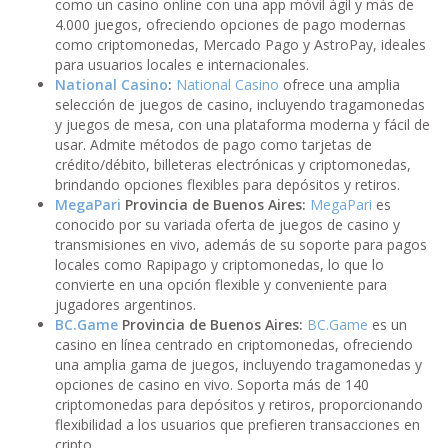
como un casino online con una app móvil ágil y más de
4.000 juegos, ofreciendo opciones de pago modernas
como criptomonedas, Mercado Pago y AstroPay, ideales
para usuarios locales e internacionales.
National Casino
:
National Casino
ofrece una amplia
selección de juegos de casino, incluyendo tragamonedas
y juegos de mesa, con una plataforma moderna y fácil de
usar. Admite métodos de pago como tarjetas de
crédito/débito, billeteras electrónicas y criptomonedas,
brindando opciones flexibles para depósitos y retiros.
MegaPari
Provincia de Buenos Aires:
MegaPari
es
conocido por su variada oferta de juegos de casino y
transmisiones en vivo, además de su soporte para pagos
locales como Rapipago y criptomonedas, lo que lo
convierte en una opción flexible y conveniente para
jugadores argentinos.
BC.Game
Provincia de Buenos Aires:
BC.Game
es un
casino en línea centrado en criptomonedas, ofreciendo
una amplia gama de juegos, incluyendo tragamonedas y
opciones de casino en vivo. Soporta más de 140
criptomonedas para depósitos y retiros, proporcionando
flexibilidad a los usuarios que prefieren transacciones en
cripto.