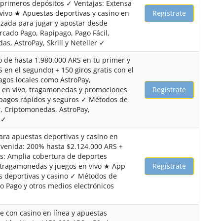
s primeros depósitos ✓ Ventajas: Extensa
vivo ★ Apuestas deportivas y casino en
Regístrate
zada para jugar y apostar desde
cado Pago, Rapipago, Pago Fácil,
as, AstroPay, Skrill y Neteller ✓
 de hasta 1.980.000 ARS en tu primer y
 en el segundo) + 150 giros gratis con el
gos locales como AstroPay,
 en vivo, tragamonedas y promociones
Regístrate
pagos rápidos y seguros ✓ Métodos de
er, Criptomonedas, AstroPay,
 ✓
ara apuestas deportivas y casino en
nvenida: 200% hasta $2.124.000 ARS +
as: Amplia cobertura de deportes
 tragamonedas y juegos en vivo ★ App
Regístrate
s deportivas y casino ✓ Métodos de
 Pago y otros medios electrónicos
 con casino en línea y apuestas