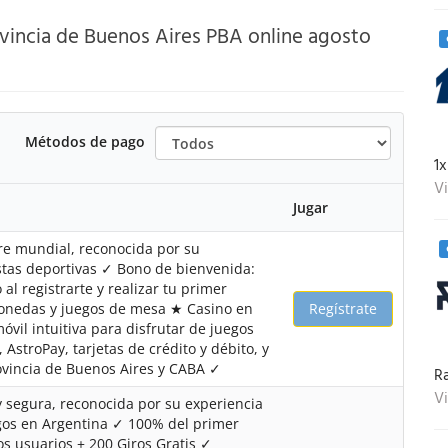
ovincia de Buenos Aires PBA online agosto
Métodos de pago
1
V
Jugar
e mundial, reconocida por su
stas deportivas ✓ Bono de bienvenida:
al registrarte y realizar tu primer
onedas y juegos de mesa ★ Casino en
Regístrate
óvil intuitiva para disfrutar de juegos
troPay, tarjetas de crédito y débito, y
ovincia de Buenos Aires y CABA ✓
R
V
 segura, reconocida por su experiencia
egos en Argentina ✓ 100% del primer
s usuarios + 200 Giros Gratis ✓