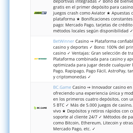
deportivas integradas ✓ Bono de bienve
gratis en el primer depósito para casi
juegos crash como Aviator ★ Apuestas 
plataforma ★ Bonificaciones constante
pago: Mercado Pago, tarjetas de crédito 
métodos locales según disponibilidad 
BetWinner
Casino ⇒ Plataforma confiab
casino y deportes ✓ Bono: 100% del pri
casino ✓ Ventajas: Gran selección de t
Plataforma combinada para casino y ap
optimizada para jugar desde cualquier
Pago, Rapipago, Pago Fácil, AstroPay, tarj
y criptomonedas ✓
BC.Game
Casino ⇒ Innovador casino en
ofreciendo una experiencia única y mo
en los primeros cuatro depósitos, con
5 BTC ✓ Más de 5.000 juegos de casino
vivo ★ Depósitos y retiros rápidos con
soporte al cliente 24/7 ✓ Métodos de p
como Bitcoin, Ethereum, Litecoin y otr
Mercado Pago, etc. ✓