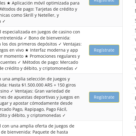
les ★ Aplicación móvil optimizada para
étodos de pago: Tarjetas de crédito y
icas como Skrill y Neteller, y
m ✓
 especializada en juegos de casino con
entretenida ✓ Bono de bienvenida:
n los dos primeros depósitos ✓ Ventajas:
egos en vivo ★ Interfaz moderna y app
Regístrate
ier momento ★ Promociones regulares y
recuentes ✓ Métodos de pago: Mercado
s de crédito y débito, y criptomonedas ✓
 una amplia selección de juegos y
da: Hasta $1.500.000 ARS + 150 giros
asino ✓ Ventajas: Gran variedad de
es de apuestas deportivas y juegos en
Regístrate
jugar y apostar cómodamente desde
cado Pago, Rapipago, Pago Fácil,
rédito y débito, y criptomonedas ✓
 con una amplia oferta de juegos de
 de bienvenida: Paquete de hasta