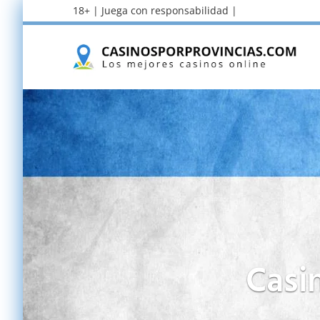
Skip
18+ | Juega con responsabilidad |
to
main
content
Casi