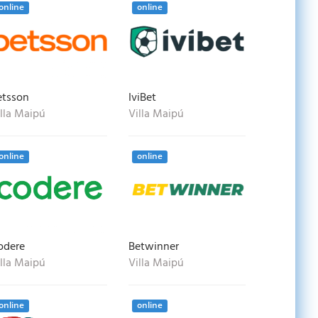
online
online
etsson
IviBet
illa Maipú
Villa Maipú
online
online
odere
Betwinner
illa Maipú
Villa Maipú
online
online