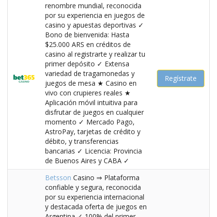
renombre mundial, reconocida
por su experiencia en juegos de
casino y apuestas deportivas ✓
Bono de bienvenida: Hasta
$25.000 ARS en créditos de
casino al registrarte y realizar tu
primer depósito ✓ Extensa
variedad de tragamonedas y
Regístrate
juegos de mesa ★ Casino en
vivo con crupieres reales ★
Aplicación móvil intuitiva para
disfrutar de juegos en cualquier
momento ✓ Mercado Pago,
AstroPay, tarjetas de crédito y
débito, y transferencias
bancarias ✓ Licencia: Provincia
de Buenos Aires y CABA ✓
Betsson
Casino ⇒ Plataforma
confiable y segura, reconocida
por su experiencia internacional
y destacada oferta de juegos en
Argentina ✓ 100% del primer