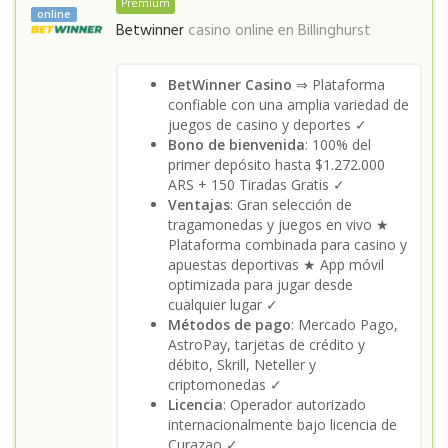
Premium
online
Betwinner
casino online en
Billinghurst
BetWinner Casino
⇒ Plataforma
confiable con una amplia variedad de
juegos de casino y deportes ✓
Bono de bienvenida
: 100% del
primer depósito hasta $1.272.000
ARS + 150 Tiradas Gratis ✓
Ventajas
: Gran selección de
tragamonedas y juegos en vivo ★
Plataforma combinada para casino y
apuestas deportivas ★ App móvil
optimizada para jugar desde
cualquier lugar ✓
Métodos de pago
: Mercado Pago,
AstroPay, tarjetas de crédito y
débito, Skrill, Neteller y
criptomonedas ✓
Licencia
: Operador autorizado
internacionalmente bajo licencia de
Curazao ✓