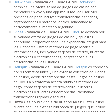
Betwinner
Provincia de Buenos Aires:
Betwinner
combina una oferta sólida de juegos de casino con
mercados en vivo y una app móvil fácil de usar. Sus
opciones de pago incluyen transferencias bancarias,
criptomonedas y métodos locales, adaptándose
perfectamente al mercado argentino.
Ivibet
Provincia de Buenos Aires:
Ivibet
se destaca por
su variada oferta de juegos de casino y apuestas
deportivas, proporcionando una experiencia integral para
los jugadores. Ofrece métodos de pago locales e
internacionales, incluyendo tarjetas de crédito, billeteras
electrónicas y criptomonedas, adaptándose a las
preferencias de los usuarios.
Hellspin
Provincia de Buenos Aires:
Hellspin
es conocido
por su temática única y una extensa colección de juegos
de casino, desde tragamonedas hasta juegos de casino
en vivo. La plataforma acepta múltiples métodos de
pago, como tarjetas de crédito/débito, billeteras
electrónicas y diversas criptomonedas, facilitando
transacciones rápidas y seguras.
Bizzo Casino Provincia de Buenos Aires:
Bizzo Casino
cuenta con una extensa biblioteca de juegos, que incluye