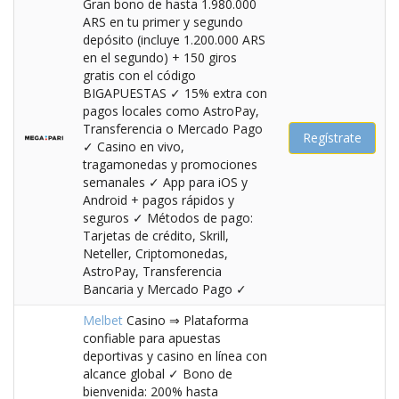
Gran bono de hasta 1.980.000
ARS en tu primer y segundo
depósito (incluye 1.200.000 ARS
en el segundo) + 150 giros
gratis con el código
BIGAPUESTAS ✓ 15% extra con
pagos locales como AstroPay,
Transferencia o Mercado Pago
Regístrate
✓ Casino en vivo,
tragamonedas y promociones
semanales ✓ App para iOS y
Android + pagos rápidos y
seguros ✓ Métodos de pago:
Tarjetas de crédito, Skrill,
Neteller, Criptomonedas,
AstroPay, Transferencia
Bancaria y Mercado Pago ✓
Melbet
Casino ⇒ Plataforma
confiable para apuestas
deportivas y casino en línea con
alcance global ✓ Bono de
bienvenida: 200% hasta