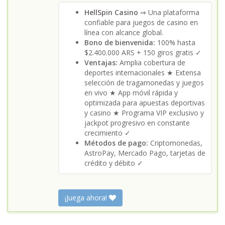
HellSpin Casino
⇒ Una plataforma
confiable para juegos de casino en
línea con alcance global.
Bono de bienvenida:
100% hasta
$2.400.000 ARS + 150 giros gratis ✓
Ventajas:
Amplia cobertura de
deportes internacionales ★ Extensa
selección de tragamonedas y juegos
en vivo ★ App móvil rápida y
optimizada para apuestas deportivas
y casino ★ Programa VIP exclusivo y
jackpot progresivo en constante
crecimiento ✓
Métodos de pago:
Criptomonedas,
AstroPay, Mercado Pago, tarjetas de
crédito y débito ✓
¡Juega ahora!