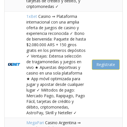
tarjetas de crédito y débito, y
criptomonedas ✓
1xBet
Casino ⇒ Plataforma
internacional con una amplia
oferta de juegos de casino y
experiencia reconocida ✓ Bono
de bienvenida: Paquete de hasta
$2.080.000 ARS + 150 giros
gratis en los primeros depósitos
✓ Ventajas: Extensa selección
de tragamonedas y juegos en
Regístrate
vivo ★ Apuestas deportivas y
casino en una sola plataforma
★ App móvil optimizada para
jugar y apostar desde cualquier
lugar ✓ Métodos de pago:
Mercado Pago, Rapipago, Pago
Fácil, tarjetas de crédito y
débito, criptomonedas,
AstroPay, Skrill y Neteller ✓
MegaPari
Casino Argentina ⇒