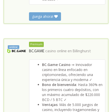
¡Juega ahora!
Premium
online
BC.GAME
casino online en
Billinghurst
BC.Game Casino
⇒ Innovador
casino en línea enfocado en
criptomonedas, ofreciendo una
experiencia única y moderna ✓
Bono de bienvenida
: Hasta 360% en
los primeros cuatro depósitos, con
un máximo acumulado de $220.000
BCD / 5 BTC ✓
Ventajas
: Más de 5.000 juegos de
casino, incluyendo tragamonedas y