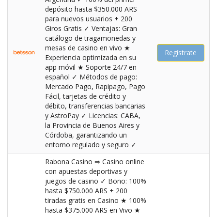
depósito hasta $350.000 ARS
para nuevos usuarios + 200
Giros Gratis ✓ Ventajas: Gran
catálogo de tragamonedas y
mesas de casino en vivo ★
Regístrate
Experiencia optimizada en su
app móvil ★ Soporte 24/7 en
español ✓ Métodos de pago:
Mercado Pago, Rapipago, Pago
Fácil, tarjetas de crédito y
débito, transferencias bancarias
y AstroPay ✓ Licencias: CABA,
la Provincia de Buenos Aires y
Córdoba, garantizando un
entorno regulado y seguro ✓
Rabona Casino ⇒ Casino online
con apuestas deportivas y
juegos de casino ✓ Bono: 100%
hasta $750.000 ARS + 200
tiradas gratis en Casino ★ 100%
hasta $375.000 ARS en Vivo ★