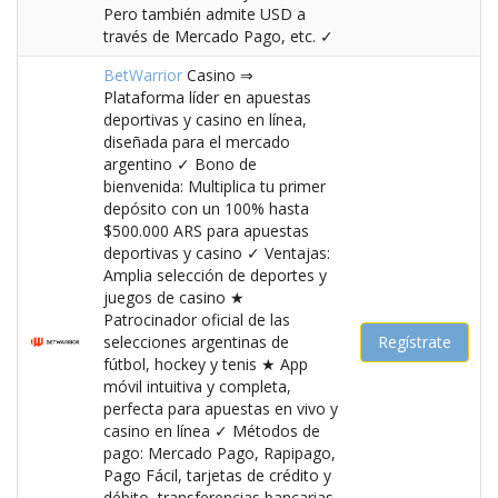
Pero también admite USD a
través de Mercado Pago, etc. ✓
BetWarrior
Casino ⇒
Plataforma líder en apuestas
deportivas y casino en línea,
diseñada para el mercado
argentino ✓ Bono de
bienvenida: Multiplica tu primer
depósito con un 100% hasta
$500.000 ARS para apuestas
deportivas y casino ✓ Ventajas:
Amplia selección de deportes y
juegos de casino ★
Patrocinador oficial de las
selecciones argentinas de
Regístrate
fútbol, hockey y tenis ★ App
móvil intuitiva y completa,
perfecta para apuestas en vivo y
casino en línea ✓ Métodos de
pago: Mercado Pago, Rapipago,
Pago Fácil, tarjetas de crédito y
débito, transferencias bancarias