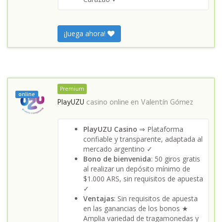
¡Juega ahora!
Premium
online
PlayUZU
casino online en
Valentín Gómez
PlayUZU Casino
⇒ Plataforma
confiable y transparente, adaptada al
mercado argentino ✓
Bono de bienvenida
: 50 giros gratis
al realizar un depósito mínimo de
$1.000 ARS, sin requisitos de apuesta
✓
Ventajas
: Sin requisitos de apuesta
en las ganancias de los bonos ★
Amplia variedad de tragamonedas y