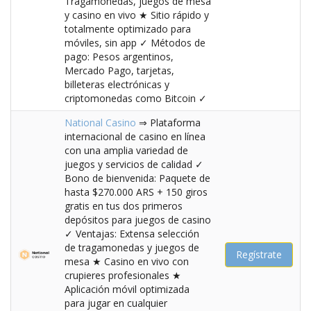
Tragamonedas, juegos de mesa
y casino en vivo ★ Sitio rápido y
totalmente optimizado para
móviles, sin app ✓ Métodos de
pago: Pesos argentinos,
Mercado Pago, tarjetas,
billeteras electrónicas y
criptomonedas como Bitcoin ✓
National Casino
⇒ Plataforma
internacional de casino en línea
con una amplia variedad de
juegos y servicios de calidad ✓
Bono de bienvenida: Paquete de
hasta $270.000 ARS + 150 giros
gratis en tus dos primeros
depósitos para juegos de casino
✓ Ventajas: Extensa selección
de tragamonedas y juegos de
Regístrate
mesa ★ Casino en vivo con
crupieres profesionales ★
Aplicación móvil optimizada
para jugar en cualquier