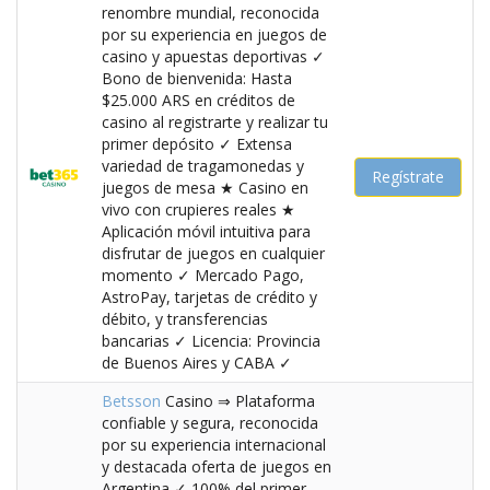
renombre mundial, reconocida
por su experiencia en juegos de
casino y apuestas deportivas ✓
Bono de bienvenida: Hasta
$25.000 ARS en créditos de
casino al registrarte y realizar tu
primer depósito ✓ Extensa
variedad de tragamonedas y
Regístrate
juegos de mesa ★ Casino en
vivo con crupieres reales ★
Aplicación móvil intuitiva para
disfrutar de juegos en cualquier
momento ✓ Mercado Pago,
AstroPay, tarjetas de crédito y
débito, y transferencias
bancarias ✓ Licencia: Provincia
de Buenos Aires y CABA ✓
Betsson
Casino ⇒ Plataforma
confiable y segura, reconocida
por su experiencia internacional
y destacada oferta de juegos en
Argentina ✓ 100% del primer