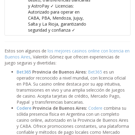
y AstroPay ✓ Licencias:
Autorizado para operar en
CABA, PBA, Mendoza, Jujuy,
Salta y La Rioja, garantizando
seguridad y confianza ✓
Estos son algunos de
los mejores casinos online con licencia en
Buenos Aires
, Valentín Gómez que ofrecen experiencias de
juego seguras y divertidas:
Bet365
Provincia de Buenos Aires:
Bet365
es un
operador reconocido a nivel mundial, con licencia oficial
en PBA. Su casino online destaca por su app intuitiva,
transmisiones en vivo y una amplia selección de juegos
de casino. Acepta tarjetas de crédito, Mercado Pago,
Paypal y transferencias bancarias.
Codere
Provincia de Buenos Aires:
Codere
combina su
sólida presencia física en Argentina con un completo
casino online, autorizado en la Provincia de Buenos Aires
y CABA. Ofrece promociones constantes, una plataforma
confiable y métodos de pago locales como Mercado