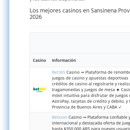
Los mejores casinos en Sansinena Prov
2026
Casino
Información
Bet365
Casino ⇒ Plataforma de renombr
juegos de casino y apuestas deportivas
créditos de casino al registrarte y real
tragamonedas y juegos de mesa ★ Casino
móvil intuitiva para disfrutar de jueg
AstroPay, tarjetas de crédito y débito, y
Provincia de Buenos Aires y CABA ✓
Betsson
Casino ⇒ Plataforma confiable y
internacional y destacada oferta de ju
hasta $350.000 ARS para nuevos usuario