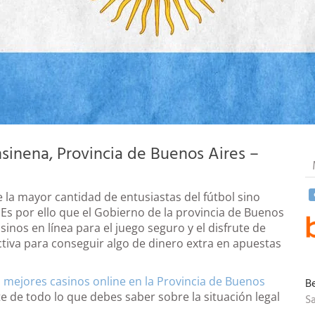
nsinena, Provincia de Buenos Aires –
 la mayor cantidad de entusiastas del fútbol sino
 Es por ello que el Gobierno de la provincia de Buenos
inos en línea para el juego seguro y el disfrute de
activa para conseguir algo de dinero extra en apuestas
s mejores casinos online en la Provincia de Buenos
B
te de todo lo que debes saber sobre la situación legal
S