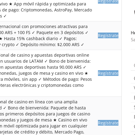
Regístrate
vivo ★ App móvil rápida y optimizada para
s de pago: Criptomonedas, AstroPay, Mercado
os ✓
ernacional con promociones atractivas para
He
00 ARS + 100 FS ✓ Paquete en 3 depósitos ✓
Regístrate
★ Hasta 15% cashback diario ✓ Pagos:
S
r y crypto ✓ Depósito mínimo: $2.000 ARS ✓
onal de casino y apuestas deportivas online
 en usuarios de LATAM ✓ Bono de bienvenida:
en apuestas deportivas hasta 90.000 ARS ✓
monedas, juegos de mesa y casino en vivo ★
Regístrate
ara móviles, sin app ✓ Métodos de pago: Pesos
leteras electrónicas y criptomonedas como
nal de casino en línea con una amplia
dad ✓ Bono de bienvenida: Paquete de hasta
dos primeros depósitos para juegos de casino
monedas y juegos de mesa ★ Casino en vivo
Regístrate
n móvil optimizada para jugar en cualquier
jetas de crédito y débito, Mercado Pago,