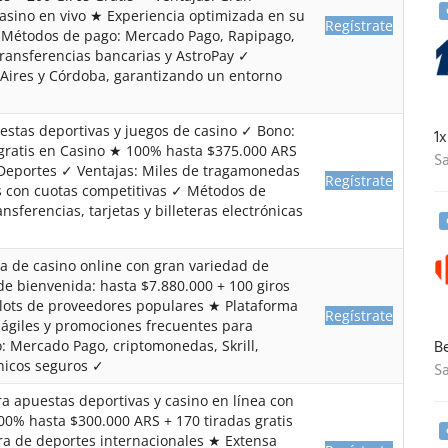
asino en vivo ★ Experiencia optimizada en su
Regístrate
 Métodos de pago: Mercado Pago, Rapipago,
, transferencias bancarias y AstroPay ✓
 Aires y Córdoba, garantizando un entorno
stas deportivas y juegos de casino ✓ Bono:
1
gratis en Casino ★ 100% hasta $375.000 ARS
S
Deportes ✓ Ventajas: Miles de tragamonedas
Regístrate
s con cuotas competitivas ✓ Métodos de
ferencias, tarjetas y billeteras electrónicas
 de casino online con gran variedad de
e bienvenida: hasta $7.880.000 + 100 giros
 slots de proveedores populares ★ Plataforma
Regístrate
 ágiles y promociones frecuentes para
B
 Mercado Pago, criptomonedas, Skrill,
ónicos seguros ✓
S
a apuestas deportivas y casino en línea con
00% hasta $300.000 ARS + 170 tiradas gratis
ra de deportes internacionales ★ Extensa