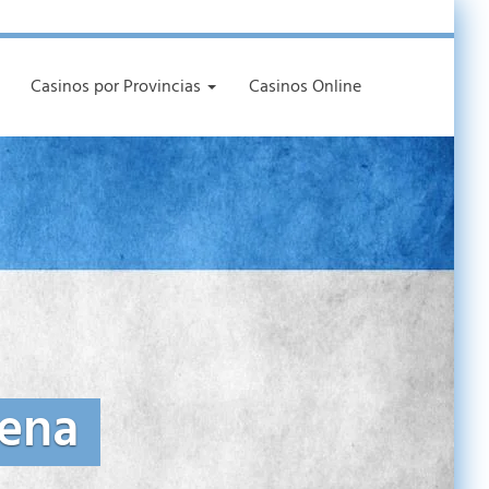
Casinos por Provincias
Casinos Online
nena