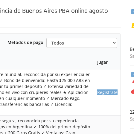
incia de Buenos Aires PBA online agosto
Métodos de pago
B
S
Jugar
e mundial, reconocida por su experiencia en
 ✓ Bono de bienvenida: Hasta $25.000 ARS en
izar tu primer depósito ✓ Extensa variedad de
 en vivo con crupieres reales ★ Aplicación
Regístrate
os en cualquier momento ✓ Mercado Pago,
 transferencias bancarias ✓ Licencia:
2
S
 segura, reconocida por su experiencia
egos en Argentina ✓ 100% del primer depósito
s + 200 Giros Gratis ✓ Ventajas: Gran