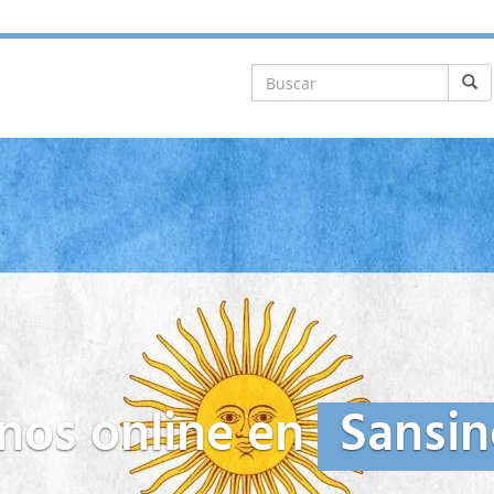
nos online en
Sansi