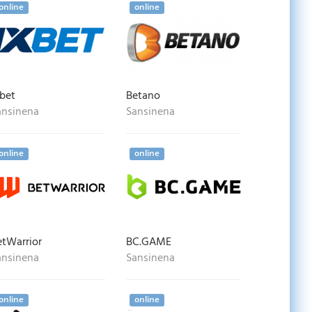
online
online
xbet
Betano
ansinena
Sansinena
online
online
etWarrior
BC.GAME
ansinena
Sansinena
online
online