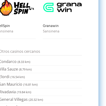
llSpin
Granawin
ansinena
Sansinena
Otros casinos cercanos
Condarco
(8.33 km)
Villa Sauze
(8.79 km)
Elordi
(16.54 km)
San Mauricio
(16.81 km)
Rivadavia
(19.84 km)
General Villegas
(20.32 km)