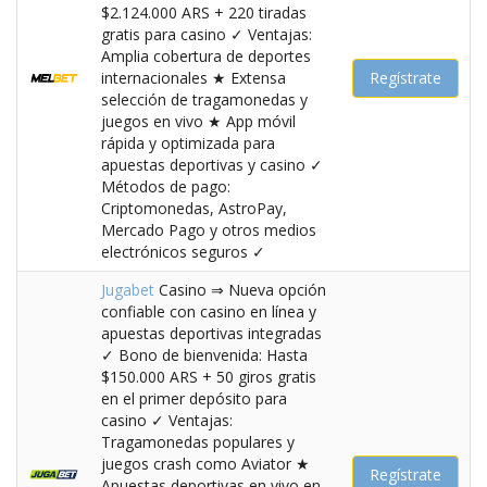
$2.124.000 ARS + 220 tiradas
gratis para casino ✓ Ventajas:
Amplia cobertura de deportes
internacionales ★ Extensa
Regístrate
selección de tragamonedas y
juegos en vivo ★ App móvil
rápida y optimizada para
apuestas deportivas y casino ✓
Métodos de pago:
Criptomonedas, AstroPay,
Mercado Pago y otros medios
electrónicos seguros ✓
Jugabet
Casino ⇒ Nueva opción
confiable con casino en línea y
apuestas deportivas integradas
✓ Bono de bienvenida: Hasta
$150.000 ARS + 50 giros gratis
en el primer depósito para
casino ✓ Ventajas:
Tragamonedas populares y
juegos crash como Aviator ★
Regístrate
Apuestas deportivas en vivo en