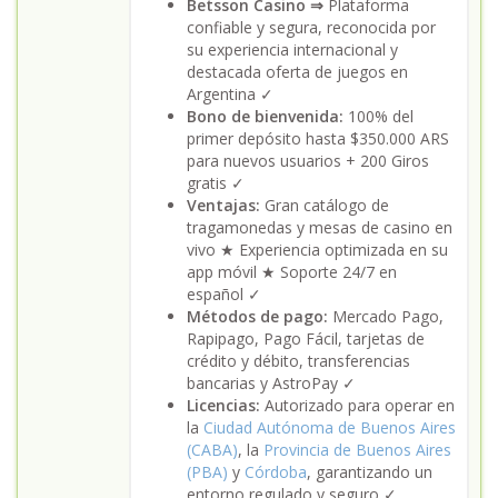
Betsson Casino ⇒
Plataforma
confiable y segura, reconocida por
su experiencia internacional y
destacada oferta de juegos en
Argentina ✓
Bono de bienvenida:
100% del
primer depósito hasta $350.000 ARS
para nuevos usuarios + 200 Giros
gratis ✓
Ventajas:
Gran catálogo de
tragamonedas y mesas de casino en
vivo ★ Experiencia optimizada en su
app móvil ★ Soporte 24/7 en
español ✓
Métodos de pago:
Mercado Pago,
Rapipago, Pago Fácil, tarjetas de
crédito y débito, transferencias
bancarias y AstroPay ✓
Licencias:
Autorizado para operar en
la
Ciudad Autónoma de Buenos Aires
(CABA)
, la
Provincia de Buenos Aires
(PBA)
y
Córdoba
, garantizando un
entorno regulado y seguro ✓