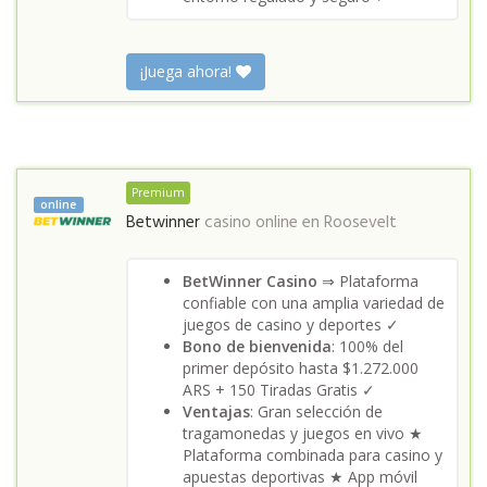
¡Juega ahora!
Premium
online
Betwinner
casino online en
Roosevelt
BetWinner Casino
⇒ Plataforma
confiable con una amplia variedad de
juegos de casino y deportes ✓
Bono de bienvenida
: 100% del
primer depósito hasta $1.272.000
ARS + 150 Tiradas Gratis ✓
Ventajas
: Gran selección de
tragamonedas y juegos en vivo ★
Plataforma combinada para casino y
apuestas deportivas ★ App móvil