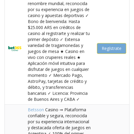
renombre mundial, reconocida
por su experiencia en juegos de
casino y apuestas deportivas ✓
Bono de bienvenida: Hasta
$25.000 ARS en créditos de
casino al registrarte y realizar tu
primer depósito ✓ Extensa
variedad de tragamonedas y
Regístrate
juegos de mesa ★ Casino en
vivo con crupieres reales ★
Aplicación móvil intuitiva para
disfrutar de juegos en cualquier
momento ✓ Mercado Pago,
AstroPay, tarjetas de crédito y
débito, y transferencias
bancarias ✓ Licencia: Provincia
de Buenos Aires y CABA ✓
Betsson
Casino ⇒ Plataforma
confiable y segura, reconocida
por su experiencia internacional
y destacada oferta de juegos en
Argentina ✓ 100% del primer