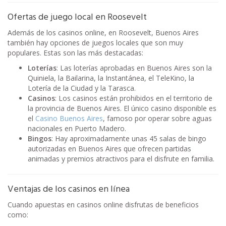
Ofertas de juego local en Roosevelt
Además de los casinos online, en Roosevelt, Buenos Aires
también hay opciones de juegos locales que son muy
populares. Estas son las más destacadas:
Loterías
: Las loterías aprobadas en Buenos Aires son la
Quiniela, la Bailarina, la Instantánea, el TeleKino, la
Lotería de la Ciudad y la Tarasca.
Casinos
: Los casinos están prohibidos en el territorio de
la provincia de Buenos Aires. El único casino disponible es
el
Casino Buenos Aires
, famoso por operar sobre aguas
nacionales en Puerto Madero.
Bingos
: Hay aproximadamente unas 45 salas de bingo
autorizadas en Buenos Aires que ofrecen partidas
animadas y premios atractivos para el disfrute en familia.
Ventajas de los casinos en línea
Cuando apuestas en casinos online disfrutas de beneficios
como: