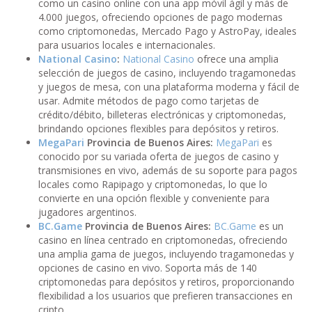
como un casino online con una app móvil ágil y más de
4.000 juegos, ofreciendo opciones de pago modernas
como criptomonedas, Mercado Pago y AstroPay, ideales
para usuarios locales e internacionales.
National Casino
:
National Casino
ofrece una amplia
selección de juegos de casino, incluyendo tragamonedas
y juegos de mesa, con una plataforma moderna y fácil de
usar. Admite métodos de pago como tarjetas de
crédito/débito, billeteras electrónicas y criptomonedas,
brindando opciones flexibles para depósitos y retiros.
MegaPari
Provincia de Buenos Aires:
MegaPari
es
conocido por su variada oferta de juegos de casino y
transmisiones en vivo, además de su soporte para pagos
locales como Rapipago y criptomonedas, lo que lo
convierte en una opción flexible y conveniente para
jugadores argentinos.
BC.Game
Provincia de Buenos Aires:
BC.Game
es un
casino en línea centrado en criptomonedas, ofreciendo
una amplia gama de juegos, incluyendo tragamonedas y
opciones de casino en vivo. Soporta más de 140
criptomonedas para depósitos y retiros, proporcionando
flexibilidad a los usuarios que prefieren transacciones en
cripto.