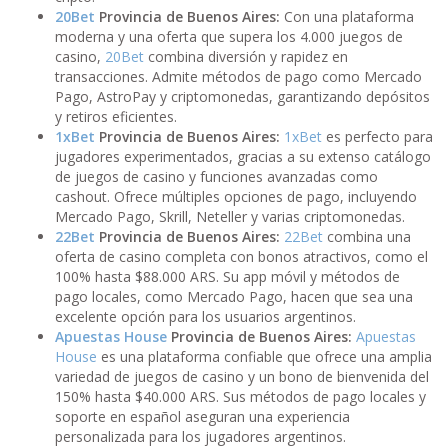
20Bet
Provincia de Buenos Aires:
Con una plataforma
moderna y una oferta que supera los 4.000 juegos de
casino,
20Bet
combina diversión y rapidez en
transacciones. Admite métodos de pago como Mercado
Pago, AstroPay y criptomonedas, garantizando depósitos
y retiros eficientes.
1xBet
Provincia de Buenos Aires:
1xBet
es perfecto para
jugadores experimentados, gracias a su extenso catálogo
de juegos de casino y funciones avanzadas como
cashout. Ofrece múltiples opciones de pago, incluyendo
Mercado Pago, Skrill, Neteller y varias criptomonedas.
22Bet
Provincia de Buenos Aires:
22Bet
combina una
oferta de casino completa con bonos atractivos, como el
100% hasta $88.000 ARS. Su app móvil y métodos de
pago locales, como Mercado Pago, hacen que sea una
excelente opción para los usuarios argentinos.
Apuestas House
Provincia de Buenos Aires:
Apuestas
House
es una plataforma confiable que ofrece una amplia
variedad de juegos de casino y un bono de bienvenida del
150% hasta $40.000 ARS. Sus métodos de pago locales y
soporte en español aseguran una experiencia
personalizada para los jugadores argentinos.