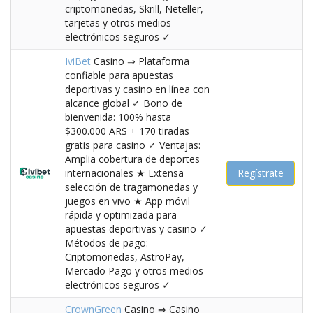
criptomonedas, Skrill, Neteller,
tarjetas y otros medios
electrónicos seguros ✓
IviBet
Casino ⇒ Plataforma
confiable para apuestas
deportivas y casino en línea con
alcance global ✓ Bono de
bienvenida: 100% hasta
$300.000 ARS + 170 tiradas
gratis para casino ✓ Ventajas:
Amplia cobertura de deportes
internacionales ★ Extensa
Regístrate
selección de tragamonedas y
juegos en vivo ★ App móvil
rápida y optimizada para
apuestas deportivas y casino ✓
Métodos de pago:
Criptomonedas, AstroPay,
Mercado Pago y otros medios
electrónicos seguros ✓
CrownGreen
Casino ⇒ Casino