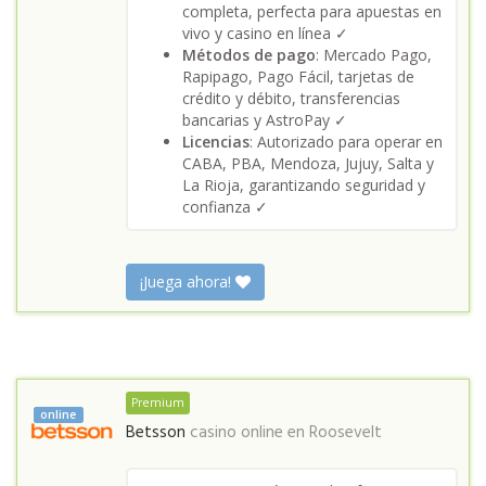
completa, perfecta para apuestas en
vivo y casino en línea ✓
Métodos de pago
: Mercado Pago,
Rapipago, Pago Fácil, tarjetas de
crédito y débito, transferencias
bancarias y AstroPay ✓
Licencias
: Autorizado para operar en
CABA, PBA, Mendoza, Jujuy, Salta y
La Rioja, garantizando seguridad y
confianza ✓
¡Juega ahora!
Premium
online
Betsson
casino online en
Roosevelt