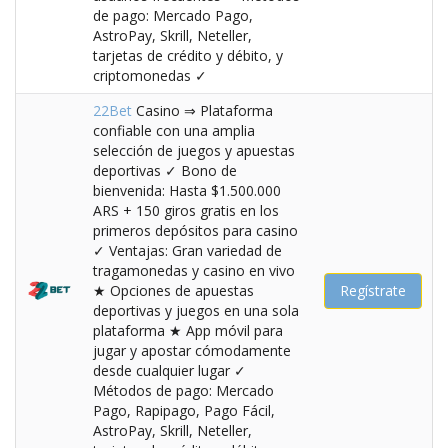
de pago: Mercado Pago,
AstroPay, Skrill, Neteller,
tarjetas de crédito y débito, y
criptomonedas ✓
22Bet
Casino ⇒ Plataforma
confiable con una amplia
selección de juegos y apuestas
deportivas ✓ Bono de
bienvenida: Hasta $1.500.000
ARS + 150 giros gratis en los
primeros depósitos para casino
✓ Ventajas: Gran variedad de
tragamonedas y casino en vivo
★ Opciones de apuestas
Regístrate
deportivas y juegos en una sola
plataforma ★ App móvil para
jugar y apostar cómodamente
desde cualquier lugar ✓
Métodos de pago: Mercado
Pago, Rapipago, Pago Fácil,
AstroPay, Skrill, Neteller,