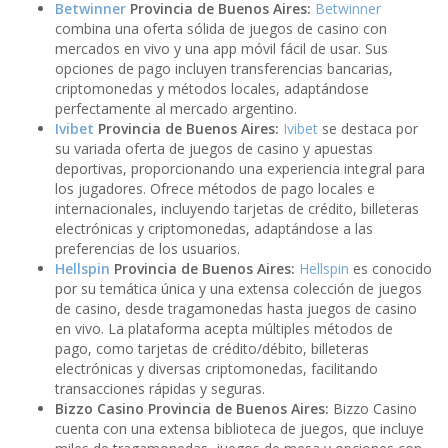
Betwinner
Provincia de Buenos Aires:
Betwinner
combina una oferta sólida de juegos de casino con
mercados en vivo y una app móvil fácil de usar. Sus
opciones de pago incluyen transferencias bancarias,
criptomonedas y métodos locales, adaptándose
perfectamente al mercado argentino.
Ivibet
Provincia de Buenos Aires:
Ivibet
se destaca por
su variada oferta de juegos de casino y apuestas
deportivas, proporcionando una experiencia integral para
los jugadores. Ofrece métodos de pago locales e
internacionales, incluyendo tarjetas de crédito, billeteras
electrónicas y criptomonedas, adaptándose a las
preferencias de los usuarios.
Hellspin
Provincia de Buenos Aires:
Hellspin
es conocido
por su temática única y una extensa colección de juegos
de casino, desde tragamonedas hasta juegos de casino
en vivo. La plataforma acepta múltiples métodos de
pago, como tarjetas de crédito/débito, billeteras
electrónicas y diversas criptomonedas, facilitando
transacciones rápidas y seguras.
Bizzo Casino Provincia de Buenos Aires:
Bizzo Casino
cuenta con una extensa biblioteca de juegos, que incluye