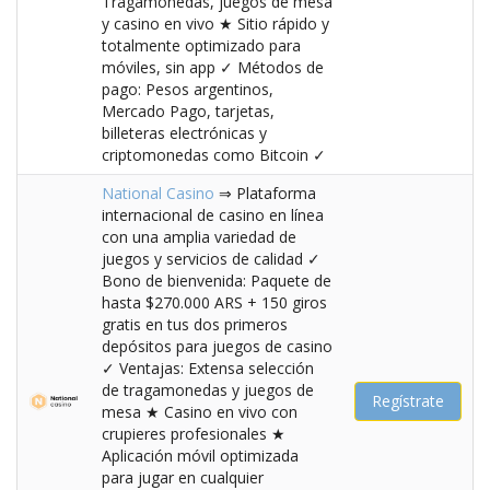
Tragamonedas, juegos de mesa
y casino en vivo ★ Sitio rápido y
totalmente optimizado para
móviles, sin app ✓ Métodos de
pago: Pesos argentinos,
Mercado Pago, tarjetas,
billeteras electrónicas y
criptomonedas como Bitcoin ✓
National Casino
⇒ Plataforma
internacional de casino en línea
con una amplia variedad de
juegos y servicios de calidad ✓
Bono de bienvenida: Paquete de
hasta $270.000 ARS + 150 giros
gratis en tus dos primeros
depósitos para juegos de casino
✓ Ventajas: Extensa selección
de tragamonedas y juegos de
Regístrate
mesa ★ Casino en vivo con
crupieres profesionales ★
Aplicación móvil optimizada
para jugar en cualquier