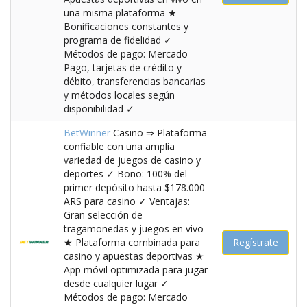
una misma plataforma ★
Bonificaciones constantes y
programa de fidelidad ✓
Métodos de pago: Mercado
Pago, tarjetas de crédito y
débito, transferencias bancarias
y métodos locales según
disponibilidad ✓
BetWinner
Casino ⇒ Plataforma
confiable con una amplia
variedad de juegos de casino y
deportes ✓ Bono: 100% del
primer depósito hasta $178.000
ARS para casino ✓ Ventajas:
Gran selección de
tragamonedas y juegos en vivo
★ Plataforma combinada para
Regístrate
casino y apuestas deportivas ★
App móvil optimizada para jugar
desde cualquier lugar ✓
Métodos de pago: Mercado