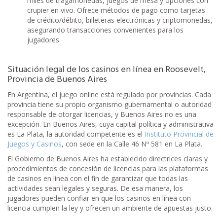
miles de tragamonedas, juegos de mesa y opciones con
crupier en vivo. Ofrece métodos de pago como tarjetas
de crédito/débito, billeteras electrónicas y criptomonedas,
asegurando transacciones convenientes para los
jugadores.
Situación legal de los casinos en línea en Roosevelt,
Provincia de Buenos Aires
En Argentina, el juego online está regulado por provincias. Cada
provincia tiene su propio organismo gubernamental o autoridad
responsable de otorgar licencias, y Buenos Aires no es una
excepción. En Buenos Aires, cuya capital política y administrativa
es La Plata, la autoridad competente es el
Instituto Provincial de
Juegos y Casinos
, con sede en la Calle 46 Nº 581 en La Plata.
El Gobierno de Buenos Aires ha establecido directrices claras y
procedimientos de concesión de licencias para las plataformas
de casinos en línea con el fin de garantizar que todas las
actividades sean legales y seguras. De esa manera, los
jugadores pueden confiar en que los casinos en línea con
licencia cumplen la ley y ofrecen un ambiente de apuestas justo.