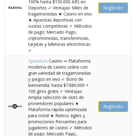
100% hasta $150.000 ARS en
Deportes ✓ Ventajas: Miles de
Regístrate
tragamonedas ★ Casino en vivo
★ Apuestas deportivas con
cuotas competitivas ✓ Métodos
de pago: Mercado Pago,
criptomonedas, transferencias,
tarjetas y billeteras electrónicas
✓
Spinarium
Casino ⇒ Plataforma
moderna de casino online con
gran variedad de tragamonedas
y juegos en vivo ✓ Bono de
bienvenida: hasta $7.880.000 +
100 giros gratis ✓ Ventajas:
Amplia selección de slots de
proveedores populares ★
Regístrate
Plataforma rápida optimizada
para móvil ★ Retiros ágiles y
promociones frecuentes para
jugadores de casino ✓ Métodos
de pago: Mercado Pago,